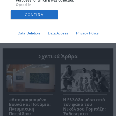
Purposes for which it was collected.
Opted In
CONFIRM
Ακολουθήστε το Culturenow.gr
Data Deletion
Data Access
Privacy Policy
Σχετικά Άρθρα
«Απομακρυσμένα
Η Ελλάδα μέσα από
Βουνά και Ποτάμια:
τον φακό του
Πνευματική
Νικόλαου Τομπάζη:
Πατρίδα»:
Έκθεση στο