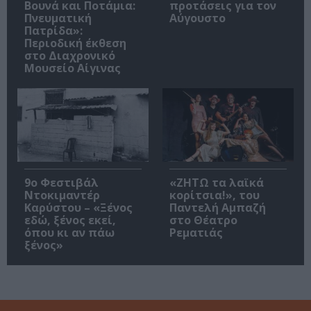
Βουνά και Ποτάμια:
προτάσεις για τον
Πνευματική
Αύγουστο
Πατρίδα»:
Περιοδική έκθεση
στο Διαχρονικό
Μουσείο Αίγινας
9ο Φεστιβάλ
«ΖΗΤΩ τα λαϊκά
Ντοκιμαντέρ
κορίτσια!», του
Καρύστου – «Ξένος
Παντελή Αμπαζή
εδώ, ξένος εκεί,
στο Θέατρο
όπου κι αν πάω
Ρεματιάς
ξένος»