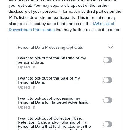
μάθετε πρώτοι όλες τις ειδήσεις
your opt-out. You may separately opt-out of the further
disclosure of your personal information by third parties on the
Δείτε όλα τα
τελευταία νέα
για την Τέχνη και τον
IAB’s list of downstream participants. This information may
Πολιτισμό στο
Culturenow.gr
also be disclosed by us to third parties on the
IAB’s List of
Downstream Participants
that may further disclose it to other
Νέοι Διαγωνισμοί
❯
third parties.
Personal Data Processing Opt Outs
Tags
I want to opt-out of the Sharing of my
VIDEO ART - INSTALLATIONS
personal data.
Opted In
ΓΚΑΛΕΡΙ ΤΕΧΝΗΣ - ΑΙΘΟΥΣΕΣ ΤΕΧΝΗΣ
I want to opt-out of the Sale of my
ΔΩΡΕΑΝ ΕΚΔΗΛΩΣΕΙΣ
ΕΙΚΑΣΤΙΚΕΣ ΕΚΘΕΣΕΙΣ
Personal Data.
Opted In
ΖΩΓΡΑΦΙΚΗ
ΖΩΓΡΑΦΟΣ
ΟΜΑΔΙΚΕΣ ΕΚΘΕΣΕΙΣ
I want to opt-out of processing my
Personal Data for Targeted Advertising.
Newsletter
Opted In
Κάθε βδομάδα στο e-mail σας τα τελευταία νέα για
I want to opt-out of Collection, Use,
την Τέχνη και τον Πολιτισμό!
Retention, Sale, and/or Sharing of my
Personal Data that Is Unrelated with the