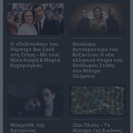
O «Οιδίποδας» του
Θεοδώρα,
Ρόμπερτ Άικ ξανά
Αυτοκράτειρα του
στη Στέγη – Με τους
Βυζαντίου: Η νέα
Νίκο Κουρή & Μαρία
ελληνική όπερα του
Κεχαγιόγλου
Θεόδωρου Στάθη
στο θέατρο
Ολύμπια
Μακμπέθ, της
32οι Πλοές – Το
Κατερίνας
Αίνιγμα της Εικόνας: