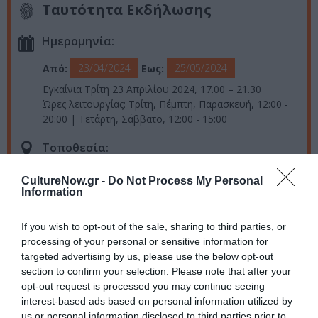
Ταυτότητα Εκδήλωσης
Ημερομηνία:
23/04/2024
25/05/2024
Από:
Εως:
Εγκαίνια Τρίτη 23 Απριλίου 2024, 17.00 – 21.30
Ώρες λειτουργίας: Τρίτη, Πέμπτη, Παρασκευή, 12:00 -
20:00 | Τετάρτη, Σάββατο, 12:00 - 15:00
Τοποθεσία:
Γκαλερί Λόλα Νικολάου, Τσιμισκή 52, Θεσσαλονίκη
CultureNow.gr -
Do Not Process My Personal
Information
Γκαλερί Λόλα Νικολάου
If you wish to opt-out of the sale, sharing to third parties, or
Πληροφορίες / Κρατήσεις:
processing of your personal or sensitive information for
targeted advertising by us, please use the below opt-out
Τηλ.: 2310 240416 |
lolanikolaou.com
section to confirm your selection. Please note that after your
opt-out request is processed you may continue seeing
interest-based ads based on personal information utilized by
Ακολουθήστε το Culturenow.gr στο
Google News
και
us or personal information disclosed to third parties prior to