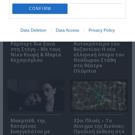
CONFIRM
Data Deletion
Data Access
Privacy Policy
O «Οιδίποδας» του
Θεοδώρα,
Ρόμπερτ Άικ ξανά
Αυτοκράτειρα του
στη Στέγη – Με τους
Βυζαντίου: Η νέα
Νίκο Κουρή & Μαρία
ελληνική όπερα του
Κεχαγιόγλου
Θεόδωρου Στάθη
στο θέατρο
Ολύμπια
Μακμπέθ, της
32οι Πλοές – Το
Κατερίνας
Αίνιγμα της Εικόνας:
Ευαγγελάτου με
Ομαδική έκθεση στο