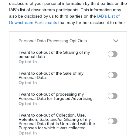
disclosure of your personal information by third parties on the
Νέοι Διαγωνισμοί
❯
IAB’s list of downstream participants. This information may
also be disclosed by us to third parties on the
IAB’s List of
Downstream Participants
that may further disclose it to other
Newsletter
third parties.
Κάθε βδομάδα στο e-mail σας τα τελευταία νέα για
Personal Data Processing Opt Outs
την Τέχνη και τον Πολιτισμό!
I want to opt-out of the Sharing of my
personal data.
Opted In
I want to opt-out of the Sale of my
Personal Data.
Ακολουθήστε το Culturenow.gr
Opted In
I want to opt-out of processing my
Personal Data for Targeted Advertising.
Opted In
I want to opt-out of Collection, Use,
Retention, Sale, and/or Sharing of my
Δημοφιλή Άρθρα
Personal Data that Is Unrelated with the
Purposes for which it was collected.
Opted In