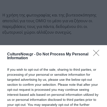
Η χρήση της φωτογραφίας και της βιντεοσκόπησης
αποτελεί για τους ΟΜΙΟ το μέσο για να ζήσουν οι
παρεμβάσεις τους για πάντα, δεδομένου ότι οι
εξωτερικοί χώροι αλλάζουν συνεχώς.
INFO
CultureNow.gr -
Do Not Process My Personal
Information
Ομάδα ΟΜΙΟ, Πέμπτη 28 έως Σάββατο 30 Ιουνίου, Bios,
Πειραιώς 84, Είσοδος Ελεύθερη
If you wish to opt-out of the sale, sharing to third parties, or
processing of your personal or sensitive information for
Ακολουθήστε το Culturenow.gr στο
Google News
και
targeted advertising by us, please use the below opt-out
section to confirm your selection. Please note that after your
μάθετε πρώτοι όλες τις ειδήσεις
opt-out request is processed you may continue seeing
interest-based ads based on personal information utilized by
Δείτε όλα τα
τελευταία νέα
για την Τέχνη και τον
us or personal information disclosed to third parties prior to
Πολιτισμό στο
Culturenow.gr
your opt-out. You may separately opt-out of the further