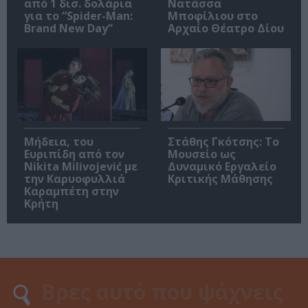
από 1 δισ. δολάρια
Νατάσσα
για το “Spider-Man:
Μποφίλιου στο
Brand New Day”
Αρχαίο Θέατρο Δίου
Μήδεια, του
Στάθης Γκότσης: Το
Ευριπίδη από τον
Μουσείο ως
Nikita Milivojević με
Δυναμικό Εργαλείο
την Καρυοφυλλιά
Κριτικής Μάθησης
Καραμπέτη στην
Κρήτη