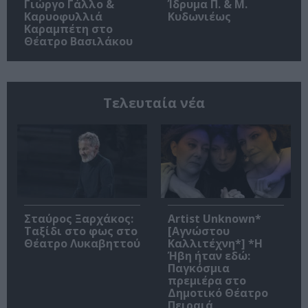
Γιώργο Γάλλο &
Ίδρυμα Π. & Μ.
Καρυοφυλλιά
Κυδωνιέως
Καραμπέτη στο
Θέατρο Βασιλάκου
Τελευταία νέα
Σταύρος Ξαρχάκος:
Artist Unknown*
Ταξίδι στο φως στο
[Αγνώστου
Θέατρο Λυκαβηττού
Καλλιτέχνη*] *Η
Ήβη ήταν εδώ:
Παγκόσμια
πρεμιέρα στο
Δημοτικό Θέατρο
Πειραιά