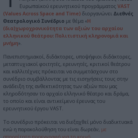
Ευρωπαϊκού ερευνητικού προγράμματος
VAST
(
Values
Across
Space
and
Time
)
διοργανώνει
Διεθνές
Θεατρολογικό Συνέδριο
με θέμα «
Η
(δια)χωροχρονικότητα των αξιών του αρχαίου
ελληνικού θεάτρου: Πολιτιστική κληρονομιά και
μνήμη
».
Πανεπιστημιακοί, διδάκτορες, υποψήφιοι διδάκτορες,
μεταπτυχιακοί φοιτητές, ερευνητές, κριτικοί θεάτρου
και καλλιτέχνες πρόκειται να συμμετάσχουν στο
συνέδριο συμβάλλοντας με τις εισηγήσεις τους στην
ανάδειξη της ανθεκτικότητας των αξιών που μας
κληροδότησαν το αρχαίο ελληνικό θέατρο και δράμα,
το οποίο και είναι αντικείμενο έρευνας του
ερευνητικού έργου VAST.
Το συνέδριο πρόκειται να διεξαχθεί μόνο διαδικτυακά
ενώ η παρακολούθηση του είναι δωρεάν,
με
απαραίτητη προεγγραφή για το κοινό
.