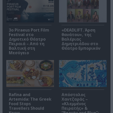
3o Piraeus Port Film
«DEADLIFT. Άρση
Festival στο
θανάτου», της
Δημοτικό Θέατρο
Βαλέριας
Πειραιά – Από τη
Δημητριάδου στο
Βαλτική στη
Θέατρο Εμπορικόν
Μεσόγειο
Rafina and
Απόστολος
Artemida: The Greek
Χαντζαράς –
Food Stops
«Κλεμμένος
Travellers Should
Πειρατής» &
Know
“Beauty and Blue”: