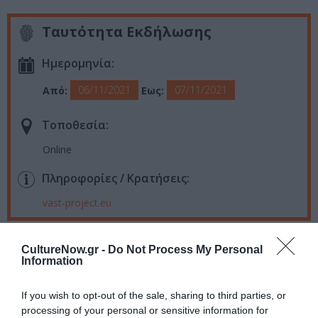
Ταυτότητα Εκδήλωσης
Ημερομηνία:
06/11/2021
07/11/2021
Από:
Εως:
Τοποθεσία:
Online
Πληροφορίες / Κρατήσεις:
vast-project.eu
Ακολουθήστε το Culturenow.gr στο
Google News
και
CultureNow.gr -
Do Not Process My Personal
μάθετε πρώτοι όλες τις ειδήσεις
Information
Δείτε όλα τα
τελευταία νέα
για την Τέχνη και τον
If you wish to opt-out of the sale, sharing to third parties, or
Πολιτισμό στο
Culturenow.gr
processing of your personal or sensitive information for