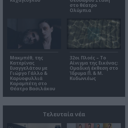
Κεχαγιόγλου
Θεόδωρου Στάθη
στο θέατρο
Ολύμπια
Μακμπέθ, της
32οι Πλοές – Το
Κατερίνας
Αίνιγμα της Εικόνας:
Ευαγγελάτου με
Ομαδική έκθεση στο
Γιώργο Γάλλο &
Ίδρυμα Π. & Μ.
Καρυοφυλλιά
Κυδωνιέως
Καραμπέτη στο
Θέατρο Βασιλάκου
Τελευταία νέα