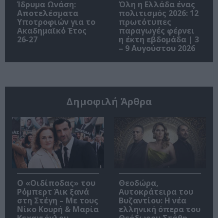
Ίδρυμα Ωνάση:
Όλη η Ελλάδα ένας
Αποτελέσματα
πολιτισμός 2026: 12
Υποτροφιών για το
πρωτότυπες
Ακαδημαϊκό Έτος
παραγωγές φέρνει
26-27
η έκτη εβδομάδα | 3
– 9 Αυγούστου 2026
Δημοφιλή Άρθρα
O «Οιδίποδας» του
Θεοδώρα,
Ρόμπερτ Άικ ξανά
Αυτοκράτειρα του
στη Στέγη – Με τους
Βυζαντίου: Η νέα
Νίκο Κουρή & Μαρία
ελληνική όπερα του