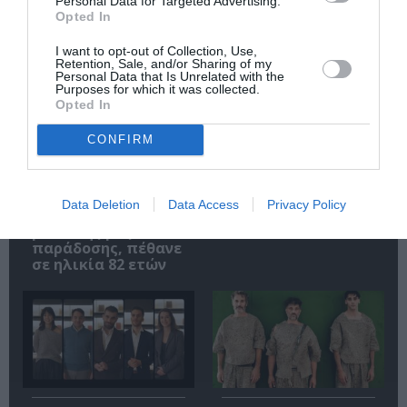
Personal Data for Targeted Advertising.
Opted In
Σχετικά Άρθρα
I want to opt-out of Collection, Use,
Retention, Sale, and/or Sharing of my
Personal Data that Is Unrelated with the
Purposes for which it was collected.
Opted In
CONFIRM
Ο Λάκης Χαλκιάς,
Η Σιγκαπούρη
σημαντικός
απαγορεύει την
Data Deletion
Data Access
Privacy Policy
εκπρόσωπος της
είσοδο σε δύο μέλη
μουσικής μας
των Massive Attack
παράδοσης, πέθανε
σε ηλικία 82 ετών