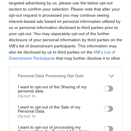
targeted advertising by us, please use the below opt-out
section to confirm your selection. Please note that after your
Νέοι Διαγωνισμοί
❯
opt-out request is processed you may continue seeing
interest-based ads based on personal information utilized by
Tags
us or personal information disclosed to third parties prior to
your opt-out. You may separately opt-out of the further
ΣΕΜΙΝΑΡΙΑ – ΣΥΝΕΔΡΙΑ
ΦΕΣΤΙΒΑΛ ΑΘΗΝΩΝ ΚΑΙ ΕΠΙΔΑΥΡΟΥ
disclosure of your personal information by third parties on the
IAB’s list of downstream participants. This information may
also be disclosed by us to third parties on the
IAB’s List of
Newsletter
Downstream Participants
that may further disclose it to other
Κάθε βδομάδα στο e-mail σας τα τελευταία νέα για
third parties.
την Τέχνη και τον Πολιτισμό!
Personal Data Processing Opt Outs
I want to opt-out of the Sharing of my
personal data.
Opted In
I want to opt-out of the Sale of my
Ακολουθήστε το Culturenow.gr
Personal Data.
Opted In
I want to opt-out of processing my