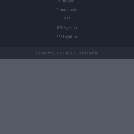
Διαφήμιση
Επικοινωνία
RSS
RSS Agenda
RSS Lightbox
Copyright 2010 - 2026 Culturenow.gr