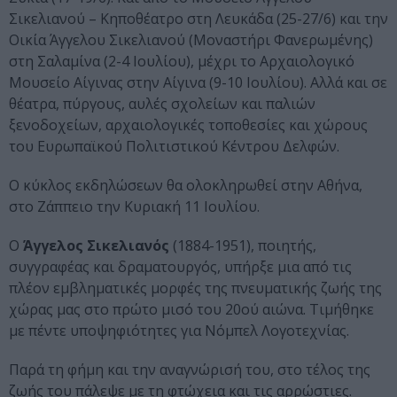
Σικελιανού – Κηποθέατρο στη Λευκάδα (25-27/6) και την
Οικία Άγγελου Σικελιανού (Μοναστήρι Φανερωμένης)
στη Σαλαμίνα (2-4 Ιουλίου), μέχρι το Αρχαιολογικό
Μουσείο Αίγινας στην Αίγινα (9-10 Ιουλίου). Αλλά και σε
θέατρα, πύργους, αυλές σχολείων και παλιών
ξενοδοχείων, αρχαιολογικές τοποθεσίες και χώρους
του Ευρωπαϊκού Πολιτιστικού Κέντρου Δελφών.
Ο κύκλος εκδηλώσεων θα ολοκληρωθεί στην Αθήνα,
στο Ζάππειο την Κυριακή 11 Ιουλίου.
Ο
Άγγελος Σικελιανός
(1884-1951), ποιητής,
συγγραφέας και δραματουργός, υπήρξε μια από τις
πλέον εμβληματικές μορφές της πνευματικής ζωής της
χώρας μας στο πρώτο μισό του 20ού αιώνα. Τιμήθηκε
με πέντε υποψηφιότητες για Νόμπελ Λογοτεχνίας.
Παρά τη φήμη και την αναγνώρισή του, στο τέλος της
ζωής του πάλεψε με τη φτώχεια και τις αρρώστιες.