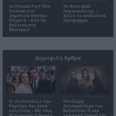
3o Piraeus Port Film
3ο Φεστιβάλ
Festival στο
Ακροναυπλίας –
Δημοτικό Θέατρο
Δείτε το αναλυτικό
Πειραιά – Από τη
πρόγραμμα
Βαλτική στη
Μεσόγειο
Δημοφιλή Άρθρα
O «Οιδίποδας» του
Θεοδώρα,
Ρόμπερτ Άικ ξανά
Αυτοκράτειρα του
στη Στέγη – Με τους
Βυζαντίου: Η νέα
Νίκο Κουρή & Μαρία
ελληνική όπερα του