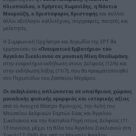
Ηλιοπούλου, ο Χρήστος Χωμενίδης, η Nάντια
Μουρούζη, ο Χριστόφορος Χριστοφής
και πολλοί
άλλοι αξιόλογοι καλλιτέχνες, συγγραφείς, ποιητές και
μελετητές.
Η Συμφωνική Ορχήστρα και Χορωδία της ΕΡΤ θα
ερμηνεύσει το
«Πνευματικό Εμβατήριο» του
Άγγελου Σικελιανού σε μουσική Μίκη Θεοδωράκη
,
στην εναρκτήρια εκδήλωση στους Δελφούς (12/6) και
στην εκδήλωση λήξης (11/7), που θα πραγματοποιηθεί
στο Περιστύλιο του Ζαππείου Μεγάρου.
Οι εκδηλώσεις απλώνονται σε υπαίθριους χώρους
μοναδικής φυσικής ομορφιάς και ιστορικής αξίας
:
από το Ανοιχτό Θέατρο Φρύνιχος, την Αυλή του
Μουσείου Δελφικών Εορτών Εύας και Άγγελου
Σικελιανού και την Κασταλία Πηγή στους Δελφούς (11-
13 Ιουνίου), μέχρι τη Βίλα του Άγγελου Σικελιανού στη
Συκιά (17-19/6). Και από το Μουσείο Άγγελου