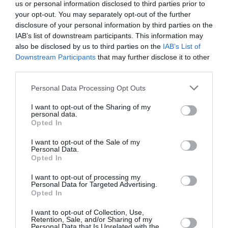
us or personal information disclosed to third parties prior to
your opt-out. You may separately opt-out of the further
Tags
disclosure of your personal information by third parties on the
IAB’s list of downstream participants. This information may
ΑΓΓΕΛΟΣ ΣΙΚΕΛΙΑΝΟΣ
ΑΝΑΚΟΙΝΩΣΕΙΣ
also be disclosed by us to third parties on the
IAB’s List of
ΔΩΡΕΑΝ ΕΚΔΗΛΩΣΕΙΣ
ΙΟΥΛΙΤΑ ΗΛΙΟΠΟΥΛΟΥ
Downstream Participants
that may further disclose it to other
third parties.
ΡΟΥΛΑ ΠΑΤΕΡΑΚΗ
ΧΡΗΣΤΟΣ ΧΩΜΕΝΙΔΗΣ
Personal Data Processing Opt Outs
Newsletter
I want to opt-out of the Sharing of my
personal data.
Κάθε βδομάδα στο e-mail σας τα τελευταία νέα για
Opted In
την Τέχνη και τον Πολιτισμό!
I want to opt-out of the Sale of my
Personal Data.
Opted In
I want to opt-out of processing my
Personal Data for Targeted Advertising.
Opted In
Ακολουθήστε το Culturenow.gr
I want to opt-out of Collection, Use,
Retention, Sale, and/or Sharing of my
Personal Data that Is Unrelated with the