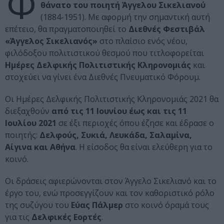
Φ
θάνατο του ποιητή Άγγελου Σικελιανού
(1884-1951). Mε αφορμή την σημαντική αυτή
επέτειο, θα πραγματοποιηθεί το
Διεθνές Φεστιβάλ
«Άγγελος Σικελιανός»
στο πλαίσιο ενός νέου,
φιλόδοξου πολιτιστικού θεσμού που τιτλοφορείται
Ημέρες Δελφικής Πολιτιστικής Κληρονομιάς
και
στοχεύει να γίνει ένα Διεθνές Πνευματικό Φόρουμ.
Οι Ημέρες Δελφικής Πολιτιστικής Κληρονομιάς 2021 θα
διεξαχθούν
από τις 11 Ιουνίου έως και τις 11
Ιουλίου 2021
σε έξι περιοχές όπου έζησε και έδρασε ο
ποιητής:
Δελφούς, Συκιά, Λευκάδα, Σαλαμίνα,
Αίγινα και Αθήνα
. H είσοδος θα είναι ελεύθερη για το
κοινό.
Οι δράσεις αφιερώνονται στον Άγγελο Σικελιανό και το
έργο του, ενώ προσεγγίζουν και τον καθοριστικό ρόλο
της συζύγου του
Εύας Πάλμερ
στο κοινό όραμά τους
για τις
Δελφικές Εορτές
.