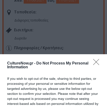
11/06/2021
11/07/2021
Από:
Εως:
Τοποθεσία:
Διάφορες τοποθεσίες
Eισιτήρια:
Δωρεάν
Πληροφορίες / Κρατήσεις:
delphicheritage.eu
CultureNow.gr -
Do Not Process My Personal
Information
Ακολουθήστε το Culturenow.gr στο
Google News
και
μάθετε πρώτοι όλες τις ειδήσεις
If you wish to opt-out of the sale, sharing to third parties, or
processing of your personal or sensitive information for
Δείτε όλα τα
τελευταία νέα
για την Τέχνη και τον
targeted advertising by us, please use the below opt-out
Πολιτισμό στο
Culturenow.gr
section to confirm your selection. Please note that after your
opt-out request is processed you may continue seeing
Νέοι Διαγωνισμοί
❯
interest-based ads based on personal information utilized by