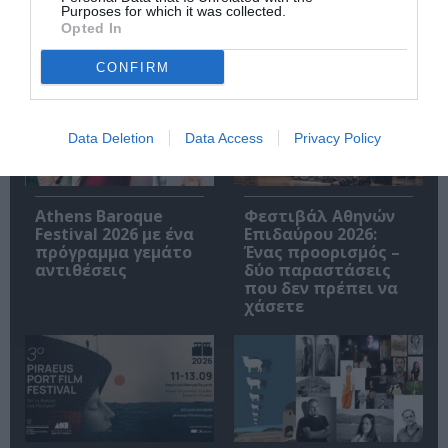
Purposes for which it was collected.
Opted In
Σχετικά Άρθρα
CONFIRM
Data Deletion
Data Access
Privacy Policy
Athens Baroque
Φεστιβάλ Αθηνών
Festival 2026 με ένα
Επιδαύρου 2026:
πρόγραμμα γεμάτο
Ένας προορισμός –
αντιθέσεις
δύο παραστάσεις
που δεν πρέπει να
χάσετε