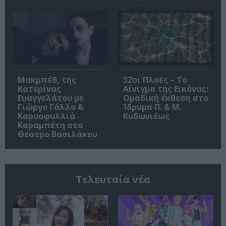
Μακμπέθ, της
32οι Πλοές – Το
Κατερίνας
Αίνιγμα της Εικόνας:
Ευαγγελάτου με
Ομαδική έκθεση στο
Γιώργο Γάλλο &
Ίδρυμα Π. & Μ.
Καρυοφυλλιά
Κυδωνιέως
Καραμπέτη στο
Θέατρο Βασιλάκου
Τελευταία νέα