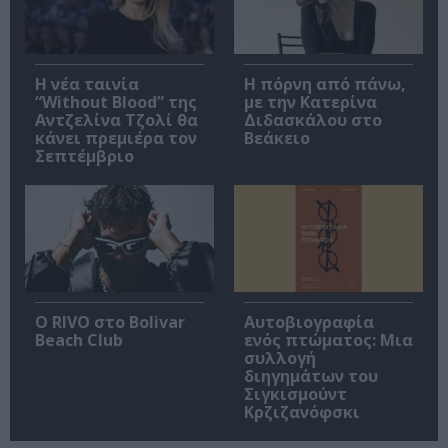
Η νέα ταινία
Η πόρνη από πάνω,
“Without Blood” της
με την Κατερίνα
Αντζελίνα Τζολί θα
Διδασκάλου στο
κάνει πρεμιέρα τον
Βεάκειο
Σεπτέμβριο
Ο RIVO στο Bolivar
Αυτοβιογραφία
Beach Club
ενός πτώματος: Μια
συλλογή
διηγημάτων του
Σιγκισμούντ
Κρζιζανόφσκι