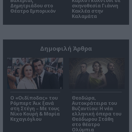
Βαλέριας
Κάρλο Γκολντόνι σε
Δημητριάδου στο
σκηνοθεσία Γιάννη
Θέατρο Εμπορικόν
Κακλέα στην
Καλαμάτα
Δημοφιλή Άρθρα
O «Οιδίποδας» του
Θεοδώρα,
Ρόμπερτ Άικ ξανά
Αυτοκράτειρα του
στη Στέγη – Με τους
Βυζαντίου: Η νέα
Νίκο Κουρή & Μαρία
ελληνική όπερα του
Κεχαγιόγλου
Θεόδωρου Στάθη
στο θέατρο
Ολύμπια