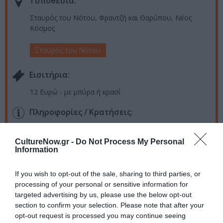
Τοποθεσία:
Σταυρός του Νότου, Φραντζή και Θαρύπου, Νέος
Κόσμος
Σταυρός του Νότου
Eισιτήρια:
12 Ευρώ - με μπύρα ή κρασί
Πληροφορίες / Κρατήσεις:
Τηλ.: 210 9226975 |
www.stn.gr
CultureNow.gr -
Do Not Process My Personal
Information
Ακολουθήστε το Culturenow.gr στο
Google News
και
μάθετε πρώτοι όλες τις ειδήσεις
If you wish to opt-out of the sale, sharing to third parties, or
processing of your personal or sensitive information for
Δείτε όλα τα
τελευταία νέα
για την Τέχνη και τον
targeted advertising by us, please use the below opt-out
Πολιτισμό στο
Culturenow.gr
section to confirm your selection. Please note that after your
opt-out request is processed you may continue seeing