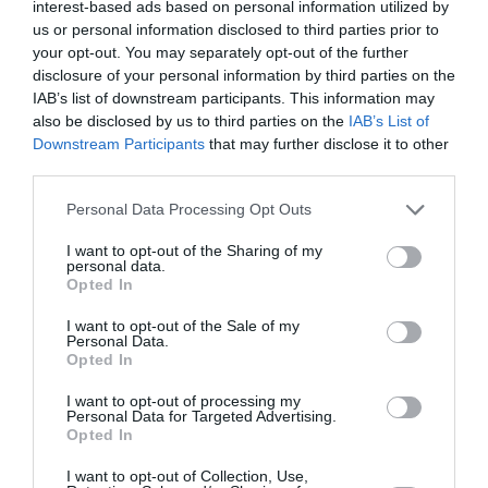
interest-based ads based on personal information utilized by
Νέοι Διαγωνισμοί
❯
us or personal information disclosed to third parties prior to
your opt-out. You may separately opt-out of the further
Tags
disclosure of your personal information by third parties on the
IAB’s list of downstream participants. This information may
STAND UP COMEDY
ΘΕΑΤΡΙΚΕΣ ΠΑΡΑΣΤΑΣΕΙΣ 2019 - 2020
also be disclosed by us to third parties on the
IAB’s List of
Downstream Participants
that may further disclose it to other
third parties.
Newsletter
Κάθε βδομάδα στο e-mail σας τα τελευταία νέα για
Personal Data Processing Opt Outs
την Τέχνη και τον Πολιτισμό!
I want to opt-out of the Sharing of my
personal data.
Opted In
I want to opt-out of the Sale of my
Personal Data.
Opted In
Ακολουθήστε το Culturenow.gr
I want to opt-out of processing my
Personal Data for Targeted Advertising.
Opted In
I want to opt-out of Collection, Use,