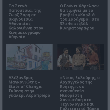
Τα Στενά
Ο Γούντι Χάρελσον
Παπούτσια, της
θα τιμηθεί με το
Ζωρζ Σαρή σε
βραβείο «Καρδιά
σκηνοθεσία
του Σαράγεβο» στο
Αθανασίας
32ο Φεστιβάλ
Καλογιάννη στον
Κινηματογράφου
Κινηματογράφο
Αθηναία
Αλέξανδρος
«Νίκος Ξυλούρης, ο
Μαγκανιώτης –
Αρχάγγελος της
State of Change:
Κρήτης», σε
Έκθεση στην
σκηνοθεσία
γκαλερί Ακρόπρωρο
Νικορέστη
Χανιωτάκη στο
Τεχνολογικό και
Πολιτιστικό Πάρκο