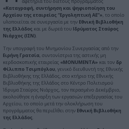
αφετηρία του διετούς προγράμματος
«Καταγραφή, συντήρηση και ψηφιοποίηση του
Αρχείου της εταιρείας “Εργοληπτική ΑΕ”»
, το οποίο
υλοποιείται σε συνεργασία με την
Εθνική Βιβλιοθήκη
της Ελλάδος
και με δωρεά του
Ιδρύματος Σταύρος
Νιάρχος (ΙΣΝ)
.
Την υπογραφή του Μνημονίου Συνεργασίας από την
Ειρήνη Γρατσία
, συντονίστρια της αστικής μη
κερδοσκοπικής εταιρείας
«MONUMENTA»
και τον
δρ
Φίλιππο Τσιμπόγλου
, γενικό διευθυντή της Εθνικής
Βιβλιοθήκης της Ελλάδος, στο κτήριο της Εθνικής
Βιβλιοθήκης της Ελλάδος στο Κέντρο Πολιτισμού
Ίδρυμα Σταύρος Νιάρχος, τον περασμένο Δεκέμβριο,
ακολούθησε η έναρξη των εργασιών επεξεργασίας του
Αρχείου, το οποίο μετά την ολοκλήρωση του
προγράμματος θα περιέλθει στην
Εθνική Βιβλιοθήκη
της Ελλάδος
.