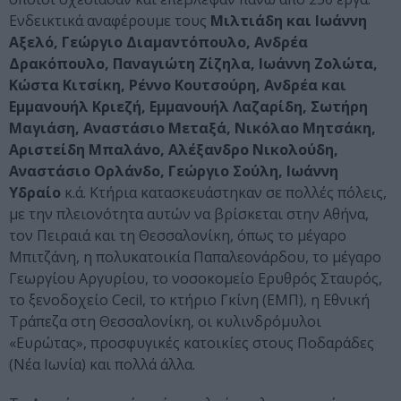
Ενδεικτικά αναφέρουμε τους
Μιλτιάδη και Ιωάννη
Αξελό, Γεώργιο Διαμαντόπουλο, Ανδρέα
Δρακόπουλο, Παναγιώτη Ζίζηλα, Ιωάννη Ζολώτα,
Κώστα Κιτσίκη, Ρέννο Κουτσούρη, Ανδρέα και
Εμμανουήλ Κριεζή, Εμμανουήλ Λαζαρίδη, Σωτήρη
Μαγιάση, Αναστάσιο Μεταξά, Νικόλαο Μητσάκη,
Αριστείδη Μπαλάνο, Αλέξανδρο Νικολούδη,
Αναστάσιο Ορλάνδο, Γεώργιο Σούλη, Ιωάννη
Υδραίο
κ.ά. Κτήρια κατασκευάστηκαν σε πολλές πόλεις,
με την πλειονότητα αυτών να βρίσκεται στην Αθήνα,
τον Πειραιά και τη Θεσσαλονίκη, όπως το μέγαρο
Μπιτζάνη, η πολυκατοικία Παπαλεονάρδου, το μέγαρο
Γεωργίου Αργυρίου, το νοσοκομείο Ερυθρός Σταυρός,
το ξενοδοχείο Cecil, το κτήριο Γκίνη (ΕΜΠ), η Εθνική
Τράπεζα στη Θεσσαλονίκη, οι κυλινδρόμυλοι
«Ευρώτας», προσφυγικές κατοικίες στους Ποδαράδες
(Νέα Ιωνία) και πολλά άλλα.