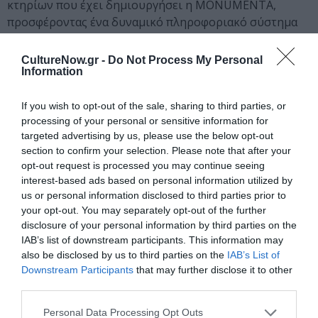
κτηρίων που έχει δημιουργήσει η MONUMENTA,
προσφέροντας ένα δυναμικό πληροφοριακό σύστημα
για την εξερεύνηση και τη μελέτη της
αθηναϊκής
αρχιτεκτονικής
.
CultureNow.gr -
Do Not Process My Personal
Information
Βασικός στόχος είναι η
ανάδειξη του Αρχείου
, που θα
πραγματοποιηθεί μέσα από ποικίλες δραστηριότητες,
If you wish to opt-out of the sale, sharing to third parties, or
όπως εκπαιδευτικά προγράμματα, εκδηλώσεις,
processing of your personal or sensitive information for
targeted advertising by us, please use the below opt-out
διοργάνωση έκθεσης καθώς επίσης και συνεργασίες με
section to confirm your selection. Please note that after your
εκπαιδευτικά ιδρύματα, πολιτιστικούς φορείς και την
opt-out request is processed you may continue seeing
κοινωνία των πολιτών. Απώτερος στόχος είναι μέσω
interest-based ads based on personal information utilized by
των δράσεων αυτών να αναδειχθεί η σπουδαιότητα των
us or personal information disclosed to third parties prior to
αρχείων η αναγκαιότητα διάσωσης δημοσίων και
your opt-out. You may separately opt-out of the further
ιδιωτικών τεκμηρίων, καθώς επίσης και να
disclosure of your personal information by third parties on the
δημιουργηθούν ουσιαστικές προϋποθέσεις για την
IAB’s list of downstream participants. This information may
also be disclosed by us to third parties on the
IAB’s List of
ανάδυση, διάθεση και αξιοποίηση αρχειακού υλικού για
Downstream Participants
that may further disclose it to other
τον κτηριακό πλούτο που σήμερα βρίσκεται σε
third parties.
αφάνεια.
Personal Data Processing Opt Outs