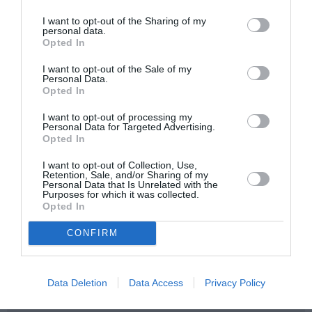
Την πορεία του έργου και τις δραστηριότητες που το
πλαισιώνουν μπορείτε να παρακολουθείτε στην
I want to opt-out of the Sharing of my
personal data.
ιστοσελίδα της
MONUMENTA
και στη σελίδα της στο
Opted In
Facebook
.
I want to opt-out of the Sale of my
Personal Data.
Πηγή: ΑΠΕ-ΜΠΕ
Opted In
Ακολουθήστε το Culturenow.gr στο
Google News
και
I want to opt-out of processing my
Personal Data for Targeted Advertising.
μάθετε πρώτοι όλες τις ειδήσεις
Opted In
Δείτε όλα τα
τελευταία νέα
για την Τέχνη και τον
I want to opt-out of Collection, Use,
Retention, Sale, and/or Sharing of my
Πολιτισμό στο
Culturenow.gr
Personal Data that Is Unrelated with the
Purposes for which it was collected.
Opted In
Νέοι Διαγωνισμοί
❯
CONFIRM
Tags
ΕΘΝΙΚΗ ΒΙΒΛΙΟΘΗΚΗ
ΙΔΡΥΜΑ ΣΤΑΥΡΟΣ ΝΙΑΡΧΟΣ
Data Deletion
Data Access
Privacy Policy