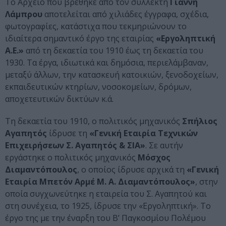
Το Αρχείο που βρέθηκε από τον συλλέκτη
Γιάννη
Λάμπρου
αποτελείται από χιλιάδες έγγραφα, σχέδια,
φωτογραφίες, κατάστιχα που τεκμηριώνουν το
ιδιαίτερα σημαντικό έργο της εταιρίας
«Εργοληπτική
Α.Ε.»
από τη δεκαετία του 1910 έως τη δεκαετία του
1930. Τα έργα, ιδιωτικά και δημόσια, περιελάμβαναν,
μεταξύ άλλων, την κατασκευή κατοικιών, ξενοδοχείων,
εκπαιδευτικών κτηρίων, νοσοκομείων, δρόμων,
αποχετευτικών δικτύων κ.ά.
Τη δεκαετία του 1910, ο πολιτικός μηχανικός
Σπήλιος
Αγαπητός
ίδρυσε τη
«Γενική Εταιρία Τεχνικών
Επιχειρήσεων Σ. Αγαπητός & ΣΙΑ»
. Σε αυτήν
εργάστηκε ο πολιτικός μηχανικός
Μόσχος
Διαμαντόπουλος
, ο οποίος ίδρυσε αρχικά τη
«Γενική
Εταιρία Μπετόν Αρμέ Μ. Α. Διαμαντόπουλος»
, στην
οποία συγχωνεύτηκε η εταιρεία του Σ. Αγαπητού και
στη συνέχεια, το 1925, ίδρυσε την «Εργοληπτική». Το
έργο της με την έναρξη του Β’ Παγκοσμίου Πολέμου