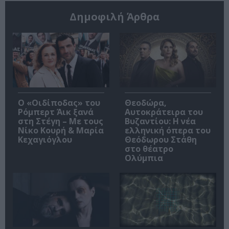
Δημοφιλή Άρθρα
O «Οιδίποδας» του
Θεοδώρα,
Ρόμπερτ Άικ ξανά
Αυτοκράτειρα του
στη Στέγη – Με τους
Βυζαντίου: Η νέα
Νίκο Κουρή & Μαρία
ελληνική όπερα του
Κεχαγιόγλου
Θεόδωρου Στάθη
στο θέατρο
Ολύμπια