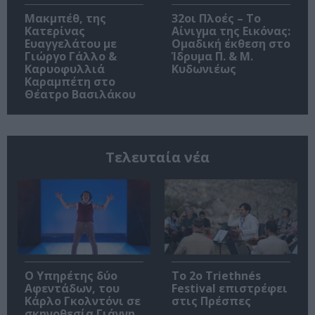
Μακμπέθ, της
32οι Πλοές – Το
Κατερίνας
Αίνιγμα της Εικόνας:
Ευαγγελάτου με
Ομαδική έκθεση στο
Γιώργο Γάλλο &
Ίδρυμα Π. & Μ.
Καρυοφυλλιά
Κυδωνιέως
Καραμπέτη στο
Θέατρο Βασιλάκου
Τελευταία νέα
Ο Υπηρέτης δύο
Το 2ο Triethnés
Αφεντάδων, του
Festival επιστρέφει
Κάρλο Γκολντόνι σε
στις Πρέσπες
σκηνοθεσία Γιάννη