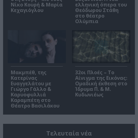
Νίκο Κουρή & Μαρία
ελληνική όπερα του
Κεχαγιόγλου
Θεόδωρου Στάθη
στο θέατρο
Ολύμπια
Μακμπέθ, της
32οι Πλοές – Το
Κατερίνας
Αίνιγμα της Εικόνας:
Ευαγγελάτου με
Ομαδική έκθεση στο
Γιώργο Γάλλο &
Ίδρυμα Π. & Μ.
Καρυοφυλλιά
Κυδωνιέως
Καραμπέτη στο
Θέατρο Βασιλάκου
Τελευταία νέα