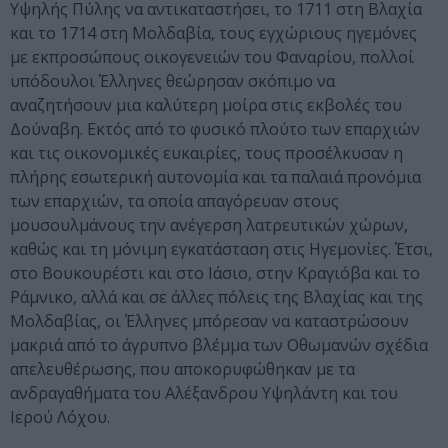
Υψηλής Πύλης να αντικαταστήσει, το 1711 στη Βλαχία
και το 1714 στη Μολδαβία, τους εγχώριους ηγεμόνες
με εκπροσώπους οικογενειών του Φαναρίου, πολλοί
υπόδουλοι Έλληνες θεώρησαν σκόπιμο να
αναζητήσουν μια καλύτερη μοίρα στις εκβολές του
Δούναβη. Εκτός από το φυσικό πλούτο των επαρχιών
και τις οικονομικές ευκαιρίες, τους προσέλκυσαν η
πλήρης εσωτερική αυτονομία και τα παλαιά προνόμια
των επαρχιών, τα οποία απαγόρευαν στους
μουσουλμάνους την ανέγερση λατρευτικών χώρων,
καθώς και τη μόνιμη εγκατάσταση στις Ηγεμονίες. Έτσι,
στο Βουκουρέστι και στο Ιάσιο, στην Κραγιόβα και το
Ράμνικο, αλλά και σε άλλες πόλεις της Βλαχίας και της
Μολδαβίας, οι Έλληνες μπόρεσαν να καταστρώσουν
μακριά από το άγρυπνο βλέμμα των Οθωμανών σχέδια
απελευθέρωσης, που αποκορυφώθηκαν με τα
ανδραγαθήματα του Αλέξανδρου Υψηλάντη και του
Ιερού Λόχου.