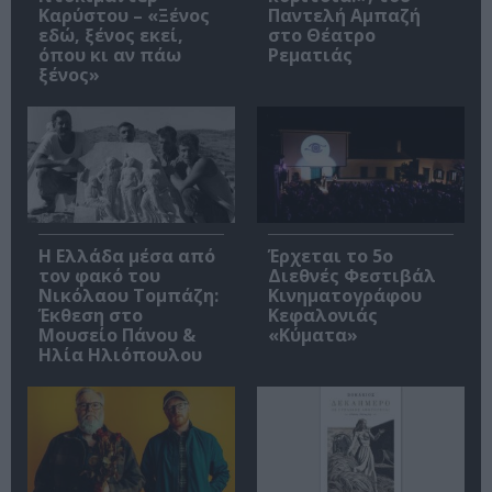
Καρύστου – «Ξένος
Παντελή Αμπαζή
εδώ, ξένος εκεί,
στο Θέατρο
όπου κι αν πάω
Ρεματιάς
ξένος»
Η Ελλάδα μέσα από
Έρχεται το 5ο
τον φακό του
Διεθνές Φεστιβάλ
Νικόλαου Τομπάζη:
Κινηματογράφου
Έκθεση στο
Κεφαλονιάς
Μουσείο Πάνου &
«Κύματα»
Ηλία Ηλιόπουλου