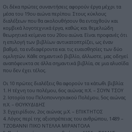
Οι δέκα πρώτες συναντήσεις αφορούν έργα μέχρι τα
μέσα του 19ου αιώνα περίπου. Στους κύκλους
διαλέξεων που θα ακολουθήσουν θα ενταχθούν και
κομβικά λογοτεχνικά έργα, καθώς και θεμελιώδη
θεωρητικά κείμενα του 20ου αιώνα. Είναι προφανές ότι
η επιλογή των βιβλίων αντικατοπτρίζει, ως έναν
βαθμό, τα ενδιαφέροντα και τις ευαισθησίες των δύο
ομιλητών. Κάθε σημαντικό βιβλίο, άλλωστε, μας οδηγεί
αναπόφευκτα σε άλλα σημαντικά βιβλία, σε μια αλυσίδα
που δεν έχει τέλος.
Οι 10 πρώτες διαλέξεις θα αφορούν τα κάτωθι βιβλία:
1. Η τέχνη του πολέµου, 6ος αιώνας π.Χ. – ΣΟΥΝ ΤΣΟΥ
2. Ιστορία του Πελοποννησιακού Πολέµου, 5ος αιώνας
π.Χ. – ΘΟΥΚΥΔΙΔΗΣ
3. Εγχειρίδιον, 2ος αιώνας µ.Χ. – ΕΠΙΚΤΗΤΟΣ
4. Λόγος περί της αξιοπρέπειας του ανθρώπου, 1489 –
ΤΖΟΒΑΝΝΙ ΠΙΚΟ ΝΤΕΛΛΑ ΜΙΡΑΝΤΟΛΑ