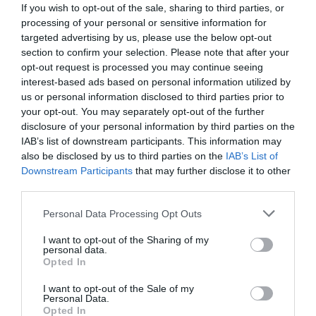
If you wish to opt-out of the sale, sharing to third parties, or
Βουκουρέστι και το Ιάσιο, οι αυλές των ηγεμόνων και
processing of your personal or sensitive information for
τα αρχοντικά των Βογιάρων, η διατροφή και η
targeted advertising by us, please use the below opt-out
μαγειρική της εποχής, οι πολυτελείς στολές των
section to confirm your selection. Please note that after your
αξιωματούχων, για τις οικονομικές και εμπορικές
opt-out request is processed you may continue seeing
δραστηριότητες των Ρωμιών, για τον τρόπο
interest-based ads based on personal information utilized by
διασκέδασής τους, καθώς και η ελληνόφωνη παιδεία
us or personal information disclosed to third parties prior to
your opt-out. You may separately opt-out of the further
και ο πνευματικός βίος στις ηγεμονίες.
disclosure of your personal information by third parties on the
IAB’s list of downstream participants. This information may
Οι συναντήσεις συντονίζονται από τον καθηγητή του
also be disclosed by us to third parties on the
IAB’s List of
Πανεπιστημίου Βουκουρεστίου, Tudor Dinu, ο οποίος
Downstream Participants
that may further disclose it to other
έχει αφιερώσει δύο δεκαετίες στη μελέτη του
third parties.
φαναριώτικου πολιτισμού των Ρουμανικών Χωρών,
συντάσσοντας πολυάριθμα συγγράμματα αναφοράς
Personal Data Processing Opt Outs
μεταξύ των οποίων και το πλούσια εικονογραφημένο
I want to opt-out of the Sharing of my
έργο, Οι Φαναριώτες στη Βλαχία και τη Μολδαβία, Μια
personal data.
Ιστορία μέσω των εκκλησιαστικών προσωπογραφιών,
Opted In
εκδόσεις Πορφύρα, βραβείο Ακαδημίας Αθηνών, 2018.
I want to opt-out of the Sale of my
Personal Data.
6, 13, 20, 27 Μαρτίου 2021
Opted In