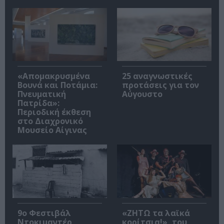
«Απομακρυσμένα
25 αναγνωστικές
Βουνά και Ποτάμια:
προτάσεις για τον
Πνευματική
Αύγουστο
Πατρίδα»:
Περιοδική έκθεση
στο Διαχρονικό
Μουσείο Αίγινας
9ο Φεστιβάλ
«ΖΗΤΩ τα λαϊκά
Ντοκιμαντέρ
κορίτσια!», του