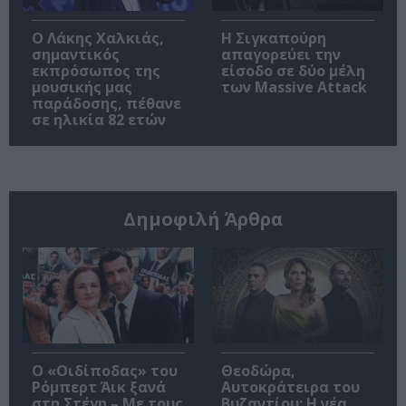
Ο Λάκης Χαλκιάς,
Η Σιγκαπούρη
σημαντικός
απαγορεύει την
εκπρόσωπος της
είσοδο σε δύο μέλη
μουσικής μας
των Massive Attack
παράδοσης, πέθανε
σε ηλικία 82 ετών
Δημοφιλή Άρθρα
O «Οιδίποδας» του
Θεοδώρα,
Ρόμπερτ Άικ ξανά
Αυτοκράτειρα του
στη Στέγη – Με τους
Βυζαντίου: Η νέα