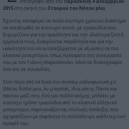
επιστρέφει από την
Παρασκευή 4 Δεκεμβρίου
2015
στη σκηνή του
Σταυρού του Νότου plus
.
Έχοντας καταφέρει σε πολύ σύντομο χρονικό διάστημα
να καταξιωθεί σε ένα ευρύ κοινό, με τραγούδια που
ξεχωρίζουν για την αμεσότητα και την ιδιαίτερα ζεστή
ερμηνεία τους, διακρίνεται παράλληλα και για την
ικανότητα του να ανταπεξέρχεται με αξιώσεις σε πιο
κλασικό ρεπερτόριο, όπως πρόσφατα στη συνεργασία
του με τον Γιάννη Μαρκόπουλο, τόσο σε δισκογραφία
όσο και σε συναυλίες.
Έτσι πέρα από τα δικά του σούπερ ραδιοφωνικά χιτ
(Μείνε δίπλα μου, Αν μ’αγαπάς, Ιδια μάτια, Πάντα και
παντού μαζί σου, Εσύ και πολλά ακόμη), μπλέκει με
εύστοχο τρόπο τραγούδια από το κλασικό ελληνικό
ρεπερτόριο, παρουσιάζοντας επιλογές έκπληξη, που
σχηματίζουν με σαφήνεια το πολύπλευρο καλλιτεχνικό
προφίλ του.