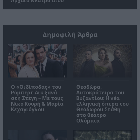
Αρχαίο Θέατρο Δίου
Δημοφιλή Άρθρα
O «Οιδίποδας» του
Θεοδώρα,
Ρόμπερτ Άικ ξανά
Αυτοκράτειρα του
στη Στέγη – Με τους
Βυζαντίου: Η νέα
Νίκο Κουρή & Μαρία
ελληνική όπερα του
Κεχαγιόγλου
Θεόδωρου Στάθη
στο θέατρο
Ολύμπια