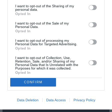
Tags
I want to opt-out of the Sharing of my
personal data.
Opted In
ΔΗΜΟΣ ΑΝΑΣΤΑΣΙΑΔΗΣ
ΝΙΚΟΣ ΖΙΩΓΑΛΑΣ
I want to opt-out of the Sale of my
Personal Data.
Newsletter
Opted In
Κάθε βδομάδα στο e-mail σας τα τελευταία νέα για
I want to opt-out of processing my
την Τέχνη και τον Πολιτισμό!
Personal Data for Targeted Advertising.
Opted In
I want to opt-out of Collection, Use,
Retention, Sale, and/or Sharing of my
Personal Data that Is Unrelated with the
Purposes for which it was collected.
Opted In
Ακολουθήστε το Culturenow.gr
CONFIRM
Data Deletion
Data Access
Privacy Policy
Σχετικά Άρθρα