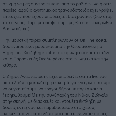
στιγμή να μας συντροφεύουν από το ραδιόφωνο ή στις
παρέες, αφού ο αγαπημένος τραγουδοποιός έχει γράψει
επιτυχίες που έχουν αποδειχτεί διαχρονικές (Σαν σταρ
του σινεμά, Πάρε με απόψε, πάρε με, Θα σου φανερωθώ,
Βασιλική, κα.).
Την μουσική παρέα συμπληρώνουν οι
On The Road
,
δύο εξαιρετικοί μουσικοί από την Θεσσαλονίκη, ο
Δημήτρης Χατζηδημητρίου στα φωνητικά και το πιάνο
και ο Παρασκευάς Θεοδωράκης στα φωνητικά και την
κιθάρα.
Ο Δήμος Αναστασιάδης έχει αποδείξει ότι τα live του
αποτελούν την καλύτερη ευκαιρία για να ερωτευτούμε,
να συγκινηθούμε, να τραγουδήσουμε παρέα και να
ξεσηκωθούμε! Με την συνύπαρξη του Νίκου Ζιώγαλα
στην σκηνή, με διασκευές και ντουέτα έκπληξη με
δόσεις έντεχνου και παραδοσιακού στοιχείου,
αναμένεται να αποτελέσει μια απο τις δυναμικότερες