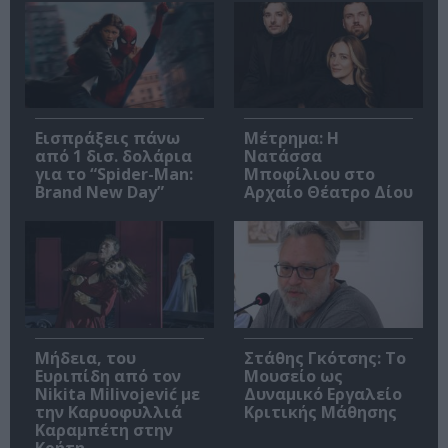
Εισπράξεις πάνω
Μέτρημα: Η
από 1 δισ. δολάρια
Νατάσσα
για το “Spider-Man:
Μποφίλιου στο
Brand New Day”
Αρχαίο Θέατρο Δίου
Μήδεια, του
Στάθης Γκότσης: Το
Ευριπίδη από τον
Μουσείο ως
Nikita Milivojević με
Δυναμικό Εργαλείο
την Καρυοφυλλιά
Κριτικής Μάθησης
Καραμπέτη στην
Κρήτη