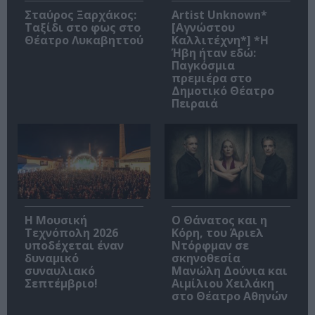
Σταύρος Ξαρχάκος:
Artist Unknown*
Ταξίδι στο φως στο
[Αγνώστου
Θέατρο Λυκαβηττού
Καλλιτέχνη*] *Η
Ήβη ήταν εδώ:
Παγκόσμια
πρεμιέρα στο
Δημοτικό Θέατρο
Πειραιά
Η Μουσική
Ο Θάνατος και η
Τεχνόπολη 2026
Κόρη, του Άριελ
υποδέχεται έναν
Ντόρφμαν σε
δυναμικό
σκηνοθεσία
συναυλιακό
Μανώλη Δούνια και
Σεπτέμβριο!
Αιμίλιου Χειλάκη
στο Θέατρο Αθηνών