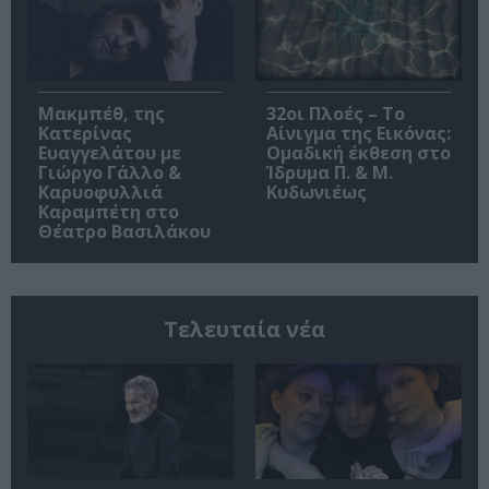
Μακμπέθ, της
32οι Πλοές – Το
Κατερίνας
Αίνιγμα της Εικόνας:
Ευαγγελάτου με
Ομαδική έκθεση στο
Γιώργο Γάλλο &
Ίδρυμα Π. & Μ.
Καρυοφυλλιά
Κυδωνιέως
Καραμπέτη στο
Θέατρο Βασιλάκου
Τελευταία νέα