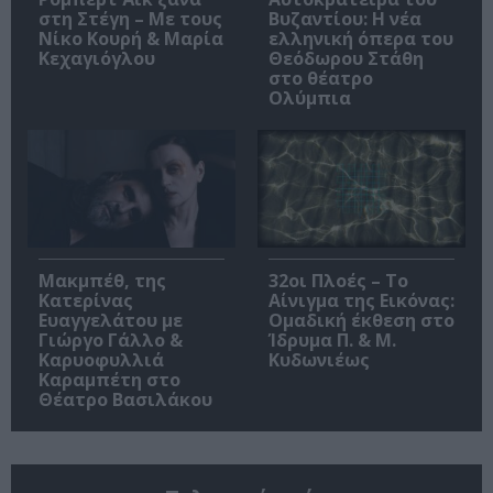
στη Στέγη – Με τους
Βυζαντίου: Η νέα
Νίκο Κουρή & Μαρία
ελληνική όπερα του
Κεχαγιόγλου
Θεόδωρου Στάθη
στο θέατρο
Ολύμπια
Μακμπέθ, της
32οι Πλοές – Το
Κατερίνας
Αίνιγμα της Εικόνας:
Ευαγγελάτου με
Ομαδική έκθεση στο
Γιώργο Γάλλο &
Ίδρυμα Π. & Μ.
Καρυοφυλλιά
Κυδωνιέως
Καραμπέτη στο
Θέατρο Βασιλάκου