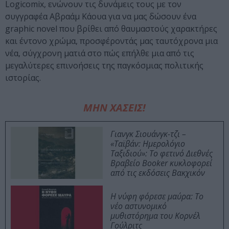
Logicomix, ενώνουν τις δυνάμεις τους με τον
συγγραφέα Αβραάμ Κάουα για να μας δώσουν ένα
graphic novel που βρίθει από θαυμαστούς χαρακτήρες
και έντονο χρώμα, προσφέροντάς μας ταυτόχρονα μια
νέα, σύγχρονη ματιά στο πώς επήλθε μια από τις
μεγαλύτερες επινοήσεις της παγκόσμιας πολιτικής
ιστορίας.
ΜΗΝ ΧΑΣΕΙΣ!
Γιανγκ Σιουάνγκ-τζι –
«Ταϊβάν: Ημερολόγιο
Ταξιδιού»: Το φετινό Διεθνές
Βραβείο Booker κυκλοφορεί
από τις εκδόσεις Βακχικόν
Η νύφη φόρεσε μαύρα: Το
νέο αστυνομικό
μυθιστόρημα του Κορνέλ
Γούλριτς