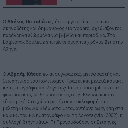
Ο
Αλέκος Παπαδάτο
ς
έχει εργαστεί ως animator,
σκηνοθέτης και δημιουργός storyboard, σχεδιάζοντας
πα­ράλληλα εξώφυλλα για βιβλία και περιοδικά. Στο
Logicomix δούλεψε επί πέντε συναπτά χρόνια. Ζει στην
Αθήνα.
Ο
Αβραάμ Κάουα
είναι συγγραφέας, μεταφραστής και
θεωρητικός του πολιτισμού. Γράφει και μελετά κόμικς,
κινηματογράφο, και λογοτεχνία του μυστηρίου και του
φανταστικού, με δημοσιεύσεις στην Ελλάδα και στο
εξωτερικό. Στη χώρα μας έχουν κυκλοφορήσει η
μελέτη Εικονικά Βλέμματα: μεταμοντέρνα αφήγηση στα
κόμικς, τον κινηματογράφο και τη λογοτεχνία (2002), η
συλλογή διηγημάτων Τι Τραγουδούσαν οι Σειρήνες