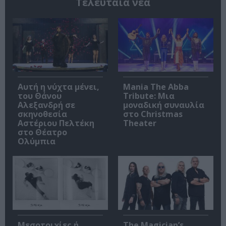
Τελευταία νέα
Αυτή η νύχτα μένει,
Mania The Abba
του Θάνου
Tribute: Μια
Αλεξανδρή σε
μοναδική συναυλία
σκηνοθεσία
στο Christmas
Αστέριου Πελτέκη
Theater
στο Θέατρο
Ολύμπια
Μεσοτοιχίες ή
The Magician’s