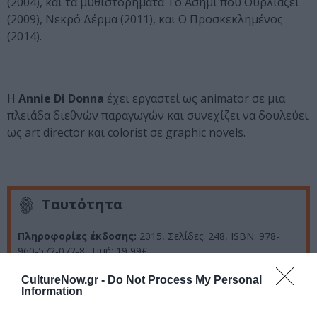
(2004), και τα μυθιστορήματα Το Ασήμι που Ουρλιάζει
(2009), Νεκρό Δέρμα (2011), και Ο Προσκεκλημένος
(2014).
Η
Annie Di Donna
έχει εργαστεί ως animator σε μια
πλειάδα διεθνών παραγωγών και συνεχίζει να δουλεύει
ως art director και colorist σε graphic novels.
Ταυτότητα
Πληροφορίες έκδοσης:
2015,
Σελίδες: 248,
ISBN:
978-
960-572-072-8, Τιμή:
19,99€
CultureNow.gr -
Do Not Process My Personal
Information
Ακολουθήστε το Culturenow.gr στο
Google News
και