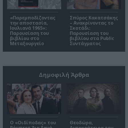
«Παρεμποδίζοντας
Σπύρος Κακατσάκης
την αποστασία,
– Ανακρίνοντας το
Ιουλιανά 1965»:
Σκοτάδι:
Παρουσίαση του
Παρουσίαση του
βιβλίου στο
βιβλίου στα Public
Μεταξουργείο
Συντάγματος
Δημοφιλή Άρθρα
O «Οιδίποδας» του
Θεοδώρα,
Ρόμπερτ Άικ ξανά
Αυτοκράτειρα του