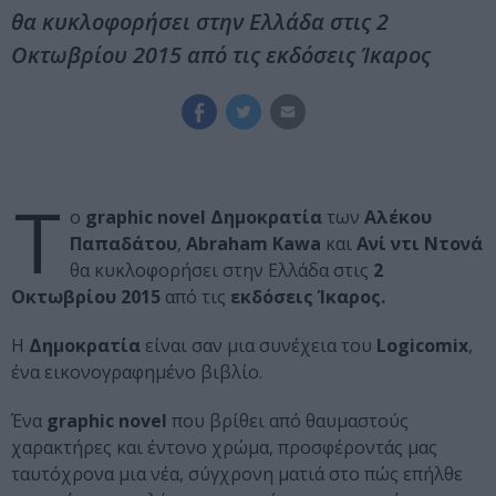
θα κυκλοφορήσει στην Ελλάδα στις 2
Οκτωβρίου 2015 από τις εκδόσεις Ίκαρος
T
o
graphic novel Δημοκρατία
των
Αλέκου
Παπαδάτου
,
Abraham Kawa
και
Aνί ντι Ντoνά
θα κυκλοφορήσει στην Ελλάδα στις
2
Οκτωβρίου 2015
από τις
εκδόσεις Ίκαρος.
Η
Δημοκρατία
είναι σαν μια συνέχεια του
Logicomix
,
ένα εικονογραφημένο βιβλίο.
Ένα
graphic novel
που βρίθει από θαυμαστούς
χαρακτήρες και έντονο χρώμα, προσφέροντάς μας
ταυτόχρονα μια νέα, σύγχρονη ματιά στο πώς επήλθε