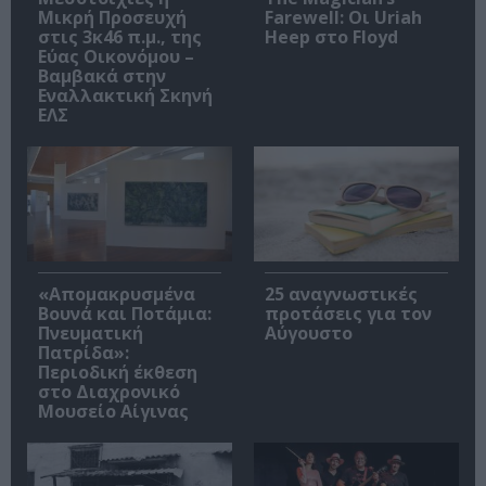
Μικρή Προσευχή
Farewell: Οι Uriah
στις 3κ46 π.μ., της
Heep στο Floyd
Εύας Οικονόμου –
Βαμβακά στην
Εναλλακτική Σκηνή
ΕΛΣ
«Απομακρυσμένα
25 αναγνωστικές
Βουνά και Ποτάμια:
προτάσεις για τον
Πνευματική
Αύγουστο
Πατρίδα»:
Περιοδική έκθεση
στο Διαχρονικό
Μουσείο Αίγινας