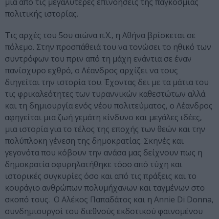
μια από τις μεγαλύτερες επινοήσεις της παγκόσμιας
πολιτικής ιστορίας.
Τις αρχές του 5ου αιώνα π.Χ., η Αθήνα βρίσκεται σε
πόλεμο. Στην προσπάθειά του να τονώσει το ηθικό των
συντρόφων του πριν από τη μάχη ενάντια σε έναν
πανίσχυρο εχθρό, ο Λέανδρος αρχίζει να τους
διηγείται την ιστορία του. Έχοντας δει με τα μάτια του
τις φρικαλεότητες των τυραννικών καθεστώτων αλλά
και τη δημιουργία ενός νέου πολιτεύματος, ο Λέανδρος
αφηγείται μια ζωή γεμάτη κίνδυνο και μεγάλες ιδέες,
μια ιστορία για το τέλος της εποχής των θεών και την
πολύπλοκη γένεση της δημοκρατίας. Σκηνές και
γεγονότα που κόβουν την ανάσα μας δείχνουν πως η
δημοκρατία σφυρηλατήθηκε τόσο από τύχη και
ιστορικές συγκυρίες όσο και από τις πράξεις και το
κουράγιο ανθρώπων πολυμήχανων και ταγμένων στο
σκοπό τους. Ο Αλέκος Παπαδάτος και η Annie Di Donna,
συνδημιουργοί του διεθνούς εκδοτικού φαινομένου