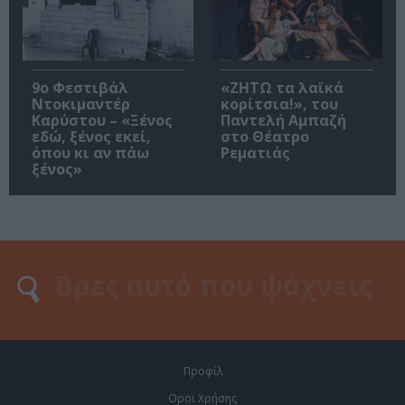
9ο Φεστιβάλ
«ΖΗΤΩ τα λαϊκά
Ντοκιμαντέρ
κορίτσια!», του
Καρύστου – «Ξένος
Παντελή Αμπαζή
εδώ, ξένος εκεί,
στο Θέατρο
όπου κι αν πάω
Ρεματιάς
ξένος»
Προφίλ
Οροι Χρήσης