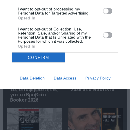
Ακολουθήστε το Culturenow.gr
I want to opt-out of processing my
Personal Data for Targeted Advertising.
Opted In
I want to opt-out of Collection, Use,
Retention, Sale, and/or Sharing of my
Σχετικά Άρθρα
Personal Data that Is Unrelated with the
Purposes for which it was collected.
Opted In
CONFIRM
Data Deletion
Data Access
Privacy Policy
Η μακρά λίστα με
Έκθεση Βιβλίου
τις υποψηφιότητες
2026 στο Ναύπλιο
για το Βραβείο
Booker 2026