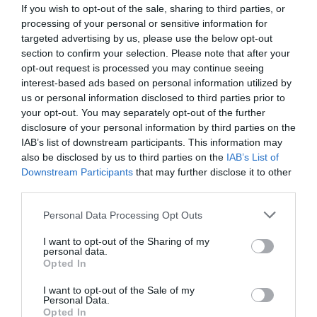
μάθετε πρώτοι όλες τις ειδήσεις
If you wish to opt-out of the sale, sharing to third parties, or
processing of your personal or sensitive information for
Δείτε όλα τα
τελευταία νέα
για την Τέχνη και τον
targeted advertising by us, please use the below opt-out
Πολιτισμό στο
Culturenow.gr
section to confirm your selection. Please note that after your
opt-out request is processed you may continue seeing
interest-based ads based on personal information utilized by
Νέοι Διαγωνισμοί
❯
us or personal information disclosed to third parties prior to
your opt-out. You may separately opt-out of the further
Tags
disclosure of your personal information by third parties on the
IAB’s list of downstream participants. This information may
ΕΙΔΙΚΕΣ ΕΚΔΟΣΕΙΣ
ΕΚΔΟΣΕΙΣ ΙΚΑΡΟΣ
also be disclosed by us to third parties on the
IAB’s List of
Downstream Participants
that may further disclose it to other
third parties.
Newsletter
Κάθε βδομάδα στο e-mail σας τα τελευταία νέα για
Personal Data Processing Opt Outs
την Τέχνη και τον Πολιτισμό!
I want to opt-out of the Sharing of my
personal data.
Opted In
I want to opt-out of the Sale of my
Personal Data.
Opted In