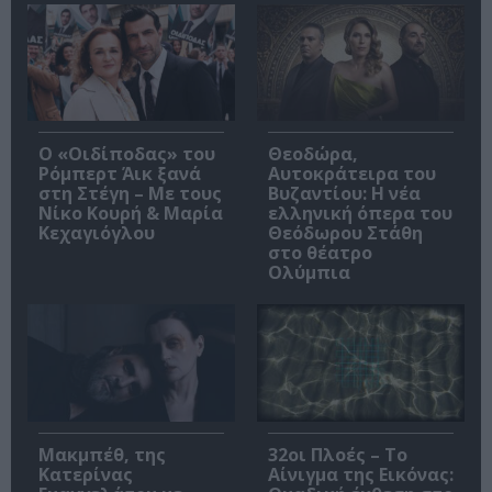
O «Οιδίποδας» του
Θεοδώρα,
Ρόμπερτ Άικ ξανά
Αυτοκράτειρα του
στη Στέγη – Με τους
Βυζαντίου: Η νέα
Νίκο Κουρή & Μαρία
ελληνική όπερα του
Κεχαγιόγλου
Θεόδωρου Στάθη
στο θέατρο
Ολύμπια
Μακμπέθ, της
32οι Πλοές – Το
Κατερίνας
Αίνιγμα της Εικόνας: