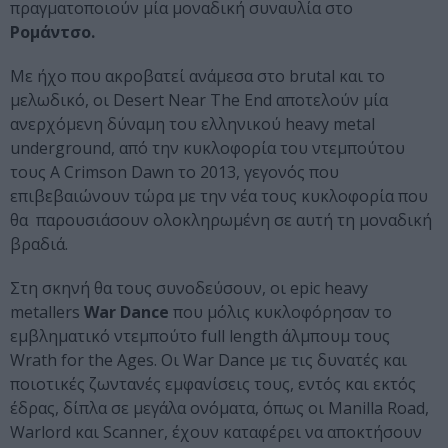
πραγματοποιούν μία μοναδική συναυλία στο
Ρομάντσο.
Με ήχο που ακροβατεί ανάμεσα στο brutal και το
μελωδικό, οι Desert Near The End αποτελούν μία
ανερχόμενη δύναμη του ελληνικού heavy metal
underground, από την κυκλοφορία του ντεμπούτου
τους A Crimson Dawn το 2013, γεγονός που
επιβεβαιώνουν τώρα με την νέα τους κυκλοφορία που
θα παρουσιάσουν ολοκληρωμένη σε αυτή τη μοναδική
βραδιά.
Στη σκηνή θα τους συνοδεύσουν, οι epic heavy
metallers
War Dance
που μόλις κυκλοφόρησαν το
εμβληματικό ντεμπούτο full length άλμπουμ τους
Wrath for the Ages. Οι War Dance με τις δυνατές και
ποιοτικές ζωντανές εμφανίσεις τους, εντός και εκτός
έδρας, δίπλα σε μεγάλα ονόματα, όπως οι Manilla Road,
Warlord και Scanner, έχουν καταφέρει να αποκτήσουν