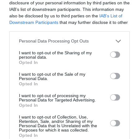
την Τέχνη και τον Πολιτισμό!
disclosure of your personal information by third parties on the
IAB’s list of downstream participants. This information may
also be disclosed by us to third parties on the
IAB’s List of
Downstream Participants
that may further disclose it to other
third parties.
Ακολουθήστε το Culturenow.gr
Personal Data Processing Opt Outs
I want to opt-out of the Sharing of my
personal data.
Opted In
I want to opt-out of the Sale of my
Σχετικά Άρθρα
Personal Data.
Opted In
I want to opt-out of processing my
Personal Data for Targeted Advertising.
Opted In
I want to opt-out of Collection, Use,
Retention, Sale, and/or Sharing of my
Personal Data that Is Unrelated with the
Το Ροκ το Ελληνικό:
Η Ελεωνόρα
Purposes for which it was collected.
Ο Κώστας Τουρνάς
Ζουγανέλη για δύο
Opted In