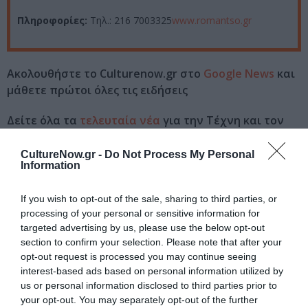
Πληροφορίες:
Τηλ.: 216 7003325
www.romantso.gr
Ακολουθήστε το Culturenow.gr στο
Google News
και
μάθετε πρώτοι όλες τις ειδήσεις
Δείτε όλα τα
τελευταία νέα
για την Τέχνη και τον
Πολιτισμό στο
Culturenow.gr
CultureNow.gr -
Do Not Process My Personal
Information
Νέοι Διαγωνισμοί
❯
If you wish to opt-out of the sale, sharing to third parties, or
Tags
processing of your personal or sensitive information for
targeted advertising by us, please use the below opt-out
DEAD CAN DANCE
ΔΩΡΕΑΝ ΕΚΔΗΛΩΣΕΙΣ
section to confirm your selection. Please note that after your
opt-out request is processed you may continue seeing
Newsletter
interest-based ads based on personal information utilized by
us or personal information disclosed to third parties prior to
Κάθε βδομάδα στο e-mail σας τα τελευταία νέα για
your opt-out. You may separately opt-out of the further