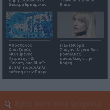
Δημητριάδου στο
Travellers Should
Θέατρο Εμπορικόν
Know
Απόστολος
Η Ελεωνόρα
Χαντζαράς –
Ζουγανέλη για δύο
«Κλεμμένος
μοναδικές
Πειρατής» &
συναυλίες στην
“Beauty and Blue”:
Κρήτη
Διπλή παράλληλη
έκθεση στην Πάτμο