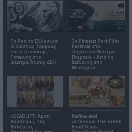
Το Ροκ το Ελληνικό:
3o Piraeus Port Film
Ο Κώστας Τουρνάς
Festival στο
και ο Διονύσης
Δημοτικό Θέατρο
Τσακνής στο
Πειραιά – Από τη
Θέατρο Άλσος ΔΕΗ
Βαλτική στη
Μεσόγειο
«DEADLIFT. Άρση
Rafina and
θανάτου», της
Artemida: The Greek
Βαλέριας
Food Stops