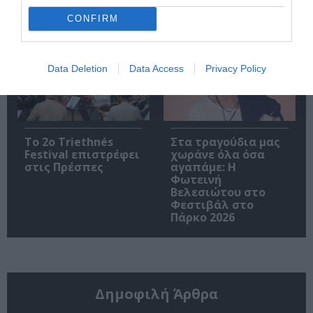
και ο Διονύσης
μοναδικές
Τσακνής στο
συναυλίες στην
CONFIRM
Θέατρο Άλσος ΔΕΗ
Κρήτη
Data Deletion
Data Access
Privacy Policy
Το 2ο Triethnés
Στα τραγούδια μας
Festival επιστρέφει
χωράνε όλα όσα
στις Πρέσπες
αγαπάμε: Η
Φωτεινή
Βελεσιώτου στο
Φεστιβάλ στο
Πάρκο 2026
Δημοφιλή Άρθρα