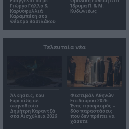
Ευαγγελάτου με
Ομαδική έκθεση στο
Γιώργο Γάλλο &
Ίδρυμα Π. & Μ.
Καρυοφυλλιά
Κυδωνιέως
Καραμπέτη στο
Θέατρο Βασιλάκου
Τελευταία νέα
Άλκηστις, του
Φεστιβάλ Αθηνών
Ευριπίδη σε
Επιδαύρου 2026:
σκηνοθεσία
Ένας προορισμός –
Δημήτρη Καραντζά
δύο παραστάσεις
στα Αισχύλεια 2026
που δεν πρέπει να
χάσετε