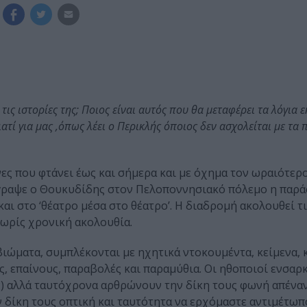
τις ιστορίες της; Ποιος είναι αυτός που θα μεταφέρει τα λόγια 
ατί για μας ,όπως λέει ο Περικλής όποιος δεν ασχολείται με τα 
ες που φτάνει έως και σήμερα και με όχημα τον ωραιότερο
έγραψε ο Θουκυδίδης στον Πελοποννησιακό πόλεμο η παρ
ι στο ‘θέατρο μέσα στο θέατρο’. Η διαδρομή ακολουθεί τ
χωρίς χρονική ακολουθία.
ιώματα, συμπλέκονται με ηχητικά ντοκουμέντα, κείμενα, 
ς, επαίνους, παραβολές και παραμύθια. Οι ηθοποιοί ενσα
ς) αλλά ταυτόχρονα αρθρώνουν την δίκη τους φωνή απέναν
ν δίκη τους οπτική και ταυτότητα να ερχόμαστε αντιμέτωπ