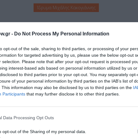
Ίδρυμα Μιχάλης Κακογιάννης
ιδική τιμή: 10.00€: Κάτοχοι κάρτας ΣΕΗ / Μέλη του Πανελλήνιου Επισ
w.gr -
Do Not Process My Personal Information
), άνω των 65 ετών, ομάδες άνω των δέκα ατόμων
to opt-out of the sale, sharing to third parties, or processing of your per
formation for targeted advertising by us, please use the below opt-out s
r selection. Please note that after your opt-out request is processed y
eing interest-based ads based on personal information utilized by us or
disclosed to third parties prior to your opt-out. You may separately opt-
μάθετε πρώτοι όλες τις ειδήσεις
losure of your personal information by third parties on the IAB’s list of
. This information may also be disclosed by us to third parties on the
IA
ολιτισμό στο
Culturenow.gr
Participants
that may further disclose it to other third parties.
r
Δες
l Data Processing Opt Outs
o opt-out of the Sharing of my personal data.