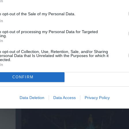
In
ΕΙΣ 2023 - 2024
ΠΕΙΡΑΜΑΤΙΚΟ - MULTI SHOWS - PERFORMANCE
o opt-out of the Sale of my Personal Data.
In
to opt-out of processing my Personal Data for Targeted
ing.
νη και τον Πολιτισμό!
In
o opt-out of Collection, Use, Retention, Sale, and/or Sharing
ersonal Data that Is Unrelated with the Purposes for which it
lected.
λουθήστε το Culturenow.gr
In
CONFIRM
χετικά Άρθρα
Data Deletion
Data Access
Privacy Policy