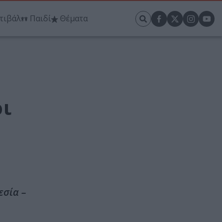
τιβάλ
Παιδί
Θέματα
ι
εσία –