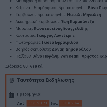
Μετάφραση αποσπασμάτων του Πελοποννησιακού
Κείμενα – διαμόρφωση δραματουργίας:
Βάνα Πεφ
Σύμβουλος δραματουργίας:
Ναταλί Μηνιώτη
Ακαδημαϊκή Σύμβουλος:
Έφη Καρακάντζα
Μουσική:
Κωνσταντίνος Ευαγγελίδης
Κοστούμια:
Γιώργος Λυντζέρης
Φωτογραφίες:
Γιώτα Εφραιμίδου
Βοηθός σκηνοθέτη:
Δανάη Δημοπούλου
Παίζουν:
Βάνα Πεφάνη, Vefi Redhi, Χρήστος Κ
Διάρκεια:
80′ λεπτά
Ταυτότητα Εκδήλωσης
Ημερομηνία:
11/12/2023
30/01/2024
Από:
Εως: