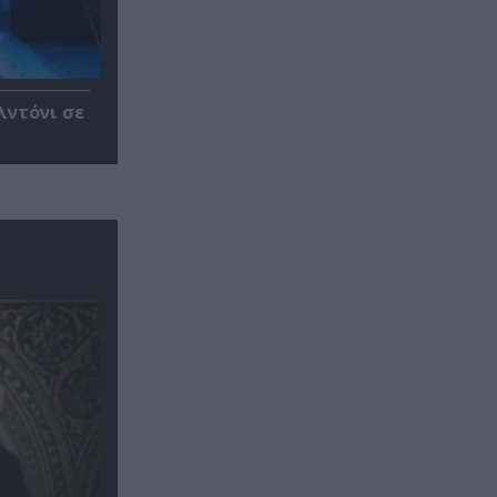
λντόνι σε