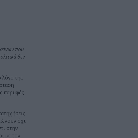
εκείνων που
πολιτικά δεν
 λόγο της
άσταση
ις παρυφές
κατηχήσεις
ρκώνουν όχι
τι στην
οι με τον