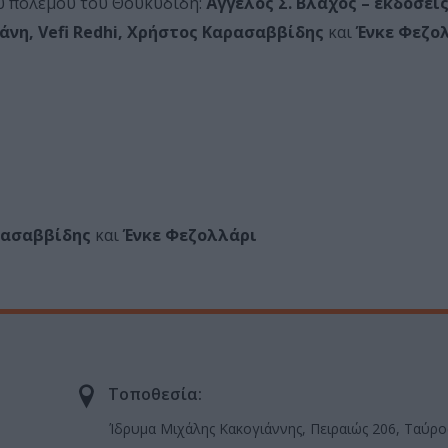
 πολέμου του Θουκυδίδη:
Άγγελος Σ. Βλάχος – εκδόσει
άνη, Vefi Redhi, Χρήστος Καρασαββίδης
και
Ένκε Φεζο
αρασαββίδης
και
Ένκε Φεζολλάρι
Τοποθεσία:
Ίδρυμα Μιχάλης Κακογιάννης, Πειραιώς 206, Ταύρο