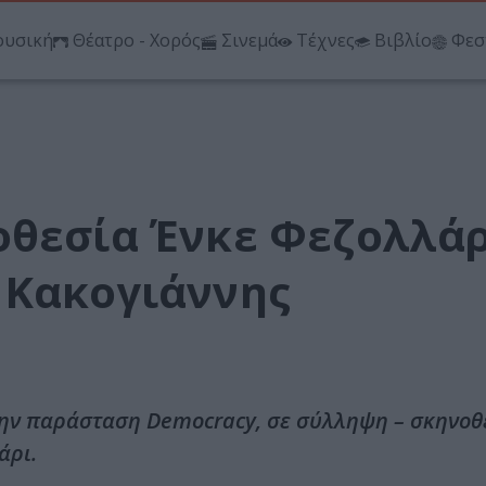
υσική
Θέατρο - Χορός
Σινεμά
Τέχνες
Βιβλίο
Φεσ
οθεσία Ένκε Φεζολλάρ
 Κακογιάννης
την παράσταση Democracy, σε σύλληψη – σκηνοθ
άρι.