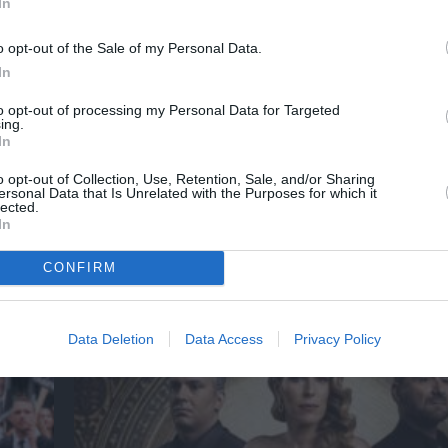
In
o opt-out of the Sale of my Personal Data.
In
to opt-out of processing my Personal Data for Targeted
ing.
αρδιά
Ο παραχαράκτης: Μια ταινία δράσης βασισ
In
φου
αληθινή ιστορία
o opt-out of Collection, Use, Retention, Sale, and/or Sharing
ersonal Data that Is Unrelated with the Purposes for which it
lected.
In
ημοφιλή Άρθρα
CONFIRM
Data Deletion
Data Access
Privacy Policy