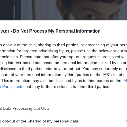
w.gr -
Do Not Process My Personal Information
to opt-out of the sale, sharing to third parties, or processing of your per
formation for targeted advertising by us, please use the below opt-out s
r selection. Please note that after your opt-out request is processed y
eing interest-based ads based on personal information utilized by us or
disclosed to third parties prior to your opt-out. You may separately opt-
Αύγουστος 2026 στο Cinobo: Δυνατές σειρές
losure of your personal information by third parties on the IAB’s list of
πρεμιέρες που δεν βρίσκεις πουθενά αλλού
. This information may also be disclosed by us to third parties on the
IA
Participants
that may further disclose it to other third parties.
l Data Processing Opt Outs
o opt-out of the Sharing of my personal data.