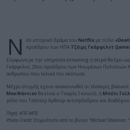
Ν
έο ιστορικό δράμα του
Netflix
με τίτλο
«Deat
προέδρου των ΗΠΑ
Τζέιμς Γκάρφιλντ (James 
Σύμφωνα με την υπηρεσία streaming η σειρά θα έχει ως
Γκάρφιλντ, 20ου προέδρου των Ηνωμένων Πολιτειών Α
ανθρώπου που τελικά τον σκότωσε.
Μέχρι στιγμής έχουν ανακοινωθεί οι τέσσερις βασικοί
ΜακΦάντιεν
θα είναι ο Τσαρλς Γκουιτό, η
Μπέτι Γκί
ρόλο του Τσέστερ Άρθουρ αντιπρόεδρου και διαδόχου 
Πηγή: ΑΠΕ-ΜΠΕ
Photo Credit: Στιγμιότυπο από το βίντεο “Michael Shannon: “