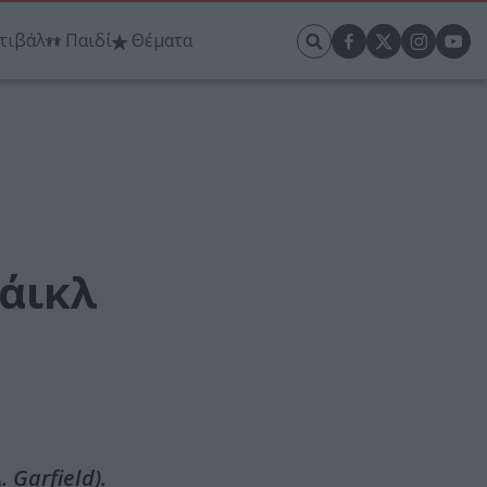
τιβάλ
Παιδί
Θέματα
Μάικλ
 Garfield).