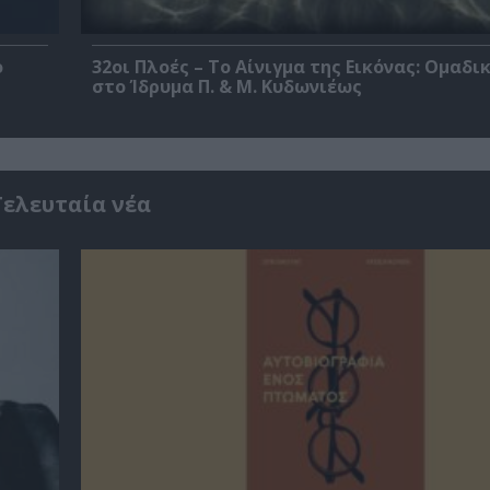
ο
32οι Πλοές – Το Αίνιγμα της Εικόνας: Ομαδι
στο Ίδρυμα Π. & Μ. Κυδωνιέως
Τελευταία νέα