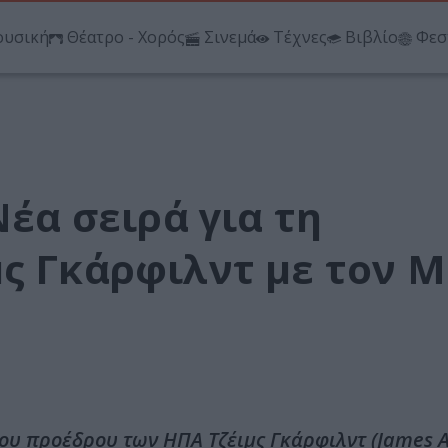
υσική
Θέατρο - Χορός
Σινεμά
Τέχνες
Βιβλίο
Φεσ
Νέα σειρά για τη
μς Γκάρφιλντ με τον 
του προέδρου των ΗΠΑ Τζέιμς Γκάρφιλντ (James A.