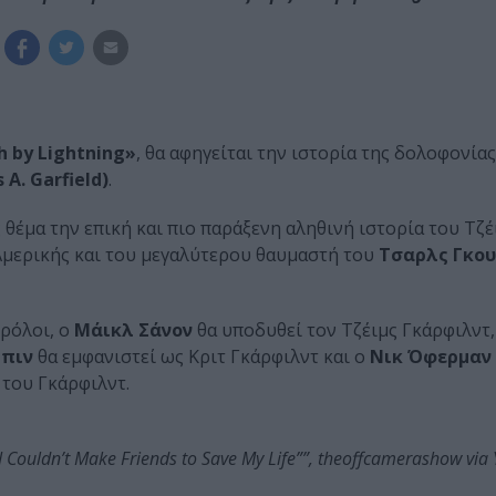
h by Lightning»
, θα αφηγείται την ιστορία της δολοφονία
A. Garfield)
.
 θέμα την επική και πιο παράξενη αληθινή ιστορία του Τζέ
μερικής και του μεγαλύτερου θαυμαστή του
Τσαρλς Γκου
 ρόλοι, ο
Μάικλ Σάνον
θα υποδυθεί τον Τζέιμς Γκάρφιλντ
λπιν
θα εμφανιστεί ως Κριτ Γκάρφιλντ και ο
Νικ Όφερμαν
του Γκάρφιλντ.
I Couldn’t Make Friends to Save My Life””, theoffcamerashow via