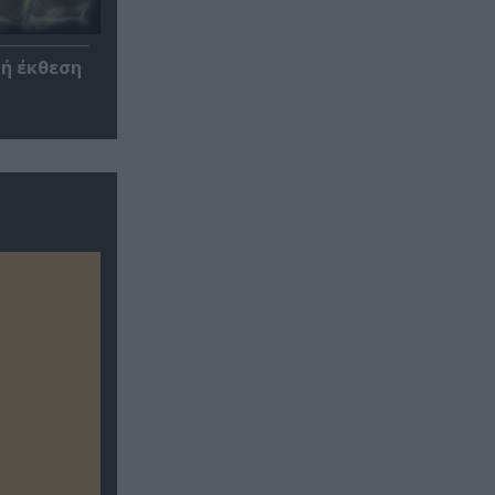
κή έκθεση