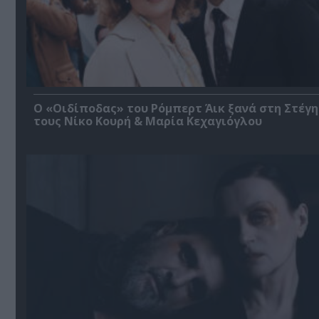
O «Οιδίποδας» του Ρόμπερτ Άικ ξανά στη Στέγη
τους Νίκο Κουρή & Μαρία Κεχαγιόγλου