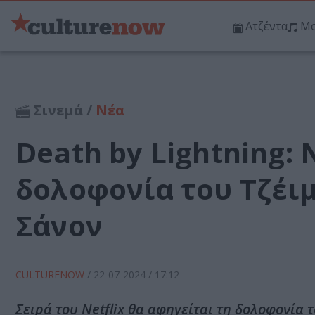
Ατζέντα
Μο
Σινεμά /
Νέα
Death by Lightning: 
δολοφονία του Τζέι
Σάνον
CULTURENOW
/
22-07-2024
/ 17:12
Σειρά του Netflix θα αφηγείται τη δολοφονία 