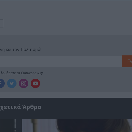
νη και τον Πολιτισμό!
λουθήστε το Culturenow.gr
χετικά Άρθρα