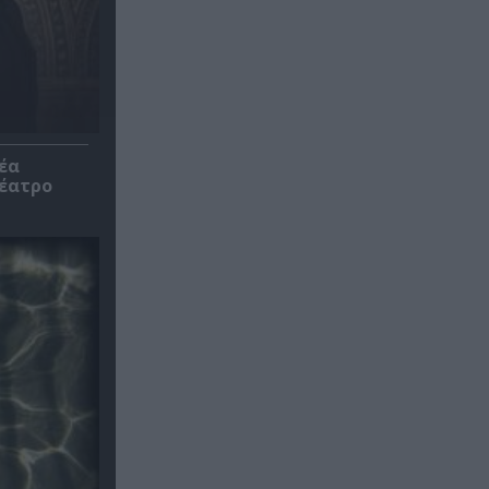
έα
θέατρο