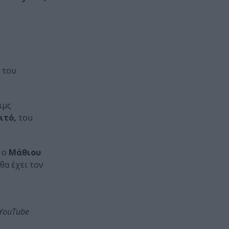
ς του
ιμς
ιτό,
του
, ο
Μάθιου
θα έχει τον
 YouTube