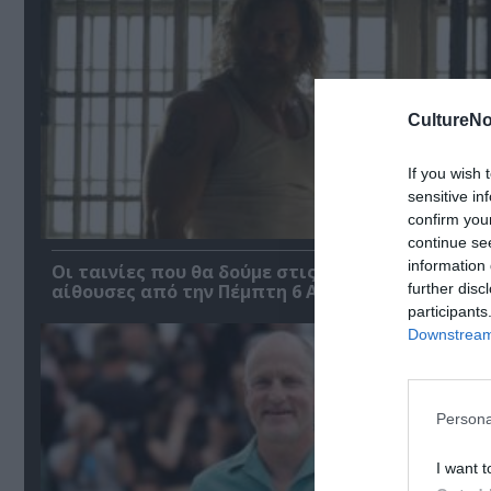
CultureNo
If you wish 
sensitive in
confirm you
continue se
information 
Οι ταινίες που θα δούμε στις κινηματογραφικές
further disc
αίθουσες από την Πέμπτη 6 Αυγούστου
participants
Downstream 
Persona
I want t