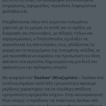
(2010-2019), όπως την κατέγραψαν τα έντυπα μέσα
ενημέρωσης, (εφημερίδες, περιοδικά, διαφημιστικά
φυλλάδια κ.ά).
Επεμβαίνοντας πάνω στο σώμα του τυπωμένου
χαρτιού, με το χρώμα, το κολάζ και το σχέδιο, με
διαγραφές και επισυνάψεις, με αλλαγές τίτλων και
παραμορφώσεις, ο Σπηλιόπουλος σχολιάζει τα
γεγονότα και τις αποτυπώσεις τους, αλλάζοντας τη
μορφή και το περιεχόμενο της τυπωμένης σελίδας, σε
μια προσπάθεια να εκφράσει την προσωπική του θέση
απέναντι στα γεγονότα, δημιουργώντας μια δική του
αφήγηση για την πρόσφατη ιστορία.
Με αναφορά στα “
Dazibao” (Νταζιμπάο) –
Dazibao στα
κινέζικα σημαίνει κατά λέξη «χειροποίητη αφίσα με
μεγάλους χαρακτήρες» και σε ελεύθερη απόδοση
«χειροποίητη εφημερίδα τοίχου». Στην αυτοκρατορική
Κίνα υπήρχε η παράδοση της ανάρτησης dazibao από