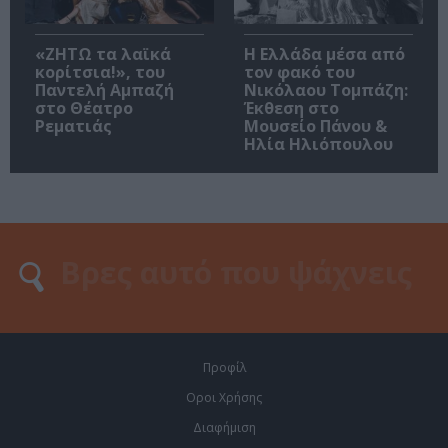
«ΖΗΤΩ τα λαϊκά
Η Ελλάδα μέσα από
κορίτσια!», του
τον φακό του
Παντελή Αμπαζή
Νικόλαου Τομπάζη:
στο Θέατρο
Έκθεση στο
Ρεματιάς
Μουσείο Πάνου &
Ηλία Ηλιόπουλου
Προφίλ
Οροι Χρήσης
Διαφήμιση