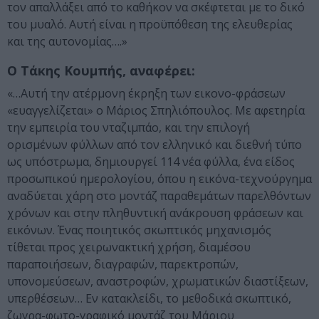
τον απαλλάξει από το καθήκον να σκέφτεται με το δικό
του μυαλό. Αυτή είναι η προϋπόθεση της ελευθερίας
και της αυτονομίας….»
Ο Τάκης Κουμπής, αναφέρει:
«…Αυτή την ατέρμονη έκρηξη των εικονο-φράσεων
«ευαγγελίζεται» ο Μάριος Σπηλιόπουλος. Με αφετηρία
την εμπειρία του νταζιμπάο, και την επιλογή
ορισμένων φύλλων από τον ελληνικό και διεθνή τύπο
ως υπόστρωμα, δημιουργεί 114 νέα φύλλα, ένα είδος
προσωπικού ημερολογίου, όπου η εικόνα-τεχνούργημα
αναδύεται χάρη στο μοντάζ παραθεμάτων παρελθόντων
χρόνων και στην πληθυντική ανάκρουση φράσεων και
εικόνων. Ένας ποιητικός σκωπτικός μηχανισμός
τίθεται προς χειρωνακτική χρήση, διαμέσου
παραποιήσεων, διαγραφών, παρεκτροπών,
υπονομεύσεων, αναστροφών, χρωματικών διαστίξεων,
υπερθέσεων… Εν κατακλείδι, το μεθοδικά σκωπτικό,
ζωγρα-φωτο-γραφικό μοντάζ του Μάριου