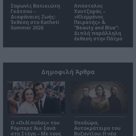
Σαρωνίς Βατικιώτη
Απόστολος
Γκάτσου –
Χαντζαράς –
Διαφάνειες Ζωής:
«Κλεμμένος
Έκθεση στο Katheti
Πειρατής» &
Summer 2026
“Beauty and Blue”:
Διπλή παράλληλη
έκθεση στην Πάτμο
Δημοφιλή Άρθρα
O «Οιδίποδας» του
Θεοδώρα,
Ρόμπερτ Άικ ξανά
Αυτοκράτειρα του
στη Στέγη – Με τους
Βυζαντίου: Η νέα