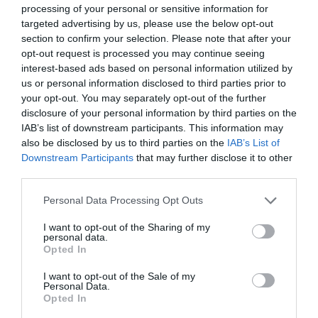
Τζέρυ Γκαρσία (η φράση αποδίδεται και στους δύο
processing of your personal or sensitive information for
αυτούς μεγάλους μουσικούς), «δεν έχει τόση σημασία
targeted advertising by us, please use the below opt-out
ποιες νότες παίζεις όσο ποιες νότες δεν παίζεις»….
section to confirm your selection. Please note that after your
«Πειράζοντας» τις εφημερίδες, όμως, ο Σπηλιόπουλος
opt-out request is processed you may continue seeing
interest-based ads based on personal information utilized by
παράλληλα τις απαθανατίζει· αναιρεί έτσι, αν
us or personal information disclosed to third parties prior to
επιμείνουμε στις κυριολεξίες, ένα βασικό τους
your opt-out. You may separately opt-out of the further
χαρακτηριστικό, που αναδεικνύεται και από την
disclosure of your personal information by third parties on the
ετυμολογία της λέξης: τον εφήμερο χαρακτήρα τους…
IAB’s list of downstream participants. This information may
also be disclosed by us to third parties on the
IAB’s List of
Τα έργα του Μάριου Σπηλιόπουλου δεν είναι —
Downstream Participants
that may further disclose it to other
ευτυχώς!— ούτε «αντισυστημικά», ούτε «συστημικά».
third parties.
Είναι βεβαίως αυθεντικά, χωρίς να διεκδικούν την
Personal Data Processing Opt Outs
αυθεντία. Ως μυθοπλασία, νομίζω πως συνιστούν
σχόλιο στην επικαιρότητα και στο τι είναι επίκαιρο
I want to opt-out of the Sharing of my
σήμερα, στο πώς μπορούμε να το εντοπίζουμε και να
personal data.
Opted In
διαλεγόμαστε μαζί του, κάτι που φαντάζει όλο και πιο
δύσκολο, παρά την όλο και πιο εύκολη πρόσβαση στην
I want to opt-out of the Sale of my
Personal Data.
πληροφορία. Ή ίσως ακριβώς εξαιτίας της. Πρωτίστως,
Opted In
όμως, οι 114 χειροποίητες εφημερίδες του