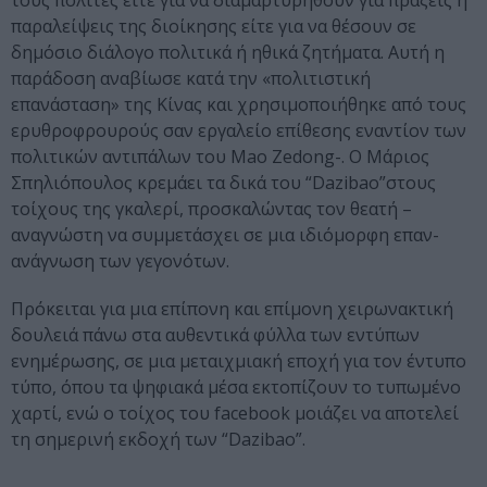
τους πολίτες είτε για να διαμαρτυρηθούν για πράξεις ή
παραλείψεις της διοίκησης είτε για να θέσουν σε
δημόσιο διάλογο πολιτικά ή ηθικά ζητήματα. Αυτή η
παράδοση αναβίωσε κατά την «πολιτιστική
επανάσταση» της Κίνας και χρησιμοποιήθηκε από τους
ερυθροφρουρούς σαν εργαλείο επίθεσης εναντίον των
πολιτικών αντιπάλων του Mao Zedong-. Ο Μάριος
Σπηλιόπουλος κρεμάει τα δικά του “Dazibao”στους
τοίχους της γκαλερί, προσκαλώντας τον θεατή –
αναγνώστη να συμμετάσχει σε μια ιδιόμορφη επαν-
ανάγνωση των γεγονότων.
Πρόκειται για μια επίπονη και επίμονη χειρωνακτική
δουλειά πάνω στα αυθεντικά φύλλα των εντύπων
ενημέρωσης, σε μια μεταιχμιακή εποχή για τον έντυπο
τύπο, όπου τα ψηφιακά μέσα εκτοπίζουν το τυπωμένο
χαρτί, ενώ ο τοίχος του facebook μοιάζει να αποτελεί
τη σημερινή εκδοχή των “Dazibao”.