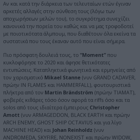
Αν και κατά την διάρκεια των τελευταίων ετών έγιναν
αρκετές αλλαγές στην σύνθεση τους (λόγω των
αποχωρήσεων μελών του), το συγκρότημα συνεχίζει
κανονικά την πορεία του καθώς και να μας τροφοδοτεί
με ποιοτικότατα άλμπουμ, που διαθέτουν όλα εκείνα τα
συστατικά που τους έκαναν αυτό που είναι σήμερα.
Πιο πρόσφατη δουλειά τους, το
“Moment”
που
κυκλοφόρησε το 2020 και άφησε θετικότατες
εντυπώσεις. Καταπληκτικά φωνητικά και ερμηνείες από
τον χαρισματικό
Mikael Stanne
(νυν GRAND CADAVER,
πρώην IN FLAMES και HAMMERFALL), φουτουριστικά
πλήκτρα από τον
Martin Brändström
(πρώην TIAMAT),
φοβερές κιθάρες τόσο όσον αφορά τα riffs όσο και τα
solos από τους ιδιαίτερα έμπειρους
Christopher
Amott
(νυν ARMAGEDDON, BLACK EARTH και πρώην
ARCH ENEMY, GHOST SHIP OCTAVIUS και για λίγο
MACHINE HEAD) και
Johan Reinholdz
(νυν
ANDROMEDA, SKYFIRE, NONEXIST και πρώην WIDOW,