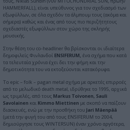
τους, Niklas Sundin (νυν MITOCHONDRIAL SUN, πρώην
HAMMERFALL), είναι υπεύθυνος για τον σχεδιασμό των
εξωφύλλων, σε όλα σχεδόν τα άλμπουμ τους (ακόμα και
σήμερα) καθώς και ένας από τους πιο περιζήτητους
σχεδιαστές εξωφύλλων στον χώρο της σκληρής
μουσικής.
Στην θέση του co-headliner θα βρίσκονται οι ιδιαίτερα
δημοφιλείς Φινλανδοί
ENSIFERUM,
ένα σχήμα που κατά
τα τελευταία χρόνια έχει δει την φήμη και την
δημοτικότητα του να εκτοξεύονται κατακόρυφα.
Το epic – folk – pagan metal σχήμα με αρκετές επιρροές
από το μελωδικό death metal, ιδρύθηκε το 1995, αρχικά
ως τριμελές, από τους
Markus Toivonen, Sauli
Savolainen
και
Kimmo Miettinen
με σκοπό να παίζουν
διασκευές, ενώ με την προσθήκη του
Jari Mäenpää
(μετά την φυγή του από τους ENSIFERUM το 2004,
δημιούργησε τους WINTERSUN) έναν χρόνο αργότερα,