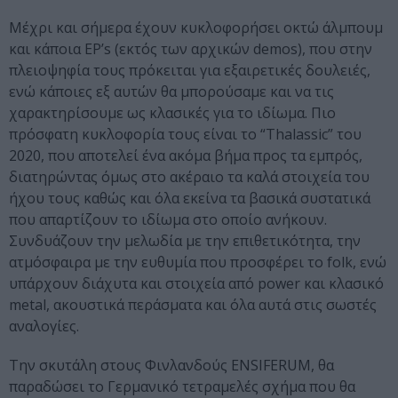
Μέχρι και σήμερα έχουν κυκλοφορήσει οκτώ άλμπουμ
και κάποια EP’s (εκτός των αρχικών demos), που στην
πλειοψηφία τους πρόκειται για εξαιρετικές δουλειές,
ενώ κάποιες εξ αυτών θα μπορούσαμε και να τις
χαρακτηρίσουμε ως κλασικές για το ιδίωμα. Πιο
πρόσφατη κυκλοφορία τους είναι το “Thalassic” του
2020, που αποτελεί ένα ακόμα βήμα προς τα εμπρός,
διατηρώντας όμως στο ακέραιο τα καλά στοιχεία του
ήχου τους καθώς και όλα εκείνα τα βασικά συστατικά
που απαρτίζουν το ιδίωμα στο οποίο ανήκουν.
Συνδυάζουν την μελωδία με την επιθετικότητα, την
ατμόσφαιρα με την ευθυμία που προσφέρει το folk, ενώ
υπάρχουν διάχυτα και στοιχεία από power και κλασικό
metal, ακουστικά περάσματα και όλα αυτά στις σωστές
αναλογίες.
Την σκυτάλη στους Φινλανδούς ENSIFERUM, θα
παραδώσει το Γερμανικό τετραμελές σχήμα που θα