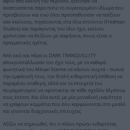
αφού από εκείνη την περίοδο, ξεκίνησε να
αναπτύσσεται πάρα πολύ το συγκεκριμένο ιδίωμα που
πρεσβεύουν και ενώ όλοι προσπαθούσαν να παίξουν
σαν εκείνους, πηγαίνοντας στα ίδια στούντιο (Fredman
Studios) και παράγοντας τον ίδιο ήχο, εκείνοι
φρόντισαν να δείξουν με σαφήνεια, ποιος είναι ο
πραγματικός ηγέτης.
Από εκεί και πέρα οι DARK TRANQUILLITY
αποκρυστάλλωσαν τον ήχο τους, με τα καθαρά
φωνητικά του Mikael Stanne να κάνουν συχνά – πυκνά
την εμφάνισή τους, την διπλή κιθαριστική επίθεση να
παραμένει σταθερή, αλλά και τα στοιχεία του
πειραματισμού να υφίστανται σε κάθε σχεδόν άλμπουμ
τους έκτοτε. Και όλα αυτά, με μία μοναδική ικανότητα
να γράφουν κομμάτια που σου καρφώνονται στο μυαλό
και γίνονται διαχρονικές επιτυχίες
Αξίζει να σημειωθεί, ότι ο πλέον πρώην κιθαρίστας