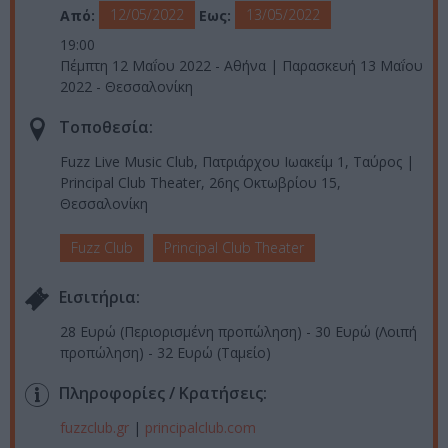
12/05/2022
13/05/2022
Από:
Εως:
19:00
Πέμπτη 12 Μαḯου 2022 - Αθήνα | Παρασκευή 13 Μαḯου
2022 - Θεσσαλονίκη
Τοποθεσία:
Fuzz Live Music Club, Πατριάρχου Ιωακείμ 1, Ταύρος |
Principal Club Theater, 26ης Οκτωβρίου 15,
Θεσσαλονίκη
Fuzz Club
Principal Club Theater
Eισιτήρια:
28 Ευρώ (Περιορισμένη προπώληση) - 30 Ευρώ (Λοιπή
προπώληση) - 32 Ευρώ (Ταμείο)
Πληροφορίες / Κρατήσεις:
fuzzclub.gr
|
principalclub.com