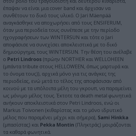
στον ρόλο του τραγουδιστή και δεύτερου κιθαρίστα,
έπαψαν να είναι μια cover band και άρχισαν να
συνθέτουν το δικό τους υλικό. O Jari Mäenpää
αναγκάσθηκε να αποχωρήσει από τους ENSIFERUM,
όταν μια περιοδεία τους συνέπεσε με την περίοδο
ηχογραφήσεων των WINTERSUN και τότε ο Jari
αποφάσισε να συνεχίσει αποκλειστικά με το δικό
δημιούργημα, τους WINTERSUN. Την θέση του ανέλαβε
ο
Petri Lindroos
(πρώην NORTHER και WELLOHEEN
(μπάντα tribute στους HELLOWEEN, όπως μαρτυρά και
το όνομα τους)), αρχικά μόνο για τις ανάγκες της
περιοδείας, ενώ μετά το τέλος της αποφάσισαν από
κοινού με τα υπόλοιπα μέλη του γκρουπ, να παραμείνει
ως μόνιμο μέλος τους. Έκτοτε τα death metal φωνητικά
ανήκουν αποκλειστικά στον Petri Lindroos, ενώ οι
Markus Toivonen (κιθαρίστας και το μόνο ιδρυτικό
μέλος που παραμένει μέχρι και σήμερα),
Sami Hinkka
(μπασίστας) και
Pekka Montin
(Πληκτράς) μοιράζονται
τα καθαρά φωνητικά.