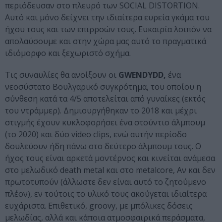
περιόδευσαν στο πλευρό των SOCIAL DISTORTION.
Αυτό και μόνο δείχνει την ιδιαίτερα ευρεία γκάμα του
ήχου τους και των επιρροών τους. Ευκαιρία λοιπόν να
απολαύσουμε και στην χώρα μας αυτό το πραγματικά
ιδιόμορφο και ξεχωριστό σχήμα.
Τις συναυλίες θα ανοίξουν οι
GWENDYDD,
ένα
νεοσύστατο Βουλγαρικό συγκρότημα, του οποίου η
σύνθεση κατά τα 4/5 αποτελείται από γυναίκες (εκτός
του ντράμμερ). Δημιουργήθηκαν το 2018 και μέχρι
στιγμής έχουν κυκλοφορήσει ένα στούντιο άλμπουμ
(το 2020) και δύο video clips, ενώ αυτήν περίοδο
δουλεύουν ήδη πάνω στο δεύτερο άλμπουμ τους. Ο
ήχος τους είναι αρκετά μοντέρνος και κινείται ανάμεσα
στο μελωδικό death metal και στο metalcore, Αν και δεν
πρωτοτυπούν (άλλωστε δεν είναι αυτό το ζητούμενο
πλέον), εν τούτοις το υλικό τους ακούγεται ιδιαίτερα
ευχάριστα. Επιθετικό, groovy, με μπόλικες δόσεις
μελωδίας, αλλά και κάποια ατμοσφαιρικά περάσματα,