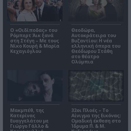
O «Οιδίποδας» του
Θεοδώρα,
Ρόμπερτ Άικ ξανά
Αυτοκράτειρα του
στη Στέγη – Με τους
Βυζαντίου: Η νέα
Νίκο Κουρή & Μαρία
ελληνική όπερα του
Κεχαγιόγλου
Θεόδωρου Στάθη
στο θέατρο
Ολύμπια
Μακμπέθ, της
32οι Πλοές – Το
Κατερίνας
Αίνιγμα της Εικόνας:
Ευαγγελάτου με
Ομαδική έκθεση στο
Γιώργο Γάλλο &
Ίδρυμα Π. & Μ.