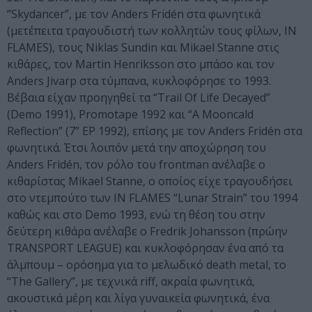
“Skydancer”, με τον Anders Fridén στα φωνητικά
(μετέπειτα τραγουδιστή των κολλητών τους φίλων, IN
FLAMES), τους Niklas Sundin και Mikael Stanne στις
κιθάρες, τον Martin Henriksson στο μπάσο και τον
Anders Jivarp στα τύμπανα, κυκλοφόρησε το 1993.
Βέβαια είχαν προηγηθεί τα “Trail Of Life Decayed”
(Demo 1991), Promotape 1992 και “A Mooncald
Reflection” (7” EP 1992), επίσης με τον Anders Fridén στα
φωνητικά. Έτσι λοιπόν μετά την αποχώρηση του
Anders Fridén, τον ρόλο του frontman ανέλαβε ο
κιθαρίστας Mikael Stanne, ο οποίος είχε τραγουδήσει
στο ντεμπούτο των IN FLAMES “Lunar Strain” του 1994
καθώς και στο Demo 1993, ενώ τη θέση του στην
δεύτερη κιθάρα ανέλαβε ο Fredrik Johansson (πρώην
TRANSPORT LEAGUE) και κυκλοφόρησαν ένα από τα
άλμπουμ – ορόσημα για το μελωδικό death metal, το
“The Gallery”, με τεχνικά riff, ακραία φωνητικά,
ακουστικά μέρη και λίγα γυναικεία φωνητικά, ένα