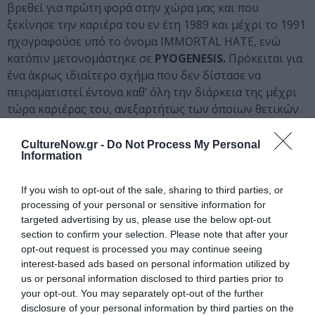
βρεθεί για πρώτη φορά στην χώρα μας και που
ξεκίνησε την καριέρα του εν έτη 1989 και μέχρι το 1991
ηχογραφούσε υπό το όνομα IMMORTAL HATE, ενώ
κατόπιν μετονομάστηκε σε
PYOGENESIS.
Πρόκειται για
ένα άκρως ιδιαίτερο σχήμα που δεν δίστασε να
πειραματιστεί έντονα καθ’ όλη την διάρκεια της μέχρι
τώρα καριέρας του, ανεξαρτήτως των όποιων θετικών
ή αρνητικών αποτελεσμάτων. Και μιλάμε για ακραίο
πειραματισμό, δίχως όρια, αφού ξεκίνησαν παίζοντας
CultureNow.gr -
Do Not Process My Personal
Information
death – doom metal, στην συνέχεια πέρασαν στο gothic
metal (μάλιστα αποτέλεσαν μία από τις πρώτες μπάντες
If you wish to opt-out of the sale, sharing to third parties, or
του ιδιώματος), από εκεί στο alternative rock – metal,
processing of your personal or sensitive information for
ενώ δεν δίστασαν να παίξουν ακόμα και punk rock!!! Και
targeted advertising by us, please use the below opt-out
ενώ όλες αυτές οι αλλαγές και μόνο στο άκουσμα τους,
section to confirm your selection. Please note that after your
θα τρόμαζαν τα περισσότερα συγκροτήματα καθώς θα
opt-out request is processed you may continue seeing
μπορούσαν να τα οδηγήσουν ακόμα και στην διάλυση,
interest-based ads based on personal information utilized by
εν τούτοις στην μη συνηθισμένη περίπτωση των
us or personal information disclosed to third parties prior to
PYOGENESIS, φαινόταν να ήταν ο αυτοσκοπός τους.
your opt-out. You may separately opt-out of the further
disclosure of your personal information by third parties on the
Μέχρι στιγμής έχουν καταφέρει να κυκλοφορήσουν