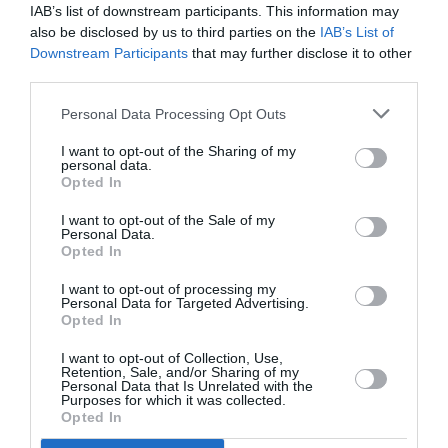
IAB’s list of downstream participants. This information may
οκτώ ποικιλόμορφα στούντιο άλμπουμ, με το “A Silent
also be disclosed by us to third parties on the
IAB’s List of
Soul Screams Loud” του 2020 (στο κομμάτι “Modern
Downstream Participants
that may further disclose it to other
Prometheus” συμμετέχει ο Chris Harms, τραγουδιστής
third parties.
των LORD OF THE LOST) να είναι το πιο πρόσφατο,
αρκετά EP’s και Singles, πολυάριθμα video clips που
Personal Data Processing Opt Outs
έχουν προβληθεί από όλα τα μεγάλα μουσικά κανάλια
I want to opt-out of the Sharing of my
(MTV, Viva TV, κ.λ.π.), ενώ έχουν γνωρίσει και αρκετή
personal data.
Opted In
επιτυχία στην χώρα τους και όχι μόνο. Δύο πρώην
μέλη τους, οι
Tim Eiermann
(επίσης πρώην
I want to opt-out of the Sale of my
AGORAPHOBIA) και
Wolfgang Maier
συμμετείχαν
Personal Data.
Opted In
στους LIQUIDO (1996 – 2009) ένα τετραμελές Γερμανικό
rock συγκρότημα που γνώρισε μεγάλη επιτυχία σε όλον
I want to opt-out of processing my
Personal Data for Targeted Advertising.
τον κόσμο, ενώ σχετικά πρόσφατα αποτέλεσε μέλος
Opted In
των PYOGENESIS, ο Αγγλικής καταγωγής κιθαρίστας
Graham Anthony Butt
(γνωστός ως Gizz Butt) πρώην
I want to opt-out of Collection, Use,
Retention, Sale, and/or Sharing of my
THE PRODIGY (Live), ENGLISH DOGS, SABBAT (Live),
Personal Data that Is Unrelated with the
Purposes for which it was collected.
FIELDS OF THE NEPHILIM (Live), WAR DANCE, κ.λ.π. και
Opted In
νυν THE MORE I SEE, THE SCINTILLA PROJECT