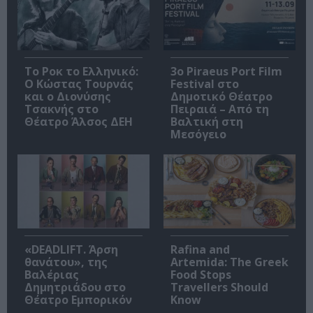
Το Ροκ το Ελληνικό:
3o Piraeus Port Film
Ο Κώστας Τουρνάς
Festival στο
και ο Διονύσης
Δημοτικό Θέατρο
Τσακνής στο
Πειραιά – Από τη
Θέατρο Άλσος ΔΕΗ
Βαλτική στη
Μεσόγειο
«DEADLIFT. Άρση
Rafina and
θανάτου», της
Artemida: The Greek
Βαλέριας
Food Stops
Δημητριάδου στο
Travellers Should
Θέατρο Εμπορικόν
Know