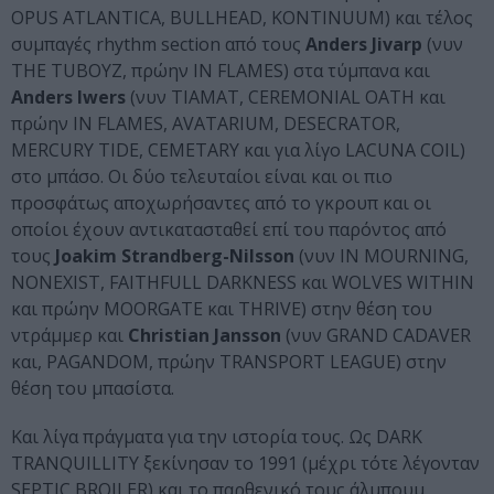
OPUS ATLANTICA, BULLHEAD, KONTINUUM) και τέλος
συμπαγές rhythm section από τους
Anders Jivarp
(νυν
THE TUBOYZ, πρώην IN FLAMES) στα τύμπανα και
Anders Iwers
(νυν TIAMAT, CEREMONIAL OATH και
πρώην IN FLAMES, AVATARIUM, DESECRATOR,
MERCURY TIDE, CEMETARY και για λίγο LACUNA COIL)
στο μπάσο. Οι δύο τελευταίοι είναι και οι πιο
προσφάτως αποχωρήσαντες από το γκρουπ και οι
οποίοι έχουν αντικατασταθεί επί του παρόντος από
τους
Joakim Strandberg-Nilsson
(νυν IN MOURNING,
NONEXIST, FAITHFULL DARKNESS και WOLVES WITHIN
και πρώην MOORGATE και THRIVE) στην θέση του
ντράμμερ και
Christian Jansson
(νυν GRAND CADAVER
και, PAGANDOM, πρώην TRANSPORT LEAGUE) στην
θέση του μπασίστα.
Και λίγα πράγματα για την ιστορία τους. Ως DARK
TRANQUILLITY ξεκίνησαν το 1991 (μέχρι τότε λέγονταν
SEPTIC BROILER) και το παρθενικό τους άλμπουμ