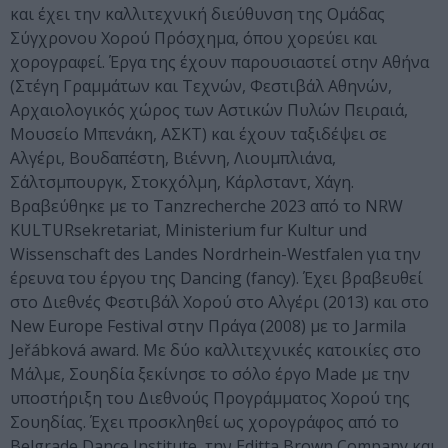
και έχει την καλλιτεχνική διεύθυνση της Ομάδας
Σύγχρονου Χορού Πρόσχημα, όπου χορεύει και
χορογραφεί. Έργα της έχουν παρουσιαστεί στην Αθήνα
(Στέγη Γραμμάτων και Τεχνών, Φεστιβάλ Αθηνών,
Αρχαιολογικός χώρος των Αστικών Πυλών Πειραιά,
Μουσείο Μπενάκη, ΑΣΚΤ) και έχουν ταξιδέψει σε
Αλγέρι, Βουδαπέστη, Βιέννη, Λιουμπλιάνα,
Σάλτσμπουργκ, Στοκχόλμη, Κάρλσταντ, Χάγη.
Βραβεύθηκε με το Tanzrecherche 2023 από το NRW
KULTURsekretariat, Ministerium fur Kultur und
Wissenschaft des Landes Nordrhein-Westfalen για την
έρευνα του έργου της Dancing (fancy). Έχει βραβευθεί
στο Διεθνές Φεστιβάλ Χορού στο Αλγέρι (2013) και στο
New Europe Festival στην Πράγα (2008) με το Jarmila
Jeřábková award. Με δύο καλλιτεχνικές κατοικίες στο
Μάλμε, Σουηδία ξεκίνησε το σόλο έργο Made με την
υποστήριξη του Διεθνούς Προγράμματος Χορού της
Σουηδίας. Έχει προσκληθεί ως χορογράφος από το
Belgrade Dance Institute, την Editta Brown Company και