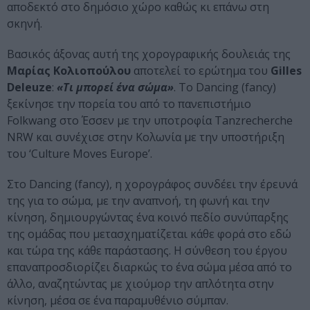
αποδεκτό στο δημόσιο χώρο καθώς κι επάνω στη
σκηνή.
Βασικός άξονας αυτή της χορογραφικής δουλειάς της
Μαρίας Κολιοπούλου
αποτελεί το ερώτημα του
Gilles
Deleuze
:
«Τι μπορεί ένα σώμα»
. Το Dancing (fancy)
ξεκίνησε την πορεία του από το πανεπιστήμιο
Folkwang στο Έσσεν με την υποτροφία Tanzrecherche
NRW και συνέχισε στην Κολωνία με την υποστήριξη
του ‘Culture Moves Europe’.
Στο Dancing (fancy), η χορογράφος συνδέει την έρευνά
της για το σώμα, με την αναπνοή, τη φωνή και την
κίνηση, δημιουργώντας ένα κοινό πεδίο συνύπαρξης
της ομάδας που μετασχηματίζεται κάθε φορά στο εδώ
και τώρα της κάθε παράστασης. Η σύνθεση του έργου
επαναπροσδιορίζει διαρκώς το ένα σώμα μέσα από το
άλλο, αναζητώντας με χιούμορ την απλότητα στην
κίνηση, μέσα σε ένα παραμυθένιο σύμπαν.