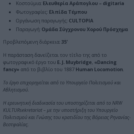
Κοστούμια:
Ελευθερία Αράπογλου – digitaria
Φωτογραφίες:
Ελπίδα Τέμπου
Οργάνωση παραγωγής:
CULTOPIA
Παραγωγή:
Ομάδα Σύγχρονου Χορού Πρόσχημα
Προβλεπόμενη διάρκεια:
35’
H παράσταση δανείζεται τον τίτλο της από το
φωτογραφικό έργο του
E. J. Muybridge
,
«Dancing
fancy»
από το βιβλίο του 1887
Human Locomotion
.
Το έργο επιχορηγείται από το Υπουργείο Πολιτισμού και
Αθλητισμού.
Η ερευνητική διαδικασία του υποστηρίζεται από το NRW
KULTURsekretariat – με την υποστήριξη του Υπουργείο
Πολιτισμού και Γνώσης του κρατιδίου της Βόρειας Ρηνανίας-
Βεστφαλίας.