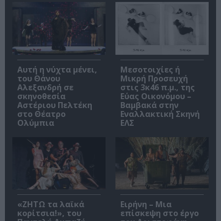
Αυτή η νύχτα μένει,
Μεσοτοιχίες ή
του Θάνου
Μικρή Προσευχή
Αλεξανδρή σε
στις 3κ46 π.μ., της
σκηνοθεσία
Εύας Οικονόμου –
Αστέριου Πελτέκη
Βαμβακά στην
στο Θέατρο
Εναλλακτική Σκηνή
Ολύμπια
ΕΛΣ
«ΖΗΤΩ τα λαϊκά
Ειρήνη – Μια
κορίτσια!», του
επίσκεψη στο έργο