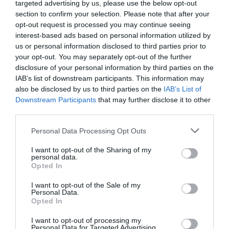
targeted advertising by us, please use the below opt-out
section to confirm your selection. Please note that after your
opt-out request is processed you may continue seeing
interest-based ads based on personal information utilized by
us or personal information disclosed to third parties prior to
your opt-out. You may separately opt-out of the further
disclosure of your personal information by third parties on the
IAB’s list of downstream participants. This information may
also be disclosed by us to third parties on the
IAB’s List of
Downstream Participants
that may further disclose it to other
third parties.
Personal Data Processing Opt Outs
Ταυτότητα Εκδήλωσης
I want to opt-out of the Sharing of my
Ημερομηνία:
personal data.
Opted In
27/03/2024
03/04/2024
Από:
Εως:
I want to opt-out of the Sale of my
Τετάρτη 9.30μ.μ.
Personal Data.
Opted In
Τοποθεσία:
I want to opt-out of processing my
Personal Data for Targeted Advertising.