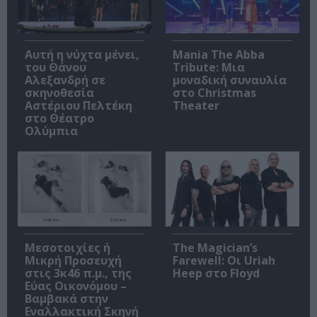
Αυτή η νύχτα μένει,
Mania The Abba
του Θάνου
Tribute: Μια
Αλεξανδρή σε
μοναδική συναυλία
σκηνοθεσία
στο Christmas
Αστέριου Πελτέκη
Theater
στο Θέατρο
Ολύμπια
Μεσοτοιχίες ή
The Magician’s
Μικρή Προσευχή
Farewell: Οι Uriah
στις 3κ46 π.μ., της
Heep στο Floyd
Εύας Οικονόμου –
Βαμβακά στην
Εναλλακτική Σκηνή