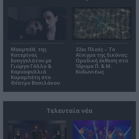
Μακμπέθ, της
32οι Πλοές – Το
Κατερίνας
Αίνιγμα της Εικόνας:
Ευαγγελάτου με
Ομαδική έκθεση στο
Γιώργο Γάλλο &
Ίδρυμα Π. & Μ.
Καρυοφυλλιά
Κυδωνιέως
Καραμπέτη στο
Θέατρο Βασιλάκου
Τελευταία νέα