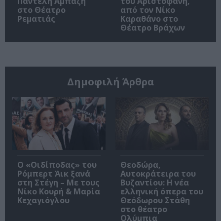
Παντελή Αμπαζή
του Αριστοφάνη,
στο Θέατρο
από τον Νίκο
Ρεματιάς
Καραθάνο στο
Θέατρο Βράχων
Δημοφιλή Άρθρα
O «Οιδίποδας» του
Θεοδώρα,
Ρόμπερτ Άικ ξανά
Αυτοκράτειρα του
στη Στέγη – Με τους
Βυζαντίου: Η νέα
Νίκο Κουρή & Μαρία
ελληνική όπερα του
Κεχαγιόγλου
Θεόδωρου Στάθη
στο θέατρο
Ολύμπια