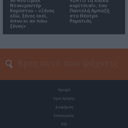
9ο Φεστιβάλ
«ΖΗΤΩ τα λαϊκά
Ντοκιμαντέρ
κορίτσια!», του
Καρύστου – «Ξένος
Παντελή Αμπαζή
εδώ, ξένος εκεί,
στο Θέατρο
όπου κι αν πάω
Ρεματιάς
ξένος»
Προφίλ
Οροι Χρήσης
Διαφήμιση
Επικοινωνία
RSS