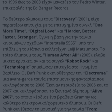
το 1996 έως το 2008 είχαν μάνατζερ τον Pedro Winter,
επικεφαλής της Ed Banger Records.
Το δεύτερο άλμπουμ τους
“Discovery”
(2001), είχε
περαιτέρω επιτυχία, με τα επιτυχημένα σινγκλ
“One
More Time”, “Digital Love”
και
“Harder, Better,
Faster, Stronger”
. Έγινε η βάση για την ταινία
κινουμένων σχεδίων “Interstella 5555”, υπό την
επίβλεψη του Ιάπωνα καλλιτέχνη Leiji Matsumoto. Το
τρίτο άλμπουμ τους,
“Human After All”
(2005), έλαβε
μικτές κριτικές, αν και τα σινγκλ
“Robot Rock”
και
“Technologic”
σημείωσαν επιτυχία στο Ηνωμένο
Βασίλειο. Οι Daft Punk σκηνοθέτησαν την
“Electroma”
μια avant-garde ταινία επιστημονικής φαντασίας,που
κυκλοφόρησε το 2006. Έκαναν περιοδεία το 2006 και το
2007 και κυκλοφόρησαν το ζωντανό άλμπουμ
“Alive
2007”
, το οποίο κέρδισε ένα βραβείο Grammy ως
καλύτερο ηλεκτρονικό/χορευτικό άλμπουμ. Οι Daft
Punk συνέθεσαν τη μουσική για την ταινία
“Tron: