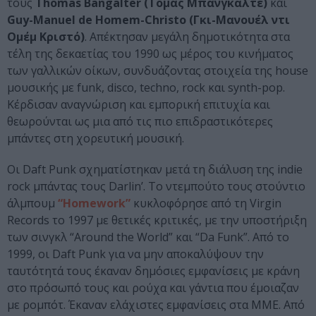
τους
Thomas Bangalter (Τομάς Μπανγκαλτέ)
και
Guy-Manuel de Homem-Christo (Γκι-Μανουέλ ντι
Ομέμ Κριστό)
. Απέκτησαν μεγάλη δημοτικότητα στα
τέλη της δεκαετίας του 1990 ως μέρος του κινήματος
των γαλλικών οίκων, συνδυάζοντας στοιχεία της house
μουσικής με funk, disco, techno, rock και synth-pop.
Κέρδισαν αναγνώριση και εμπορική επιτυχία και
θεωρούνται ως μια από τις πιο επιδραστικότερες
μπάντες στη χορευτική μουσική.
Οι Daft Punk σχηματίστηκαν μετά τη διάλυση της indie
rock μπάντας τους Darlin’. Το ντεμπούτο τους στούντιο
άλμπουμ
“Homework”
κυκλοφόρησε από τη Virgin
Records το 1997 με θετικές κριτικές, με την υποστήριξη
των σινγκλ “Around the World” και “Da Funk”. Από το
1999, οι Daft Punk για να μην αποκαλύψουν την
ταυτότητά τους έκαναν δημόσιες εμφανίσεις με κράνη
στο πρόσωπό τους και ρούχα και γάντια που έμοιαζαν
με ρομπότ. Έκαναν ελάχιστες εμφανίσεις στα ΜΜΕ. Από