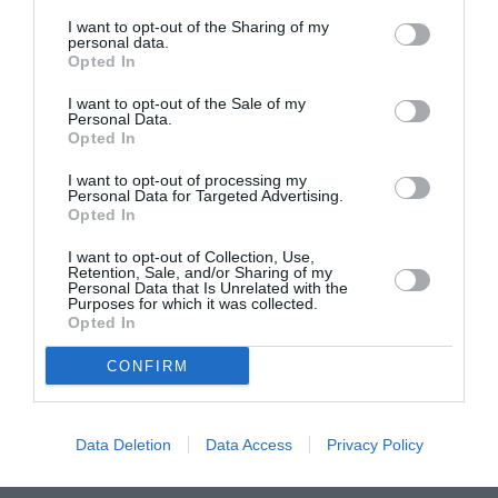
YouTube με τίτλο
“Epilogue”
. Το βίντεο περιλαμβάνει
I want to opt-out of the Sharing of my
μια σκηνή από την ταινία τους
“Electroma”,
στην οποία
personal data.
το ένα ρομπότ εκρήγνυται και το άλλο φεύγει. Μια
Opted In
κάρτα τίτλου γράφει
“1993–2021”
ενώ παίζει ένα
I want to opt-out of the Sale of my
απόσπασμα του τραγουδιού τους “Touch”. Αργότερα
Personal Data.
Opted In
εκείνη την ημέρα, η μακροχρόνια δημοσιογράφος τους
Kathryn Frazier επιβεβαίωσε την διάλυσή τους, αλλά
I want to opt-out of processing my
δεν ανέφερε τον λόγο.
Personal Data for Targeted Advertising.
Opted In
Πηγές: ΑΠΕ-ΜΠΕ, Wikipedia
I want to opt-out of Collection, Use,
Retention, Sale, and/or Sharing of my
Personal Data that Is Unrelated with the
Ακολουθήστε το Culturenow.gr στο
Google News
και
Purposes for which it was collected.
μάθετε πρώτοι όλες τις ειδήσεις
Opted In
Δείτε όλα τα
τελευταία νέα
για την Τέχνη και τον
CONFIRM
Πολιτισμό στο
Culturenow.gr
Data Deletion
Data Access
Privacy Policy
Νέοι Διαγωνισμοί
❯