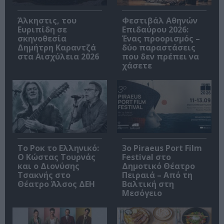
Άλκηστις, του
Φεστιβάλ Αθηνών
Ευριπίδη σε
Επιδαύρου 2026:
σκηνοθεσία
Ένας προορισμός –
Δημήτρη Καραντζά
δύο παραστάσεις
στα Αισχύλεια 2026
που δεν πρέπει να
χάσετε
Το Ροκ το Ελληνικό:
3o Piraeus Port Film
Ο Κώστας Τουρνάς
Festival στο
και ο Διονύσης
Δημοτικό Θέατρο
Τσακνής στο
Πειραιά – Από τη
Θέατρο Άλσος ΔΕΗ
Βαλτική στη
Μεσόγειο