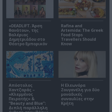
«DEADLIFT. Άρση
Rafina and
θανάτου», της
Artemida: The Greek
Βαλέριας
Food Stops
Δημητριάδου στο
Travellers Should
Θέατρο Εμπορικόν
Know
Απόστολος
Η Ελεωνόρα
Χαντζαράς –
Ζουγανέλη για δύο
«Κλεμμένος
μοναδικές
Πειρατής» &
συναυλίες στην
“Beauty and Blue”:
Κρήτη
Διπλή παράλληλη