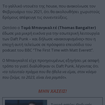
Το γαλλικό ντουέτο της house, που ανακοίνωσε τον
Φεβρουάριο του 2021, ότι θα ακολουθήσει χωριστούς
δρόμους απέφευγε τις συνεντεύξεις.
Ωστόσο ο
Τομά Μπανγκαλτέ (Thomas Bangalter)
έδωσε μια μικρή εικόνα για την εσωτερική λειτουργία
των Daft Punk – και δήλωσε
«ανακουφισμένος»
που η
εποχή αυτή τελείωσε σε πρόσφατο επεισόδιο του
podcast του BBC “The First Time with Matt Everett”.
Ο Μπανγκαλτέ είχε προηγουμένως εξηγήσει με ασαφή
τρόπο το γιατί διαλύθηκαν οι Daft Punk, λέγοντας ότι
«το τελευταίο πράγμα που θα ήθελα να είμαι, στον κόσμο
που ζούμε, το 2023, είναι ένα ρομπότ».
ΜΗΝ ΧΑΣΕΙΣ!
Τυχερό αστέρι: Θοδωρής