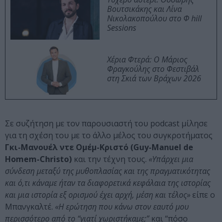
Βουτσικάκης και Λίνα
Νικολακοπούλου στο Φ hill
Sessions
Χέρια Φτερά: Ο Μάριος
Φραγκούλης στο Φεστιβάλ
στη Σκιά των Βράχων 2026
Σε συζήτηση με τον παρουσιαστή του podcast μίλησε
για τη σχέση του με το άλλο μέλος του συγκροτήματος
Γκι-Μανουέλ ντε Ομέμ-Κριστό (Guy-Manuel de
Homem-Christo)
και την τέχνη τους.
«Υπάρχει μια
σύνδεση μεταξύ της μυθοπλασίας και της πραγματικότητας
και ό,τι κάναμε ήταν τα διαφορετικά κεφάλαια της ιστορίας
και μια ιστορία εξ ορισμού έχει αρχή, μέση και τέλος»
είπε ο
Μπανγκαλτέ.
«Η ερώτηση που κάνω στον εαυτό μου
περισσότερο από το “γιατί χωριστήκαμε;”
και “πόσο