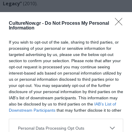
Legacy”
(2010).
Το 2013, οι Daft Punk άφησαν τη Virgin για την
Columbia Records και κυκλοφόρησαν το τέταρτο και
CultureNow.gr -
Do Not Process My Personal
Information
τελευταίο άλμπουμ τους
“Random Access Memories”
.
Το βασικό σινγκλ
“Get Lucky”
έφτασε στο top 10 στα
If you wish to opt-out of the sale, sharing to third parties, or
charts 27 χωρών. Το Random Access Memories κέρδισε
processing of your personal or sensitive information for
πέντε βραβεία Grammy το 2014, συμπεριλαμβανομένου
targeted advertising by us, please use the below opt-out
του άλμπουμ της χρονιάς και του δίσκου της χρονιάς
section to confirm your selection. Please note that after your
για το “Get Lucky”.
opt-out request is processed you may continue seeing
interest-based ads based on personal information utilized by
Το περιοδικό Rolling Stone το 2015 τους κατέταξε στη
us or personal information disclosed to third parties prior to
12η θέση ως καλύτερο μουσικό δίδυμο όλων των
your opt-out. You may separately opt-out of the further
disclosure of your personal information by third parties on the
εποχών. Το 2016 κέρδισαν το μοναδικό τους νούμερο
IAB’s list of downstream participants. This information may
ένα στο Billboard Hot 100 με το
“Starboy”
, μια
also be disclosed by us to third parties on the
IAB’s List of
συνεργασία με τον
Weeknd
.
Downstream Participants
that may further disclose it to other
third parties.
Στις 22 Φεβρουαρίου 2021, οι Daft Punk
κυκλοφόρησαν ένα βίντεο στο κανάλι τους στο
Personal Data Processing Opt Outs