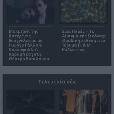
Μακμπέθ, της
32οι Πλοές – Το
Κατερίνας
Αίνιγμα της Εικόνας:
Ευαγγελάτου με
Ομαδική έκθεση στο
Γιώργο Γάλλο &
Ίδρυμα Π. & Μ.
Καρυοφυλλιά
Κυδωνιέως
Καραμπέτη στο
Θέατρο Βασιλάκου
Τελευταία νέα