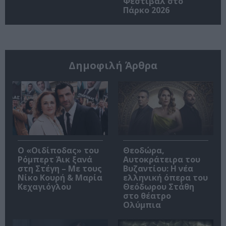
Φεστιβάλ στο
Πάρκο 2026
Δημοφιλή Άρθρα
O «Οιδίποδας» του
Θεοδώρα,
Ρόμπερτ Άικ ξανά
Αυτοκράτειρα του
στη Στέγη – Με τους
Βυζαντίου: Η νέα
Νίκο Κουρή & Μαρία
ελληνική όπερα του
Κεχαγιόγλου
Θεόδωρου Στάθη
στο θέατρο
Ολύμπια