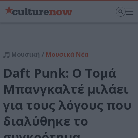
Μουσική /
Μουσικά Νέα
Daft Punk: Ο Τομά
Μπανγκαλτέ μιλάει
για τους λόγους που
διαλύθηκε το
συγκρότημα