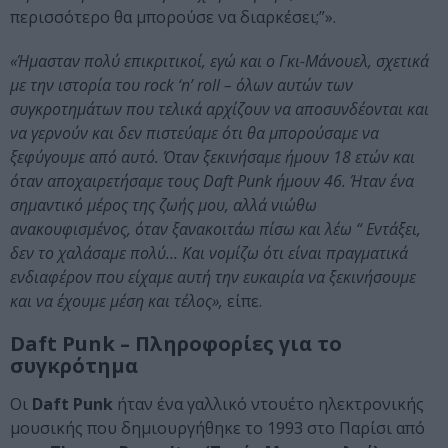
περισσότερο θα μπορούσε να διαρκέσει;”».
«Ήμασταν πολύ επικριτικοί, εγώ και ο Γκι-Μάνουελ, σχετικά
με την ιστορία του rock ‘n’ roll – όλων αυτών των
συγκροτημάτων που τελικά αρχίζουν να αποσυνδέονται και
να γερνούν και δεν πιστεύαμε ότι θα μπορούσαμε να
ξεφύγουμε από αυτό. Όταν ξεκινήσαμε ήμουν 18 ετών και
όταν αποχαιρετήσαμε τους Daft Punk ήμουν 46. Ήταν ένα
σημαντικό μέρος της ζωής μου, αλλά νιώθω
ανακουφισμένος, όταν ξανακοιτάω πίσω και λέω “ Εντάξει,
δεν το χαλάσαμε πολύ… Και νομίζω ότι είναι πραγματικά
ενδιαφέρον που είχαμε αυτή την ευκαιρία να ξεκινήσουμε
και να έχουμε μέση και τέλος»,
είπε.
Daft Punk – Πληροφορίες για το
συγκρότημα
Οι
Daft Punk
ήταν ένα γαλλικό ντουέτο ηλεκτρονικής
μουσικής που δημιουργήθηκε το 1993 στο Παρίσι από