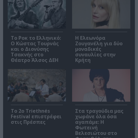
Το Ροκ το Ελληνικό:
Η Ελεωνόρα
Ο Κώστας Τουρνάς
Ζουγανέλη για δύο
και ο Διονύσης
μοναδικές
Τσακνής στο
συναυλίες στην
Θέατρο Άλσος ΔΕΗ
Κρήτη
Το 2ο Triethnés
Στα τραγούδια μας
Festival επιστρέφει
χωράνε όλα όσα
στις Πρέσπες
αγαπάμε: Η
Φωτεινή
Βελεσιώτου στο