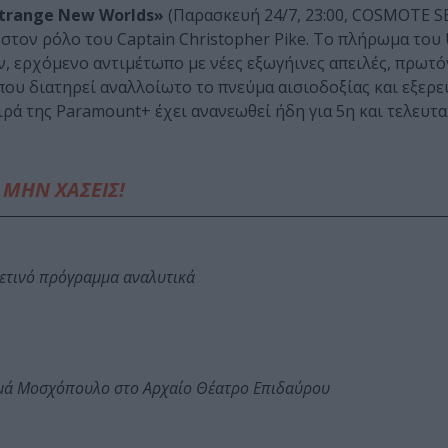
Strange New Worlds»
(Παρασκευή 24/7, 23:00, COSMOTE SE
στον ρόλο του Captain Christopher Pike. Το πλήρωμα του U
ν, ερχόμενο αντιμέτωπο με νέες εξωγήινες απειλές, πρωτ
 που διατηρεί αναλλοίωτο το πνεύμα αισιοδοξίας και εξερ
ρά της Paramount+ έχει ανανεωθεί ήδη για 5η και τελευτα
ΜΗΝ ΧΑΣΕΙΣ!
φετινό πρόγραμμα αναλυτικά
ωμά Μοσχόπουλο στο Αρχαίο Θέατρο Επιδαύρου