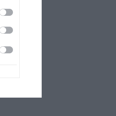
ιτίες πίσω
ζοντας τις
COSMOTE TV,
.000 τίτλους,
 εδώ!
❯