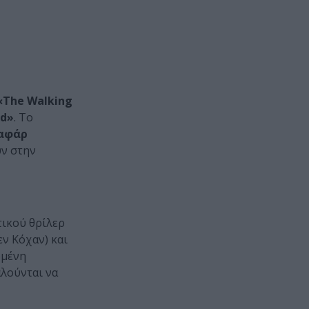
«The Walking
rd»
. Το
αφάρ
υν στην
τικού θρίλερ
εν Κόχαν) και
ωμένη
αλούνται να