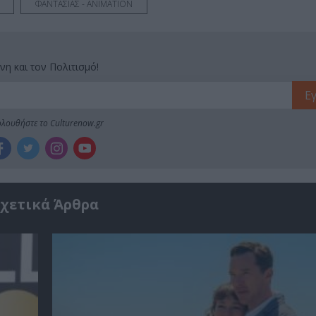
ΦΑΝΤΑΣΙΑΣ - ANIMATION
νη και τον Πολιτισμό!
λουθήστε το Culturenow.gr
χετικά Άρθρα