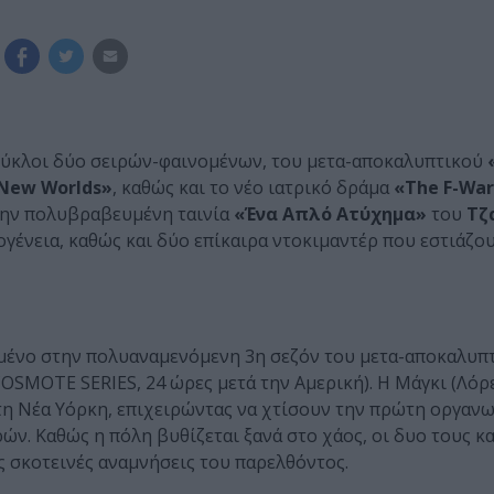
 κύκλοι δύο σειρών-φαινομένων, του μετα-αποκαλυπτικού
 New Worlds»
, καθώς και το νέο ιατρικό δράμα
«The F-Wa
την πολυβραβευμένη ταινία
«Ένα Απλό Ατύχημα»
του
Τζ
κογένεια, καθώς και δύο επίκαιρα ντοκιμαντέρ που εστιάζο
μμένο στην πολυαναμενόμενη 3η σεζόν του μετα-αποκαλυπ
 COSMOTE SERIES, 24 ώρες μετά την Αμερική). Η Μάγκι (Λόρ
στη Νέα Υόρκη, επιχειρώντας να χτίσουν την πρώτη οργαν
ν. Καθώς η πόλη βυθίζεται ξανά στο χάος, οι δυο τους κ
ς σκοτεινές αναμνήσεις του παρελθόντος.