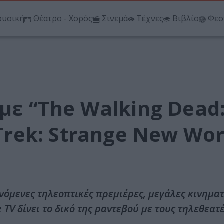
υσική
Θέατρο - Χορός
Σινεμά
Τέχνες
Βιβλίο
Φεσ
 με “The Walking Dead
 Trek: Strange New Wor
όμενες τηλεοπτικές πρεμιέρες, μεγάλες κινημα
TV δίνει το δικό της ραντεβού με τους τηλεθεατές