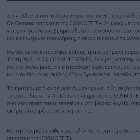
Στην ατζέντα του Ιουλίου ανήκει και το νέο ιατρικό δρ
On Demand υπηρεσία της COSMOTE TV, 24 ώρες μετά τ
γιατρών σε ένα υποχρηματοδοτούμενο νοσοκομείο του 
και καθημερινές προκλήσεις, η σειρά εξερευνά το ανθρ
Με νέα σεζόν επιστρέφει, επίσης, η επιτυχημένη ρομ
Τρίτη 28/7, 22:00, COSMOTE SERIES, 24 ώρες μετά την Α
και της Άσλεϊ μετά την επεισοδιακή πρόταση γάμου τ
και ο αγαπημένος σκύλος Κόλιν βρίσκονται και πάλι στο
Το πρόγραμμα των σειρών συμπληρώνει η 2η σεζόν τ
τα επεισόδια στην On Demand υπηρεσία της COSMOTE TV
δύο νέες απαιτητικές υποθέσεις στη βόρεια Αγγλία, όπ
ακόμη μία φορά τις ικανότητές της.
Με την πρεμιέρα κάθε νέας σεζόν, οι προηγούμενοι κύκ
υπηρεσία της COSMOTE TV.