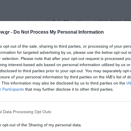
ι η ρομαντική κομεντί
«Solo Mio»
(Κυριακή 19/7, 21:00, 
 Ups) στον πρωταγωνιστικό ρόλο. Όταν η μέλλουσα σύζυγός
w.gr -
Do Not Process My Personal Information
πραγματοποιήσει μόνος του το ταξίδι του μέλιτος στην Ιτ
ανατροπές και νέες εμπειρίες.
to opt-out of the sale, sharing to third parties, or processing of your per
formation for targeted advertising by us, please use the below opt-out s
η βραβευμένη με Χρυσό Φοίνικα (78ο Φεστιβάλ Καννών) κα
r selection. Please note that after your opt-out request is processed y
τύχημα»
(Δευτέρα 20/7, 22:00, COSMOTE CINEMA 2). Μετά α
eing interest-based ads based on personal information utilized by us or
ει στο πρόσωπο ενός αγνώστου τον βασανιστή του από το
disclosed to third parties prior to your opt-out. You may separately opt-
σδιάκριτες.
losure of your personal information by third parties on the IAB’s list of
. This information may also be disclosed by us to third parties on the
IA
Participants
that may further disclose it to other third parties.
 COSMOTE TV, με τις μεταγλωττισμένες ταινίες
«Ο Σούπερ
 Θαλάσσιος Δράκος που δεν Ήξερε Κολύμπι»
(Σάββατο 
Σάββατο 25/7, 19:20, COSMOTE CINEMA 1) να υπόσχονται 
l Data Processing Opt Outs
o opt-out of the Sharing of my personal data.
31/7, σε Α’ τηλεοπτική μετάδοση, τα ντοκιμαντέρ
«Childh