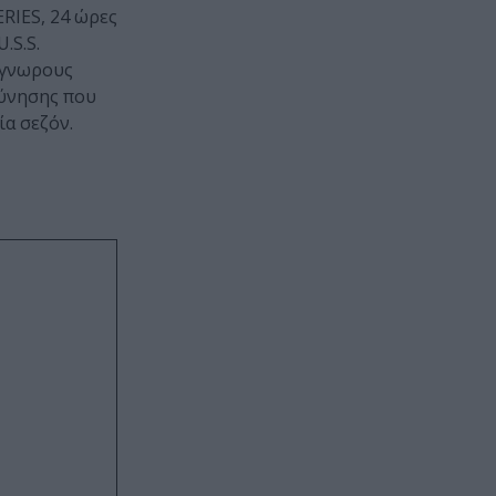
RIES, 24 ώρες
.S.S.
όγνωρους
εύνησης που
ία σεζόν.