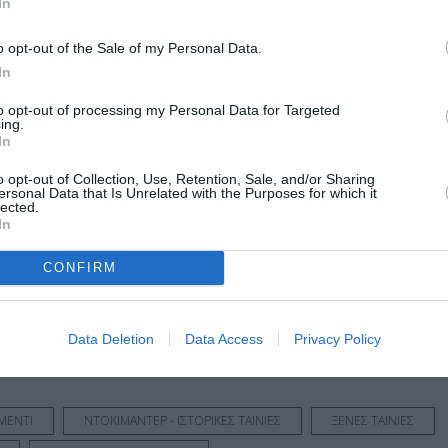
In
ληθούν από το COSMOTE CINEMA 2. Το πρώτο εξετάζει τις α
νώ το δεύτερο ερευνά το φαινόμενο του Ozempic, παρουσιά
o opt-out of the Sale of my Personal Data.
 αντίκτυπό του στην καθημερινότητα των ανθρώπων και σε
In
 τουρισμός και η βιομηχανία τροφίμων.
to opt-out of processing my Personal Data for Targeted
ing.
ιαθέσιμα, αμέσως μετά την προβολή τους, στα κανάλια της 
In
, οι συνδρομητές απολαμβάνουν πρόσβαση σε πάνω από 12
o opt-out of Collection, Use, Retention, Sale, and/or Sharing
είωτη διασκέδαση για όλα τα γούστα.
ersonal Data that Is Unrelated with the Purposes for which it
lected.
In
μάθετε πρώτοι όλες τις ειδήσεις
CONFIRM
ολιτισμό στο
Culturenow.gr
r
Δες
Data Deletion
Data Access
Privacy Policy
ΜΕΝΤΙ
ΝΤΟΚΙΜΑΝΤΕΡ - ΙΣΤΟΡΙΚΕΣ ΤΑΙΝΙΕΣ
ΞΕΝΕΣ ΤΑΙΝΙΕΣ