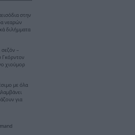
πεισόδια στην
δα νεαρών
κά διλήμματα
 σεζόν –
ου Γκόρντον
νο χιούμορ
έσιμο με όλα
αλαμβάνει
μάζουν για
Demand