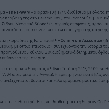
άμα
«The F-Ward»
(Παρασκευή 17/7, διαθέσιμο με όλα τα ε
ην προβολή της στο Paramount+), που ακολουθεί μια ομά
Σίδνεϊ. Μέσα από δύσκολες ιατρικές αποφάσεις, προσωπι
ώπινο κόστος που συνοδεύει το λειτούργημα της ιατρικής.
αντική κωμωδία της Paramount+
«Colin From Accounts»
(3η
μερική, με διπλό επεισόδιο), συνεχίζοντας την ιστορία τ
ου προηγούμενου κύκλου. Συναισθηματικά διλήμματα, άφθο
 επίκεντρο της ιστορίας.
ου αστυνομικού δράματος
«Ellis»
(Τετάρτη 29/7, 22:00, διαθ
, 24 ώρες μετά την Αγγλία). Η έμπειρη ντετέκτιβ Έλις αν
ου ανεξιχνίαστοι θάνατοι και καλά κρυμμένα μυστικά δοκι
λοι της κάθε σειράς θα είναι διαθέσιμοι στη δωρεάν On 