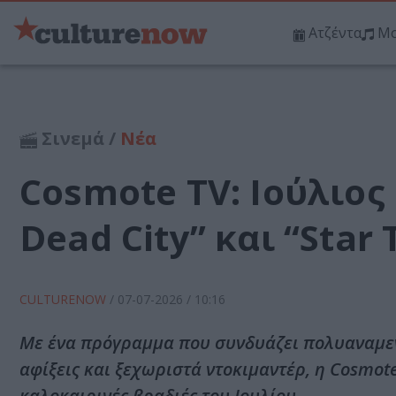
Ατζέντα
Μο
Σινεμά /
Νέα
Cosmote TV: Ιούλιος
Dead City” και “Star
CULTURENOW
/
07-07-2026
/ 10:16
Με ένα πρόγραμμα που συνδυάζει πολυαναμεν
αφίξεις και ξεχωριστά ντοκιμαντέρ, η Cosmote 
καλοκαιρινές βραδιές του Ιουλίου.