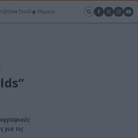
τιβάλ
Παιδί
Θέματα
:
lds”
τογραφικές
 για τις