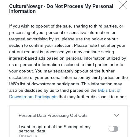
Ταυτότητα Εκδήλωσης
CultureNow.gr -
Do Not Process My Personal
Information
Ημερομηνία:
If you wish to opt-out of the sale, sharing to third parties, or
06/07/2023
08/10/2023
Από:
Εως:
processing of your personal or sensitive information for
targeted advertising by us, please use the below opt-out
Εγκαίνια: Πέμπτη 6 Ιουλίου 2023, στις 20:00
section to confirm your selection. Please note that after your
Ώρες λειτουργίας: Τρίτη, Τετάρτη, Παρασκευή,
opt-out request is processed you may continue seeing
Σάββατο, Κυριακή: 11:00-19:00, Πέμπτη: 11:00-22:00,
interest-based ads based on personal information utilized by
us or personal information disclosed to third parties prior to
Τοποθεσία:
your opt-out. You may separately opt-out of the further
MOMus-Μουσείο Άλεξ Μυλωνά, Πλ. Αγίων Ασωμάτων
disclosure of your personal information by third parties on the
5, Θησείο
IAB’s list of downstream participants. This information may
also be disclosed by us to third parties on the
IAB’s List of
Μουσείο Άλεξ Μυλωνά – Μακεδονικό Μουσείο
Downstream Participants
that may further disclose it to other
Σύγχρονης Τέχνης
third parties.
Personal Data Processing Opt Outs
Πληροφορίες / Κρατήσεις:
I want to opt-out of the Sharing of my
Τηλ: 210 3215717 |
momus.gr
personal data.
Opted In