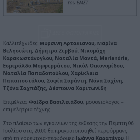
του ΕΜΣΤ
ΔΕΣ 5 ΦΩΤΟΓΡΑΦΙΕΣ
Καλλιτέχνιδες:
Μυρσίνη Αρτακιανού, Μαρίνα
Βελησιώτη, Δήμητρα Ζερβού, Νικομάχη
Καρακωστάνογλου, Ναταλία Μαντά, Mariandrie,
Εσμεράλδα Μομφερράτου, Νικόλ Οικονομίδου,
Ναταλία Παπαδοπούλου, Χαρίκλεια
Παπαποστόλου, Σοφία Σαράντη, Νάνα Σαχίνη,
Τζόνα Σαχπάζης, Δέσποινα Χαριτωνίδη
Επιμέλεια:
Φαίδρα Βασιλειάδου
, μουσειολόγος –
επιμελήτρια τέχνης
Στο πλαίσιο των εγκαινίων της έκθεσης την Πέμπτη 06
Ιουλίου στις 20:00 θα πραγματοποιηθεί περφόρμανς
από τη χορεύτρια-περφόρμερ
Ιωάννα Καρατέγου
. Η