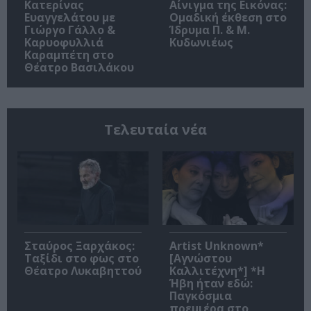
Κατερίνας
Αίνιγμα της Εικόνας:
Ευαγγελάτου με
Ομαδική έκθεση στο
Γιώργο Γάλλο &
Ίδρυμα Π. & Μ.
Καρυοφυλλιά
Κυδωνιέως
Καραμπέτη στο
Θέατρο Βασιλάκου
Τελευταία νέα
Σταύρος Ξαρχάκος:
Artist Unknown*
Ταξίδι στο φως στο
[Αγνώστου
Θέατρο Λυκαβηττού
Καλλιτέχνη*] *Η
Ήβη ήταν εδώ:
Παγκόσμια
πρεμιέρα στο