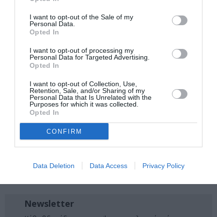
Ακολουθήστε το Culturenow.gr στο
Google News
και
I want to opt-out of the Sale of my
Personal Data.
μάθετε πρώτοι όλες τις ειδήσεις
Opted In
Δείτε όλα τα
τελευταία νέα
για την Τέχνη και τον
I want to opt-out of processing my
Personal Data for Targeted Advertising.
Πολιτισμό στο
Culturenow.gr
Opted In
Νέοι Διαγωνισμοί
❯
I want to opt-out of Collection, Use,
Retention, Sale, and/or Sharing of my
Personal Data that Is Unrelated with the
Purposes for which it was collected.
Tags
Opted In
MOMUS
ΓΛΥΠΤΙΚΗ - ΧΑΡΑΚΤΙΚΗ
CONFIRM
ΕΙΚΑΣΤΙΚΕΣ ΕΚΘΕΣΕΙΣ
ΞΕΝΑΓΗΣΕΙΣ
ΟΜΑΔΙΚΕΣ ΕΚΘΕΣΕΙΣ
Data Deletion
Data Access
Privacy Policy
ΠΕΙΡΑΜΑΤΙΚΟ - MULTI SHOWS - PERFORMANCE
Newsletter