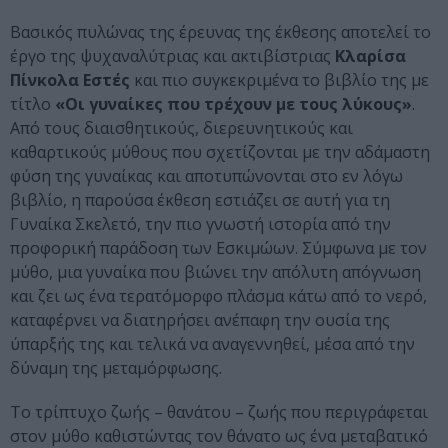
Βασικός πυλώνας της έρευνας της έκθεσης αποτελεί το
έργο της ψυχαναλύτριας και ακτιβίστριας
Κλαρίσα
Πίνκολα Εστές
και πιο συγκεκριμένα το βιβλίο της με
τίτλο
«Οι γυναίκες που τρέχουν με τους λύκους»
.
Από τους διαισθητικούς, διερευνητικούς και
καθαρτικούς μύθους που σχετίζονται με την αδάμαστη
φύση της γυναίκας και αποτυπώνονται στο εν λόγω
βιβλίο, η παρούσα έκθεση εστιάζει σε αυτή για τη
Γυναίκα Σκελετό, την πιο γνωστή ιστορία από την
προφορική παράδοση των Εσκιμώων. Σύμφωνα με τον
μύθο, μια γυναίκα που βιώνει την απόλυτη απόγνωση
και ζει ως ένα τερατόμορφο πλάσμα κάτω από το νερό,
καταφέρνει να διατηρήσει ανέπαφη την ουσία της
ύπαρξής της και τελικά να αναγεννηθεί, μέσα από την
δύναμη της μεταμόρφωσης.
Το τρίπτυχο ζωής – θανάτου – ζωής που περιγράφεται
στον μύθο καθιστώντας τον θάνατο ως ένα μεταβατικό