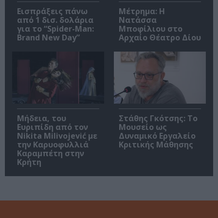
Εισπράξεις πάνω
Μέτρημα: Η
από 1 δισ. δολάρια
Νατάσσα
για το “Spider-Man:
Μποφίλιου στο
Brand New Day”
Αρχαίο Θέατρο Δίου
Μήδεια, του
Στάθης Γκότσης: Το
Ευριπίδη από τον
Μουσείο ως
Nikita Milivojević με
Δυναμικό Εργαλείο
την Καρυοφυλλιά
Κριτικής Μάθησης
Καραμπέτη στην
Κρήτη