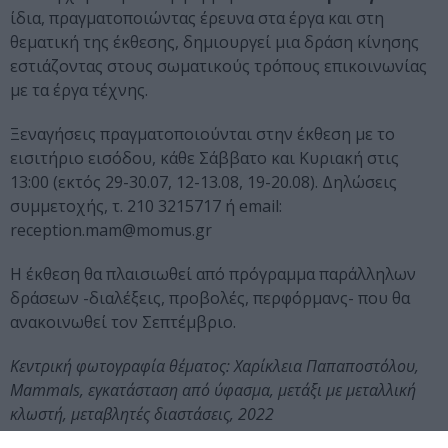
ίδια, πραγματοποιώντας έρευνα στα έργα και στη
θεματική της έκθεσης, δημιουργεί μια δράση κίνησης
εστιάζοντας στους σωματικούς τρόπους επικοινωνίας
με τα έργα τέχνης.
Ξεναγήσεις πραγματοποιούνται στην έκθεση με το
εισιτήριο εισόδου, κάθε Σάββατο και Κυριακή στις
13:00 (εκτός 29-30.07, 12-13.08, 19-20.08). Δηλώσεις
συμμετοχής, τ. 210 3215717 ή email:
reception.mam@momus.gr
Η έκθεση θα πλαισιωθεί από πρόγραμμα παράλληλων
δράσεων -διαλέξεις, προβολές, περφόρμανς- που θα
ανακοινωθεί τον Σεπτέμβριο.
Κεντρική φωτογραφία θέματος: Χαρίκλεια Παπαποστόλου,
Mammals, εγκατάσταση από ύφασμα, μετάξι με μεταλλική
κλωστή, μεταβλητές διαστάσεις, 2022