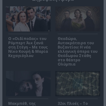
O «Οιδίποδας» του
Θεοδώρα,
Ρόμπερτ Άικ ξανά
Αυτοκράτειρα του
στη Στέγη – Με τους
Βυζαντίου: Η νέα
Νίκο Κουρή & Μαρία
ελληνική όπερα του
Κεχαγιόγλου
Θεόδωρου Στάθη
στο θέατρο
Ολύμπια
Μακμπέθ, της
32οι Πλοές – Το