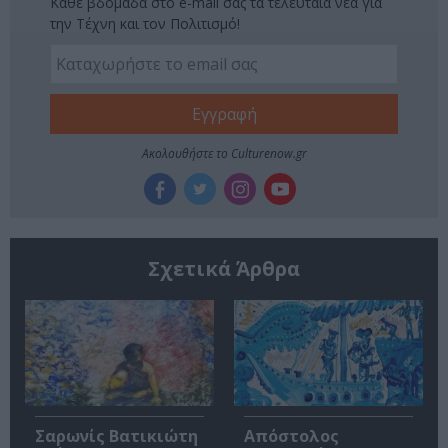
Κάθε βδομάδα στο e-mail σας τα τελευταία νέα για
την Τέχνη και τον Πολιτισμό!
Ακολουθήστε το Culturenow.gr
Σχετικά Άρθρα
Σαρωνίς Βατικιώτη
Απόστολος