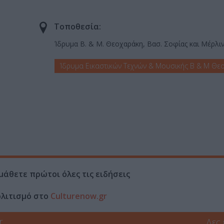
Τοποθεσία:
Ίδρυμα Β. & Μ. Θεοχαράκη, Βασ. Σοφίας και Μέρλι
Ίδρυμα Εικαστικών Τεχνών & Μουσικής Β & Μ Θε
μάθετε πρώτοι όλες τις ειδήσεις
ολιτισμό στο
Culturenow.gr
r
Δες