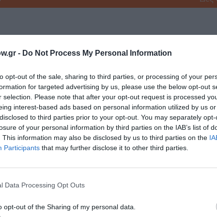
GO - FLAMENCO - LATIN
w.gr -
Do Not Process My Personal Information
ΣΥΝΑΥΛΙΕΣ 2018
to opt-out of the sale, sharing to third parties, or processing of your per
formation for targeted advertising by us, please use the below opt-out s
r selection. Please note that after your opt-out request is processed y
νη και τον Πολιτισμό!
eing interest-based ads based on personal information utilized by us or
disclosed to third parties prior to your opt-out. You may separately opt-
losure of your personal information by third parties on the IAB’s list of
. This information may also be disclosed by us to third parties on the
IA
λουθήστε το Culturenow.gr
Participants
that may further disclose it to other third parties.
l Data Processing Opt Outs
χετικά Άρθρα
o opt-out of the Sharing of my personal data.