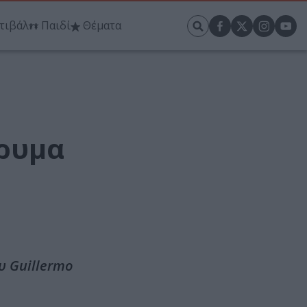
τιβάλ
Παιδί
Θέματα
δρυμα
υ Guillermo