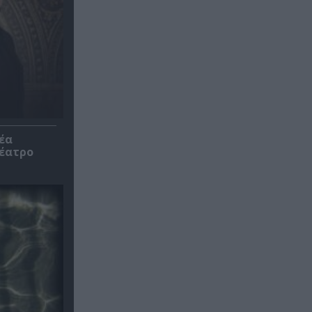
έα
θέατρο