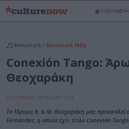
Ατζέντα
Μο
Μουσική /
Μουσικά Νέα
Conexión Tango: Άρ
Θεοχαράκη
CULTURENOW
/
29-05-2018
/ 11:22
Το Ίδρυμα Β. & Μ. Θεοχαράκη μας προσκαλεί σ
Fernández, η οποία έχει τίτλο Conexión Tango