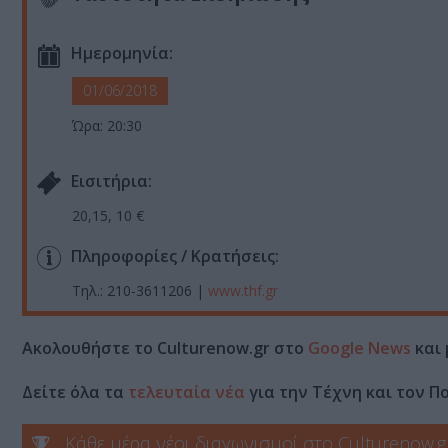
Ημερομηνία:
01/06/2018
Ώρα: 20:30
Eισιτήρια:
20,15, 10 €
Πληροφορίες / Κρατήσεις:
Τηλ.: 210-3611206 |
www.thf.gr
Ακολουθήστε το Culturenow.gr στο
Google News
και 
Δείτε όλα τα
τελευταία νέα
για την Τέχνη και τον Π
Κάθε μέρα νέοι διαγωνισμοί στο Culturenow.g