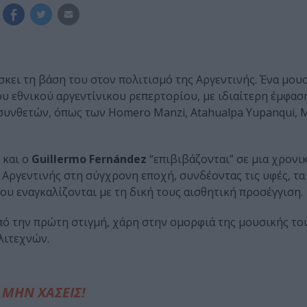
κει τη βάση του στον πολιτισμό της Αργεντινής. Ένα μουσ
υ εθνικού αργεντίνικου ρεπερτορίου, με ιδιαίτερη έμφασ
συνθετών, όπως των Homero Manzi, Atahualpa Yupanqui, 
και ο
Guillermo Fernández
“επιβιβάζονται” σε μια χρονι
 Αργεντινής στη σύγχρονη εποχή, συνδέοντας τις υφές, τα
υ εναγκαλίζονται με τη δική τους αισθητική προσέγγιση.
πό την πρώτη στιγμή, χάρη στην ομορφιά της μουσικής του
λιτεχνών.
ΜΗΝ ΧΑΣΕΙΣ!