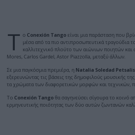
Τ
ο
Conexión Tango
είναι μια παράσταση που βρίσ
μέσα από τα πιο αντιπροσωπευτικά τραγούδια το
καλλιτεχνικό πλούτο των αιώνιων ποιητών και 
Mores, Carlos Gardel, Astor Piazzolla, μεταξύ άλλων.
Σε μια παγκόσμια πρεμιέρα, η
Natalia Soledad Petsalis
εξερευνώντας τις βάσεις της δημοφιλούς μουσικής της
τα χρώματα των διαφορετικών μορφών και τεχνικών, πο
Το
Conexión Tango
θα σαγηνεύσει σίγουρα το κοινό α
ερμηνευτικής ποιότητας των δύο αυτών ζωντανών καλ