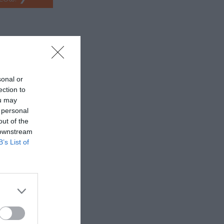
sonal or
ection to
ou may
 personal
out of the
 downstream
B’s List of