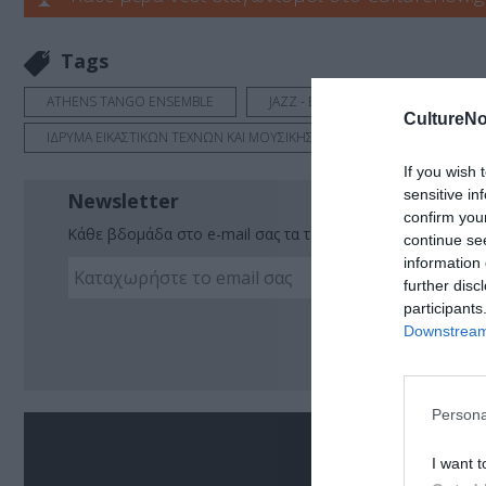
Tags
ATHENS TANGO ENSEMBLE
JAZZ - BLUES - ETHNIC
TAN
CultureNo
ΙΔΡΥΜΑ ΕΙΚΑΣΤΙΚΩΝ ΤΕΧΝΩΝ ΚΑΙ ΜΟΥΣΙΚΗΣ Β. & M. ΘΕΟΧΑΡΑΚΗ
If you wish 
sensitive in
Newsletter
confirm you
Κάθε βδομάδα στο e-mail σας τα τελευταία νέα για την Τέχ
continue se
information 
further disc
participants
Ακο
Downstream 
Persona
Σ
I want t