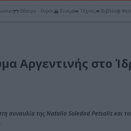
υσική
Θέατρο - Χορός
Σινεμά
Τέχνες
Βιβλίο
Φεσ
ωμα Αργεντινής στο Ί
τη συναυλία της Natalia Soledad Petsalis και το
.