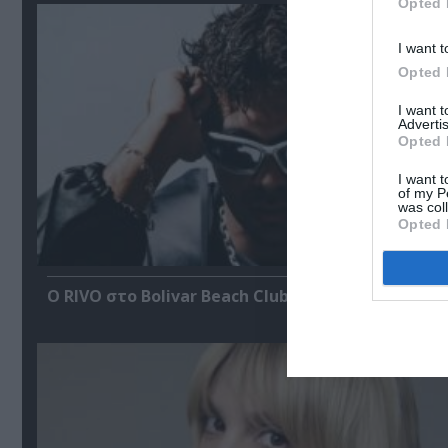
Opted 
I want t
Opted 
I want 
Advertis
Opted 
I want t
of my P
was col
Opted 
Ο RIVO στο Bolivar Beach Club