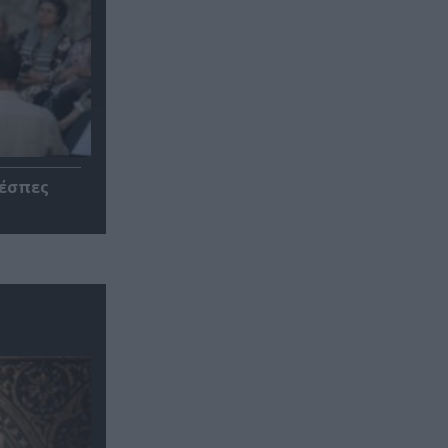
ρέσπες