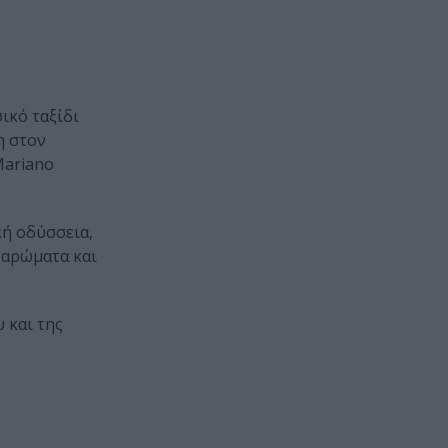
ικό ταξίδι
η στον
Mariano
κή οδύσσεια,
 αρώματα και
 και της