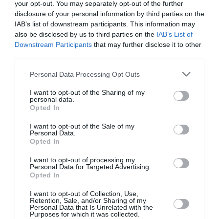
Οι υποψήφιοι θα πρέπει να έχουν στο ενεργητικό τους
your opt-out. You may separately opt-out of the further
τουλάχιστον μία ταινία μικρού μήκους που να έχει
disclosure of your personal information by third parties on the
παιχτεί σε αναγνωρισμένα φεστιβάλ της Ελλάδας και
IAB’s list of downstream participants. This information may
also be disclosed by us to third parties on the
IAB’s List of
του εξωτερικού.
Downstream Participants
that may further disclose it to other
third parties.
Γλώσσα εργασίας είναι η αγγλική
Personal Data Processing Opt Outs
Προθεσμία Υποβολής των Αιτήσεων & Δικαιολογητικά:
I want to opt-out of the Sharing of my
personal data.
Οι αιτήσεις θα πρέπει να υποβάλλονται ηλεκτρονικά
Opted In
στο info@mfi.gr μέχρι και την
5η Σεπτεμβρίου 2015
.
Θα πρέπει να συνοδεύονται από πλήρες βιογραφικό
I want to opt-out of the Sale of my
Personal Data.
σημείωμα και σημείωμα του δημιουργού. Η ιδέα θα
Opted In
πρέπει να αναπτύσσεται σε μια σύντομη περίληψη (1-2
σελίδες).
I want to opt-out of processing my
Personal Data for Targeted Advertising.
Opted In
Όλα τα κείμενα θα πρέπει να υποβληθούν στα αγγλικά
I want to opt-out of Collection, Use,
Retention, Sale, and/or Sharing of my
Ταυτότητα
Personal Data that Is Unrelated with the
Purposes for which it was collected.