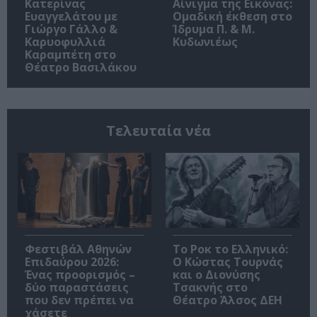
Κατερίνας
Αίνιγμα της Εικόνας:
Ευαγγελάτου με
Ομαδική έκθεση στο
Γιώργο Γάλλο &
Ίδρυμα Π. & Μ.
Καρυοφυλλιά
Κυδωνιέως
Καραμπέτη στο
Θέατρο Βασιλάκου
Τελευταία νέα
Φεστιβάλ Αθηνών
Το Ροκ το Ελληνικό:
Επιδαύρου 2026:
Ο Κώστας Τουρνάς
Ένας προορισμός –
και ο Διονύσης
δύο παραστάσεις
Τσακνής στο
που δεν πρέπει να
Θέατρο Άλσος ΔΕΗ
χάσετε