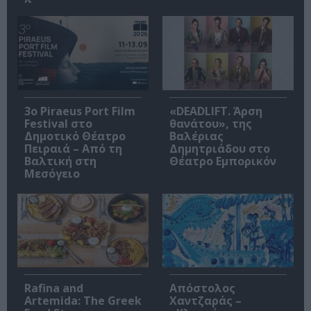
3o Piraeus Port Film
«DEADLIFT. Άρση
Festival στο
θανάτου», της
Δημοτικό Θέατρο
Βαλέριας
Πειραιά – Από τη
Δημητριάδου στο
Βαλτική στη
Θέατρο Εμπορικόν
Μεσόγειο
Rafina and
Απόστολος
Artemida: The Greek
Χαντζαράς –