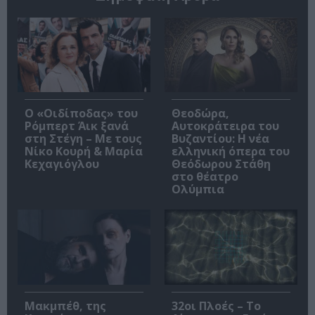
O «Οιδίποδας» του
Θεοδώρα,
Ρόμπερτ Άικ ξανά
Αυτοκράτειρα του
στη Στέγη – Με τους
Βυζαντίου: Η νέα
Νίκο Κουρή & Μαρία
ελληνική όπερα του
Κεχαγιόγλου
Θεόδωρου Στάθη
στο θέατρο
Ολύμπια
Μακμπέθ, της
32οι Πλοές – Το