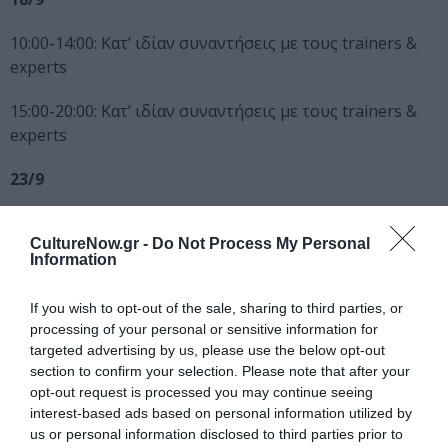
10:00-14:00: Κατ’ ιδίαν συναντήσεις με τους trainers &
experts
15:00-20:00: Κατ’ ιδίαν συναντήσεις με τους trainers &
experts
23/9
Παρουσίαση των projects σε μια ομάδα Ευρωπαίων
CultureNow.gr -
Do Not Process My Personal
παραγωγών.
Information
Όροι & Προϋποθέσεις συμμετοχής:
If you wish to opt-out of the sale, sharing to third parties, or
processing of your personal or sensitive information for
Η πρόσκληση απευθύνεται σε επαγγελματίες
targeted advertising by us, please use the below opt-out
κινηματογραφιστές που έχουν κάποια υπό ανάπτυξη
section to confirm your selection. Please note that after your
ιδέα/ κινηματογραφικό σχέδιο για μεγάλου μήκους
opt-out request is processed you may continue seeing
ταινία και βρίσκονται στα αρχικά στάδια επεξεργασίας.
interest-based ads based on personal information utilized by
us or personal information disclosed to third parties prior to