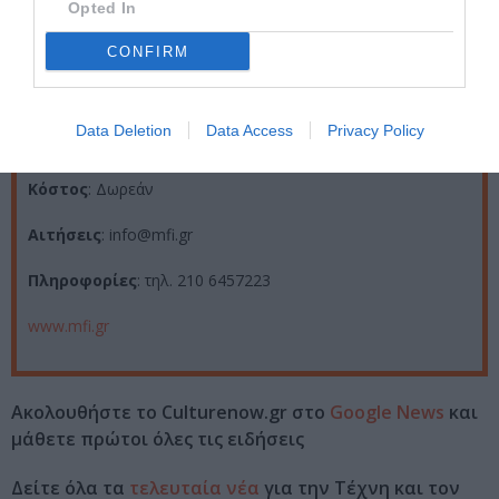
Opted In
Τοποθεσία
: Μεσογειακό Ινστιτούτο Κινηματογράφου,
Βαρβάκη 38, Αθήνα
CONFIRM
Ημερομηνία
: 17-18 & 23 Σεπτεμβρίου 2015
Data Deletion
Data Access
Privacy Policy
Αιτήσεις: Έως 5 Σεπτεμβρίου 2015
Κόστος
: Δωρεάν
Αιτήσεις
: info@mfi.gr
Πληροφορίες
: τηλ. 210 6457223
www.mfi.gr
Ακολουθήστε το Culturenow.gr στο
Google News
και
μάθετε πρώτοι όλες τις ειδήσεις
Δείτε όλα τα
τελευταία νέα
για την Τέχνη και τον