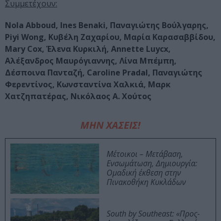
Συμμετέχουν:
Nola Abboud, Ines Benaki, Παναγιώτης Βούλγαρης,
Piyi Wong, Κυβέλη Ζαχαρίου, Μαρία Καρασαββίδου,
Mary Cox, Έλενα Κυρκιλή, Annette Luycx,
Αλέξανδρος Μαυρόγιαννης, Λίνα Μπέμπη,
Δέσποινα Πανταζή, Caroline Pradal, Παναγιώτης
Φερεντίνος, Κωνσταντίνα Χαλκιά, Μαρκ
Χατζηπατέρας, Νικόλαος Α. Χούτος
ΜΗΝ ΧΑΣΕΙΣ!
Μέτοικοι – Μετάβαση,
Ενσωμάτωση, Δημιουργία:
Ομαδική έκθεση στην
Πινακοθήκη Κυκλάδων
South by Southeast: «Προς-