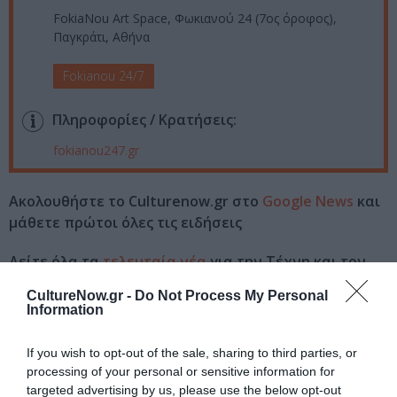
FokiaNou Art Space, Φωκιανού 24 (7ος όροφος),
Παγκράτι, Αθήνα
Fokianou 24/7
Πληροφορίες / Κρατήσεις:
fokianou247.gr
Ακολουθήστε το Culturenow.gr στο
Google News
και
μάθετε πρώτοι όλες τις ειδήσεις
Δείτε όλα τα
τελευταία νέα
για την Τέχνη και τον
Πολιτισμό στο
Culturenow.gr
CultureNow.gr -
Do Not Process My Personal
Information
Νέοι Διαγωνισμοί
❯
If you wish to opt-out of the sale, sharing to third parties, or
Tags
processing of your personal or sensitive information for
targeted advertising by us, please use the below opt-out