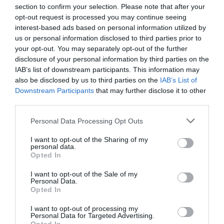
ΓΚΑΛΕΡΙ ΤΕΧΝΗΣ - ΑΙΘΟΥΣΕΣ ΤΕΧΝΗΣ
section to confirm your selection. Please note that after your
opt-out request is processed you may continue seeing
ΔΩΡΕΑΝ ΕΚΔΗΛΩΣΕΙΣ
ΕΙΚΑΣΤΙΚΕΣ ΕΚΘΕΣΕΙΣ
interest-based ads based on personal information utilized by
ΖΩΓΡΑΦΙΚΗ
ΖΩΓΡΑΦΟΣ
ΟΜΑΔΙΚΕΣ ΕΚΘΕΣΕΙΣ
us or personal information disclosed to third parties prior to
your opt-out. You may separately opt-out of the further
ΦΩΤΟΓΡΑΦΙΑ
disclosure of your personal information by third parties on the
IAB’s list of downstream participants. This information may
also be disclosed by us to third parties on the
IAB’s List of
Newsletter
Downstream Participants
that may further disclose it to other
Κάθε βδομάδα στο e-mail σας τα τελευταία νέα για
third parties.
την Τέχνη και τον Πολιτισμό!
Personal Data Processing Opt Outs
I want to opt-out of the Sharing of my
personal data.
Opted In
I want to opt-out of the Sale of my
Ακολουθήστε το Culturenow.gr
Personal Data.
Opted In
I want to opt-out of processing my
Personal Data for Targeted Advertising.