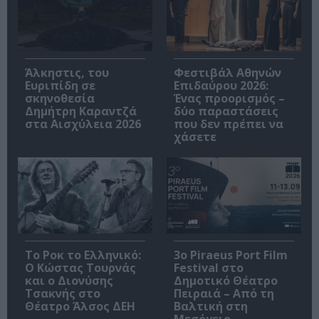
Άλκηστις, του
Φεστιβάλ Αθηνών
Ευριπίδη σε
Επιδαύρου 2026:
σκηνοθεσία
Ένας προορισμός –
Δημήτρη Καραντζά
δύο παραστάσεις
στα Αισχύλεια 2026
που δεν πρέπει να
χάσετε
Το Ροκ το Ελληνικό:
3o Piraeus Port Film
Ο Κώστας Τουρνάς
Festival στο
και ο Διονύσης
Δημοτικό Θέατρο
Τσακνής στο
Πειραιά – Από τη
Θέατρο Άλσος ΔΕΗ
Βαλτική στη
Μεσόγειο