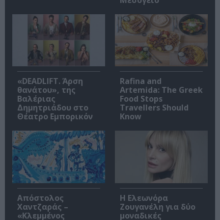
«DEADLIFT. Άρση
Rafina and
θανάτου», της
Artemida: The Greek
Βαλέριας
Food Stops
Δημητριάδου στο
Travellers Should
Θέατρο Εμπορικόν
Know
Απόστολος
Η Ελεωνόρα
Χαντζαράς –
Ζουγανέλη για δύο
«Κλεμμένος
μοναδικές