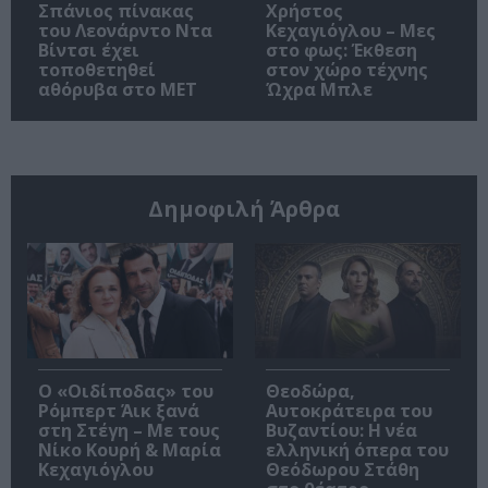
Σπάνιος πίνακας
Χρήστος
του Λεονάρντο Ντα
Κεχαγιόγλου – Μες
Βίντσι έχει
στο φως: Έκθεση
τοποθετηθεί
στον χώρο τέχνης
αθόρυβα στο MET
Ώχρα Μπλε
Δημοφιλή Άρθρα
O «Οιδίποδας» του
Θεοδώρα,
Ρόμπερτ Άικ ξανά
Αυτοκράτειρα του
στη Στέγη – Με τους
Βυζαντίου: Η νέα
Νίκο Κουρή & Μαρία
ελληνική όπερα του
Κεχαγιόγλου
Θεόδωρου Στάθη