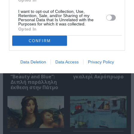
Opted In
Σχετικά Άρθρα
I want to opt-out of Collection, Use,
Retention, Sale, and/or Sharing of my
Personal Data that Is Unrelated with the
Purposes for which it was collected.
Opted In
CONFIRM
Απόστολος
Αλέξανδρος
Χαντζαράς –
Μαγκανιώτης –
Data Deletion
Data Access
Privacy Policy
«Κλεμμένος
State of Change:
Πειρατής» &
Έκθεση στην
“Beauty and Blue”:
γκαλερί Ακρόπρωρο
Διπλή παράλληλη
έκθεση στην Πάτμο