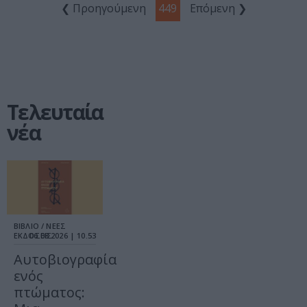
❮ Προηγούμενη
449
Επόμενη ❯
Τελευταία
νέα
ΒΙΒΛΙΟ / ΝΕΕΣ
ΕΚΔΟΣΕΙΣ
06.08.2026 | 10.53
Αυτοβιογραφία
ενός
πτώματος: