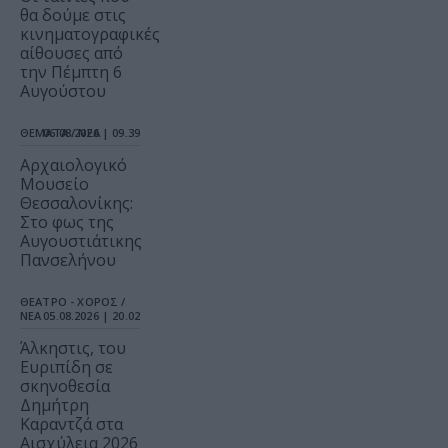
θα δούμε στις
κινηματογραφικές
αίθουσες από
την Πέμπτη 6
Αυγούστου
ΘΕΜΑΤΑ / ΝΕΑ
06.08.2026 | 09.39
Αρχαιολογικό
Μουσείο
Θεσσαλονίκης:
Στο φως της
Αυγουστιάτικης
Πανσελήνου
ΘΕΑΤΡΟ - ΧΟΡΟΣ /
ΝΕΑ
05.08.2026 | 20.02
Άλκηστις, του
Ευριπίδη σε
σκηνοθεσία
Δημήτρη
Καραντζά στα
Αισχύλεια 2026