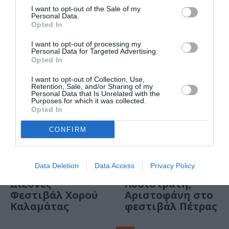
4ο Διεθνές
I want to opt-out of the Sale of my
Μουσικό
Personal Data.
Opted In
Φεστιβάλ
Αίγινας
I want to opt-out of processing my
Personal Data for Targeted Advertising.
Opted In
I want to opt-out of Collection, Use,
Retention, Sale, and/or Sharing of my
Personal Data that Is Unrelated with the
Purposes for which it was collected.
Opted In
CONFIRM
Data Deletion
Data Access
Privacy Policy
ΦΕΣΤΙΒΑΛ / ΝΕΑ
ΦΕΣΤΙΒΑΛ / ΝΕΑ
Διεθνές
Λυσιστράτη,
Φεστιβάλ Χορού
Αριστοφάνη στο
Καλαμάτας
φεστιβάλ Πέτρας