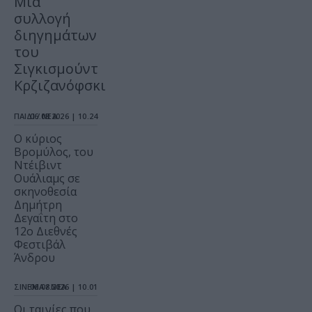
Μια
συλλογή
διηγημάτων
του
Σιγκισμούντ
Κρζιζανόφσκι
ΠΑΙΔΙ / ΝΕΑ
06.08.2026 | 10.24
O κύριος
Βρομύλος, του
Ντέιβιντ
Ουάλιαμς σε
σκηνοθεσία
Δημήτρη
Δεγαΐτη στο
12ο Διεθνές
Φεστιβάλ
Άνδρου
ΣΙΝΕΜΑ / ΝΕΑ
06.08.2026 | 10.01
Οι ταινίες που