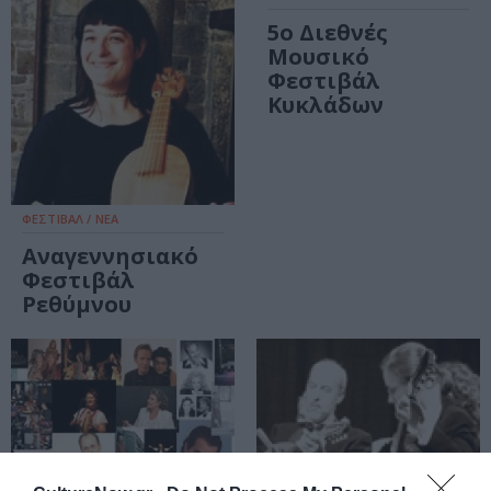
5ο Διεθνές
Μουσικό
Φεστιβάλ
Κυκλάδων
ΦΕΣΤΙΒΑΛ / ΝΕΑ
Αναγεννησιακό
Φεστιβάλ
Ρεθύμνου