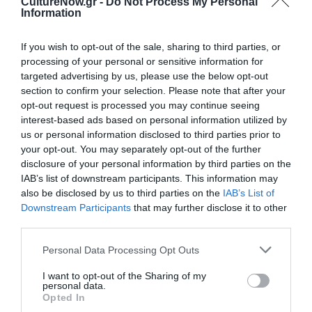
CultureNow.gr -
Do Not Process My Personal
Information
If you wish to opt-out of the sale, sharing to third parties, or
ΦΕΣΤΙΒΑΛ / ΝΕΑ
ΦΕΣΤΙΒΑΛ / ΝΕΑ
processing of your personal or sensitive information for
3o Φεστιβάλ
Ιόνιο Φεστιβάλ
targeted advertising by us, please use the below opt-out
Θέατρου
Κλασικής
section to confirm your selection. Please note that after your
Κολωνού
Μουσικής
opt-out request is processed you may continue seeing
interest-based ads based on personal information utilized by
Παύλος Καρρέρ
us or personal information disclosed to third parties prior to
your opt-out. You may separately opt-out of the further
ΦΕΣΤΙΒΑΛ / ΝΕΑ
disclosure of your personal information by third parties on the
Διεθνές
IAB’s list of downstream participants. This information may
Φεστιβάλ
also be disclosed by us to third parties on the
IAB’s List of
Κρουστών –
Downstream Participants
that may further disclose it to other
Κρουστοπανήγυρις
third parties.
2009
Personal Data Processing Opt Outs
I want to opt-out of the Sharing of my
personal data.
ΦΕΣΤΙΒΑΛ / ΝΕΑ
Opted In