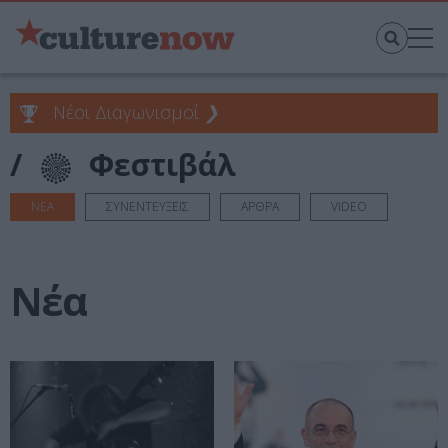
Νέοι Διαγωνισμοί
❯
/
Φεστιβάλ
ΝΕΑ
ΣΥΝΕΝΤΕΥΞΕΙΣ
ΑΡΘΡΑ
VIDEO
Νέα