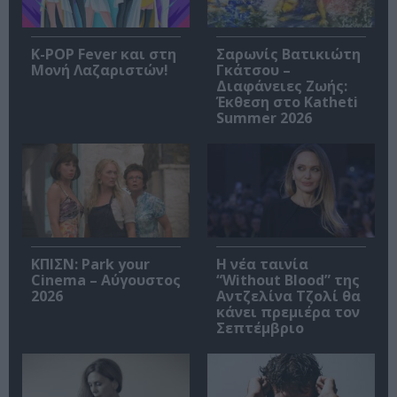
K-POP Fever και στη
Σαρωνίς Βατικιώτη
Μονή Λαζαριστών!
Γκάτσου –
Διαφάνειες Ζωής:
Έκθεση στο Katheti
Summer 2026
ΚΠΙΣΝ: Park your
Η νέα ταινία
Cinema – Αύγουστος
“Without Blood” της
2026
Αντζελίνα Τζολί θα
κάνει πρεμιέρα τον
Σεπτέμβριο