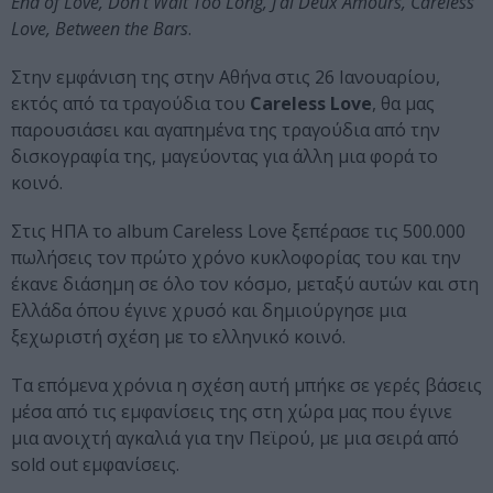
End of Love, Don’t Wait Too Long, J’ai Deux Amours, Careless
Love, Between the Bars
.
Στην εμφάνιση της στην Αθήνα στις 26 Ιανουαρίου,
εκτός από τα τραγούδια του
Careless Love
, θα μας
παρουσιάσει και αγαπημένα της τραγούδια από την
δισκογραφία της, μαγεύοντας για άλλη μια φορά το
κοινό.
Στις ΗΠΑ το album Careless Love ξεπέρασε τις 500.000
πωλήσεις τον πρώτο χρόνο κυκλοφορίας του και την
έκανε διάσημη σε όλο τον κόσμο, μεταξύ αυτών και στη
Ελλάδα όπου έγινε χρυσό και δημιούργησε μια
ξεχωριστή σχέση με το ελληνικό κοινό.
Τα επόμενα χρόνια η σχέση αυτή μπήκε σε γερές βάσεις
μέσα από τις εμφανίσεις της στη χώρα μας που έγινε
μια ανοιχτή αγκαλιά για την Πεϊρού, με μια σειρά από
sold out εμφανίσεις.