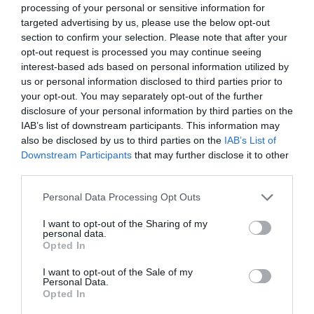
processing of your personal or sensitive information for
30 ως 70 ευρώ
targeted advertising by us, please use the below opt-out
section to confirm your selection. Please note that after your
Πληροφορίες / Κρατήσεις:
opt-out request is processed you may continue seeing
interest-based ads based on personal information utilized by
athenscollege.edu.gr
us or personal information disclosed to third parties prior to
your opt-out. You may separately opt-out of the further
Ακολουθήστε το Culturenow.gr στο
Google News
και
disclosure of your personal information by third parties on the
μάθετε πρώτοι όλες τις ειδήσεις
IAB’s list of downstream participants. This information may
also be disclosed by us to third parties on the
IAB’s List of
Δείτε όλα τα
τελευταία νέα
για την Τέχνη και τον
Downstream Participants
that may further disclose it to other
third parties.
Πολιτισμό στο
Culturenow.gr
Personal Data Processing Opt Outs
Νέοι Διαγωνισμοί
❯
I want to opt-out of the Sharing of my
personal data.
Tags
Opted In
JAZZ - BLUES - ETHNIC
ΣΥΝΑΥΛΙΕΣ 2023
I want to opt-out of the Sale of my
Personal Data.
Opted In
Newsletter