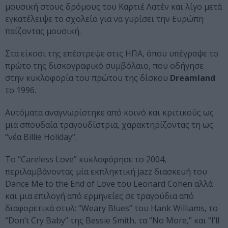
μουσική στους δρόμους του Καρτιέ Λατέν και λίγο μετά
εγκατέλειψε το σχολείο για να γυρίσει την Ευρώπη
παίζοντας μουσική.
Στα είκοσι της επέστρεψε στις ΗΠΑ, όπου υπέγραψε το
πρώτο της δισκογραφικό συμβόλαιο, που οδήγησε
στην κυκλοφορία του πρώτου της δίσκου
Dreamland
το 1996.
Αυτόματα αναγνωρίστηκε από κοινό και κριτικούς ως
μια σπουδαία τραγουδίστρια, χαρακτηρίζοντας τη ως
“νέα Billie Holiday”.
To “Careless Love” κυκλοφόρησε το 2004,
περιλαμβάνοντας μία εκπληκτική jazz διασκευή του
Dance Me to the End of Love του Leonard Cohen αλλά
και μια επιλογή από ερμηνείες σε τραγούδια από
διαφορετικά στυλ: “Weary Blues” του Hank Williams, το
“Don’t Cry Baby” της Bessie Smith, τα “No More,” και “I’ll