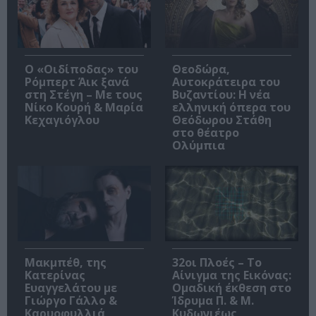
O «Οιδίποδας» του
Θεοδώρα,
Ρόμπερτ Άικ ξανά
Αυτοκράτειρα του
στη Στέγη – Με τους
Βυζαντίου: Η νέα
Νίκο Κουρή & Μαρία
ελληνική όπερα του
Κεχαγιόγλου
Θεόδωρου Στάθη
στο θέατρο
Ολύμπια
Μακμπέθ, της
32οι Πλοές – Το
Κατερίνας
Αίνιγμα της Εικόνας:
Ευαγγελάτου με
Ομαδική έκθεση στο
Γιώργο Γάλλο &
Ίδρυμα Π. & Μ.
Καρυοφυλλιά
Κυδωνιέως