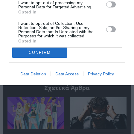
I want to opt-out of processing my
Personal Data for Targeted Advertising.
Κάθε βδομάδα στο e-mail σας τα τελευταία νέα για
Opted In
την Τέχνη και τον Πολιτισμό!
I want to opt-out of Collection, Use,
Retention, Sale, and/or Sharing of my
Personal Data that Is Unrelated with the
Purposes for which it was collected.
Opted In
CONFIRM
Ακολουθήστε το Culturenow.gr
Data Deletion
Data Access
Privacy Policy
Σχετικά Άρθρα