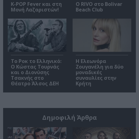
K-POP Fever και στη
Ο RIVO στο Bolivar
Μονή Λαζαριστών!
Beach Club
Το Ροκ το Ελληνικό:
Η Ελεωνόρα
Ο Κώστας Τουρνάς
Ζουγανέλη για δύο
και ο Διονύσης
μοναδικές
Τσακνής στο
συναυλίες στην
Θέατρο Άλσος ΔΕΗ
Κρήτη
Δημοφιλή Άρθρα