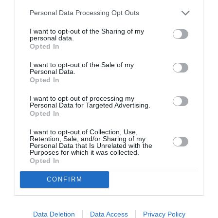
Personal Data Processing Opt Outs
Νέοι Διαγωνισμοί
❯
I want to opt-out of the Sharing of my
personal data.
Tags
Opted In
ΓΙΑΝΝΗΣ ΜΠΟΛΗΣ
I want to opt-out of the Sale of my
Personal Data.
Opted In
Newsletter
I want to opt-out of processing my
Κάθε βδομάδα στο e-mail σας τα τελευταία νέα για
Personal Data for Targeted Advertising.
Opted In
την Τέχνη και τον Πολιτισμό!
I want to opt-out of Collection, Use,
Retention, Sale, and/or Sharing of my
Personal Data that Is Unrelated with the
Purposes for which it was collected.
Opted In
Ακολουθήστε το Culturenow.gr
CONFIRM
Data Deletion
Data Access
Privacy Policy