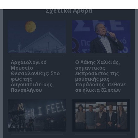
Σχετικά Άρθρα
Αρχαιολογικό
Ο Λάκης Χαλκιάς,
Μουσείο
σημαντικός
Θεσσαλονίκης: Στο
εκπρόσωπος της
φως της
μουσικής μας
Αυγουστιάτικης
παράδοσης, πέθανε
Πανσελήνου
σε ηλικία 82 ετών