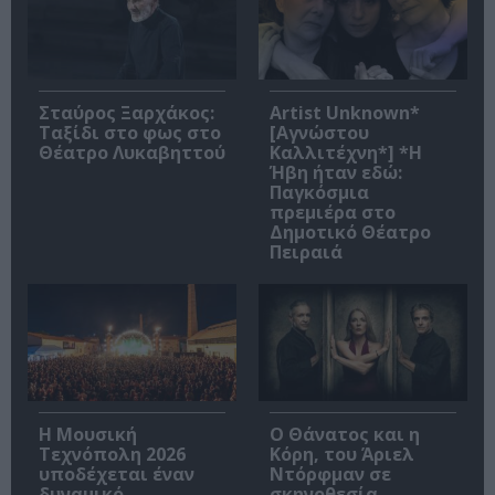
Σταύρος Ξαρχάκος:
Artist Unknown*
Ταξίδι στο φως στο
[Αγνώστου
Θέατρο Λυκαβηττού
Καλλιτέχνη*] *Η
Ήβη ήταν εδώ:
Παγκόσμια
πρεμιέρα στο
Δημοτικό Θέατρο
Πειραιά
Η Μουσική
Ο Θάνατος και η
Τεχνόπολη 2026
Κόρη, του Άριελ
υποδέχεται έναν
Ντόρφμαν σε
δυναμικό
σκηνοθεσία