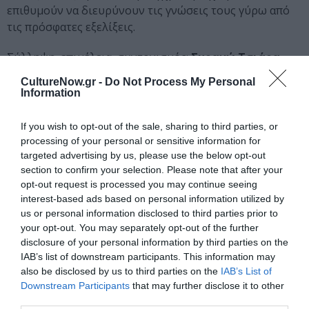
επιθυμούν να διευρύνουν τις γνώσεις τους γύρω από
τις πρόσφατες εξελίξεις.
Σύλληψη, επιμέλεια, συντονισμός:
Συραγώ Τσιάρα
Επιλογή καλλιτεχνών, σύνταξη και μετάφραση
CultureNow.gr -
Do Not Process My Personal
κειμένων:
Δόμνα Γούναρη, Αρετή Λεοπούλου,
Information
Θοδωρής Μάρκογλου, Γιάννης Μπόλης, Άννα
Μυκονιάτη, Ειρήνη Παπακωνσταντίνου, Μαρία
If you wish to opt-out of the sale, sharing to third parties, or
Τσαντσάνογλου, Συραγώ Τσιάρα
processing of your personal or sensitive information for
Επιμέλεια, μετάφραση κειμένων:
Κλεονίκη
targeted advertising by us, please use the below opt-out
section to confirm your selection. Please note that after your
Χριστοφορίδου
Σχεδιασμός:
NEW MEDIA
Διαχείριση
opt-out request is processed you may continue seeing
υλικού:
Βάγια Κόμνου, Αρετή Λεοπούλου, Θοδωρής
interest-based ads based on personal information utilized by
Μάρκογλου, Χαρά Τσουβαλά
us or personal information disclosed to third parties prior to
your opt-out. You may separately opt-out of the further
Ακολουθήστε το Culturenow.gr στο
Google News
και
disclosure of your personal information by third parties on the
μάθετε πρώτοι όλες τις ειδήσεις
IAB’s list of downstream participants. This information may
also be disclosed by us to third parties on the
IAB’s List of
Δείτε όλα τα
τελευταία νέα
για την Τέχνη και τον
Downstream Participants
that may further disclose it to other
Πολιτισμό στο
Culturenow.gr
third parties.