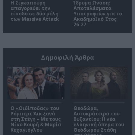
Η Σιγκαπούρη
Ίδρυμα Ωνάση:
απαγορεύει την
Αποτελέσματα
είσοδο σε δύο μέλη
Υποτροφιών για το
των Massive Attack
Ακαδημαϊκό Έτος
26-27
Δημοφιλή Άρθρα
O «Οιδίποδας» του
Θεοδώρα,
Ρόμπερτ Άικ ξανά
Αυτοκράτειρα του
στη Στέγη – Με τους
Βυζαντίου: Η νέα
Νίκο Κουρή & Μαρία
ελληνική όπερα του
Κεχαγιόγλου
Θεόδωρου Στάθη