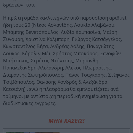
δράσεών του.
Η πρώτη ομάδα καλλιτεχνών υπό παρουσίαση αριθμεί
ήδη τους 20 (Νίκος Ασλανίδης, Λουκία Αλαβάνου,
Μπάμπης Βενετόπουλος, Λυδία Δαμπασίνα, Μαίρη
Ζυγούρη, Χριστίνα Κάλμπαρη, Γιώργος Κατσάγγελος,
Κωνσταντίνος Βήτα, Ανδρέας Λόλης, Παναγιώτης
Λουκάς, Κάρολιν Μέι, Χρήστος Μποκόρος, Ξενοφών
Μπήτσικας, Στράτος Ντόντσης, Μαριάνθη
Παπαλεξανδρή-Αλεξανδρη, Αλέκος Πλωμαρίτης,
Διαμαντής Σωτηρόπουλος, Πάνος Τσαγκάρης, Στέφανος
Τσιβόπουλος, Θανάσης Χονδρός & Αλεξάνδρα
Κατσιάνη) , ενώ η πλατφόρμα θα εμπλουτίζεται ανά
τρίμηνο, με αντίστοιχη περιοδική ενημέρωση για τα
διαδικτυακές εγγραφές.
ΜΗΝ ΧΑΣΕΙΣ!