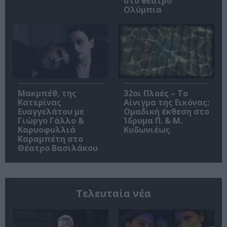
στο θέατρο
Ολύμπια
Μακμπέθ, της
32οι Πλοές – Το
Κατερίνας
Αίνιγμα της Εικόνας:
Ευαγγελάτου με
Ομαδική έκθεση στο
Γιώργο Γάλλο &
Ίδρυμα Π. & Μ.
Καρυοφυλλιά
Κυδωνιέως
Καραμπέτη στο
Θέατρο Βασιλάκου
Τελευταία νέα