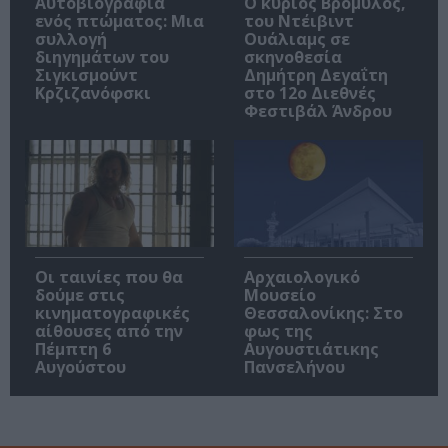
Αυτοβιογραφία
O κύριος Βρομύλος,
ενός πτώματος: Μια
του Ντέιβιντ
συλλογή
Ουάλιαμς σε
διηγημάτων του
σκηνοθεσία
Σιγκισμούντ
Δημήτρη Δεγαΐτη
Κρζιζανόφσκι
στο 12ο Διεθνές
Φεστιβάλ Άνδρου
Οι ταινίες που θα
Αρχαιολογικό
δούμε στις
Μουσείο
κινηματογραφικές
Θεσσαλονίκης: Στο
αίθουσες από την
φως της
Πέμπτη 6
Αυγουστιάτικης
Αυγούστου
Πανσελήνου