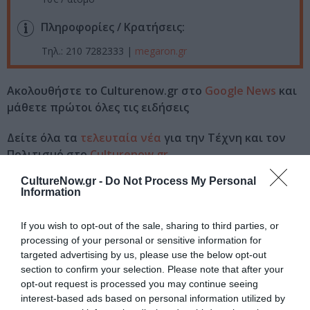
Πληροφορίες / Κρατήσεις:
Τηλ.: 210 7282333 |
megaron.gr
Ακολουθήστε το Culturenow.gr στο
Google News
και
μάθετε πρώτοι όλες τις ειδήσεις
Δείτε όλα τα
τελευταία νέα
για την Τέχνη και τον
Πολιτισμό στο
Culturenow.gr
CultureNow.gr -
Do Not Process My Personal
Νέοι Διαγωνισμοί
❯
Information
Tags
If you wish to opt-out of the sale, sharing to third parties, or
processing of your personal or sensitive information for
BURGER PROJECT
ΔΡΑΣΤΗΡΙΟΤΗΤΕΣ ΓΙΑ ΠΑΙΔΙΑ
targeted advertising by us, please use the below opt-out
section to confirm your selection. Please note that after your
ΚΑΛΟΚΑΙΡΙΝΕΣ ΣΥΝΑΥΛΙΕΣ
ΣΥΝΑΥΛΙΕΣ 2025
opt-out request is processed you may continue seeing
interest-based ads based on personal information utilized by