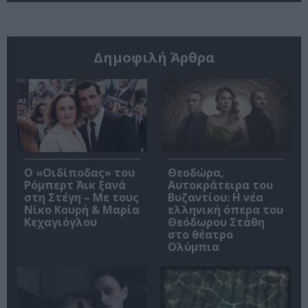
Δημοφιλή Άρθρα
O «Οιδίποδας» του
Θεοδώρα,
Ρόμπερτ Άικ ξανά
Αυτοκράτειρα του
στη Στέγη – Με τους
Βυζαντίου: Η νέα
Νίκο Κουρή & Μαρία
ελληνική όπερα του
Κεχαγιόγλου
Θεόδωρου Στάθη
στο θέατρο
Ολύμπια