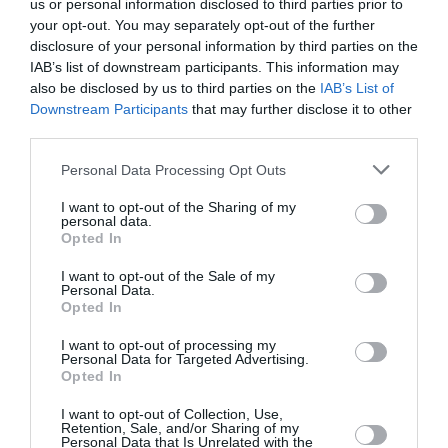
Newsletter
us or personal information disclosed to third parties prior to
your opt-out. You may separately opt-out of the further
Κάθε βδομάδα στο e-mail σας τα τελευταία νέα για
disclosure of your personal information by third parties on the
την Τέχνη και τον Πολιτισμό!
IAB’s list of downstream participants. This information may
also be disclosed by us to third parties on the
IAB’s List of
Downstream Participants
that may further disclose it to other
third parties.
Personal Data Processing Opt Outs
Ακολουθήστε το Culturenow.gr
I want to opt-out of the Sharing of my
personal data.
Opted In
I want to opt-out of the Sale of my
Personal Data.
Σχετικά Άρθρα
Opted In
I want to opt-out of processing my
Personal Data for Targeted Advertising.
Opted In
I want to opt-out of Collection, Use,
Retention, Sale, and/or Sharing of my
Personal Data that Is Unrelated with the