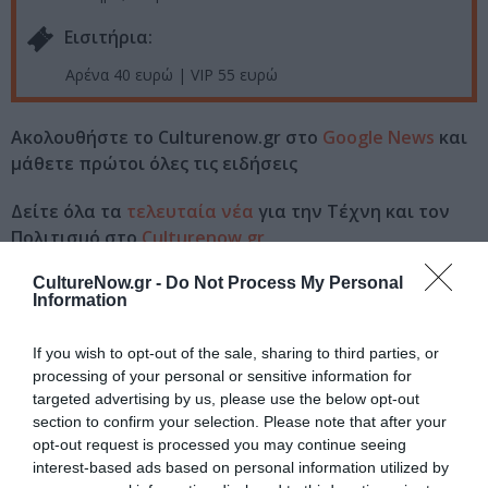
Eισιτήρια:
Αρένα 40 ευρώ | VIP 55 ευρώ
Ακολουθήστε το Culturenow.gr στο
Google News
και
μάθετε πρώτοι όλες τις ειδήσεις
Δείτε όλα τα
τελευταία νέα
για την Τέχνη και τον
Πολιτισμό στο
Culturenow.gr
CultureNow.gr -
Do Not Process My Personal
Νέοι Διαγωνισμοί
❯
Information
Tags
If you wish to opt-out of the sale, sharing to third parties, or
processing of your personal or sensitive information for
ΗΛΕΚΤΡΟΝΙΚΗ - ΠΕΙΡΑΜΑΤΙΚΗ
ΚΑΛΟΚΑΙΡΙΝΕΣ ΣΥΝΑΥΛΙΕΣ
targeted advertising by us, please use the below opt-out
section to confirm your selection. Please note that after your
ΣΥΝΑΥΛΙΕΣ 2023
opt-out request is processed you may continue seeing
interest-based ads based on personal information utilized by