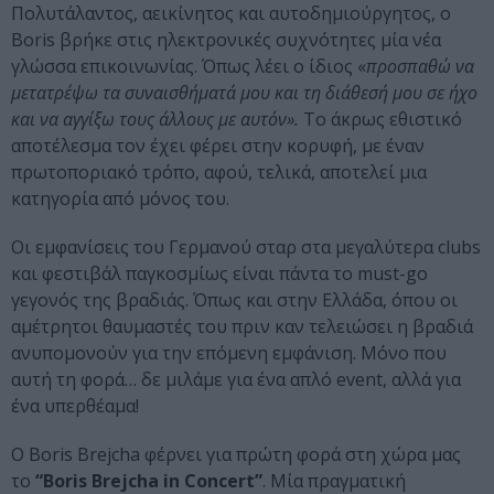
Πολυτάλαντος, αεικίνητος και αυτοδημιούργητος, ο
Boris βρήκε στις ηλεκτρονικές συχνότητες μία νέα
γλώσσα επικοινωνίας. Όπως λέει ο ίδιος «
προσπαθώ να
μετατρέψω τα συναισθήματά μου και τη διάθεσή μου σε ήχο
και να αγγίξω τους άλλους με αυτόν».
Το άκρως εθιστικό
αποτέλεσμα τον έχει φέρει στην κορυφή, με έναν
πρωτοποριακό τρόπο, αφού, τελικά, αποτελεί μια
κατηγορία από μόνος του.
Οι εμφανίσεις του Γερμανού σταρ στα μεγαλύτερα clubs
και φεστιβάλ παγκοσμίως είναι πάντα το must-go
γεγονός της βραδιάς. Όπως και στην Ελλάδα, όπου οι
αμέτρητοι θαυμαστές του πριν καν τελειώσει η βραδιά
ανυπομονούν για την επόμενη εμφάνιση. Μόνο που
αυτή τη φορά… δε μιλάμε για ένα απλό event, αλλά για
ένα υπερθέαμα!
Ο Boris Brejcha φέρνει για πρώτη φορά στη χώρα μας
το
“Boris Brejcha in Concert”
. Μία πραγματική