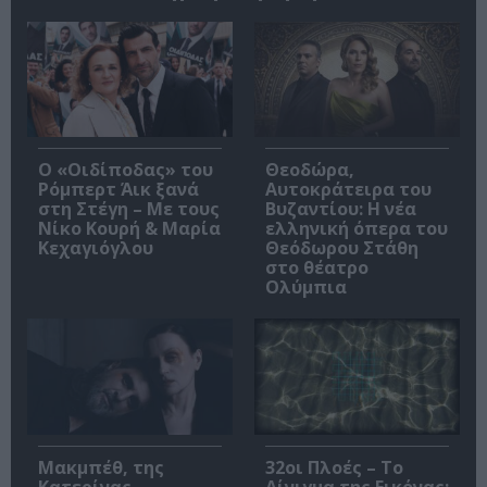
O «Οιδίποδας» του
Θεοδώρα,
Ρόμπερτ Άικ ξανά
Αυτοκράτειρα του
στη Στέγη – Με τους
Βυζαντίου: Η νέα
Νίκο Κουρή & Μαρία
ελληνική όπερα του
Κεχαγιόγλου
Θεόδωρου Στάθη
στο θέατρο
Ολύμπια
Μακμπέθ, της
32οι Πλοές – Το
Κατερίνας
Αίνιγμα της Εικόνας: