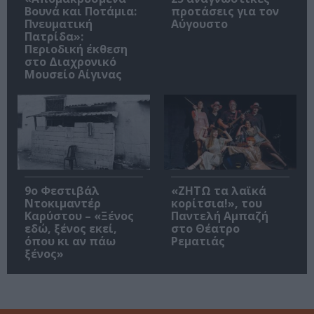
Βουνά και Ποτάμια:
προτάσεις για τον
Πνευματική
Αύγουστο
Πατρίδα»:
Περιοδική έκθεση
στο Διαχρονικό
Μουσείο Αίγινας
9ο Φεστιβάλ
«ΖΗΤΩ τα λαϊκά
Ντοκιμαντέρ
κορίτσια!», του
Καρύστου – «Ξένος
Παντελή Αμπαζή
εδώ, ξένος εκεί,
στο Θέατρο
όπου κι αν πάω
Ρεματιάς
ξένος»