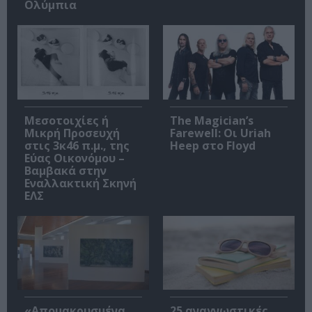
Ολύμπια
Μεσοτοιχίες ή
The Magician’s
Μικρή Προσευχή
Farewell: Οι Uriah
στις 3κ46 π.μ., της
Heep στο Floyd
Εύας Οικονόμου –
Βαμβακά στην
Εναλλακτική Σκηνή
ΕΛΣ
«Απομακρυσμένα
25 αναγνωστικές