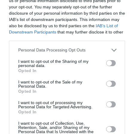
Newsletter
us or personal information disclosed to third parties prior to
your opt-out. You may separately opt-out of the further
Κάθε βδομάδα στο e-mail σας τα τελευταία νέα για
disclosure of your personal information by third parties on the
την Τέχνη και τον Πολιτισμό!
IAB’s list of downstream participants. This information may
also be disclosed by us to third parties on the
IAB’s List of
Downstream Participants
that may further disclose it to other
third parties.
Personal Data Processing Opt Outs
Ακολουθήστε το Culturenow.gr
I want to opt-out of the Sharing of my
personal data.
Opted In
I want to opt-out of the Sale of my
Personal Data.
Σχετικά Άρθρα
Opted In
I want to opt-out of processing my
Personal Data for Targeted Advertising.
Opted In
I want to opt-out of Collection, Use,
Retention, Sale, and/or Sharing of my
Personal Data that Is Unrelated with the