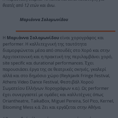
θεατές από 12 ετών και άνω.
Μαριάννα Σολομωνίδου
Η
Μαριάννα Σολομωνίδου
είναι χορογράφος και
performer. Η καλλιτεχνική της ταυτότητα
διαμορφώνεται μέσα από σπουδές στο Χορό και στην
Αρχιτεκτονική και η πρακτική της περιλαμβάνει χορό,
site specific και durational performances. Έχει
παρουσιάσει έργα της σε θεατρικές σκηνές, γκαλερί
αλλά και στο δημόσιο χώρο (Reykjavik Fringe Festival,
Athens Video Dance Festival, Φεστιβάλ Χορού
Σωματείου Ελλήνων Χορογράφων κ.α.). Ως performer
έχει συνεργαστεί με ομάδες και καλλιτέχνες όπως
Oriantheatre, TaikaΒox, Miguel Pereira, Sol Pico, Kernel,
Blooming Mess κ.ά. Ζει και εργάζεται στην Αθήνα.