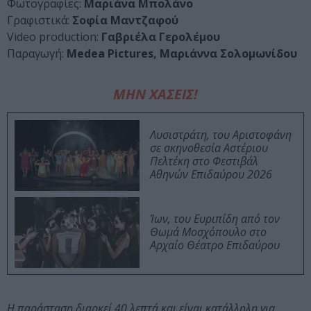
Φωτογραφίες:
Μαριάνα Μπολάνο
Γραφιστικά:
Σοφία Μαντζαφού
Video production:
Γαβριέλα Γερολέμου
Παραγωγή:
Medea Pictures, Μαριάννα Σολομωνίδου
ΜΗΝ ΧΑΣΕΙΣ!
Λυσιστράτη, του Αριστοφάνη
σε σκηνοθεσία Αστέριου
Πελτέκη στο Φεστιβάλ
Αθηνών Επιδαύρου 2026
Ίων, του Ευριπίδη από τον
Θωμά Μοσχόπουλο στο
Αρχαίο Θέατρο Επιδαύρου
Η παράσταση διαρκεί 40 λεπτά και είναι κατάλληλη για