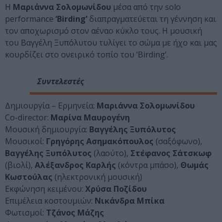
Η
Μαριάννα Σολομωνίδου
μέσα από την solo
performance
‘Birding’
διαπραγματεύεται τη γέννηση και
τον αποχωρισμό στον αέναο κύκλο τους. Η μουσική
του Βαγγέλη Ξυπόλυτου τυλίγει το σώμα με ήχο και μας
κουρδίζει στο ονειρικό τοπίο του ‘Birding’.
Συντελεστές
Δημιουργία – Ερμηνεία:
Μαριάννα Σολομωνίδου
Co-director:
Μαρίνα Μαυρογένη
Μουσική δημιουργία:
Βαγγέλης Ξυπόλυτος
Μουσικοί:
Γρηγόρης Ασημακόπουλος
(σαξόφωνο),
Βαγγέλης Ξυπόλυτος
(λαούτο),
Στέφανος Σάτσκωφ
(βιολί),
Αλέξανδρος Καρλής
(κόντρα μπάσο),
Θωμάς
Κωστούλας
(ηλεκτρονική μουσική)
Εκφώνηση κειμένου:
Χρύσα Ποζίδου
Επιμέλεια κοστουμιών:
Νικάνδρα Μπίκα
Φωτισμοί:
Τζάνος Μάζης