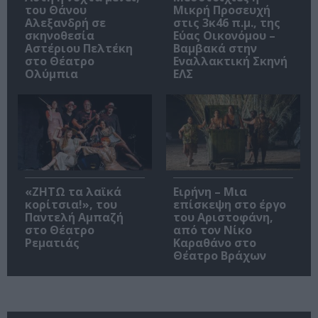
του Θάνου
Μικρή Προσευχή
Αλεξανδρή σε
στις 3κ46 π.μ., της
σκηνοθεσία
Εύας Οικονόμου –
Αστέριου Πελτέκη
Βαμβακά στην
στο Θέατρο
Εναλλακτική Σκηνή
Ολύμπια
ΕΛΣ
«ΖΗΤΩ τα λαϊκά
Ειρήνη – Μια
κορίτσια!», του
επίσκεψη στο έργο
Παντελή Αμπαζή
του Αριστοφάνη,
στο Θέατρο
από τον Νίκο
Ρεματιάς
Καραθάνο στο
Θέατρο Βράχων