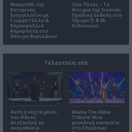
Μακμπέθ, της
32οι Πλοές – Το
Κατερίνας
Αίνιγμα της Εικόνας:
Ευαγγελάτου με
Ομαδική έκθεση στο
Γιώργο Γάλλο &
Ίδρυμα Π. & Μ.
Καρυοφυλλιά
Κυδωνιέως
Καραμπέτη στο
Θέατρο Βασιλάκου
Τελευταία νέα
Αυτή η νύχτα μένει,
Mania The Abba
του Θάνου
Tribute: Μια
Αλεξανδρή σε
μοναδική συναυλία
σκηνοθεσία
στο Christmas