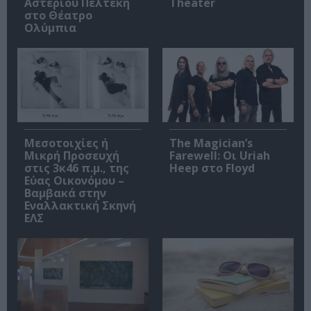
Αστέριου Πελτέκη
Theater
στο Θέατρο
Ολύμπια
Μεσοτοιχίες ή
The Magician’s
Μικρή Προσευχή
Farewell: Οι Uriah
στις 3κ46 π.μ., της
Heep στο Floyd
Εύας Οικονόμου –
Βαμβακά στην
Εναλλακτική Σκηνή
ΕΛΣ