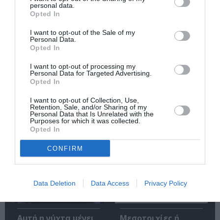
Κάθε βδομάδα στο e-mail σας τα τελευταία νέα για
personal data.
Opted In
την Τέχνη και τον Πολιτισμό!
I want to opt-out of the Sale of my
Personal Data.
Opted In
I want to opt-out of processing my
Personal Data for Targeted Advertising.
Ακολουθήστε το Culturenow.gr
Opted In
I want to opt-out of Collection, Use,
Retention, Sale, and/or Sharing of my
Personal Data that Is Unrelated with the
Purposes for which it was collected.
Opted In
Σχετικά Άρθρα
CONFIRM
Data Deletion
Data Access
Privacy Policy
Αυτή η νύχτα μένει,
Μεσοτοιχίες ή