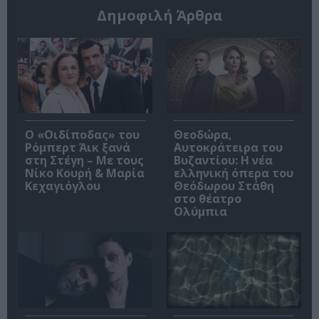
Δημοφιλή Άρθρα
O «Οιδίποδας» του
Θεοδώρα,
Ρόμπερτ Άικ ξανά
Αυτοκράτειρα του
στη Στέγη – Με τους
Βυζαντίου: Η νέα
Νίκο Κουρή & Μαρία
ελληνική όπερα του
Κεχαγιόγλου
Θεόδωρου Στάθη
στο θέατρο
Ολύμπια