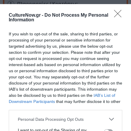
Πληροφορίες / Κρατήσεις:
Τηλ. 210 8818906 |
dromostheatre.gr
CultureNow.gr -
Do Not Process My Personal
Information
Ακολουθήστε το Culturenow.gr στο
Google News
και
If you wish to opt-out of the sale, sharing to third parties, or
μάθετε πρώτοι όλες τις ειδήσεις
processing of your personal or sensitive information for
targeted advertising by us, please use the below opt-out
Δείτε όλα τα
τελευταία νέα
για την Τέχνη και τον
section to confirm your selection. Please note that after your
Πολιτισμό στο
Culturenow.gr
opt-out request is processed you may continue seeing
interest-based ads based on personal information utilized by
us or personal information disclosed to third parties prior to
Νέοι Διαγωνισμοί
❯
your opt-out. You may separately opt-out of the further
disclosure of your personal information by third parties on the
Tags
IAB’s list of downstream participants. This information may
also be disclosed by us to third parties on the
IAB’s List of
ΠΕΙΡΑΜΑΤΙΚΟ - MULTI SHOWS - PERFORMANCE
Downstream Participants
that may further disclose it to other
third parties.
ΣΥΓΧΡΟΝΟΣ ΧΟΡΟΣ
Personal Data Processing Opt Outs
Newsletter
I want to opt-out of the Sharing of my