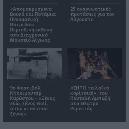
«Απομακρυσμένα
25 αναγνωστικές
Βουνά και Ποτάμια:
προτάσεις για τον
Πνευματική
Αύγουστο
Πατρίδα»:
Περιοδική έκθεση
στο Διαχρονικό
Μουσείο Αίγινας
9ο Φεστιβάλ
«ΖΗΤΩ τα λαϊκά
Ντοκιμαντέρ
κορίτσια!», του
Καρύστου – «Ξένος
Παντελή Αμπαζή
εδώ, ξένος εκεί,
στο Θέατρο
όπου κι αν πάω
Ρεματιάς
ξένος»