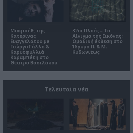
Μακμπέθ, της
32οι Πλοές – Το
Κατερίνας
Αίνιγμα της Εικόνας:
Ευαγγελάτου με
Ομαδική έκθεση στο
Γιώργο Γάλλο &
Ίδρυμα Π. & Μ.
Καρυοφυλλιά
Κυδωνιέως
Καραμπέτη στο
Θέατρο Βασιλάκου
Τελευταία νέα