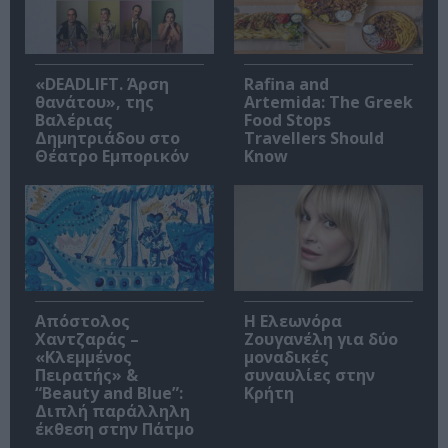
«DEADLIFT. Άρση
Rafina and
θανάτου», της
Artemida: The Greek
Βαλέριας
Food Stops
Δημητριάδου στο
Travellers Should
Θέατρο Εμπορικόν
Know
Απόστολος
Η Ελεωνόρα
Χαντζαράς –
Ζουγανέλη για δύο
«Κλεμμένος
μοναδικές
Πειρατής» &
συναυλίες στην
“Beauty and Blue”:
Κρήτη
Διπλή παράλληλη
έκθεση στην Πάτμο