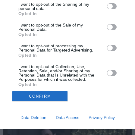
I want to opt-out of the Sharing of my
personal data.
Opted In
I want to opt-out of the Sale of my
Personal Data.
Δημοφιλή Άρθρα
Opted In
I want to opt-out of processing my
Personal Data for Targeted Advertising.
Opted In
I want to opt-out of Collection, Use,
Retention, Sale, and/or Sharing of my
Personal Data that Is Unrelated with the
Purposes for which it was collected.
O «Οιδίποδας» του
Θεοδώρα,
Opted In
Ρόμπερτ Άικ ξανά
Αυτοκράτειρα του
στη Στέγη – Με τους
Βυζαντίου: Η νέα
CONFIRM
Νίκο Κουρή & Μαρία
ελληνική όπερα του
Κεχαγιόγλου
Θεόδωρου Στάθη
στο θέατρο
Ολύμπια
Data Deletion
Data Access
Privacy Policy