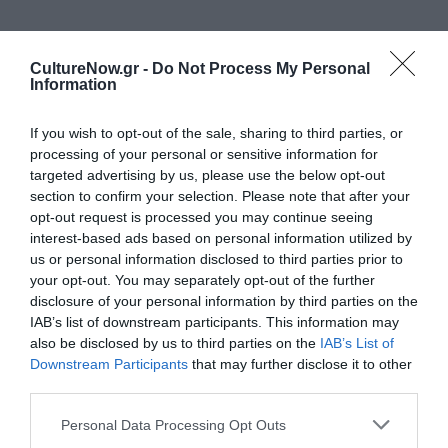
Ακολουθήστε το Culturenow.gr στο
Google News
και
μάθετε πρώτοι όλες τις ειδήσεις
CultureNow.gr -
Do Not Process My Personal
Information
Δείτε όλα τα
τελευταία νέα
για την Τέχνη και τον
Πολιτισμό στο
Culturenow.gr
If you wish to opt-out of the sale, sharing to third parties, or
processing of your personal or sensitive information for
targeted advertising by us, please use the below opt-out
Νέοι Διαγωνισμοί
❯
section to confirm your selection. Please note that after your
opt-out request is processed you may continue seeing
Newsletter
interest-based ads based on personal information utilized by
us or personal information disclosed to third parties prior to
Κάθε βδομάδα στο e-mail σας τα τελευταία νέα για
your opt-out. You may separately opt-out of the further
την Τέχνη και τον Πολιτισμό!
disclosure of your personal information by third parties on the
IAB’s list of downstream participants. This information may
also be disclosed by us to third parties on the
IAB’s List of
Downstream Participants
that may further disclose it to other
third parties.
Ακολουθήστε το Culturenow.gr
Personal Data Processing Opt Outs