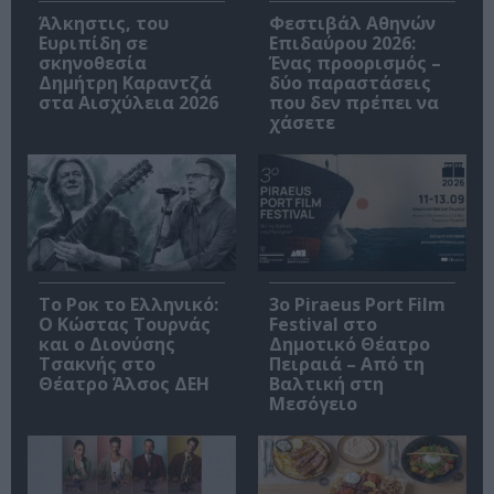
Άλκηστις, του
Φεστιβάλ Αθηνών
Ευριπίδη σε
Επιδαύρου 2026:
σκηνοθεσία
Ένας προορισμός –
Δημήτρη Καραντζά
δύο παραστάσεις
στα Αισχύλεια 2026
που δεν πρέπει να
χάσετε
Το Ροκ το Ελληνικό:
3o Piraeus Port Film
Ο Κώστας Τουρνάς
Festival στο
και ο Διονύσης
Δημοτικό Θέατρο
Τσακνής στο
Πειραιά – Από τη
Θέατρο Άλσος ΔΕΗ
Βαλτική στη
Μεσόγειο