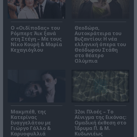
O «Οιδίποδας» του
Θεοδώρα,
Ρόμπερτ Άικ ξανά
Αυτοκράτειρα του
στη Στέγη – Με τους
Βυζαντίου: Η νέα
Νίκο Κουρή & Μαρία
ελληνική όπερα του
Κεχαγιόγλου
Θεόδωρου Στάθη
στο θέατρο
Ολύμπια
Μακμπέθ, της
32οι Πλοές – Το
Κατερίνας
Αίνιγμα της Εικόνας:
Ευαγγελάτου με
Ομαδική έκθεση στο
Γιώργο Γάλλο &
Ίδρυμα Π. & Μ.
Καρυοφυλλιά
Κυδωνιέως