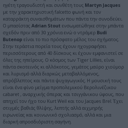
ηγέτη τραγουδιστή και συνθέτη τους
Martyn Jacques
με την χαρακτηριστική falcetto φωνή και τον
καταρράκτη συναισθημάτων που πάντα την συνοδεύει.
Ο μπασίστας
Adrian Stout
ενσωματώθηκε στην μπάντα
σχεδόν πριν από 30 χρόνια ενώ ο ντράμερ
Budi
Butenop
είναι το πιο πρόσφατο μέλος του σχήματος.
Στην τεράστια πορεία τους έχουν ηχογραφήσει
περισσότερους από 40 δίσκους κι έχουν εμφανιστεί σε
όλες της ηπείρους. Ο κόσμος των Tiger Lillies, είναι
πάντα σκοτεινός κι αλλόκοτος, γεμάτος μαύρο χιούμορ
και λυρισμό αλλά διαρκώς μεταβαλλόμενος,
απρόβλεπτος και πάντα ψυχαγωγικός. Η μουσική τους
είναι ένα φίνο μείγμα προπολεμικού Βερολινέζικου
cabaret , αναρχικής όπερας και τσιγγάνικου ύφους, που
απηχεί τον ήχο του Kurt Weil και του Jacques Brel. Έχει
στιγμές βαθιάς θλίψης, λεπτής αλλά αιχμηρής
ειρωνείας και κοινωνικό σχολιασμό, αλλά και μια
διαρκή απροσδιόριστη σαγήνη.