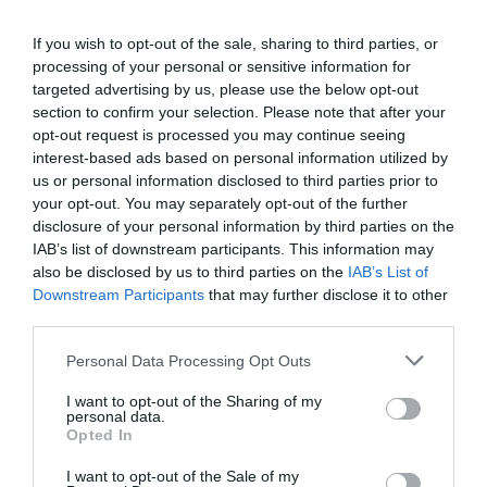
Ακολουθήστε το Culturenow.gr στο
Google News
και
If you wish to opt-out of the sale, sharing to third parties, or
μάθετε πρώτοι όλες τις ειδήσεις
processing of your personal or sensitive information for
targeted advertising by us, please use the below opt-out
Δείτε όλα τα
τελευταία νέα
για την Τέχνη και τον
section to confirm your selection. Please note that after your
Πολιτισμό στο
Culturenow.gr
opt-out request is processed you may continue seeing
interest-based ads based on personal information utilized by
Νέοι Διαγωνισμοί
❯
us or personal information disclosed to third parties prior to
your opt-out. You may separately opt-out of the further
disclosure of your personal information by third parties on the
Tags
IAB’s list of downstream participants. This information may
also be disclosed by us to third parties on the
IAB’s List of
POP - ROCK - ALTERNATIVE
TIGER LILLIES
Downstream Participants
that may further disclose it to other
ΚΑΛΟΚΑΙΡΙΝΕΣ ΣΥΝΑΥΛΙΕΣ
ΣΥΝΑΥΛΙΕΣ 2023
third parties.
Personal Data Processing Opt Outs
Newsletter
I want to opt-out of the Sharing of my
Κάθε βδομάδα στο e-mail σας τα τελευταία νέα για
personal data.
την Τέχνη και τον Πολιτισμό!
Opted In
I want to opt-out of the Sale of my