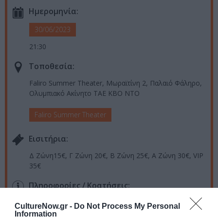
Ημερομηνία:
30/06/2023
21:30
Τοποθεσία:
Faliro Summer Theater, Μωραϊτίνη 2, Παλαιό Φάληρο,
Ολυμπιακό Ακίνητο TΑΕ KBO NTO
Faliro Summer Theater
Eισιτήρια:
Δ Ζώνη15€, Γ Ζώνη 20€, Β Ζώνη 25€, Α Ζώνη 30€, VIP
35€
Πληροφορίες / Κρατήσεις:
Τηλ.: 210 921 3310
CultureNow.gr -
Do Not Process My Personal
Information