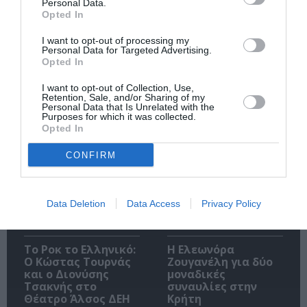
Personal Data.
Opted In
I want to opt-out of processing my
Personal Data for Targeted Advertising.
Ακολουθήστε το Culturenow.gr
Opted In
I want to opt-out of Collection, Use,
Retention, Sale, and/or Sharing of my
Personal Data that Is Unrelated with the
Purposes for which it was collected.
Opted In
Σχετικά Άρθρα
CONFIRM
Data Deletion
Data Access
Privacy Policy
Το Ροκ το Ελληνικό:
Η Ελεωνόρα
Ο Κώστας Τουρνάς
Ζουγανέλη για δύο
και ο Διονύσης
μοναδικές
Τσακνής στο
συναυλίες στην
Θέατρο Άλσος ΔΕΗ
Κρήτη