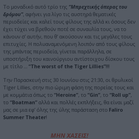
Το μοναδικό αυτό τρίο της
“Μπρεχτικής όπερας του
δρόμου”
, αφήνει για λίγο τις αυστηρά θεματικές
περιοδείες και καλεί τους φίλους της αλλά κι όσους δεν
έχει τύχει να βρεθούν ποτέ σε συναυλία τους, να το
κάνουν σ’ αυτήν, που θ’ ακούσουν και τις μεγάλες τους
επιτυχίες. Η πολυαναμενόμενη λοιπόν από τους φίλους
της μπάντας περιοδεία, γίνεται παράλληλα, σε
υποστήριξη του καινούργιου αντίστοιχου δίσκου τους
με τίτλο …
“The worst of the Tiger Lillies”
!!!!
Την Παρασκευή στις 30 Ιουνίου στις 21:30, οι θρυλικοί
Tiger Lillies, στην πιο ώριμη φάση της πορείας τους και
με κομμάτια όπως το
“Heroine”
, το
“Gin”
, το
“Roll up”
,
το
“Boatman”
αλλά και πολλές εκπλήξεις, θα είναι μαζί
μας σε μια εφ’ όλης της ύλης παράσταση στο
Faliro
Summer Theater
!
ΜΗΝ ΧΑΣΕΙΣ!