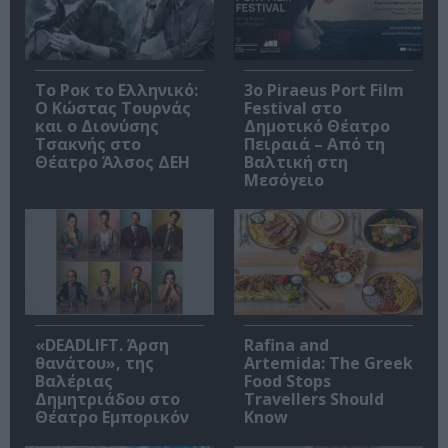
Το Ροκ το Ελληνικό:
3o Piraeus Port Film
Ο Κώστας Τουρνάς
Festival στο
και ο Διονύσης
Δημοτικό Θέατρο
Τσακνής στο
Πειραιά – Από τη
Θέατρο Άλσος ΔΕΗ
Βαλτική στη
Μεσόγειο
«DEADLIFT. Άρση
Rafina and
θανάτου», της
Artemida: The Greek
Βαλέριας
Food Stops
Δημητριάδου στο
Travellers Should
Θέατρο Εμπορικόν
Know