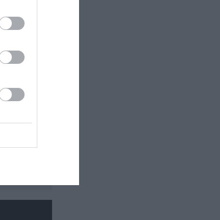
 εδώ!
❯