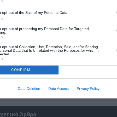
ολιτισμό στο
Culturenow.gr
In
o opt-out of the Sale of my Personal Data.
r
Δες
In
to opt-out of processing my Personal Data for Targeted
ing.
In
o opt-out of Collection, Use, Retention, Sale, and/or Sharing
ersonal Data that Is Unrelated with the Purposes for which it
lected.
In
νη και τον Πολιτισμό!
CONFIRM
λουθήστε το Culturenow.gr
Data Deletion
Data Access
Privacy Policy
χετικά Άρθρα