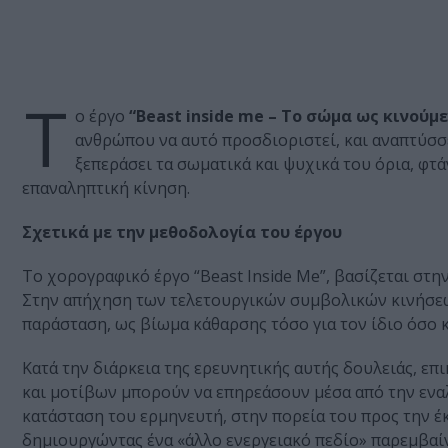
Τ
ο έργο
“Beast inside me – Το σώμα ως κινούμ
ανθρώπου να αυτό προσδιοριστεί, και αναπτύσσε
ξεπεράσει τα σωματικά και ψυχικά του όρια, φτ
επαναληπτική κίνηση.
Σχετικά με την μεθοδολογία του έργου
Το χορογραφικό έργο “Beast Inside Me”, βασίζεται στη
Στην απήχηση των τελετουργικών συμβολικών κινήσεω
παράσταση, ως βίωμα κάθαρσης τόσο για τον ίδιο όσο κα
Κατά την διάρκεια της ερευνητικής αυτής δουλειάς, 
και μοτίβων μπορούν να επηρεάσουν μέσα από την ενα
κατάσταση του ερμηνευτή, στην πορεία του προς την έ
δημιουργώντας ένα «άλλο ενεργειακό πεδίο» παρεμβαί