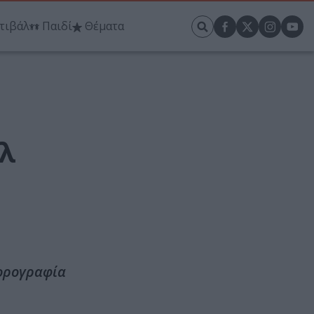
τιβάλ
Παιδί
Θέματα
ήλ
χορογραφία