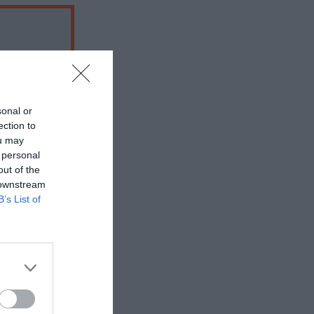
φιθέατρο
sonal or
ection to
ou may
 personal
out of the
 downstream
B’s List of