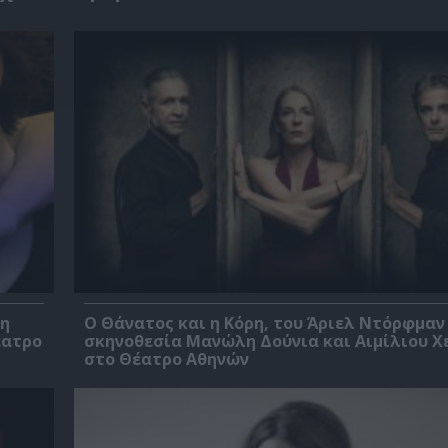
βη
Ο Θάνατος και η Κόρη, του Άριελ Ντόρφμαν
έατρο
σκηνοθεσία Μανώλη Δούνια και Αιμίλιου Χ
στο Θέατρο Αθηνών