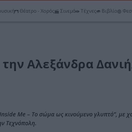
υσική
Θέατρο - Χορός
Σινεμά
Τέχνες
Βιβλίο
Φεσ
ό την Αλεξάνδρα Δανι
Inside Me – Το σώμα ως κινούμενο γλυπτό”, με 
ην Τεχνόπολη.