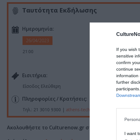
Ταυτότητα Εκδήλωσης
Ημερομηνία:
CultureNo
26/04/2023
If you wish 
21:00
sensitive in
confirm you
continue se
Eισιτήρια:
information 
further disc
Είσοδος Ελεύθερη
participants
Downstream 
Πληροφορίες / Κρατήσεις:
Τηλ.: 21 3010 9300 |
athens-technopolis.gr
Persona
Ακολουθήστε το Culturenow.gr στο
Google News
και 
I want t