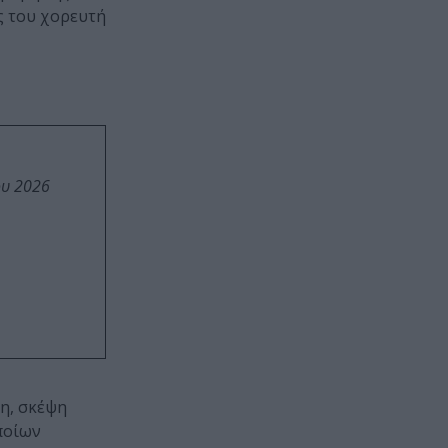
ς του χορευτή
ου 2026
η, σκέψη
ποίων