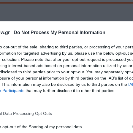
Τοποθεσία:
w.gr -
Do Not Process My Personal Information
Τεχνόπολη Δήμου Αθηναίων - Αεριοφυλάκιο 1, Αμ
Μιλτιάδης Έβερτ, Πειραιώς 100, Γκάζι
to opt-out of the sale, sharing to third parties, or processing of your per
formation for targeted advertising by us, please use the below opt-out s
Τεχνόπολις Δήμου Αθηναίων
r selection. Please note that after your opt-out request is processed y
eing interest-based ads based on personal information utilized by us or
disclosed to third parties prior to your opt-out. You may separately opt-
losure of your personal information by third parties on the IAB’s list of
. This information may also be disclosed by us to third parties on the
IA
Participants
that may further disclose it to other third parties.
l Data Processing Opt Outs
μάθετε πρώτοι όλες τις ειδήσεις
o opt-out of the Sharing of my personal data.