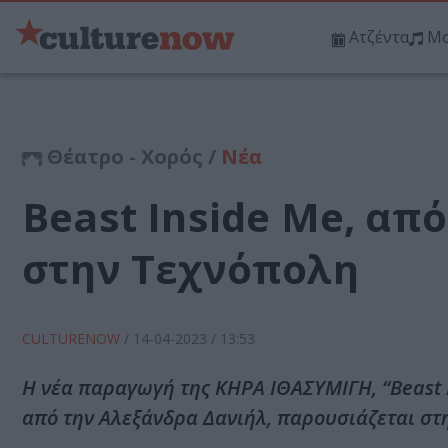
Ατζέντα
Μο
Θέατρο - Χορός /
Νέα
Beast Inside Me, απ
στην Τεχνόπολη
CULTURENOW
/
14-04-2023
/ 13:53
Η νέα παραγωγή της ΚΗΡΑ ΙΘΑΣΥΜΙΓΗ, “Beast 
από την Αλεξάνδρα Δανιήλ, παρουσιάζεται στ