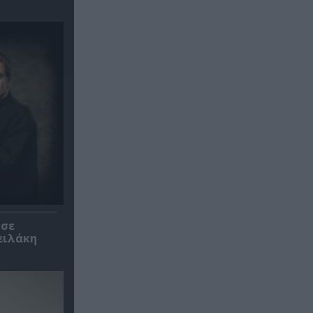
 σε
ειλάκη