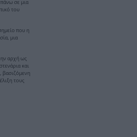
 πάνω σε μια
πικό του
σημείο που η
σία, μια
την αρχή ως
στενάρια και
, βασιζόμενη
έλιξη τους