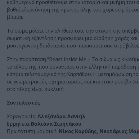
καθημερινά προσθέτουμε στην ιστορία και μνήμη του σ
βαθιά εξερεύνηση της πρώτης ύλης του χορευτή, άμεσ
βίωμα.
Το σώμα μιλάει την αλήθεια του, την στιγμή της υπέρ
σωματική εξάντληση προσφέρει μια αίσθηση χαράς και ε
μυσταγωγική διαδικασία που παρασύρει σαν στρόβιλος 
Στην παράσταση “Beast Inside Me – Το σώμα ως κινούμ
το τέλος της, που συναντάμε στην ελληνική παράδοση 
κάποια τελετουργικά της Καρπάθου. Η μεταμόρφωση το
σε γεωμετρικούς σχηματισμούς και κινητικά μοτίβα (κ
στο τέλος είναι κυκλική.
Συντελεστές
Xορογραφία:
Αλεξάνδρα Δανιήλ
Ερμηνεία:
Bαλιάνα Σιμητάκου
Πρωτότυπη μουσική:
Nίκος Καρύδης, Νεκτάριος Μαρ