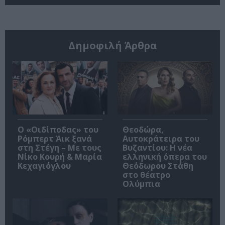
Δημοφιλή Άρθρα
O «Οιδίποδας» του
Θεοδώρα,
Ρόμπερτ Άικ ξανά
Αυτοκράτειρα του
στη Στέγη – Με τους
Βυζαντίου: Η νέα
Νίκο Κουρή & Μαρία
ελληνική όπερα του
Κεχαγιόγλου
Θεόδωρου Στάθη
στο θέατρο
Ολύμπια