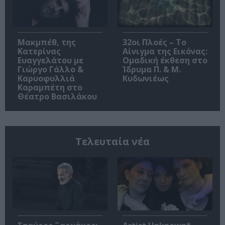
Μακμπέθ, της
32οι Πλοές – Το
Κατερίνας
Αίνιγμα της Εικόνας:
Ευαγγελάτου με
Ομαδική έκθεση στο
Γιώργο Γάλλο &
Ίδρυμα Π. & Μ.
Καρυοφυλλιά
Κυδωνιέως
Καραμπέτη στο
Θέατρο Βασιλάκου
Τελευταία νέα