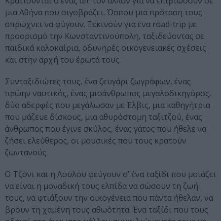
Κρατιούνται ο ένας απ’ τον άλλον για να επιβιώσουν σε
μια Αθήνα που σιγοβράζει. Ώσπου μια πρόταση τους
σπρώχνει να φύγουν. Ξεκινούν για ένα road-trip με
προορισμό την Κωνσταντινούπολη, ταξιδεύοντας σε
παιδικά καλοκαίρια, οδυνηρές οικογενειακές σχέσεις
και στην αρχή του έρωτά τους.
Συνταξιδιώτες τους, ένα ζευγάρι ζωγράφων, ένας
πρώην ναυτικός, ένας μισάνθρωπος μεγαλοδικηγόρος,
δύο αδερφές που μεγάλωσαν με Έλβις, μια καθηγήτρια
που μάζευε δίσκους, μια αθυρόστομη ταξιτζού, ένας
άνθρωπος που έγινε σκύλος, ένας γάτος που ήθελε να
ζήσει ελεύθερος, οι μουσικές που τους κρατούν
ζωντανούς.
Ο Τζόνι και η Λούλου φεύγουν σ’ ένα ταξίδι που μοιάζει
να είναι η μοναδική τους ελπίδα να σώσουν τη ζωή
τους, να φτιάξουν την οικογένεια που πάντα ήθελαν, να
βρουν τη χαμένη τους αθωότητα. Ένα ταξίδι που τους