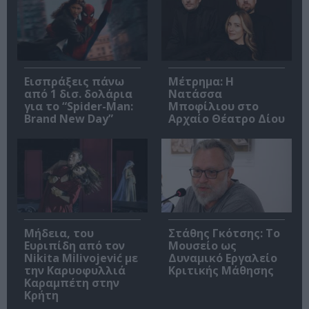
Εισπράξεις πάνω
Μέτρημα: Η
από 1 δισ. δολάρια
Νατάσσα
για το “Spider-Man:
Μποφίλιου στο
Brand New Day”
Αρχαίο Θέατρο Δίου
Μήδεια, του
Στάθης Γκότσης: Το
Ευριπίδη από τον
Μουσείο ως
Nikita Milivojević με
Δυναμικό Εργαλείο
την Καρυοφυλλιά
Κριτικής Μάθησης
Καραμπέτη στην
Κρήτη