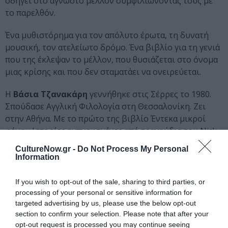
οδηγεί στο άγνωστο μέλλον συμφιλιώνοντάς τους με
το παρελθόν.
Ένα μυθιστόρημα για τον απόλυτο έρωτα, τη δυνατή
μουσική, τον ατελείωτο δρόμο. Ένα βιβλίο για τη γενιά
που της έκλεψαν το μέλλον, που θυσιάζεται στο όνομα
μιας κρίσης και που δεν σταματάει να ονειρεύεται.
Η
Βάσια Τζανακάρη
γεννήθηκε στις Σέρρες το 1980.
Σπούδασε Αγγλική Φιλολογία στη Θεσσαλονίκη. Ζει
στην Αθήνα. Με το πρώτο της βιβλίο Έντεκα μικροί
φόνοι: Ιστορίες εμπνευσμένες από τραγούδια του Nick
Cave (Μεταίχμιο) ήταν υποψήφια για το βραβείο
CultureNow.gr -
Do Not Process My Personal
πρωτοεμφανιζόμενου συγγραφέα του περιοδικού
Information
Διαβάζω. Διηγήματά της έχουν περιληφθεί σε
συλλογικά έργα (Ελληνικά Ονόματα, Κέδρος) και έχουν
If you wish to opt-out of the sale, sharing to third parties, or
δημοσιευτεί σε έντυπα και στο διαδίκτυο.
processing of your personal or sensitive information for
targeted advertising by us, please use the below opt-out
Ασχολείται παράλληλα με τη μετάφραση, έχει
section to confirm your selection. Please note that after your
opt-out request is processed you may continue seeing
διατελέσει αρχισυντάκτρια του περιοδικού Ποπ+Ροκ