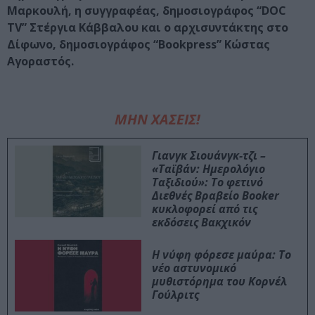
Μαρκουλή, η συγγραφέας, δημοσιογράφος “DOC
TV” Στέργια Κάββαλου και ο αρχισυντάκτης στο
Δίφωνο, δημοσιογράφος “Bookpress” Κώστας
Αγοραστός.
ΜΗΝ ΧΑΣΕΙΣ!
Γιανγκ Σιουάνγκ-τζι –
«Ταϊβάν: Ημερολόγιο
Ταξιδιού»: Το φετινό
Διεθνές Βραβείο Booker
κυκλοφορεί από τις
εκδόσεις Βακχικόν
Η νύφη φόρεσε μαύρα: Το
νέο αστυνομικό
μυθιστόρημα του Κορνέλ
Γούλριτς