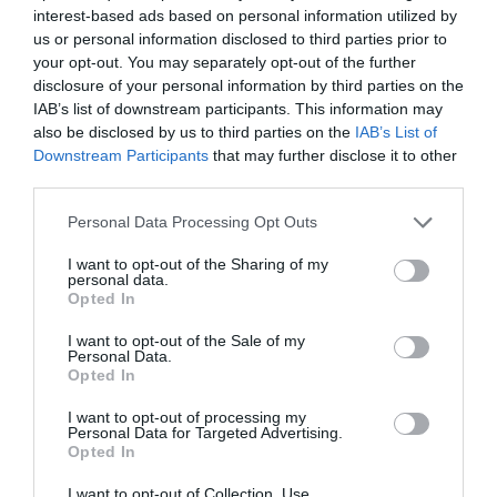
interest-based ads based on personal information utilized by
και αρθρογραφεί σε διάφορα έντυπα και sites.
us or personal information disclosed to third parties prior to
your opt-out. You may separately opt-out of the further
Ταυτότητα
disclosure of your personal information by third parties on the
IAB’s list of downstream participants. This information may
also be disclosed by us to third parties on the
IAB’s List of
Downstream Participants
that may further disclose it to other
Τοποθεσία
Ιανός, (café), Σταδίου 24, Αθήνα
third parties.
Ημερομηνία
Παρασκευή 30 Σεπτεμβρίου 2011, ώρα:
20.00
Personal Data Processing Opt Outs
Τιμές εισιτηρίων
Είσοδος ελεύθερη
I want to opt-out of the Sharing of my
personal data.
Ακολουθήστε το Culturenow.gr στο
Google News
και
Opted In
μάθετε πρώτοι όλες τις ειδήσεις
I want to opt-out of the Sale of my
Personal Data.
Δείτε όλα τα
τελευταία νέα
για την Τέχνη και τον
Opted In
Πολιτισμό στο
Culturenow.gr
I want to opt-out of processing my
Personal Data for Targeted Advertising.
Νέοι Διαγωνισμοί
❯
Opted In
I want to opt-out of Collection, Use,