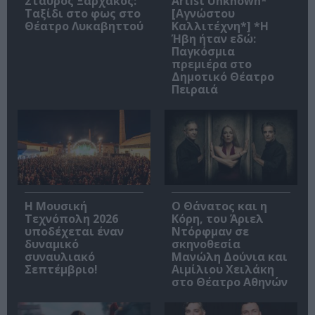
Σταύρος Ξαρχάκος:
Artist Unknown*
Ταξίδι στο φως στο
[Αγνώστου
Θέατρο Λυκαβηττού
Καλλιτέχνη*] *Η
Ήβη ήταν εδώ:
Παγκόσμια
πρεμιέρα στο
Δημοτικό Θέατρο
Πειραιά
Η Μουσική
Ο Θάνατος και η
Τεχνόπολη 2026
Κόρη, του Άριελ
υποδέχεται έναν
Ντόρφμαν σε
δυναμικό
σκηνοθεσία
συναυλιακό
Μανώλη Δούνια και
Σεπτέμβριο!
Αιμίλιου Χειλάκη
στο Θέατρο Αθηνών