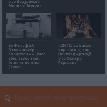
στο Διαχρονικό
Μουσείο Αίγινας
9ο Φεστιβάλ
«ΖΗΤΩ τα λαϊκά
Ντοκιμαντέρ
κορίτσια!», του
Καρύστου – «Ξένος
Παντελή Αμπαζή
εδώ, ξένος εκεί,
στο Θέατρο
όπου κι αν πάω
Ρεματιάς
ξένος»