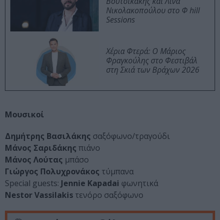
Βουτσικάκης και Λίνα
Νικολακοπούλου στο Φ hill
Sessions
Χέρια Φτερά: Ο Μάριος
Φραγκούλης στο Φεστιβάλ
στη Σκιά των Βράχων 2026
Μουσικοί
Δημήτρης Βασιλάκης
σαξόφωνο/τραγούδι
Μάνος Σαριδάκης
πιάνο
Μάνος Λούτας
μπάσο
Γιώργος Πολυχρονάκος
τύμπανα
Special guests:
Jennie Kapadai
φωνητικά
Nestor Vassilakis
τενόρο σαξόφωνο