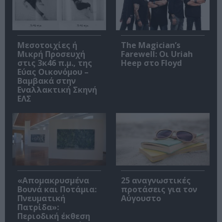
Μεσοτοιχίες ή
The Magician’s
Μικρή Προσευχή
Farewell: Οι Uriah
στις 3κ46 π.μ., της
Heep στο Floyd
Εύας Οικονόμου –
Βαμβακά στην
Εναλλακτική Σκηνή
ΕΛΣ
«Απομακρυσμένα
25 αναγνωστικές
Βουνά και Ποτάμια:
προτάσεις για τον
Πνευματική
Αύγουστο
Πατρίδα»:
Περιοδική έκθεση