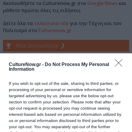
Ακολουθήστε το Culturenow.gr στο
Google News
και
μάθετε πρώτοι όλες τις ειδήσεις
Δείτε όλα τα
τελευταία νέα
για την Τέχνη και τον
Πολιτισμό στο
Culturenow.gr
Νέοι Διαγωνισμοί
❯
Tags
CultureNow.gr -
Do Not Process My Personal
Information
JAZZ - BLUES - ETHNIC
ΔΗΜΗΤΡΗΣ ΒΑΣΙΛΑΚΗΣ
ΣΥΝΑΥΛΙΕΣ 2022
If you wish to opt-out of the sale, sharing to third parties, or
processing of your personal or sensitive information for
ΧΡΙΣΤΟΥΓΕΝΝΙΑΤΙΚΕΣ ΕΚΔΗΛΩΣΕΙΣ 2022–2023
targeted advertising by us, please use the below opt-out
section to confirm your selection. Please note that after your
Newsletter
opt-out request is processed you may continue seeing
interest-based ads based on personal information utilized by
Κάθε βδομάδα στο e-mail σας τα τελευταία νέα για
us or personal information disclosed to third parties prior to
την Τέχνη και τον Πολιτισμό!
your opt-out. You may separately opt-out of the further