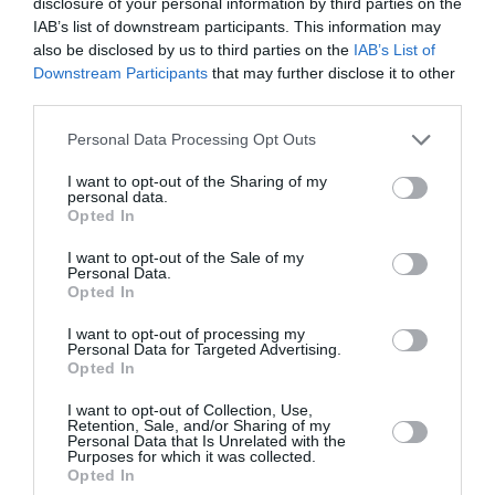
disclosure of your personal information by third parties on the
IAB’s list of downstream participants. This information may
also be disclosed by us to third parties on the
IAB’s List of
Downstream Participants
that may further disclose it to other
third parties.
Ακολουθήστε το Culturenow.gr
Personal Data Processing Opt Outs
I want to opt-out of the Sharing of my
personal data.
Opted In
Σχετικά Άρθρα
I want to opt-out of the Sale of my
Personal Data.
Opted In
I want to opt-out of processing my
Personal Data for Targeted Advertising.
Opted In
I want to opt-out of Collection, Use,
Mania The Abba
The Magician’s
Retention, Sale, and/or Sharing of my
Tribute: Μια
Farewell: Οι Uriah
Personal Data that Is Unrelated with the
Purposes for which it was collected.
μοναδική συναυλία
Heep στο Floyd
Opted In
στο Christmas