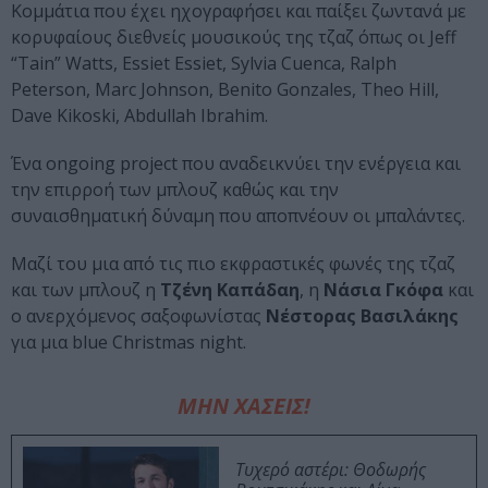
Κομμάτια που έχει ηχογραφήσει και παίξει ζωντανά με
κορυφαίους διεθνείς μουσικούς της τζαζ όπως οι Jeff
“Tain” Watts, Essiet Essiet, Sylvia Cuenca, Ralph
Peterson, Marc Johnson, Benito Gonzales, Theo Hill,
Dave Kikoski, Abdullah Ibrahim.
Ένα ongoing project που αναδεικνύει την ενέργεια και
την επιρροή των μπλουζ καθώς και την
συναισθηματική δύναμη που αποπνέουν οι μπαλάντες.
Μαζί του μια από τις πιο εκφραστικές φωνές της τζαζ
και των μπλουζ η
Τζένη Καπάδαη
, η
Νάσια Γκόφα
και
ο ανερχόμενος σαξοφωνίστας
Νέστορας Βασιλάκης
για μια blue Christmas night.
ΜΗΝ ΧΑΣΕΙΣ!
Τυχερό αστέρι: Θοδωρής