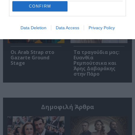
Theater
CONFIRM
Data Deletion
Data Access
Privacy Policy
Οι Arab Strap στο
Τα τραγούδια μας:
Gazarte Ground
Ευανθία
Stage
Ρεμπούτσικα και
Άρης Δαβαράκης
στην Πάρο
Δημοφιλή Άρθρα