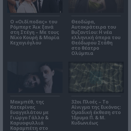
O «Οιδίποδας» του
Θεοδώρα,
Ρόμπερτ Άικ ξανά
Αυτοκράτειρα του
στη Στέγη – Με τους
Βυζαντίου: Η νέα
Νίκο Κουρή & Μαρία
ελληνική όπερα του
Κεχαγιόγλου
Θεόδωρου Στάθη
στο θέατρο
Ολύμπια
Μακμπέθ, της
32οι Πλοές – Το
Κατερίνας
Αίνιγμα της Εικόνας:
Ευαγγελάτου με
Ομαδική έκθεση στο
Γιώργο Γάλλο &
Ίδρυμα Π. & Μ.
Καρυοφυλλιά
Κυδωνιέως
Καραμπέτη στο