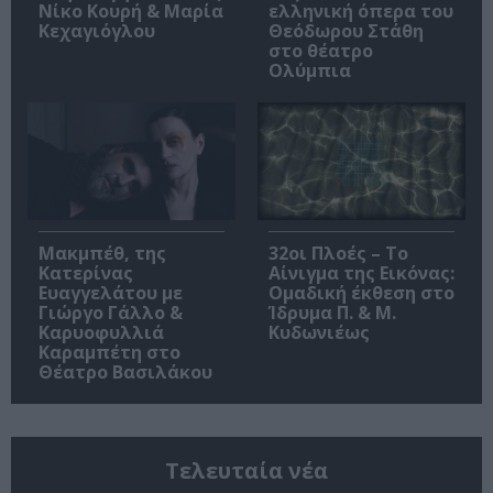
Νίκο Κουρή & Μαρία
ελληνική όπερα του
Κεχαγιόγλου
Θεόδωρου Στάθη
στο θέατρο
Ολύμπια
Μακμπέθ, της
32οι Πλοές – Το
Κατερίνας
Αίνιγμα της Εικόνας:
Ευαγγελάτου με
Ομαδική έκθεση στο
Γιώργο Γάλλο &
Ίδρυμα Π. & Μ.
Καρυοφυλλιά
Κυδωνιέως
Καραμπέτη στο
Θέατρο Βασιλάκου
Τελευταία νέα