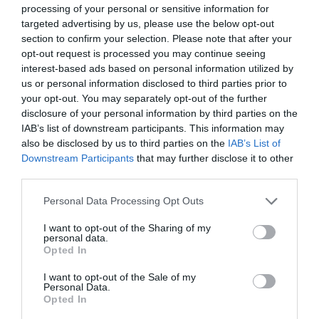
processing of your personal or sensitive information for
Tags
targeted advertising by us, please use the below opt-out
section to confirm your selection. Please note that after your
POP - ROCK - ALTERNATIVE
opt-out request is processed you may continue seeing
ΕΝΤΕΧΝΟ - ΛΑΪΚΟ - ΠΑΡΑΔΟΣΙΑΚΗ
interest-based ads based on personal information utilized by
us or personal information disclosed to third parties prior to
ΗΛΕΚΤΡΟΝΙΚΗ - ΠΕΙΡΑΜΑΤΙΚΗ
ΜΟΥΣΙΚΑ ΦΕΣΤΙΒΑΛ
your opt-out. You may separately opt-out of the further
ΝΤΟΚΙΜΑΝΤΕΡ - ΙΣΤΟΡΙΚΕΣ ΤΑΙΝΙΕΣ
ΣΥΝΑΥΛΙΕΣ 2022
disclosure of your personal information by third parties on the
IAB’s list of downstream participants. This information may
also be disclosed by us to third parties on the
IAB’s List of
Newsletter
Downstream Participants
that may further disclose it to other
Κάθε βδομάδα στο e-mail σας τα τελευταία νέα για
third parties.
την Τέχνη και τον Πολιτισμό!
Personal Data Processing Opt Outs
I want to opt-out of the Sharing of my
personal data.
Opted In
I want to opt-out of the Sale of my
Ακολουθήστε το Culturenow.gr
Personal Data.
Opted In