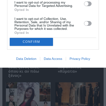
I want to opt-out of processing my
Personal Data for Targeted Advertising.
Opted In
Σχετικά Άρθρα
I want to opt-out of Collection, Use,
Retention, Sale, and/or Sharing of my
Personal Data that Is Unrelated with the
Purposes for which it was collected.
Opted In
CONFIRM
9ο Φεστιβάλ
Έρχεται το 5ο
Ντοκιμαντέρ
Διεθνές Φεστιβάλ
Data Deletion
Data Access
Privacy Policy
Καρύστου – «Ξένος
Κινηματογράφου
εδώ, ξένος εκεί,
Κεφαλονιάς
όπου κι αν πάω
«Κύματα»
ξένος»