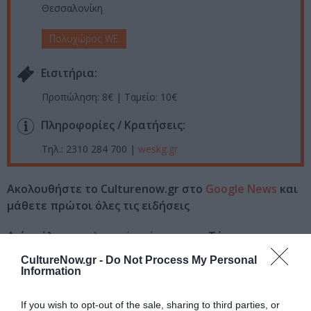
Θεσσαλονίκη
Πολυχώρος WE
Eισιτήρια:
Προπώληση: 8€ | Ταμείο: 10€
Πληροφορίες / Κρατήσεις:
Τηλ.: 2310 284 700 |
weskg.gr
Ακολουθήστε το Culturenow.gr στο
Google News
και
μάθετε πρώτοι όλες τις ειδήσεις
Δείτε όλα τα
τελευταία νέα
για την Τέχνη και τον
Πολιτισμό στο
Culturenow.gr
CultureNow.gr -
Do Not Process My Personal
Information
Νέοι Διαγωνισμοί
❯
If you wish to opt-out of the sale, sharing to third parties, or