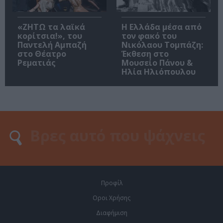
«ΖΗΤΩ τα λαϊκά
Η Ελλάδα μέσα από
κορίτσια!», του
τον φακό του
Παντελή Αμπαζή
Νικόλαου Τομπάζη:
στο Θέατρο
Έκθεση στο
Ρεματιάς
Μουσείο Πάνου &
Ηλία Ηλιόπουλου
Προφίλ
Οροι Χρήσης
Διαφήμιση