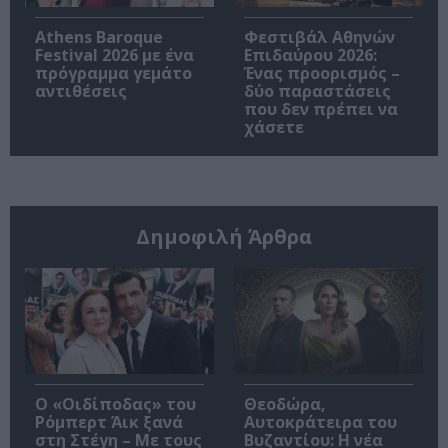
Athens Baroque
Φεστιβάλ Αθηνών
Festival 2026 με ένα
Επιδαύρου 2026:
πρόγραμμα γεμάτο
Ένας προορισμός –
αντιθέσεις
δύο παραστάσεις
που δεν πρέπει να
χάσετε
Δημοφιλή Άρθρα
O «Οιδίποδας» του
Θεοδώρα,
Ρόμπερτ Άικ ξανά
Αυτοκράτειρα του
στη Στέγη – Με τους
Βυζαντίου: Η νέα