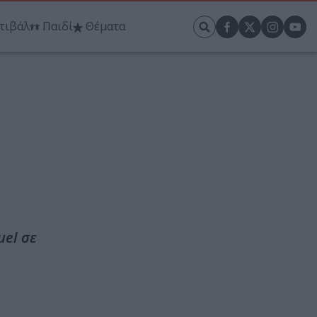
τιβάλ
Παιδί
Θέματα
uel σε