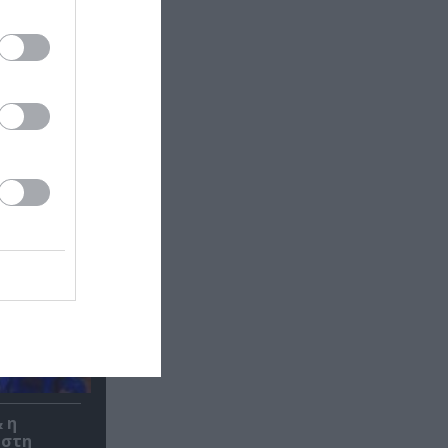
 σε
ές
 η
 στη