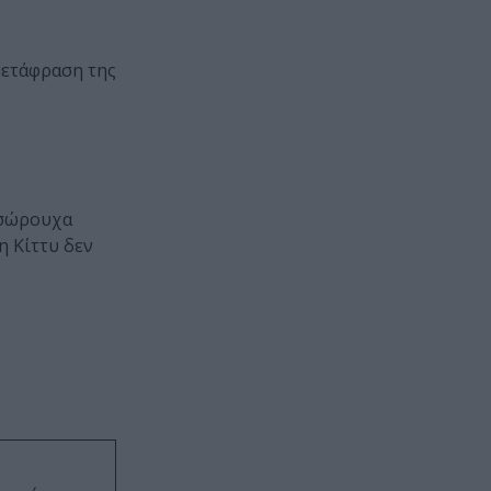
μετάφραση της
εσώρουχα
 η Κίττυ δεν