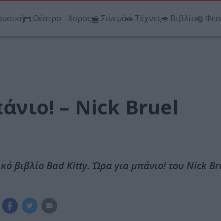
υσική
Θέατρο - Χορός
Σινεμά
Τέχνες
Βιβλίο
Φεσ
άνιο! – Nick Bruel
ό βιβλίο Bad Kitty. Ώρα για μπάνιο! του Nick Br