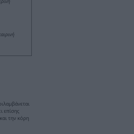
ιρινή
καιρινή
εριλαμβάνεται
ει επίσης
 και την κόρη