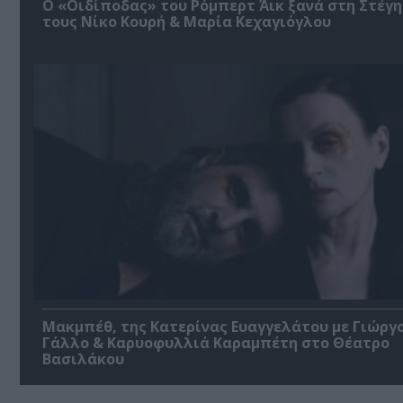
O «Οιδίποδας» του Ρόμπερτ Άικ ξανά στη Στέγη
τους Νίκο Κουρή & Μαρία Κεχαγιόγλου
Μακμπέθ, της Κατερίνας Ευαγγελάτου με Γιώργ
Γάλλο & Καρυοφυλλιά Καραμπέτη στο Θέατρο
Βασιλάκου