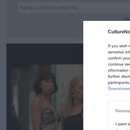
Ακο
CultureNo
If you wish 
Σ
sensitive in
confirm you
continue se
information 
further disc
participants
Downstream 
Persona
I want t