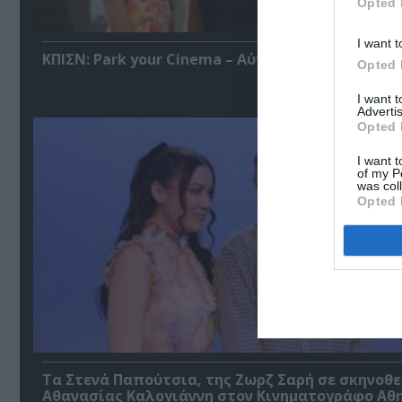
Opted 
I want t
ΚΠΙΣΝ: Park your Cinema – Αύγουστος 2026
Opted 
I want 
Advertis
Opted 
I want t
of my P
was col
Opted 
Τα Στενά Παπούτσια, της Ζωρζ Σαρή σε σκηνοθ
Αθανασίας Καλογιάννη στον Κινηματογράφο Αθ