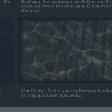
 – Με
Θεοδώρα, Αυτοκράτειρα του Βυζαντίου: Η ν
ελληνική όπερα του Θεόδωρου Στάθη στο 
Ολύμπια
ο
32οι Πλοές – Το Αίνιγμα της Εικόνας: Ομαδι
στο Ίδρυμα Π. & Μ. Κυδωνιέως