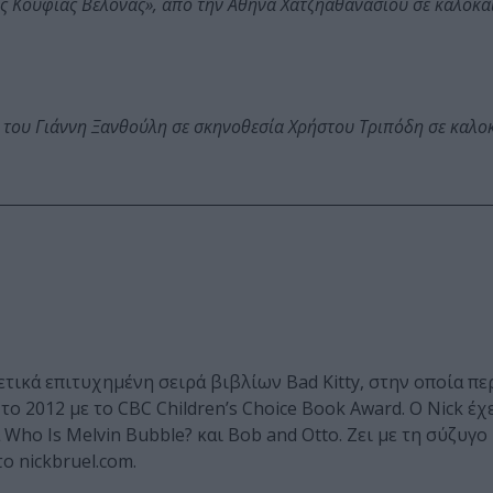
ης Κούφιας Βελόνας», από την Αθηνά Χατζηαθανασίου σε καλοκα
 του Γιάννη Ξανθούλη σε σκηνοθεσία Χρήστου Τριπόδη σε καλο
ετικά επιτυχημένη σειρά βιβλίων Bad Kitty, στην οποία π
το 2012 με το CBC Children’s Choice Book Award. Ο Nick έχ
Who Is Melvin Bubble? και Bob and Otto. Ζει με τη σύζυγο
ο nickbruel.com.