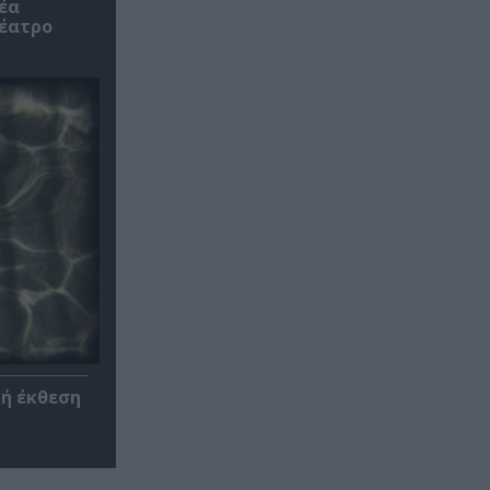
έα
θέατρο
κή έκθεση