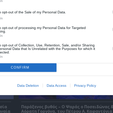
In
o opt-out of the Sale of my Personal Data.
O κύριος Βρομύλος, του Ντέιβιντ Ουάλιαμς
In
σκηνοθεσία Δημήτρη Δεγαΐτη στο 12ο Διεθν
Φεστιβάλ Άνδρου
to opt-out of processing my Personal Data for Targeted
ing.
In
o opt-out of Collection, Use, Retention, Sale, and/or Sharing
ersonal Data that Is Unrelated with the Purposes for which it
lected.
In
CONFIRM
Data Deletion
Data Access
Privacy Policy
εσία
Παράξενος βυθός – Ο Ψαράς ο Ποσειδώνας &
ηναία
Αόρατη Γοργόνα, του Πέτρου Α. Καφαντόγια