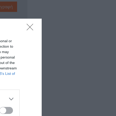
sonal or
ection to
ou may
 personal
out of the
 downstream
B’s List of