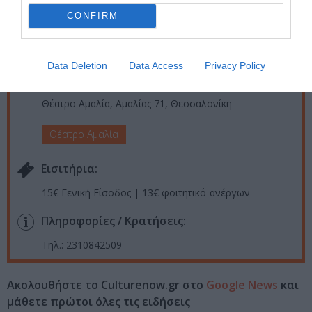
Δευτέρα-Τρίτη, 21:00 | Οι προγραμματισμένες για την
CONFIRM
Δευτέρα 7 και την Τρίτη 8 Νοεμβρίου παραστάσεις,
μεταφέρονται για την Δευτέρα 14 και Τρίτη 15
Νοεμβρίου
Data Deletion
Data Access
Privacy Policy
Τοποθεσία:
Θέατρο Αμαλία, Αμαλίας 71, Θεσσαλονίκη
Θέατρο Αμαλία
Eισιτήρια:
15€ Γενική Είσοδος | 13€ φοιτητικό-ανέργων
Πληροφορίες / Κρατήσεις:
Τηλ.: 2310842509
Ακολουθήστε το Culturenow.gr στο
Google News
και
μάθετε πρώτοι όλες τις ειδήσεις