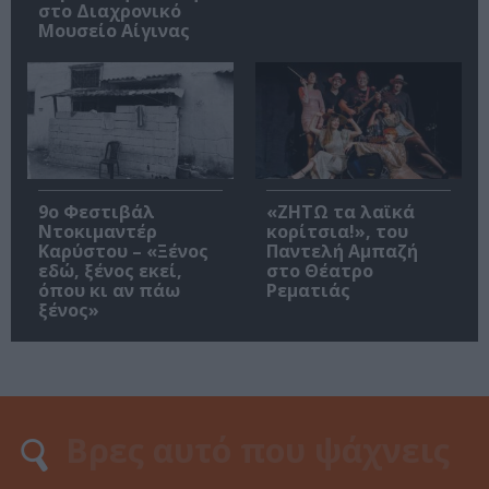
στο Διαχρονικό
Μουσείο Αίγινας
9ο Φεστιβάλ
«ΖΗΤΩ τα λαϊκά
Ντοκιμαντέρ
κορίτσια!», του
Καρύστου – «Ξένος
Παντελή Αμπαζή
εδώ, ξένος εκεί,
στο Θέατρο
όπου κι αν πάω
Ρεματιάς
ξένος»