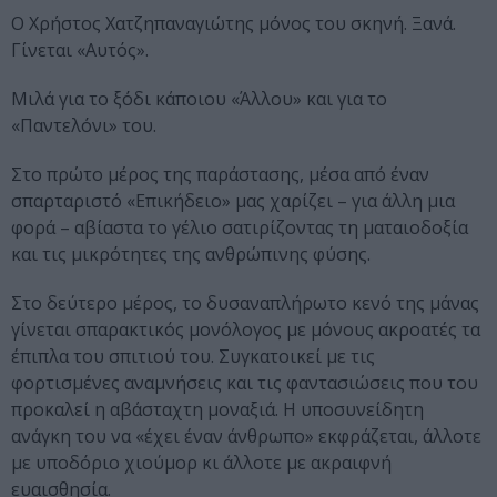
Ο Χρήστος Χατζηπαναγιώτης μόνος του σκηνή. Ξανά.
Γίνεται «Αυτός».
Μιλά για το ξόδι κάποιου «Άλλου» και για το
«Παντελόνι» του.
Στο πρώτο μέρος της παράστασης, μέσα από έναν
σπαρταριστό «Επικήδειο» μας χαρίζει – για άλλη μια
φορά – αβίαστα το γέλιο σατιρίζοντας τη ματαιοδοξία
και τις μικρότητες της ανθρώπινης φύσης.
Στο δεύτερο μέρος, το δυσαναπλήρωτο κενό της μάνας
γίνεται σπαρακτικός μονόλογος με μόνους ακροατές τα
έπιπλα του σπιτιού του. Συγκατοικεί με τις
φορτισμένες αναμνήσεις και τις φαντασιώσεις που του
προκαλεί η αβάσταχτη μοναξιά. Η υποσυνείδητη
ανάγκη του να «έχει έναν άνθρωπο» εκφράζεται, άλλοτε
με υποδόριο χιούμορ κι άλλοτε με ακραιφνή
ευαισθησία.