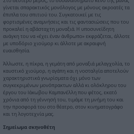
Στο δεύτερο μέρος, το δυσαναπλήρωτο κενό της μάνας
γίνεται σπαρακτικός μονόλογος με μόνους ακροατές τα
έπιπλα του σπιτιού του. Συγκατοικεί με τις
φορτισμένες αναμνήσεις και τις φαντασιώσεις που του
προκαλεί η αβάσταχτη μοναξιά. Η υποσυνείδητη
ανάγκη του να «έχει έναν άνθρωπο» εκφράζεται, άλλοτε
με υποδόριο χιούμορ κι άλλοτε με ακραιφνή
ευαισθησία.
Άλλωστε, η πίκρα, η γεμάτη από μοναξιά μελαγχολία, το
καυστικό χιούμορ, η αγάπη και η νοσταλγία αποτελούν
χαρακτηριστικά γνωρίσματα όχι μόνο των
συγκεκριμένων μονόπρακτων αλλά κι ολόκληρου του
έργου του Ιάκωβου Καμπανέλλη που φέτος, εκατό
χρόνια από τη γέννησή του, τιμάμε τη μνήμη του και
την προσφορά του στο θέατρο, στον κινηματογράφο
και τη λογοτεχνία μας.
Σημείωμα σκηνοθέτη