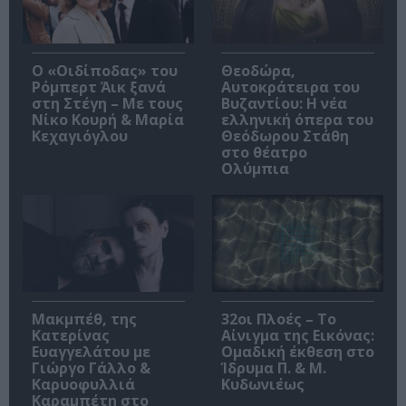
O «Οιδίποδας» του
Θεοδώρα,
Ρόμπερτ Άικ ξανά
Αυτοκράτειρα του
στη Στέγη – Με τους
Βυζαντίου: Η νέα
Νίκο Κουρή & Μαρία
ελληνική όπερα του
Κεχαγιόγλου
Θεόδωρου Στάθη
στο θέατρο
Ολύμπια
Μακμπέθ, της
32οι Πλοές – Το
Κατερίνας
Αίνιγμα της Εικόνας:
Ευαγγελάτου με
Ομαδική έκθεση στο
Γιώργο Γάλλο &
Ίδρυμα Π. & Μ.
Καρυοφυλλιά
Κυδωνιέως
Καραμπέτη στο