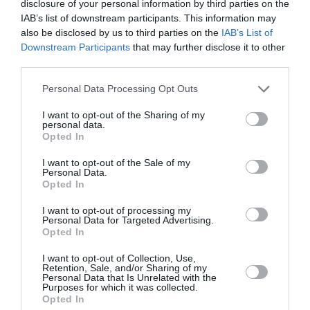
disclosure of your personal information by third parties on the
IAB’s list of downstream participants. This information may
Σκηνοθεσία:
Μάνος Καρατζογιάννης
also be disclosed by us to third parties on the
IAB’s List of
Ερμηνεία:
Χρήστος Χατζηπαναγιώτης
Downstream Participants
that may further disclose it to other
Σκηνικό:
Δημήτρης Καντάς
third parties.
Κοστούμι:
Βασιλική Σύρμα
Μουσική:
Αντώνης Παπακωνσταντίνου
Personal Data Processing Opt Outs
Φωτισμοί:
Αλέξανδρος Αλεξάνδρου
I want to opt-out of the Sharing of my
Βοηθός σκηνοθέτη:
Φίλιππος Παπαθεοδώρου
personal data.
Φωτογραφία:
Γιώργος Καβαλλιεράκης
Opted In
Παραγωγή:
Φεστιβάλ Νάξου, Όψεις Πολιτισμού,
I want to opt-out of the Sale of my
Πολιτισμός Σταθμός Θέατρο
Personal Data.
Opted In
Διάρκεια:
70 λεπτά
I want to opt-out of processing my
Personal Data for Targeted Advertising.
Opted In
Ταυτότητα Εκδήλωσης
I want to opt-out of Collection, Use,
Retention, Sale, and/or Sharing of my
Ημερομηνία:
Personal Data that Is Unrelated with the
Purposes for which it was collected.
31/10/2022
15/11/2022
Από:
Εως:
Opted In