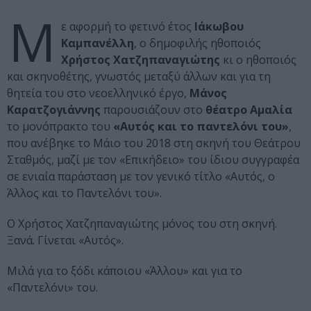
Μ
ε αφορμή το φετινό έτος
Ιάκωβου
Καμπανέλλη
, ο δημοφιλής ηθοποιός
Χρήστος Χατζηπαναγιώτης
κι ο ηθοποιός
και σκηνοθέτης, γνωστός μεταξύ άλλων και για τη
θητεία του στο νεοελληνικό έργο,
Μάνος
Καρατζογιάννης
παρουσιάζουν στο
θέατρο Αμαλία
το μονόπρακτο του
«Αυτός και το παντελόνι του»
,
που ανέβηκε το Μάιο του 2018 στη σκηνή του Θεάτρου
Σταθμός, μαζί με τον «Επικήδειο» του ίδιου συγγραφέα
σε ενιαία παράσταση με τον γενικό τίτλο «Αυτός, ο
Άλλος και το Παντελόνι του».
Ο Χρήστος Χατζηπαναγιώτης μόνος του στη σκηνή.
Ξανά. Γίνεται «Αυτός».
Μιλά για το ξόδι κάποιου «Άλλου» και για το
«Παντελόνι» του.