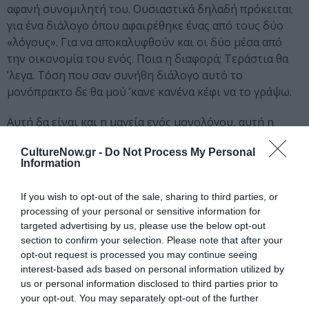
αφανή συνομιλητή του. Ουσιαστικά δηλαδή πρόκειται
για ένα διάλογο όπου αφαιρέθηκε ένας από τους δύο
«λόγους». Για να αποκαλυφθούν και οι δύο μέσα από
την οικονομία του ενός. Ποια η διαφορά; Τεράστια θα
’λεγα. Τόση που σαν συνήθη διάλογο αυτό το
μονόπρακτο δε θα μού ’κανε κανένα κέφι να το γράψω.
Αυτή δα είναι και η μαγεία ενός μονολόγου, αυτή η
μοναξιά του ενός προσώπου επί σκηνής, μοναξιά που
CultureNow.gr -
Do Not Process My Personal
ρευστοποιεί τα συγκεκριμένα του περίγυρου σε ύλη
Information
φαντασίας, ονείρου, σκέψης, δίνοντάς τους έτσι μιαν
παραπανιστή σημασία και άπλα.
If you wish to opt-out of the sale, sharing to third parties, or
processing of your personal or sensitive information for
Ιάκωβος Καμπανέλλης (Από το πρόγραμμα της
targeted advertising by us, please use the below opt-out
παράστασης της Γλυκερίας Καλαϊτζή «Άντρες σε κρίση»
section to confirm your selection. Please note that after your
τη σαιζόν 2004 – 2005 για το Θέατρο Αμαλία και την
opt-out request is processed you may continue seeing
Πειραματική Σκηνή Τέχνης).
interest-based ads based on personal information utilized by
us or personal information disclosed to third parties prior to
Συντελεστές
your opt-out. You may separately opt-out of the further