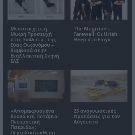
Μεσοτοιχίες ή
The Magician’s
Μικρή Προσευχή
Farewell: Οι Uriah
στις 3κ46 π.μ., της
Heep στο Floyd
Εύας Οικονόμου –
Βαμβακά στην
Εναλλακτική Σκηνή
ΕΛΣ
«Απομακρυσμένα
25 αναγνωστικές
Βουνά και Ποτάμια:
προτάσεις για τον
Πνευματική
Αύγουστο
Πατρίδα»:
Περιοδική έκθεση