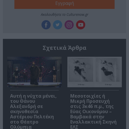
Ακολουθήστε το Culturenow.gr
Σχετικά Άρθρα
Αυτή η νύχτα μένει,
Μεσοτοιχίες ή
του Θάνου
Μικρή Προσευχή
Αλεξανδρή σε
στις 3κ46 π.μ., της
σκηνοθεσία
Εύας Οικονόμου –
Αστέριου Πελτέκη
Βαμβακά στην
στο Θέατρο
Εναλλακτική Σκηνή
Ολύμπια
ΕΛΣ