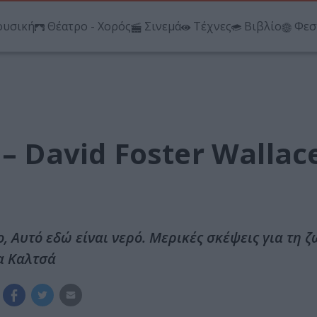
υσική
Θέατρο - Χορός
Σινεμά
Τέχνες
Βιβλίο
Φεσ
– David Foster Wallac
ο, Αυτό εδώ είναι νερό. Μερικές σκέψεις για τη ζ
α Καλτσά