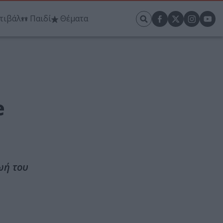
τιβάλ
Παιδί
Θέματα
e
ωή του