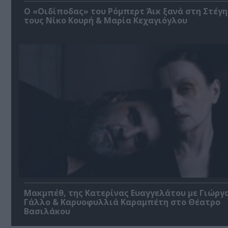
O «Οιδίποδας» του Ρόμπερτ Άικ ξανά στη Στέγη
τους Νίκο Κουρή & Μαρία Κεχαγιόγλου
Μακμπέθ, της Κατερίνας Ευαγγελάτου με Γιώργ
Γάλλο & Καρυοφυλλιά Καραμπέτη στο Θέατρο
Βασιλάκου