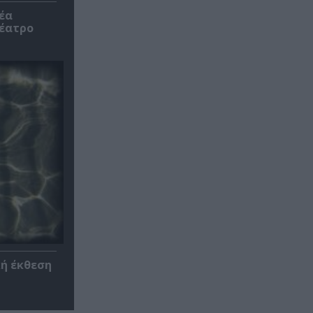
έα
θέατρο
κή έκθεση