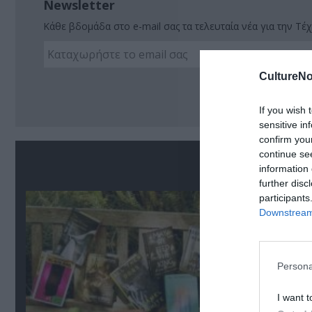
Newsletter
Κάθε βδομάδα στο e-mail σας τα τελευταία νέα για την Τέχ
CultureNo
Ακο
If you wish 
sensitive in
confirm you
continue se
Σ
information 
further disc
participants
Downstream 
Persona
I want t