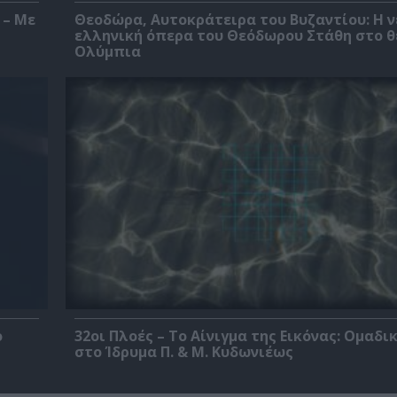
 – Με
Θεοδώρα, Αυτοκράτειρα του Βυζαντίου: Η ν
ελληνική όπερα του Θεόδωρου Στάθη στο 
Ολύμπια
ο
32οι Πλοές – Το Αίνιγμα της Εικόνας: Ομαδι
στο Ίδρυμα Π. & Μ. Κυδωνιέως