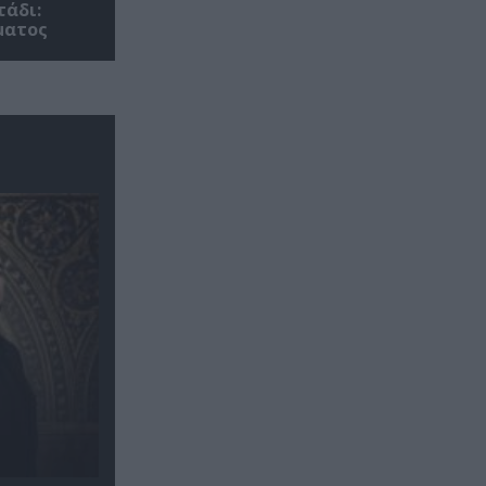
τάδι:
ματος