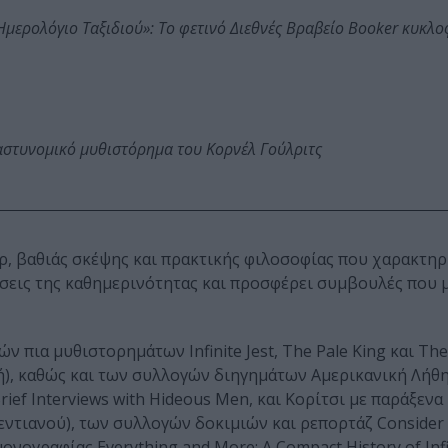
: Ημερολόγιο Ταξιδιού»: Το φετινό Διεθνές Βραβείο Booker κυκλ
αστυνομικό μυθιστόρημα του Κορνέλ Γούλριτς
, βαθιάς σκέψης και πρακτικής φιλοσοφίας που χαρακτηρί
ήσεις της καθημερινότητας και προσφέρει συμβουλές που 
ν πια μυθιστορημάτων Infinite Jest, The Pale King και Th
κή), καθώς και των συλλογών διηγημάτων Αμερικανική Λήθη
ief Interviews with Hideous Men, και Κορίτσι με παράξενα
ντιανού), των συλλογών δοκιμιών και ρεπορτάζ Consider 
 μονογραφίας Everything and More: A Compact History of Infi