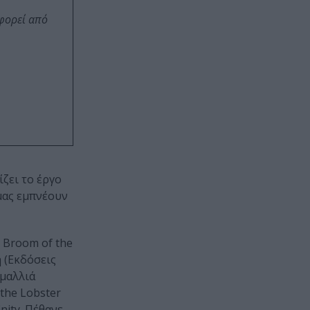
οφορεί από
ζει το έργο
μας εμπνέουν
e Broom of the
 (Εκδόσεις
 μαλλιά
the Lobster
nity. Πέθανε