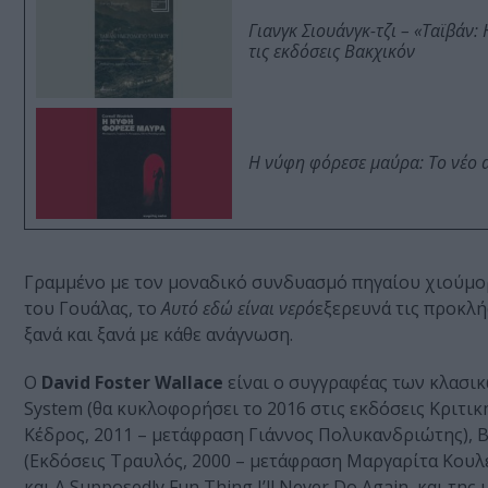
Γιανγκ Σιουάνγκ-τζι – «Ταϊβάν
τις εκδόσεις Βακχικόν
Η νύφη φόρεσε μαύρα: Το νέο 
Γραμμένο με τον μοναδικό συνδυασμό πηγαίου χιούμορ
του Γουάλας, το
Αυτό εδώ είναι νερό
εξερευνά τις προκλ
ξανά και ξανά με κάθε ανάγνωση.
Ο
David Foster Wallace
είναι ο συγγραφέας των κλασικώ
System (θα κυκλοφορήσει το 2016 στις εκδόσεις Κριτι
Κέδρος, 2011 – μετάφραση Γιάννος Πολυκανδριώτης), Br
(Εκδόσεις Τραυλός, 2000 – μετάφραση Μαργαρίτα Κουλε
και A Supposedly Fun Thing I’ll Never Do Again, και της