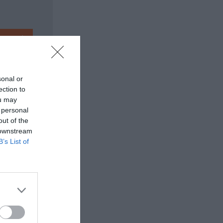
sonal or
ection to
ou may
 personal
out of the
 downstream
B’s List of