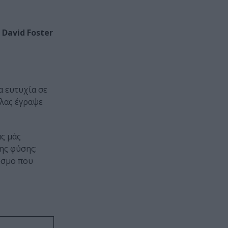
David Foster
α ευτυχία σε
λας έγραψε
ς μάς
ης φύσης:
όσμο που