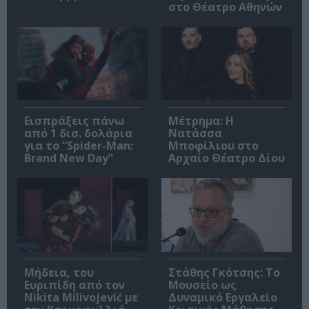
στο Θέατρο Αθηνών
Εισπράξεις πάνω
Μέτρημα: Η
από 1 δισ. δολάρια
Νατάσσα
για το “Spider-Man:
Μποφίλιου στο
Brand New Day”
Αρχαίο Θέατρο Δίου
Μήδεια, του
Στάθης Γκότσης: Το
Ευριπίδη από τον
Μουσείο ως
Nikita Milivojević με
Δυναμικό Εργαλείο