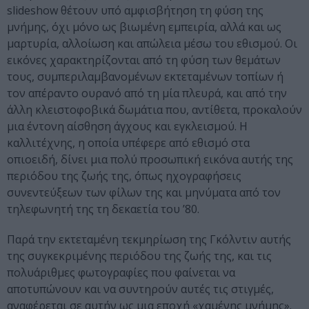
slideshow θέτουν υπό αμφισβήτηση τη φύση της
μνήμης, όχι μόνο ως βιωμένη εμπειρία, αλλά και ως
μαρτυρία, αλλοίωση και απώλεια μέσω του εθισμού. Οι
εικόνες χαρακτηρίζονται από τη φύση των θεμάτων
τους, συμπεριλαμβανομένων εκτεταμένων τοπίων ή
τον απέραντο ουρανό από τη μία πλευρά, και από την
άλλη κλειστοφοβικά δωμάτια που, αντίθετα, προκαλούν
μια έντονη αίσθηση άγχους και εγκλεισμού. Η
καλλιτέχνης, η οποία υπέφερε από εθισμό στα
οπιοειδή, δίνει μια πολύ προσωπική εικόνα αυτής της
περιόδου της ζωής της, όπως ηχογραφήσεις
συνεντεύξεων των φίλων της και μηνύματα από τον
τηλεφωνητή της τη δεκαετία του ’80.
Παρά την εκτεταμένη τεκμηρίωση της Γκόλντιν αυτής
της συγκεκριμένης περιόδου της ζωής της, και τις
πολυάριθμες φωτογραφίες που φαίνεται να
αποτυπώνουν και να συντηρούν αυτές τις στιγμές,
αναφέρεται σε αυτήν ως μια εποχή «χαμένης μνήμης».