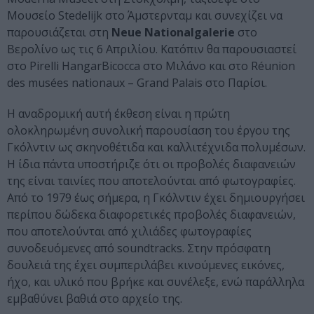
Μουσείο Stedelijk στο Άμστερνταμ και συνεχίζει να
παρουσιάζεται στη
Neue Nationalgalerie
στο
Βερολίνο ως τις 6 Απριλίου. Κατόπιν θα παρουσιαστεί
στο Pirelli HangarBicocca στο Μιλάνο και στο Réunion
des musées nationaux – Grand Palais στο Παρίσι.
Η αναδρομική αυτή έκθεση είναι η πρώτη
ολοκληρωμένη συνολική παρουσίαση του έργου της
Γκόλντιν ως σκηνοθέτιδα και καλλιτέχνιδα πολυμέσων.
Η ίδια πάντα υποστήριζε ότι οι προβολές διαφανειών
της
είναι ταινίες που αποτελούνται από φωτογραφίες.
Από το 1979 έως σήμερα, η Γκόλντιν έχει δημιουργήσει
περίπου δώδεκα διαφορετικές προβολές διαφανειών,
που αποτελούνται από χιλιάδες φωτογραφίες
συνοδευόμενες από soundtracks. Στην πρόσφατη
δουλειά της έχει συμπεριλάβει κινούμενες εικόνες,
ήχο, και υλικό που βρήκε και συνέλεξε, ενώ παράλληλα
εμβαθύνει βαθιά στο αρχείο της.