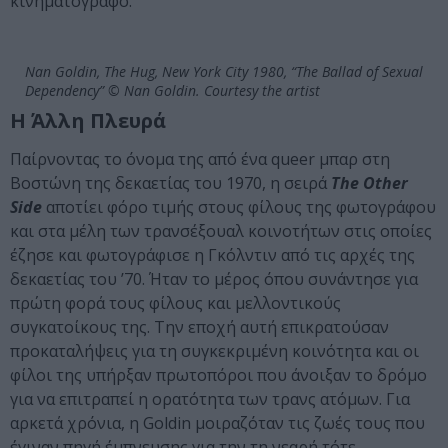
κινηματογράφο.
Nan Goldin, The Hug, New York City 1980, “The Ballad of Sexual
Dependency” © Nan Goldin. Courtesy the artist
Η Άλλη Πλευρά
Παίρνοντας το όνομα της από ένα queer μπαρ στη
Βοστώνη της δεκαετίας του 1970, η σειρά
The Other
Side
αποτίει φόρο τιμής στους φίλους της φωτογράφου
και στα μέλη των τρανσέξουαλ κοινοτήτων στις οποίες
έζησε και φωτογράφισε η Γκόλντιν από τις αρχές της
δεκαετίας του ’70. Ήταν το μέρος όπου συνάντησε για
πρώτη φορά τους φίλους και μελλοντικούς
συγκατοίκους της. Την εποχή αυτή επικρατούσαν
προκαταλήψεις για τη συγκεκριμένη κοινότητα και οι
φίλοι της υπήρξαν πρωτοπόροι που άνοιξαν το δρόμο
για να επιτραπεί η ορατότητα των τρανς ατόμων. Για
αρκετά χρόνια, η Goldin μοιραζόταν τις ζωές τους
που
έγιναν πηγή έμπνευσης για την τη νεαρή τότε