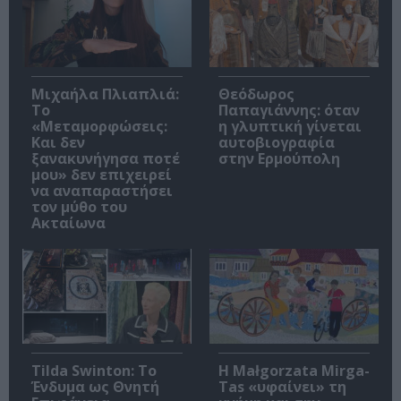
Μιχαήλα Πλιαπλιά:
Θεόδωρος
Το
Παπαγιάννης: όταν
«Μεταμορφώσεις:
η γλυπτική γίνεται
Και δεν
αυτοβιογραφία
ξανακυνήγησα ποτέ
στην Ερμούπολη
μου» δεν επιχειρεί
να αναπαραστήσει
τον μύθο του
Ακταίωνα
Tilda Swinton: Το
Η Małgorzata Mirga-
Ένδυμα ως Θνητή
Tas «υφαίνει» τη