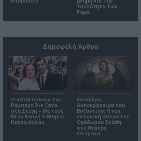
Επιφάνεια
μνήμη και την
ταυτότητα των
Ρομά
Δημοφιλή Άρθρα
O «Οιδίποδας» του
Θεοδώρα,
Ρόμπερτ Άικ ξανά
Αυτοκράτειρα του
στη Στέγη – Με τους
Βυζαντίου: Η νέα
Νίκο Κουρή & Μαρία
ελληνική όπερα του
Κεχαγιόγλου
Θεόδωρου Στάθη
στο θέατρο
Ολύμπια