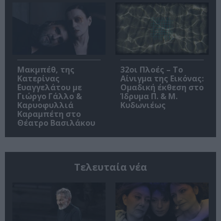
Μακμπέθ, της
32οι Πλοές – Το
Κατερίνας
Αίνιγμα της Εικόνας:
Ευαγγελάτου με
Ομαδική έκθεση στο
Γιώργο Γάλλο &
Ίδρυμα Π. & Μ.
Καρυοφυλλιά
Κυδωνιέως
Καραμπέτη στο
Θέατρο Βασιλάκου
Τελευταία νέα