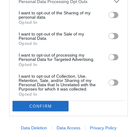
Personal Data Processing Opt Outs
τραγουδισμένο από μια παιδική χορωδία. Η μουσική
I want to opt-out of the Sharing of my
και οι εικόνες στο
Fire Leap
δημιουργούν μια σύνθετη
personal data.
αλληλεπίδραση στην οποία η καλλιτέχνης εισχωρεί
Opted In
στον κόσμο των παιδικών φόβων και των παιδικών
I want to opt-out of the Sale of my
τραγουδιών. Το κτίριο για το έργο αυτό σχεδιάστηκε
Personal Data.
από την Hala Wardé και είναι βασισμένο σε ένα
Opted In
θεατρικό σπίτι.
I want to opt-out of processing my
Personal Data for Targeted Advertising.
Opted In
Nan Goldin, Elephant mask, Boston, 1985, “Fire Leap” © Nan
I want to opt-out of Collection, Use,
Goldin. Courtesy the artist
Retention, Sale, and/or Sharing of my
Personal Data that Is Unrelated with the
Purposes for which it was collected.
Opted In
Η Μπαλάντα της Σεξουαλικής Εξάρτησης
CONFIRM
Το magnum opus της Ναν Γκόλντιν
The Ballad of
Sexual Dependency
καταγράφει τη ζωή στη Νέα York, το
Provincetown, το Βερολίνο και το Λονδίνο, ξεκινώντας
Data Deletion
Data Access
Privacy Policy
από τις δεκαετίες του 1970 και του 80 και φτάνοντας ως