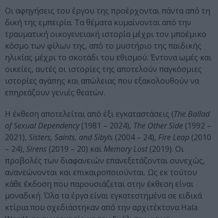
Οι αφηγήσεις του έργου της προέρχονται πάντα από τη
δική της εμπειρία. Τα θέματα κυμαίνονται από την
τραυματική οικογενειακή ιστορία μέχρι τον μποέμικο
κόσμο των φίλων της, από το μυστήριο της παιδικής
ηλικίας μέχρι το σκοτάδι του εθισμού. Έντονα ωμές και
οικείες, αυτές οι ιστορίες της αποτελούν παγκόσμιες
ιστορίες αγάπης και απώλειας που εξακολουθούν να
επηρεάζουν γενιές θεατών.
Η έκθεση αποτελείται από έξι εγκαταστάσεις (
The Ballad
of Sexual Dependency
(1981 – 2024),
The Other Side
(1992 –
2021),
Sisters, Saints, and Sibyls
(2004 – 24),
Fire Leap
(2010
– 24),
Sirens
(2019 – 20) και
Memory Lost
(2019). Οι
προβολές των διαφανειών επανεξετάζονται συνεχώς,
ανανεώνονται και επικαιροποιούνται. Ως εκ τούτου
κάθε έκδοση που παρουσιάζεται στην έκθεση είναι
μοναδική. Όλα τα έργα είναι εγκατεστημένα σε ειδικά
κτίρια που σχεδιάστηκαν από την αρχιτέκτονα Hala