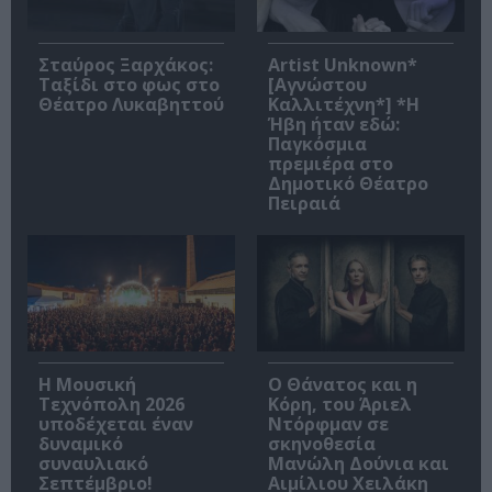
Σταύρος Ξαρχάκος:
Artist Unknown*
Ταξίδι στο φως στο
[Αγνώστου
Θέατρο Λυκαβηττού
Καλλιτέχνη*] *Η
Ήβη ήταν εδώ:
Παγκόσμια
πρεμιέρα στο
Δημοτικό Θέατρο
Πειραιά
Η Μουσική
Ο Θάνατος και η
Τεχνόπολη 2026
Κόρη, του Άριελ
υποδέχεται έναν
Ντόρφμαν σε
δυναμικό
σκηνοθεσία
συναυλιακό
Μανώλη Δούνια και
Σεπτέμβριο!
Αιμίλιου Χειλάκη