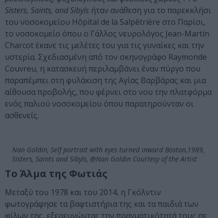
Sisters, Saints, and Sibyls
ήταν ανάθεση για το παρεκκλήσι
του νοσοκομείου Hôpital de la Salpêtrière στο Παρίσι,
το νοσοκομείο όπου ο Γάλλος νευρολόγος Jean-Martin
Charcot έκανε τις μελέτες του για τις γυναίκες και την
υστερία. Σχεδιασμένη από τον σκηνογράφο Raymonde
Couvreu, η κατασκευή περιλαμβάνει έναν πύργο που
παραπέμπει στη φυλάκιση της Αγίας Βαρβάρας και μια
αίθουσα προβολής, που φέρνει στο νου την πλατφόρμα
ενός παλιού νοσοκομείου όπου παρατηρούνταν οι
ασθενείς.
Nan Goldin, Self portrait with eyes turned inward Boston,1989,
Sisters, Saints and Sibyls, @Nan Goldin Courtesy of the Artist
Το Άλμα της Φωτιάς
Μεταξύ του 1978 και του 2014, η Γκόλντιν
φωτογράφησε τα βαφτιστήρια της και τα παιδιά των
φίλων της, εξερευνώντας την πραγματικότητά τους σε