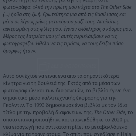
φωτογράφο: «
Από την πρώτη μου νύχτα στο The Other Side
(…) ήρθα στη ζωή. Ερωτεύτηκα μια από τις βασίλισσες και
μέσα σε λίγους μήνες μετακόμισα μαζί τους.
Απολύτως
αφιερωμένη στις φίλες μου, έγιναν ολόκληρος ο κόσμος μου.
Μέρος της λατρείας μου γι’ αυτές περιελάμβανε να τις
φωτογραφίζω. Ήθελα να τις τιμήσω, να τους δείξω πόσο
όμορφες ήταν
».
ΔΕΣ 3 ΦΩΤΟΓΡΑΦΙΕΣ
Αυτό συνέχισε να είναι ένα από τα σημαντικότερα
κίνητρα για τη δουλειά της. Εκτός από τα μέσα των
φωτογραφιών και των διαφανειών, το βιβλίο έγινε ένα
σημαντικό μέσο καλλιτεχνικής έκφρασης για την
Γκόλντιν. Το 1993 δημοσίευσε ένα βιβλίο με τον ίδιο
τίτλο με την προβολή διαφανειών της,
The Other Side
, το
οποίο επικαιροποιήθηκε και
επανεκδόθηκε το 2020 με
νέα εισαγωγή που αντικατοπτρίζει το μεταβαλλόμενο
κλίμα για τα τρανς άτομα. Το σπίτι που σχεδίασε η Hala