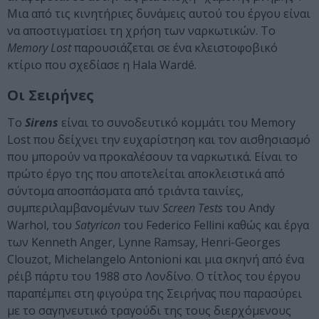
Μια από τις κινητήριες δυνάμεις αυτού του έργου είναι
να αποστιγματίσει τη χρήση των ναρκωτικών. Το
Memory Lost
παρουσιάζεται σε ένα κλειστοφοβικό
κτίριο που σχεδίασε η Hala Wardé.
Οι Σειρήνες
Το
Sirens
είναι το συνοδευτικό κομμάτι του Memory
Lost που δείχνει την ευχαρίστηση και τον αισθησιασμό
που μπορούν να προκαλέσουν τα ναρκωτικά. Είναι το
πρώτο έργο της που αποτελείται αποκλειστικά από
σύντομα αποσπάσματα από τριάντα ταινίες,
συμπεριλαμβανομένων των
Screen Tests
του Andy
Warhol, του
Satyricon
του Federico Fellini καθώς και έργα
των Kenneth Anger, Lynne Ramsay, Henri-Georges
Clouzot, Michelangelo Antonioni και μια σκηνή από ένα
ρέιβ πάρτυ του 1988 στο Λονδίνο. Ο τίτλος του έργου
παραπέμπει στη φιγούρα της Σειρήνας που παρασύρει
με το σαγηνευτικό τραγούδι της τους διερχόμενους