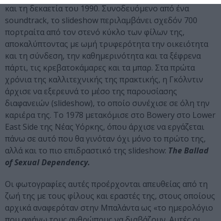
και τη δεκαετία του 1990. Συνοδευόμενο από ένα
soundtrack, το slideshow περιλαμβάνει σχεδόν 700
πορτραίτα από τον στενό κύκλο των φίλων της,
αποκαλύπτοντας με ωμή τρυφερότητα την οικειότητα
και τη σύνδεση, την καθημερινότητα και τα ξέφρενα
πάρτι, τις κρεβατοκάμαρες και τα μπαρ. Στα πρώτα
χρόνια της καλλιτεχνικής της πρακτικής, η Γκόλντιν
άρχισε να εξερευνά το μέσο της παρουσίασης
διαφανειών (slideshow), το οποίο συνέχισε σε όλη την
καριέρα της. Το 1978 μετακόμισε στο Bowery στο Lower
East Side της Νέας Υόρκης, όπου άρχισε να εργάζεται
πάνω σε αυτό που θα γινόταν όχι μόνο το πρώτο της,
αλλά και το πιο επιδραστικό της slideshow:
The Ballad
of Sexual Dependency.
Οι φωτογραφίες αυτές προέρχονται απευθείας από τη
ζωή της με τους φίλους και εραστές της, στους οποίους
αρχικά αναφερόταν στην Μπαλάντα ως «το ημερολόγιο
που αφήνω τους ανθρώπους να διαβάζουν. Αυτές οι