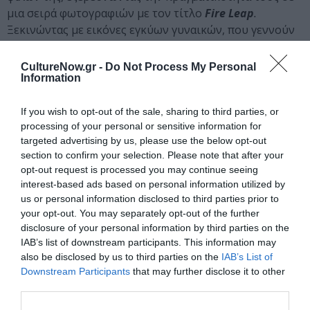
μια σειρά φωτογραφιών με τον τίτλο
Fire Leap
.
Ξεκινώντας με εικόνες εγκύων γυναικών, που γεννούν
και θηλάζουν, η καλλιτέχνης φωτογράφησε τα παιδιά
γύρω της με οικειότητα. και με τους δικούς τους όρους.
CultureNow.gr -
Do Not Process My Personal
Information
Εξερευνά τη σχέση τους με τους ενήλικες, αλλά
ενδιαφέρεται περισσότερο πώς σχετίζονται μεταξύ
τους και πώς αναπτύσσουν τις δικές τους ταυτότητες. Η
If you wish to opt-out of the sale, sharing to third parties, or
processing of your personal or sensitive information for
Γκόλντιν λέει ότι «
τα παιδιά γεννιούνται γνωρίζοντας τα
targeted advertising by us, please use the below opt-out
πάντα και καθώς κοινωνικοποιούνται, τα ξεχνούν».
section to confirm your selection. Please note that after your
opt-out request is processed you may continue seeing
Το 2014, η Goldin δημοσίευσε το
Eden and After,
ένα
interest-based ads based on personal information utilized by
βιβλίο φωτογραφιών με αυτό το θέμα. Καθώς ο τίτλος
us or personal information disclosed to third parties prior to
υποδηλώνει, ο παράδεισος της παιδικής ηλικίας δε
your opt-out. You may separately opt-out of the further
διαρκεί για πάντα. Όπως συμβαίνει συχνά με το έργο
disclosure of your personal information by third parties on the
της, η επιλογή των στίχων είναι η αφηγηματική φωνή
IAB’s list of downstream participants. This information may
also be disclosed by us to third parties on the
IAB’s List of
του κάθε κεφαλαίου του έργου. Όλα τα τραγούδια έχουν
Downstream Participants
that may further disclose it to other
επιλεγεί από παιδιά και περιλαμβάνουν το
Please Don’t
third parties.
Go Topless Mother
από τον Troy Hess,
Little Child
των
Wayne Shanklin και το
Space Oddity
του David Bowie