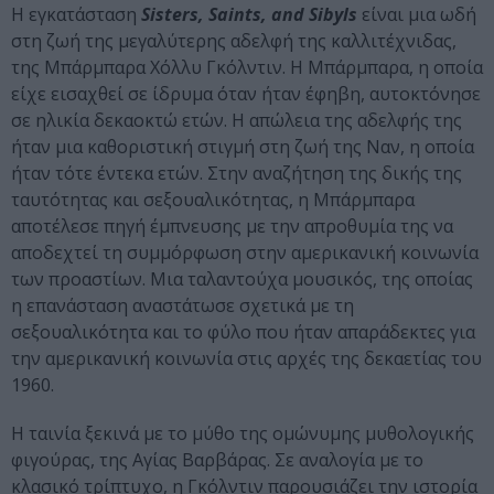
Η εγκατάσταση
Sisters, Saints, and Sibyls
είναι μια ωδή
στη ζωή της μεγαλύτερης αδελφή της καλλιτέχνιδας,
της Μπάρμπαρα Χόλλυ Γκόλντιν. Η Μπάρμπαρα, η οποία
είχε εισαχθεί σε ίδρυμα όταν ήταν έφηβη, αυτοκτόνησε
σε ηλικία δεκαοκτώ ετών. Η απώλεια της αδελφής της
ήταν μια καθοριστική στιγμή στη ζωή της Ναν, η οποία
ήταν τότε έντεκα ετών. Στην αναζήτηση της δικής της
ταυτότητας και σεξουαλικότητας, η Μπάρμπαρα
αποτέλεσε πηγή έμπνευσης με την απροθυμία της να
αποδεχτεί τη συμμόρφωση στην αμερικανική κοινωνία
των προαστίων. Μια ταλαντούχα μουσικός, της οποίας
η επανάσταση αναστάτωσε σχετικά με τη
σεξουαλικότητα και το φύλο που ήταν απαράδεκτες για
την αμερικανική κοινωνία στις αρχές της δεκαετίας του
1960.
Η ταινία ξεκινά με το μύθο της ομώνυμης μυθολογικής
φιγούρας, της Αγίας Βαρβάρας. Σε αναλογία με το
κλασικό τρίπτυχο, η Γκόλντιν παρουσιάζει την ιστορία