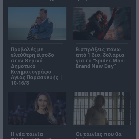
Προβολές με
Εισπράξεις πάνω
ελεύθερη είσοδο
από 1 δισ. δολάρια
στον Θερινό
για το “Spider-Man:
Δημοτικό
Brand New Day”
Κινηματογράφο
Αγίας Παρασκευής |
10-16/8
Η νέα ταινία
Οι ταινίες που θα