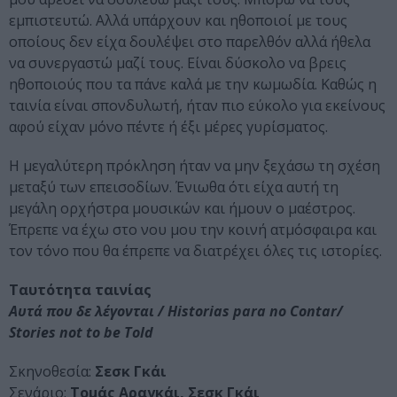
εμπιστευτώ. Αλλά υπάρχουν και ηθοποιοί με τους
οποίους δεν είχα δουλέψει στο παρελθόν αλλά ήθελα
να συνεργαστώ μαζί τους. Είναι δύσκολο να βρεις
ηθοποιούς που τα πάνε καλά με την κωμωδία. Καθώς η
ταινία είναι σπονδυλωτή, ήταν πιο εύκολο για εκείνους
αφού είχαν μόνο πέντε ή έξι μέρες γυρίσματος.
Η μεγαλύτερη πρόκληση ήταν να μην ξεχάσω τη σχέση
μεταξύ των επεισοδίων. Ένιωθα ότι είχα αυτή τη
μεγάλη ορχήστρα μουσικών και ήμουν ο μαέστρος.
Έπρεπε να έχω στο νου μου την κοινή ατμόσφαιρα και
τον τόνο που θα έπρεπε να διατρέχει όλες τις ιστορίες.
Ταυτότητα ταινίας
Αυτά που δε λέγονται / Historias para no Contar/
Stories not to be Told
Σκηνοθεσία:
Σεσκ Γκάι
Σενάριο:
Τομάς Αραγκάι, Σεσκ Γκάι