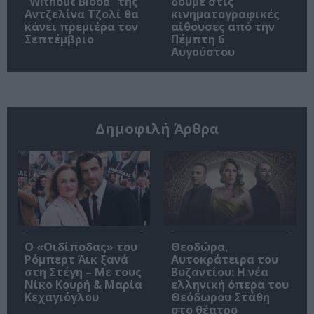
“Without Blood” της
δούμε στις
Αντζελίνα Τζολί θα
κινηματογραφικές
κάνει πρεμιέρα τον
αίθουσες από την
Σεπτέμβριο
Πέμπτη 6
Αυγούστου
Δημοφιλή Άρθρα
O «Οιδίποδας» του
Θεοδώρα,
Ρόμπερτ Άικ ξανά
Αυτοκράτειρα του
στη Στέγη – Με τους
Βυζαντίου: Η νέα
Νίκο Κουρή & Μαρία
ελληνική όπερα του
Κεχαγιόγλου
Θεόδωρου Στάθη
στο θέατρο