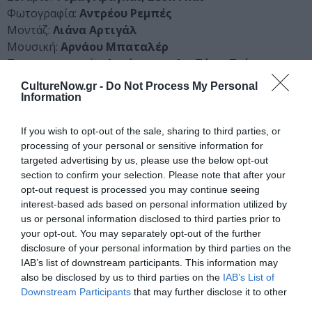
Φωτογραφία:
Αντρέου Ρεμπές
Μοντάζ:
Λιάνα Αρτιγάλ
Μουσική:
Αρνάου Μπαταλέρ
Πρωταγωνιστούν:
Αντόνιο ντε λα Τόρε, Τσίνο
Νταρίν, Χοσέ Κορονάδο, Ανα Καστίγιο, Χαβιέρ
CultureNow.gr -
Do Not Process My Personal
Κάμαρα, Μαριμπέλ Βερντού, Νόρα Νάβας, Χαβιέρ
Information
Ρέι, Βερόνικα Ετσέγκουι, Αλεξάνδρα Χιμένεθ, Κουίμ
Γκουτιέρες, Μπελέν Κουέστα
If you wish to opt-out of the sale, sharing to third parties, or
processing of your personal or sensitive information for
Διάρκεια:
100 λεπτά
targeted advertising by us, please use the below opt-out
section to confirm your selection. Please note that after your
Χώρα παραγωγής:
Ισπανία
opt-out request is processed you may continue seeing
Έτος παραγωγής:
2022
interest-based ads based on personal information utilized by
us or personal information disclosed to third parties prior to
your opt-out. You may separately opt-out of the further
disclosure of your personal information by third parties on the
IAB’s list of downstream participants. This information may
also be disclosed by us to third parties on the
IAB’s List of
Downstream Participants
that may further disclose it to other
third parties.