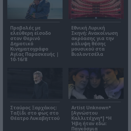
Προβολές με
Εθνική Λυρική
ελεύθερη είσοδο
Σκηνή: Ανακοίνωση
στον Θερινό
ακρόασης για την
Δημοτικό
κάλυψη θέσης
Κινηματογράφο
μουσικού στα
Αγίας Παρασκευής |
Βιολοντσέλα
10-16/8
Σταύρος Ξαρχάκος:
Artist Unknown*
Ταξίδι στο φως στο
[Αγνώστου
Θέατρο Λυκαβηττού
Καλλιτέχνη*] *Η
Ήβη ήταν εδώ:
Παγκόσμια