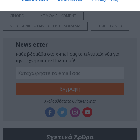
Tags
CINOBO
ΚΩΜΩΔΙΑ - ΚΟΜΕΝΤΙ
ΝΕΕΣ ΤΑΙΝΙΕΣ - ΤΑΙΝΙΕΣ ΤΗΣ ΕΒΔΟΜΑΔΑΣ
ΞΕΝΕΣ ΤΑΙΝΙΕΣ
Newsletter
Κάθε βδομάδα στο e-mail σας τα τελευταία νέα για
την Τέχνη και τον Πολιτισμό!
Ακολουθήστε το Culturenow.gr
Σχετικά Άρθρα