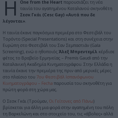
Η
One from the Heart
παρουσιάζει τη νέα
ταινία του αγαπημένου Καταλανού σκηνοθέτη
Σεσκ Γκάι (Cesc Gay)
«Αυτά που δε
λέγονται»
.
Η ταινία έκανε παγκόσμια πρεμιέρα στο Φεστιβάλ του
Τορόντο (Special Presentations) και στη συνέχεια στην
Ευρώπη στο Φεστιβάλ του Σαν Σεμπαστιάν (Gala
Screening), ενώ ο ηθοποιός
Άλεξ Μπρεντεμίλ
κέρδισε
φέτος το Βραβείο Ερμηνείας – Premis Gaudi από την
Καταλανική Ακαδημία Κινηματογράφου. Στην Ελλάδα η
ταινία έκανε την πρεμιέρα της πριν από μερικές μέρες
στο πλαίσιο του
7ου Φεστιβάλ Ισπανόφωνου
Κινηματογράφου – Fecha
παρουσία του σκηνοθέτη για
πρώτη φορά στη χώρα μας.
Ο Σεσκ Γκάι (Τρούμαν,
Οι Γείτονες από Πάνω
)
βρίσκεται για άλλη μια φορά στην αγαπημένη του πόλη
τη Βαρκελώνη και στο στοιχείο του, τις «άβολες» αλλά