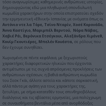
τόσο αναγνωρίσιμες καθημερινές ανθρώπινες ιστορίες,
δημιουργώντας εδώ μια πληθωρική σπονδυλωτή
κωμωδία χαρακτήρων στην οποία επιστρατεύει σχεδόν
την ερμηνευτική «Εθνική» Ισπανίας με ονόματα όπως οι
Αντόνιο ντε λα Τόρε, Τσίνο Νταρίν, Χοσέ Κορονάδο,
Άννα Καστίγιο, Μαριμπέλ Βερντού, Νόρα Νάβας,
Χαβιέ Ρέι, Βερόνικα Ετσέγκουι, Αλεξάνδρα Χιμένεθ,
Κουίμ Γκουτιέρες, Μπελέν Κουέστα,
σε ρόλους που
δεν έχουμε συνηθίσει.
Χωρισμένη σε πέντε κεφάλαια, με ξεχωριστούς
χαρακτήρες διαφορετικών ηλικιών που έρχονται
αντιμέτωποι με τις συχνά απρόσμενες προκλήσεις των
ανθρώπινων σχέσεων, η βαθιά ανθρώπινη κωμωδία
του Σεσκ Γκάι, άλλοτε αστεία και κάποτε σαρκαστική,
αλλά πάντα με αγάπη για τους χαρακτήρες της,
ξετυλίγει, με σήμα κατατεθέν τους σπινθηροβόλους
διαλόγους και τις αβίαστες ερμηνείες, μια πολύχρωμη
σε συναισθήματα βεντάλια μέσα από ανορθόδοξες