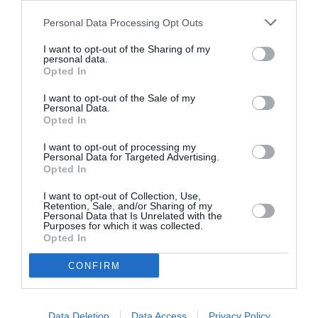
Personal Data Processing Opt Outs
I want to opt-out of the Sharing of my
personal data.
Opted In
I want to opt-out of the Sale of my
Ταυτότητα
Personal Data.
Opted In
15 Ιουνίου στους κινηματογράφους από την One
I want to opt-out of processing my
from the Heart
Personal Data for Targeted Advertising.
Opted In
Ακολουθήστε το Culturenow.gr στο
Google News
και
I want to opt-out of Collection, Use,
μάθετε πρώτοι όλες τις ειδήσεις
Retention, Sale, and/or Sharing of my
Personal Data that Is Unrelated with the
Purposes for which it was collected.
Δείτε όλα τα
τελευταία νέα
για την Τέχνη και τον
Opted In
Πολιτισμό στο
Culturenow.gr
CONFIRM
Νέοι Διαγωνισμοί
❯
Data Deletion
Data Access
Privacy Policy