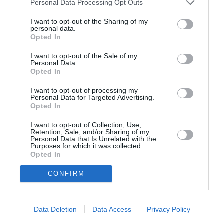
Personal Data Processing Opt Outs
I want to opt-out of the Sharing of my
personal data.
Opted In
I want to opt-out of the Sale of my
Personal Data.
Opted In
Απόστολος
Αλέξανδρος
Χαντζαράς –
Μαγκανιώτης –
I want to opt-out of processing my
«Κλεμμένος
State of Change:
Personal Data for Targeted Advertising.
Πειρατής» &
Έκθεση στην
Opted In
“Beauty and Blue”:
γκαλερί Ακρόπρωρο
Διπλή παράλληλη
I want to opt-out of Collection, Use,
Retention, Sale, and/or Sharing of my
έκθεση στην Πάτμο
Personal Data that Is Unrelated with the
Purposes for which it was collected.
Opted In
CONFIRM
Data Deletion
Data Access
Privacy Policy
Σπάνιος πίνακας
Χρήστος