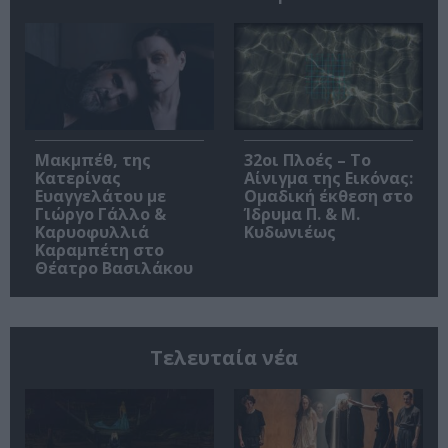
Μακμπέθ, της
32οι Πλοές – Το
Κατερίνας
Αίνιγμα της Εικόνας:
Ευαγγελάτου με
Ομαδική έκθεση στο
Γιώργο Γάλλο &
Ίδρυμα Π. & Μ.
Καρυοφυλλιά
Κυδωνιέως
Καραμπέτη στο
Θέατρο Βασιλάκου
Τελευταία νέα