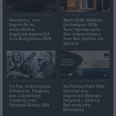
Άλκηστις, του
Φεστιβάλ Αθηνών
Ευριπίδη σε
Επιδαύρου 2026:
σκηνοθεσία
Ένας προορισμός –
Δημήτρη Καραντζά
δύο παραστάσεις
στα Αισχύλεια 2026
που δεν πρέπει να
χάσετε
Το Ροκ το Ελληνικό:
3o Piraeus Port Film
Ο Κώστας Τουρνάς
Festival στο
και ο Διονύσης
Δημοτικό Θέατρο
Τσακνής στο
Πειραιά – Από τη
Θέατρο Άλσος ΔΕΗ
Βαλτική στη
Μεσόγειο