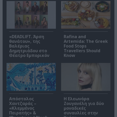
«DEADLIFT. Άρση
Rafina and
θανάτου», της
Artemida: The Greek
Βαλέριας
Food Stops
Δημητριάδου στο
Travellers Should
Θέατρο Εμπορικόν
Know
Απόστολος
Η Ελεωνόρα
Χαντζαράς –
Ζουγανέλη για δύο
«Κλεμμένος
μοναδικές
Πειρατής» &
συναυλίες στην