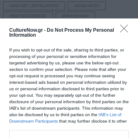
VIDEO ART - INSTALLATIONS
ΑΘΗΝΑ ΧΑΤΖΗ
ΕΙΚΑΣΤΙΚΕΣ ΕΚΘΕΣΕΙΣ
ΜΑΡΙΑ ΚΕΛΑΪΔΗ
ΟΜΑΔΙΚΕΣ ΕΚΘΕΣΕΙΣ
CultureNow.gr -
Do Not Process My Personal
Information
Newsletter
If you wish to opt-out of the sale, sharing to third parties, or
Κάθε βδομάδα στο e-mail σας τα τελευταία νέα για
processing of your personal or sensitive information for
την Τέχνη και τον Πολιτισμό!
targeted advertising by us, please use the below opt-out
section to confirm your selection. Please note that after your
opt-out request is processed you may continue seeing
interest-based ads based on personal information utilized by
us or personal information disclosed to third parties prior to
your opt-out. You may separately opt-out of the further
Ακολουθήστε το Culturenow.gr
disclosure of your personal information by third parties on the
IAB’s list of downstream participants. This information may
also be disclosed by us to third parties on the
IAB’s List of
Downstream Participants
that may further disclose it to other
third parties.
Σχετικά Άρθρα