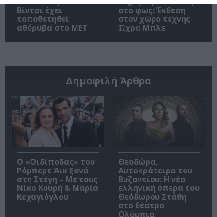
του Λεονάρντο Ντα
Κεχαγιόγλου – Μες
Βίντσι έχει
στο φως: Έκθεση
τοποθετηθεί
στον χώρο τέχνης
αθόρυβα στο MET
Ώχρα Μπλε
Δημοφιλή Άρθρα
O «Οιδίποδας» του
Θεοδώρα,
Ρόμπερτ Άικ ξανά
Αυτοκράτειρα του
στη Στέγη – Με τους
Βυζαντίου: Η νέα
Νίκο Κουρή & Μαρία
ελληνική όπερα του
Κεχαγιόγλου
Θεόδωρου Στάθη
στο θέατρο
Ολύμπια