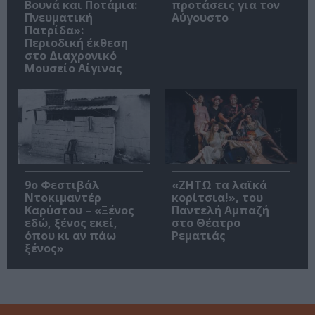
Βουνά και Ποτάμια:
προτάσεις για τον
Πνευματική
Αύγουστο
Πατρίδα»:
Περιοδική έκθεση
στο Διαχρονικό
Μουσείο Αίγινας
9ο Φεστιβάλ
«ΖΗΤΩ τα λαϊκά
Ντοκιμαντέρ
κορίτσια!», του
Καρύστου – «Ξένος
Παντελή Αμπαζή
εδώ, ξένος εκεί,
στο Θέατρο
όπου κι αν πάω
Ρεματιάς
ξένος»