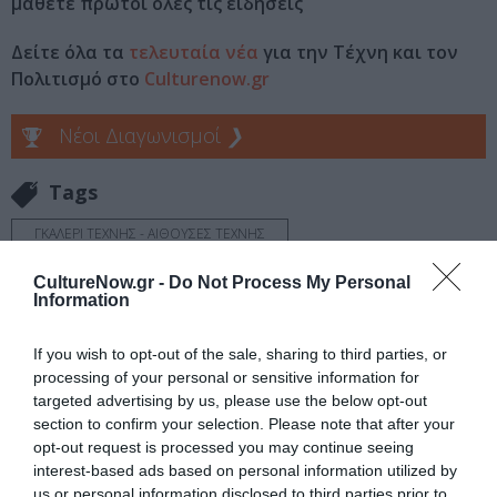
μάθετε πρώτοι όλες τις ειδήσεις
Δείτε όλα τα
τελευταία νέα
για την Τέχνη και τον
Πολιτισμό στο
Culturenow.gr
Νέοι Διαγωνισμοί
❯
Tags
ΓΚΑΛΕΡΙ ΤΕΧΝΗΣ - ΑΙΘΟΥΣΕΣ ΤΕΧΝΗΣ
ΓΛΥΠΤΙΚΗ - ΧΑΡΑΚΤΙΚΗ
ΔΩΡΕΑΝ ΕΚΔΗΛΩΣΕΙΣ
CultureNow.gr -
Do Not Process My Personal
Information
ΕΙΚΑΣΤΙΚΕΣ ΕΚΘΕΣΕΙΣ
ΖΩΓΡΑΦΙΚΗ
ΖΩΓΡΑΦΟΣ
ΟΜΑΔΙΚΕΣ ΕΚΘΕΣΕΙΣ
ΦΩΤΟΓΡΑΦΙΑ
If you wish to opt-out of the sale, sharing to third parties, or
processing of your personal or sensitive information for
targeted advertising by us, please use the below opt-out
Newsletter
section to confirm your selection. Please note that after your
Κάθε βδομάδα στο e-mail σας τα τελευταία νέα για
opt-out request is processed you may continue seeing
την Τέχνη και τον Πολιτισμό!
interest-based ads based on personal information utilized by
us or personal information disclosed to third parties prior to