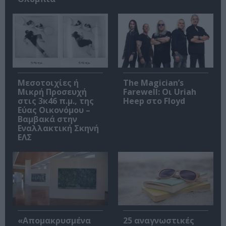
Μεσοτοιχίες ή
The Magician’s
Μικρή Προσευχή
Farewell: Οι Uriah
στις 3κ46 π.μ., της
Heep στο Floyd
Εύας Οικονόμου –
Βαμβακά στην
Εναλλακτική Σκηνή
ΕΛΣ
«Απομακρυσμένα
25 αναγνωστικές