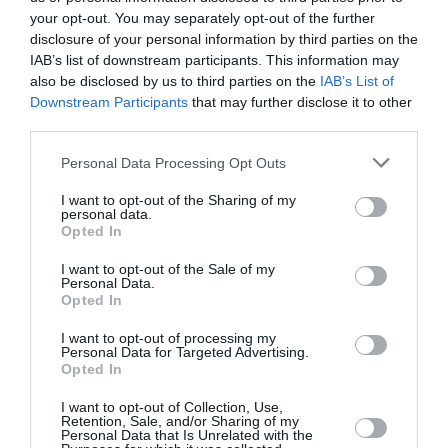
your opt-out. You may separately opt-out of the further
disclosure of your personal information by third parties on the
IAB’s list of downstream participants. This information may
also be disclosed by us to third parties on the
IAB’s List of
Ακολουθήστε το Culturenow.gr
Downstream Participants
that may further disclose it to other
third parties.
Personal Data Processing Opt Outs
I want to opt-out of the Sharing of my
Σχετικά Άρθρα
personal data.
Opted In
I want to opt-out of the Sale of my
Personal Data.
Opted In
I want to opt-out of processing my
Personal Data for Targeted Advertising.
Opted In
«Απομακρυσμένα
Η Ελλάδα μέσα από
Βουνά και Ποτάμια:
τον φακό του
I want to opt-out of Collection, Use,
Πνευματική
Νικόλαου Τομπάζη:
Retention, Sale, and/or Sharing of my
Personal Data that Is Unrelated with the
Πατρίδα»:
Έκθεση στο