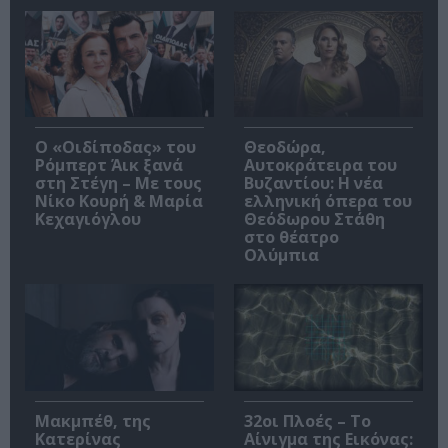
O «Οιδίποδας» του
Θεοδώρα,
Ρόμπερτ Άικ ξανά
Αυτοκράτειρα του
στη Στέγη – Με τους
Βυζαντίου: Η νέα
Νίκο Κουρή & Μαρία
ελληνική όπερα του
Κεχαγιόγλου
Θεόδωρου Στάθη
στο θέατρο
Ολύμπια
Μακμπέθ, της
32οι Πλοές – Το
Κατερίνας
Αίνιγμα της Εικόνας: