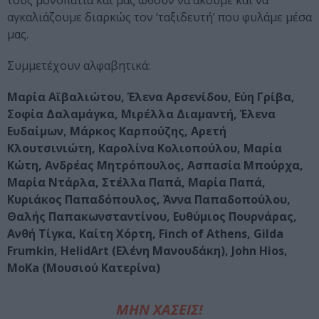
τους μονοπάτια και μας ωθούν να ακούμε και να
αγκαλιάζουμε διαρκώς τον ‘ταξιδευτή’ που φυλάμε μέσα
μας.
Συμμετέχουν αλφαβητικά:
Μαρία Αϊβαλιώτου, Έλενα Αρσενίδου, Εύη Γρίβα,
Σοφία Δαλαμάγκα, Μιρέλλα Διαμαντή, Έλενα
Ευδαίμων, Μάρκος Καρπούζης, Αρετή
Κλουτσινιώτη, Καρολίνα Κολιοπούλου, Μαρία
Κώτη, Ανδρέας Μητρόπουλος, Ασπασία Μπούρχα,
Μαρία Ντάρλα, Στέλλα Παπά, Μαρία Παπά,
Κυριάκος Παπαδόπουλος, Άννα Παπαδοπούλου,
Θαλής Παπακωνσταντίνου, Ευθύμιος Πουρνάρας,
Ανθή Τίγκα, Καίτη Χόρτη, Finch of Athens, Gilda
Frumkin, HelidArt (Ελένη Μανουδάκη), John Hios,
MoKa (Mουσιού Κατερίνα)
ΜΗΝ ΧΑΣΕΙΣ!