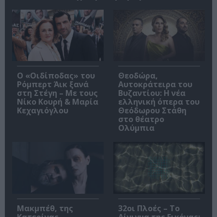
O «Οιδίποδας» του
Θεοδώρα,
Ρόμπερτ Άικ ξανά
Αυτοκράτειρα του
στη Στέγη – Με τους
Βυζαντίου: Η νέα
Νίκο Κουρή & Μαρία
ελληνική όπερα του
Κεχαγιόγλου
Θεόδωρου Στάθη
στο θέατρο
Ολύμπια
Μακμπέθ, της
32οι Πλοές – Το
Κατερίνας
Αίνιγμα της Εικόνας: