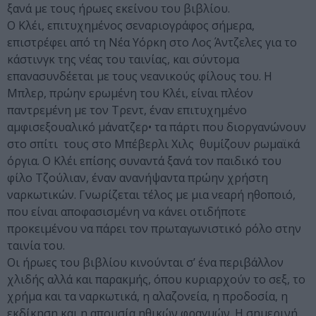
ξανά με τους ήρωες εκείνου του βιβλίου.
Ο Κλέι, επιτυχημένος σεναριογράφος σήμερα,
επιστρέφει από τη Νέα Υόρκη στο Λος Άντζελες για το
κάστινγκ της νέας του ταινίας, και σύντομα
επανασυνδέεται με τους νεανικούς φίλους του. Η
Μπλερ, πρώην ερωμένη του Κλέι, είναι πλέον
παντρεμένη με τον Τρεντ, έναν επιτυχημένο
αμφισεξουαλικό μάνατζερ• τα πάρτι που διοργανώνουν
στο σπίτι τους στο Μπέβερλι Χιλς θυμίζουν ρωμαϊκά
όργια. Ο Κλέι επίσης συναντά ξανά τον παιδικό του
φίλο Τζούλιαν, έναν ανανήψαντα πρώην χρήστη
ναρκωτικών. Γνωρίζεται τέλος με μια νεαρή ηθοποιό,
που είναι αποφασισμένη να κάνει οτιδήποτε
προκειμένου να πάρει τον πρωταγωνιστικό ρόλο στην
ταινία του.
Οι ήρωες του βιβλίου κινούνται σ’ ένα περιβάλλον
χλιδής αλλά και παρακμής, όπου κυριαρχούν το σεξ, το
χρήμα και τα ναρκωτικά, η αλαζονεία, η προδοσία, η
εκδίκηση και η απουσία ηθικών φραγμών. Η σημερινή