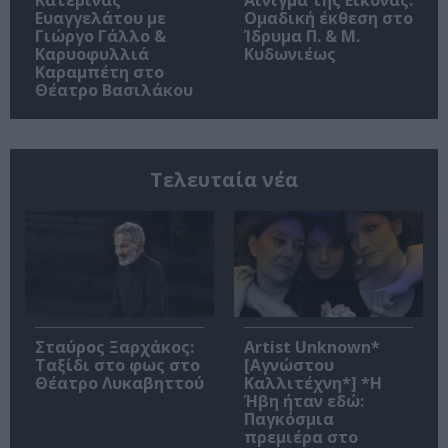
Ευαγγελάτου με
Ομαδική έκθεση στο
Γιώργο Γάλλο &
Ίδρυμα Π. & Μ.
Καρυοφυλλιά
Κυδωνιέως
Καραμπέτη στο
Θέατρο Βασιλάκου
Τελευταία νέα
Σταύρος Ξαρχάκος:
Artist Unknown*
Ταξίδι στο φως στο
[Αγνώστου
Θέατρο Λυκαβηττού
Καλλιτέχνη*] *Η
Ήβη ήταν εδώ:
Παγκόσμια
πρεμιέρα στο