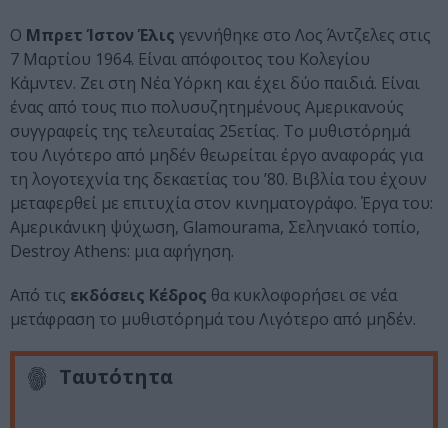
Ο
Μπρετ Ίστον Έλις
γεννήθηκε στο Λος Άντζελες στις
7 Μαρτίου 1964. Είναι απόφοιτος του Κολεγίου
Κάμντεν. Ζει στη Νέα Υόρκη και έχει δύο παιδιά. Είναι
ένας από τους πιο πολυσυζητημένους Αμερικανούς
συγγραφείς της τελευταίας 25ετίας. Το μυθιστόρημά
του Λιγότερο από μηδέν θεωρείται έργο αναφοράς για
τη λογοτεχνία της δεκαετίας του ’80. Βιβλία του έχουν
μεταφερθεί με επιτυχία στον κινηματογράφο. Έργα του:
Αμερικάνικη ψύχωση, Glamourama, Σεληνιακό τοπίο,
Destroy Athens: μια αφήγηση.
Από τις
εκδόσεις Κέδρος
θα κυκλοφορήσει σε νέα
μετάφραση το μυθιστόρημά του Λιγότερο από μηδέν.
Ταυτότητα
Πληροφορίες
Ξένη Πεζογραφία, ISBN: 978-96004-