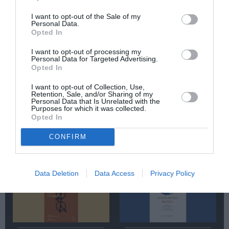
Newsletter
Κάθε βδομάδα στο e-mail σας τα τελευταία νέα για
I want to opt-out of the Sale of my
Personal Data.
την Τέχνη και τον Πολιτισμό!
Opted In
I want to opt-out of processing my
Personal Data for Targeted Advertising.
Opted In
I want to opt-out of Collection, Use,
Ακολουθήστε το Culturenow.gr
Retention, Sale, and/or Sharing of my
Personal Data that Is Unrelated with the
Purposes for which it was collected.
Opted In
CONFIRM
Σχετικά Άρθρα
Data Deletion
Data Access
Privacy Policy