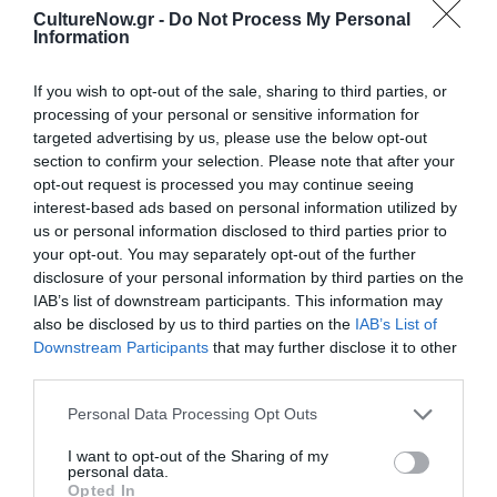
CultureNow.gr -
Do Not Process My Personal
4246-5
Information
Σελ.224, τιμή: 12,5€, Οκτώβριος 2011)
If you wish to opt-out of the sale, sharing to third parties, or
Μετάφραση: Δημήτρης Αθηνάκης
processing of your personal or sensitive information for
targeted advertising by us, please use the below opt-out
section to confirm your selection. Please note that after your
Ακολουθήστε το Culturenow.gr στο
Google News
και
opt-out request is processed you may continue seeing
μάθετε πρώτοι όλες τις ειδήσεις
interest-based ads based on personal information utilized by
us or personal information disclosed to third parties prior to
Δείτε όλα τα
τελευταία νέα
για την Τέχνη και τον
your opt-out. You may separately opt-out of the further
Πολιτισμό στο
Culturenow.gr
disclosure of your personal information by third parties on the
IAB’s list of downstream participants. This information may
also be disclosed by us to third parties on the
IAB’s List of
Νέοι Διαγωνισμοί
❯
Downstream Participants
that may further disclose it to other
third parties.
Tags
Personal Data Processing Opt Outs
ΕΚΔΟΣΕΙΣ ΚΕΔΡΟΣ
I want to opt-out of the Sharing of my
personal data.
Opted In