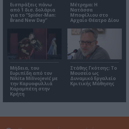
Εισπράξεις πάνω
Μέτρημα: Η
από 1 δισ. δολάρια
Νατάσσα
για το “Spider-Man:
Μποφίλιου στο
Brand New Day”
Αρχαίο Θέατρο Δίου
Μήδεια, του
Στάθης Γκότσης: Το
Ευριπίδη από τον
Μουσείο ως
Nikita Milivojević με
Δυναμικό Εργαλείο
την Καρυοφυλλιά
Κριτικής Μάθησης
Καραμπέτη στην
Κρήτη