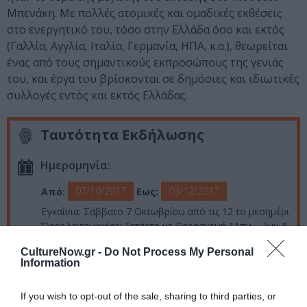
Μπενάκη. Με πολλές ατομικές και ομαδικές εκθέσεις
στο ενεργητικό του, τόσο στην Ελλάδα όσο και εκτός
(Γαλλία, Αγγλία, Ιταλία, Γερμανία, ΗΠΑ, κ.α.), θεωρείται
ένας από τους σημαντικούς εκπροσώπους της γενιάς
του, και έργα του βρίσκονται σε δημόσιες και ιδιωτικές
συλλογές εντός και εκτός Ελλάδας.
Ταυτότητα Εκδήλωσης
Ημερομηνία:
07/10/2017
03/12/2017
Από:
Εως:
Εγκαίνια: Σάββατο 7 Οκτωβρίου από τις 12 το μεσημέρι
Ώρες λειτουργίας: Τετάρτη με Παρασκευή 11πμ – 3μμ &
5 – 9μμ | Σάββατο & Κυριακή 12μμ – 10μμ
CultureNow.gr -
Do Not Process My Personal
Information
Τοποθεσία:
Φουγάρο, Ασκληπιού 98, Ναύπλιο
If you wish to opt-out of the sale, sharing to third parties, or