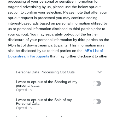
processing of your personal or sensitive information for
Φουγάρο – Ναύπλιο
targeted advertising by us, please use the below opt-out
section to confirm your selection. Please note that after your
opt-out request is processed you may continue seeing
Eισιτήρια:
interest-based ads based on personal information utilized by
Είσοδος ελεύθερη
us or personal information disclosed to third parties prior to
your opt-out. You may separately opt-out of the further
Πληροφορίες / Κρατήσεις:
disclosure of your personal information by third parties on the
IAB’s list of downstream participants. This information may
www.fougaro.gr
also be disclosed by us to third parties on the
IAB’s List of
Downstream Participants
that may further disclose it to other
Ακολουθήστε το Culturenow.gr στο
Google News
και
third parties.
μάθετε πρώτοι όλες τις ειδήσεις
Personal Data Processing Opt Outs
Δείτε όλα τα
τελευταία νέα
για την Τέχνη και τον
I want to opt-out of the Sharing of my
Πολιτισμό στο
Culturenow.gr
personal data.
Opted In
Νέοι Διαγωνισμοί
❯
I want to opt-out of the Sale of my
Personal Data.
Opted In
Tags