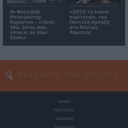
9ο Φεστιβάλ
«ΖΗΤΩ τα λαϊκά
Ντοκιμαντέρ
κορίτσια!», του
Καρύστου – «Ξένος
Παντελή Αμπαζή
εδώ, ξένος εκεί,
στο Θέατρο
όπου κι αν πάω
Ρεματιάς
ξένος»
Προφίλ
Οροι Χρήσης
Διαφήμιση
Επικοινωνία