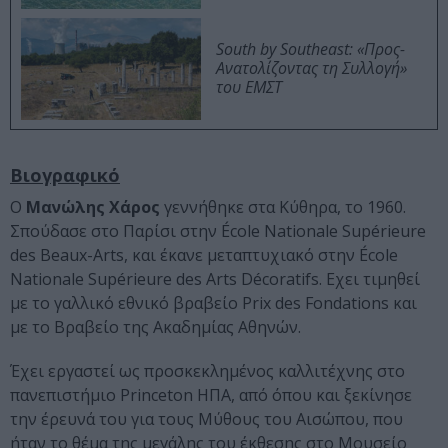
South by Southeast: «Προς-
Ανατολίζοντας τη Συλλογή»
του ΕΜΣΤ
Βιογραφικό
Ο
Μανώλης Χάρος
γεννήθηκε στα Κύθηρα, το 1960.
Σπούδασε στο Παρίσι στην École Nationale Supérieure
des Beaux-Arts, και έκανε μεταπτυχιακό στην École
Nationale Supérieure des Arts Décoratifs. Εχει τιμηθεί
με το γαλλικό εθνικό βραβείο Prix des Fondations και
με το Βραβείο της Ακαδημίας Αθηνών.
Έχει εργαστεί ως προσκεκλημένος καλλιτέχνης στο
πανεπιστήμιο Princeton ΗΠΑ, από όπου και ξεκίνησε
την έρευνά του για τους Μύθους του Αισώπου, που
ήταν το θέμα της μεγάλης του έκθεσης στο Μουσείο