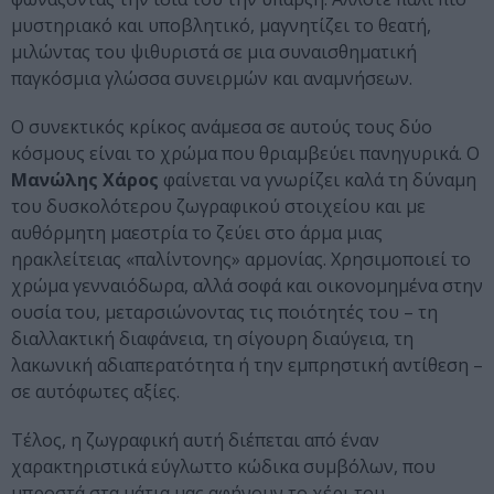
μυστηριακό και υποβλητικό, μαγνητίζει το θεατή,
μιλώντας του ψιθυριστά σε μια συναισθηματική
παγκόσμια γλώσσα συνειρμών και αναμνήσεων.
Ο συνεκτικός κρίκος ανάμεσα σε αυτούς τους δύο
κόσμους είναι το χρώμα που θριαμβεύει πανηγυρικά. Ο
Μανώλης Χάρος
φαίνεται να γνωρίζει καλά τη δύναμη
του δυσκολότερου ζωγραφικού στοιχείου και με
αυθόρμητη μαεστρία το ζεύει στο άρμα μιας
ηρακλείτειας «παλίντονης» αρμονίας. Χρησιμοποιεί το
χρώμα γενναιόδωρα, αλλά σοφά και οικονομημένα στην
ουσία του, μεταρσιώνοντας τις ποιότητές του – τη
διαλλακτική διαφάνεια, τη σίγουρη διαύγεια, τη
λακωνική αδιαπερατότητα ή την εμπρηστική αντίθεση –
σε αυτόφωτες αξίες.
Τέλος, η ζωγραφική αυτή διέπεται από έναν
χαρακτηριστικά εύγλωττο κώδικα συμβόλων, που
μπροστά στα μάτια μας αφήνουν το χέρι του