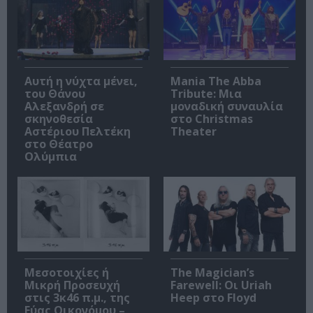
Αυτή η νύχτα μένει,
Mania The Abba
του Θάνου
Tribute: Μια
Αλεξανδρή σε
μοναδική συναυλία
σκηνοθεσία
στο Christmas
Αστέριου Πελτέκη
Theater
στο Θέατρο
Ολύμπια
Μεσοτοιχίες ή
The Magician’s
Μικρή Προσευχή
Farewell: Οι Uriah
στις 3κ46 π.μ., της
Heep στο Floyd
Εύας Οικονόμου –