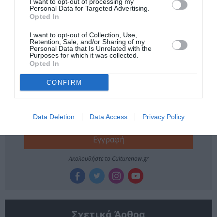
I want to opt-out of processing my
Personal Data for Targeted Advertising.
ΔΩΡΕΑΝ ΕΚΔΗΛΩΣΕΙΣ
ΕΚΘΕΣΗ ΖΩΓΡΑΦΙΚΗΣ
Opted In
ΖΩΓΡΑΦΙΚΗ
ΖΩΓΡΑΦΟΣ
ΜΑΝΩΛΗΣ ΧΑΡΟΣ
I want to opt-out of Collection, Use,
Retention, Sale, and/or Sharing of my
ΦΟΥΓΑΡΟ
Personal Data that Is Unrelated with the
Purposes for which it was collected.
Opted In
Newsletter
CONFIRM
Κάθε βδομάδα στο e-mail σας τα τελευταία νέα για
την Τέχνη και τον Πολιτισμό!
Data Deletion
Data Access
Privacy Policy
Ακολουθήστε το Culturenow.gr
Σχετικά Άρθρα