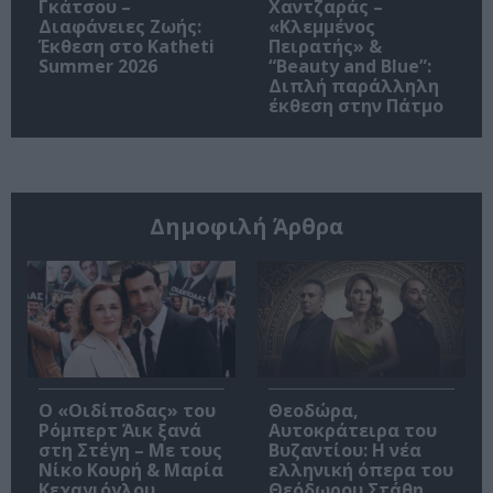
Γκάτσου –
Χαντζαράς –
Διαφάνειες Ζωής:
«Κλεμμένος
Έκθεση στο Katheti
Πειρατής» &
Summer 2026
“Beauty and Blue”:
Διπλή παράλληλη
έκθεση στην Πάτμο
Δημοφιλή Άρθρα
O «Οιδίποδας» του
Θεοδώρα,
Ρόμπερτ Άικ ξανά
Αυτοκράτειρα του
στη Στέγη – Με τους
Βυζαντίου: Η νέα
Νίκο Κουρή & Μαρία
ελληνική όπερα του
Κεχαγιόγλου
Θεόδωρου Στάθη