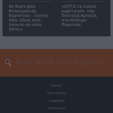
9ο Φεστιβάλ
«ΖΗΤΩ τα λαϊκά
Ντοκιμαντέρ
κορίτσια!», του
Καρύστου – «Ξένος
Παντελή Αμπαζή
εδώ, ξένος εκεί,
στο Θέατρο
όπου κι αν πάω
Ρεματιάς
ξένος»
Προφίλ
Οροι Χρήσης
Διαφήμιση
Επικοινωνία