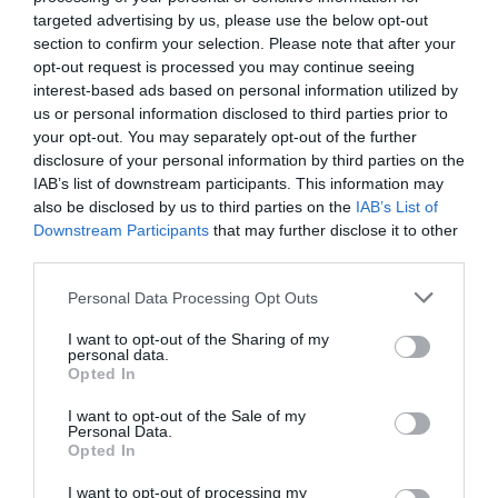
Εγκαίνια έκθεσης: Τετάρτη 12 Δεκεμβρίου, στις 20.00
targeted advertising by us, please use the below opt-out
Ώρες λειτουργίας έκθεσης: 11.00 με 22.00
section to confirm your selection. Please note that after your
Τεχνόπολις» του Δήμου Αθηναίων, Αίθουσα «Κωστής
opt-out request is processed you may continue seeing
Παλαμάς», Πειραιώς 100, Γκάζι
interest-based ads based on personal information utilized by
us or personal information disclosed to third parties prior to
Ακολουθήστε το Culturenow.gr στο
Google News
και
your opt-out. You may separately opt-out of the further
μάθετε πρώτοι όλες τις ειδήσεις
disclosure of your personal information by third parties on the
IAB’s list of downstream participants. This information may
Δείτε όλα τα
τελευταία νέα
για την Τέχνη και τον
also be disclosed by us to third parties on the
IAB’s List of
Downstream Participants
that may further disclose it to other
Πολιτισμό στο
Culturenow.gr
third parties.
Νέοι Διαγωνισμοί
❯
Personal Data Processing Opt Outs
I want to opt-out of the Sharing of my
Newsletter
personal data.
Opted In
Κάθε βδομάδα στο e-mail σας τα τελευταία νέα για
την Τέχνη και τον Πολιτισμό!
I want to opt-out of the Sale of my
Personal Data.
Opted In
I want to opt-out of processing my