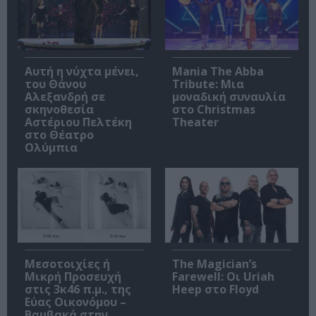
Αυτή η νύχτα μένει,
Mania The Abba
του Θάνου
Tribute: Μια
Αλεξανδρή σε
μοναδική συναυλία
σκηνοθεσία
στο Christmas
Αστέριου Πελτέκη
Theater
στο Θέατρο
Ολύμπια
Μεσοτοιχίες ή
The Magician’s
Μικρή Προσευχή
Farewell: Οι Uriah
στις 3κ46 π.μ., της
Heep στο Floyd
Εύας Οικονόμου –
Βαμβακά στην