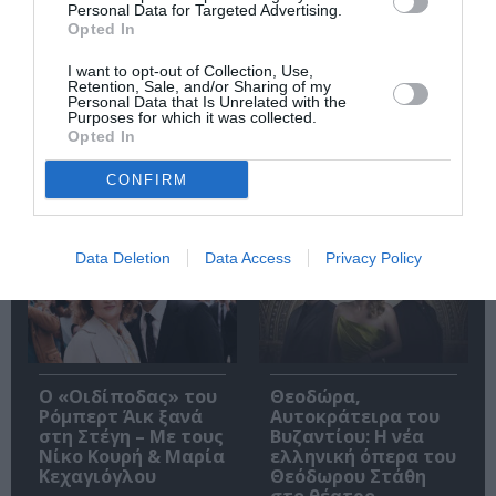
Personal Data for Targeted Advertising.
Opted In
Ακολουθήστε το Culturenow.gr
I want to opt-out of Collection, Use,
Retention, Sale, and/or Sharing of my
Personal Data that Is Unrelated with the
Purposes for which it was collected.
Opted In
CONFIRM
Δημοφιλή Άρθρα
Data Deletion
Data Access
Privacy Policy
O «Οιδίποδας» του
Θεοδώρα,
Ρόμπερτ Άικ ξανά
Αυτοκράτειρα του
στη Στέγη – Με τους
Βυζαντίου: Η νέα
Νίκο Κουρή & Μαρία
ελληνική όπερα του
Κεχαγιόγλου
Θεόδωρου Στάθη
στο θέατρο