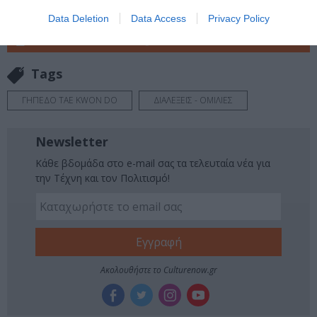
Πολιτισμό στο
Culturenow.gr
Data Deletion
Data Access
Privacy Policy
Νέοι Διαγωνισμοί
❯
Tags
ΓΗΠΕΔΟ TAE KWON DO
ΔΙΑΛΕΞΕΙΣ - ΟΜΙΛΙΕΣ
Newsletter
Κάθε βδομάδα στο e-mail σας τα τελευταία νέα για
την Τέχνη και τον Πολιτισμό!
Ακολουθήστε το Culturenow.gr