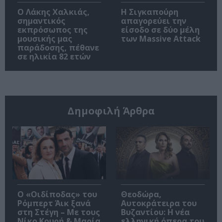
Ο Λάκης Χαλκιάς,
Η Σιγκαπούρη
σημαντικός
απαγορεύει την
εκπρόσωπος της
είσοδο σε δύο μέλη
μουσικής μας
των Massive Attack
παράδοσης, πέθανε
σε ηλικία 82 ετών
Δημοφιλή Άρθρα
O «Οιδίποδας» του
Θεοδώρα,
Ρόμπερτ Άικ ξανά
Αυτοκράτειρα του
στη Στέγη – Με τους
Βυζαντίου: Η νέα
Νίκο Κουρή & Μαρία
ελληνική όπερα του