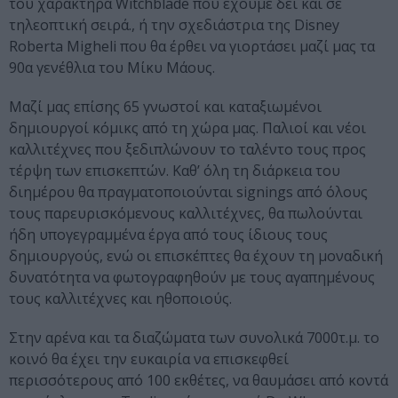
του χαρακτήρα Witchblade που έχουμε δει και σε
τηλεοπτική σειρά., ή την σχεδιάστρια της Disney
Roberta Migheli που θα έρθει να γιορτάσει μαζί μας τα
90α γενέθλια του Μίκυ Μάους.
Μαζί μας επίσης 65 γνωστοί και καταξιωμένοι
δημιουργοί κόμικς από τη χώρα μας. Παλιοί και νέοι
καλλιτέχνες που ξεδιπλώνουν το ταλέντο τους προς
τέρψη των επισκεπτών. Καθ’ όλη τη διάρκεια του
διημέρου θα πραγματοποιούνται signings από όλους
τους παρευρισκόμενους καλλιτέχνες, θα πωλούνται
ήδη υπογεγραμμένα έργα από τους ίδιους τους
δημιουργούς, ενώ οι επισκέπτες θα έχουν τη μοναδική
δυνατότητα να φωτογραφηθούν με τους αγαπημένους
τους καλλιτέχνες και ηθοποιούς.
Στην αρένα και τα διαζώματα των συνολικά 7000τ.μ. το
κοινό θα έχει την ευκαιρία να επισκεφθεί
περισσότερους από 100 εκθέτες, να θαυμάσει από κοντά