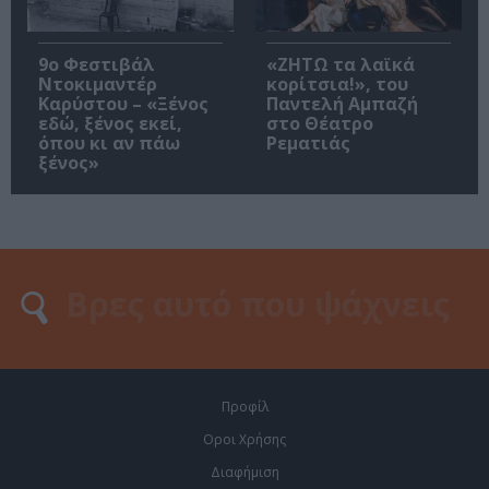
9ο Φεστιβάλ
«ΖΗΤΩ τα λαϊκά
Ντοκιμαντέρ
κορίτσια!», του
Καρύστου – «Ξένος
Παντελή Αμπαζή
εδώ, ξένος εκεί,
στο Θέατρο
όπου κι αν πάω
Ρεματιάς
ξένος»
Προφίλ
Οροι Χρήσης
Διαφήμιση