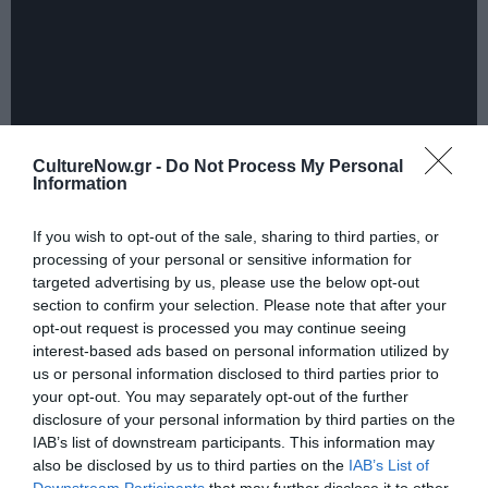
CultureNow.gr -
Do Not Process My Personal
Information
Ταυτότητα Εκδήλωσης
If you wish to opt-out of the sale, sharing to third parties, or
processing of your personal or sensitive information for
targeted advertising by us, please use the below opt-out
Ημερομηνία:
section to confirm your selection. Please note that after your
opt-out request is processed you may continue seeing
01/12/2018
02/12/2018
Από:
Εως:
interest-based ads based on personal information utilized by
Ωράριο: 10.30 π.μ. - 22.00 μ.μ.
us or personal information disclosed to third parties prior to
your opt-out. You may separately opt-out of the further
Τοποθεσία:
disclosure of your personal information by third parties on the
IAB’s list of downstream participants. This information may
Γήπεδο Tae Kwon Do - Παλαιού Φαλήρου, Λεωφ.
also be disclosed by us to third parties on the
IAB’s List of
Ποσειδώνος 860