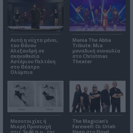
Αυτή η νύχτα μένει,
Mania The Abba
του Θάνου
Tribute: Μια
Αλεξανδρή σε
μοναδική συναυλία
σκηνοθεσία
στο Christmas
Αστέριου Πελτέκη
Theater
στο Θέατρο
Ολύμπια
Μεσοτοιχίες ή
The Magician’s
Μικρή Προσευχή
Farewell: Οι Uriah
στις 3κ46 π.μ., της
Heep στο Floyd