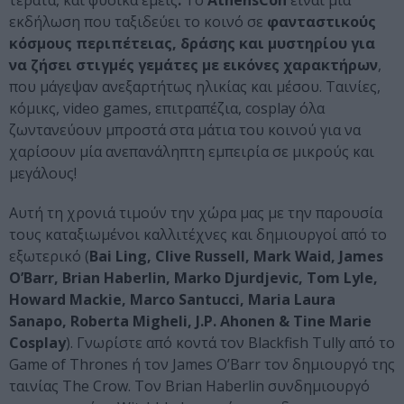
τέρατα, και φυσικά εμείς
.
To
AthensCon
είναι μια
εκδήλωση που ταξιδεύει το κοινό σε
φανταστικούς
κόσμους περιπέτειας, δράσης και μυστηρίου για
να ζήσει στιγμές γεμάτες με εικόνες χαρακτήρων
,
που μάγεψαν ανεξαρτήτως ηλικίας και μέσου. Ταινίες,
κόμικς, video games, επιτραπέζια, cosplay όλα
ζωντανεύουν μπροστά στα μάτια του κοινού για να
χαρίσουν μία ανεπανάληπτη εμπειρία σε μικρούς και
μεγάλους!
Αυτή τη χρονιά τιμούν την χώρα μας με την παρουσία
τους καταξιωμένοι καλλιτέχνες και δημιουργοί από το
εξωτερικό (
Bai Ling, Clive Russell, Mark Waid, James
O’Barr, Brian Haberlin, Marko Djurdjevic, Tom Lyle,
Howard Mackie, Marco Santucci, Maria Laura
Sanapo, Roberta Migheli, J.P. Ahonen & Tine Marie
Cosplay
). Γνωρίστε από κοντά τον Blackfish Tully από το
Game of Thrones ή τoν James O’Barr τον δημιουργό της
ταινίας The Crow. Toν Brian Haberlin συνδημιουργό