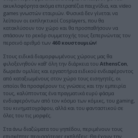
ακυκλοφόρητα ακόμα επιτραπέζια παιχνίδια, και video
games γνωστών εταιριών. Φυσικά δεν γίνεται να
λείπουν οι εκπληκτικοί Cosplayers, που θα
κατακλύσουν τον χώρο και θα προσπαθήσουν να
σπάσουν το ρεκόρ συμμετοχής τους ξεπερνώντας τον
περσινό αριθμό των
460 κουστουμιών
!
Στους ειδικά διαμορφωμένους χώρους μας θα
φιλοξενηθούν καθ’ όλη την διάρκεια του
AthensCon
,
δωρεάν ομιλίες και εργαστήρια ειδικού ενδιαφέροντος
από καταξιωμένους στον χώρο τους εισηγητές, οι
οποίοι θα προσφέρουν τις γνώσεις και την εμπειρία
τους, καλύπτοντας ένα πραγματικά ευρύ φάσμα
ενδιαφερόντων από τον κόσμο των κόμικς, του gaming,
του κινηματογράφου, αλλά και του φανταστικού σε
όλες του τις μορφές.
Στα άνω διαζώματα του γηπέδου, περιμένουν τους
επισκέπτες περισσότερες εκπλήξεις. Θα έχουν την