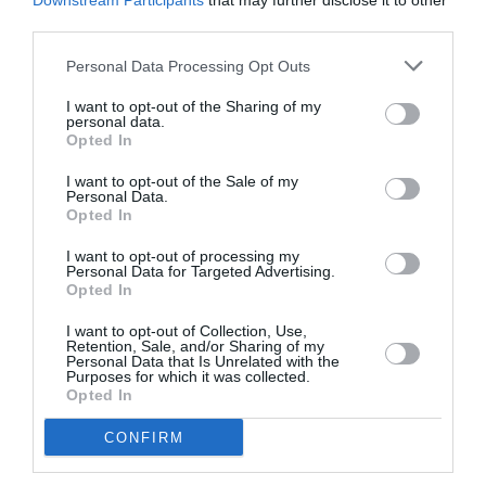
Downstream Participants
that may further disclose it to other
third parties.
Γήπεδο Tae Kwon Do
Personal Data Processing Opt Outs
Eισιτήρια:
I want to opt-out of the Sharing of my
One Day Pass - Σάββατο 7€
personal data.
One Day Pass - Κυριακή 7€
Opted In
Weekend Pass - 10€
I want to opt-out of the Sale of my
Personal Data.
Προπώληση:
Opted In
www.ticketservices.gr
I want to opt-out of processing my
Personal Data for Targeted Advertising.
Πληροφορίες / Κρατήσεις:
Opted In
www.athenscon.gr
I want to opt-out of Collection, Use,
Retention, Sale, and/or Sharing of my
Personal Data that Is Unrelated with the
Purposes for which it was collected.
Ακολουθήστε το Culturenow.gr στο
Google News
και
Opted In
μάθετε πρώτοι όλες τις ειδήσεις
CONFIRM
Δείτε όλα τα
τελευταία νέα
για την Τέχνη και τον