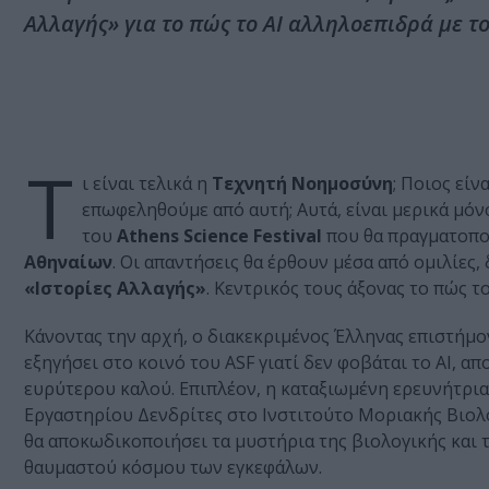
Αλλαγής» για το πώς το ΑΙ αλληλοεπιδρά με τ
Τ
ι είναι τελικά η
Τεχνητή Νοημοσύνη
; Ποιος είν
επωφεληθούμε από αυτή; Αυτά, είναι μερικά μόν
του
Athens Science Festival
που θα πραγματοποι
Αθηναίων
. Οι απαντήσεις θα έρθουν μέσα από ομιλίες
«Ιστορίες Αλλαγής»
. Κεντρικός τους άξονας το πώς τ
Κάνοντας την αρχή, ο διακεκριμένος Έλληνας επιστήμ
εξηγήσει στο κοινό του ASF γιατί δεν φοβάται το ΑΙ, 
ευρύτερου καλού. Επιπλέον, η καταξιωμένη ερευνήτρια
Εργαστηρίου Δενδρίτες στο Ινστιτούτο Μοριακής Βιολο
θα αποκωδικοποιήσει τα μυστήρια της βιολογικής και 
θαυμαστού κόσμου των εγκεφάλων.