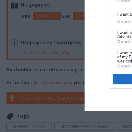
Opted 
Ημερομηνία:
I want t
16/04/2024
21/04/2024
Από:
Εως:
Opted 
I want 
Advertis
Opted 
Πληροφορίες / Κρατήσεις:
athens-science-festival.gr
I want t
of my P
was col
Opted 
Ακολουθήστε το Culturenow.gr στο
Google News
και 
Δείτε όλα τα
τελευταία νέα
για την Τέχνη και τον Π
Κάθε μέρα νέοι διαγωνισμοί στο Culturenow.g
Tags
ΔΙΑΛΕΞΕΙΣ - ΟΜΙΛΙΕΣ
ΔΡΑΣΤΗΡΙΟΤΗΤΕΣ ΓΙΑ ΠΑΙΔΙΑ
ΕΙΚΑ