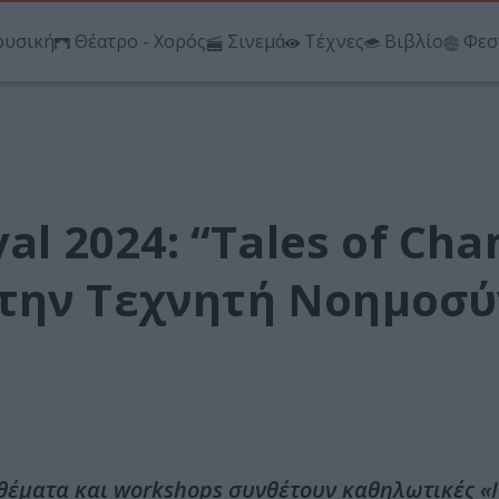
υσική
Θέατρο - Χορός
Σινεμά
Τέχνες
Βιβλίο
Φεσ
al 2024: “Tales of Cha
την Τεχνητή Νοημοσ
 εκθέματα και workshops συνθέτουν καθηλωτικές «