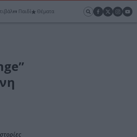
τιβάλ
Παιδί
Θέματα
nge”
ύνη
Ιστορίες