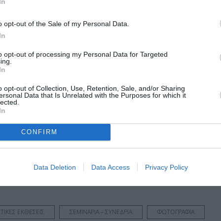
In
Τοποθεσία:
o opt-out of the Sale of my Personal Data.
Τεχνόπολη Δήμου Αθηνών, Πειραιώς 100, Γκάζι
In
Τεχνόπολις Δήμου Αθηναίων
to opt-out of processing my Personal Data for Targeted
ing.
In
o opt-out of Collection, Use, Retention, Sale, and/or Sharing
ersonal Data that Is Unrelated with the Purposes for which it
lected.
In
μάθετε πρώτοι όλες τις ειδήσεις
CONFIRM
ολιτισμό στο
Culturenow.gr
r
Δες
Data Deletion
Data Access
Privacy Policy
ΣΤΙΚΕΣ ΕΚΘΕΣΕΙΣ
ΣΕΜΙΝΑΡΙΑ – ΣΥΝΕΔΡΙΑ
ΦΩΤΟΓΡΑΦΙΑ