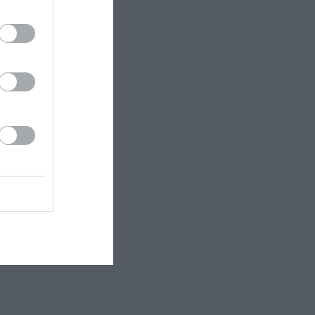
 εδώ!
❯