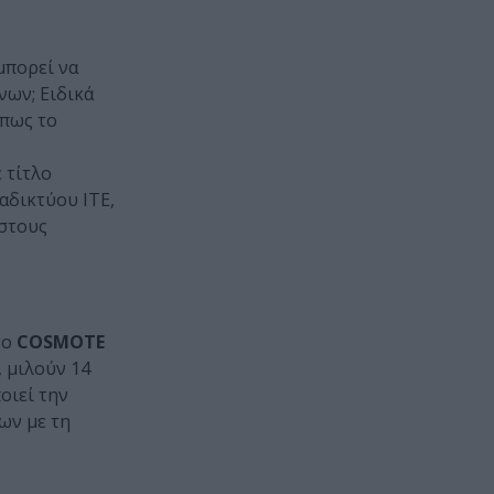
μπορεί να
νων; Ειδικά
όπως το
 τίτλο
αδικτύου ΙΤΕ,
στους
το
COSMOTE
, μιλούν 14
οιεί την
ων με τη