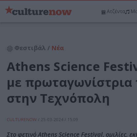
Ατζέντα
Μο
Φεστιβάλ /
Νέα
Athens Science Festiv
με πρωταγωνίστρια 
στην Τεχνόπολη
CULTURENOW
/
25-03-2024
/ 15:09
Στο φετινό Athens Science Festival, ομιλίες,