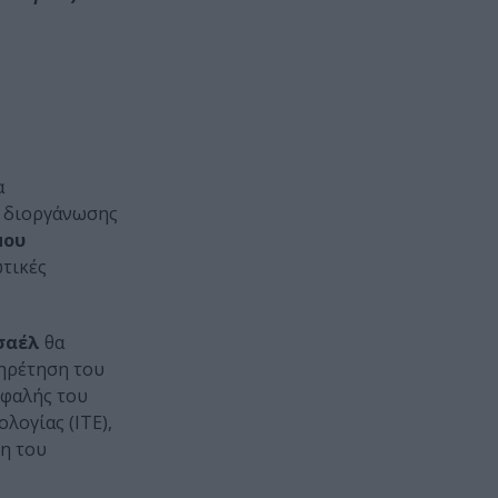
α
ς διοργάνωσης
μου
ωτικές
σαέλ
θα
πηρέτηση του
εφαλής του
λογίας (ΙΤΕ),
ση του