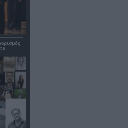
οορισμός
τε