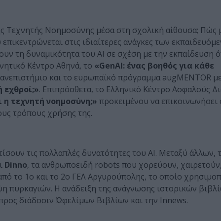
της Τεχνητής Νοημοσύνης μέσα στη σχολική αίθουσα; Πώς 
πικεντρώνεται στις ιδιαίτερες ανάγκες των εκπαιδευόμε
ουν τη δυναμικότητα του ΑΙ σε σχέση με την εκπαίδευση 
νητικό Κέντρο Αθηνά, το
«GenAI: ένας βοηθός για κάθε
Πανεπιστήμιο και το ευρωπαϊκό πρόγραμμα augMENTOR με
 εχθροί;»
. Επιπρόσθετα, το Ελληνικό Κέντρο Ασφαλούς Δι
ι η τεχνητή νοημοσύνη;»
προκειμένου να επικοινωνήσει 
ους τρόπους χρήσης της.
τίσουν τις πολλαπλές δυνατότητες του ΑΙ. Μεταξύ άλλων, 
ι
Dinno
, τα ανθρωποειδή robots που χορεύουν, χαιρετούν
πό το 1ο και το 2ο ΓΕΛ Αργυρούπολης, το οποίο χρησιμοπ
ψη πυρκαγιών. Η ανάδειξη της ανάγνωσης ιστορικών βιβλί
προς διάδοσιν Ὠφελίμων Βιβλίων και την Innews.