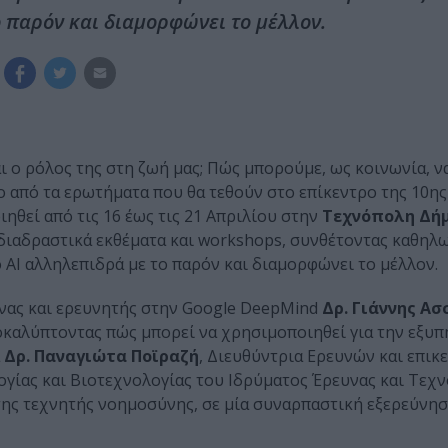
ο παρόν και διαμορφώνει το μέλλον.
αι ο ρόλος της στη ζωή μας; Πώς μπορούμε, ως κοινωνία, ν
ο από τα ερωτήματα που θα τεθούν στο επίκεντρο της 10η
ηθεί από τις 16 έως τις 21 Απριλίου στην
Τεχνόπολη Δή
, διαδραστικά εκθέματα και workshops, συνθέτοντας καθηλ
ο ΑΙ αλληλεπιδρά με το παρόν και διαμορφώνει το μέλλον.
ονας και ερευνητής στην Google DeepMind
Δρ. Γιάννης Ασ
αποκαλύπτοντας πώς μπορεί να χρησιμοποιηθεί για την εξυ
Δρ. Παναγιώτα Ποϊραζή
, Διευθύντρια Ερευνών και επικ
γίας και Βιοτεχνολογίας του Ιδρύματος Έρευνας και Τεχνο
της τεχνητής νοημοσύνης, σε μία συναρπαστική εξερεύνη