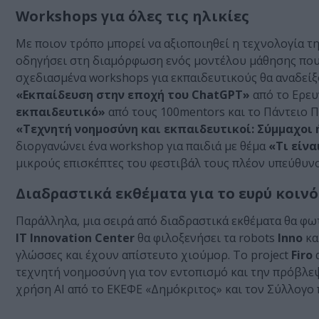
Workshops για όλες τις ηλικίες
Με ποιον τρόπο μπορεί να αξιοποιηθεί η τεχνολογία 
οδηγήσει στη διαμόρφωση ενός μοντέλου μάθησης που ε
σχεδιασμένα workshops για εκπαιδευτικούς θα αναδείξ
«Εκπαίδευση στην εποχή του ChatGPT»
από το Ερευ
εκπαιδευτικό»
από τους 100mentors και το Πάντειο 
«Τεχνητή νοημοσύνη και εκπαιδευτικοί: Σύμμαχοι ή
διοργανώνει ένα workshop για παιδιά με θέμα
«Τι είνα
μικρούς επισκέπτες του φεστιβάλ τους πλέον υπεύθυν
Διαδραστικά εκθέματα για το ευρύ κοινό
Παράλληλα, μια σειρά από διαδραστικά εκθέματα θα φω
IT Innovation Center
θα φιλοξενήσει τα robots
Inno
κα
γλώσσες και έχουν απίστευτο χιούμορ. Το project
Firo
α
τεχνητή νοημοσύνη για τον εντοπισμό και την πρόβλε
χρήση AI από το ΕΚΕΦΕ «Δημόκριτος» και τον Σύλλογο 