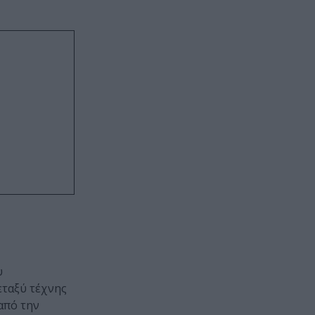
υ
εταξύ τέχνης
από την