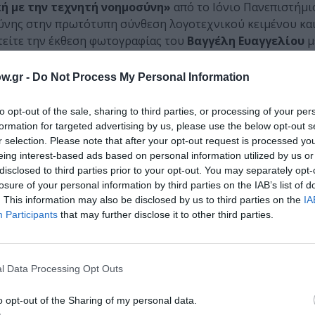
ή με την τεχνητή νοημοσύνη»
από το Ιόνιο Πανεπιστήμιο
ύνης στην πρωτότυπη σύνθεση λογοτεχνικού κειμένου και
φτείτε την έκθεση φωτογραφίας του
Βαγγέλη Ευαγγελίου
μ
 και τεχνητής νοημοσύνης.
w.gr -
Do Not Process My Personal Information
στρια την Τεχνητή Νοημοσύνη; Σας περιμένουμε από τις 1
 εκθέματα και workshops που συνθέτουν καθηλωτικές «Ισ
to opt-out of the sale, sharing to third parties, or processing of your per
αι διαμορφώνει το μέλλον.
formation for targeted advertising by us, please use the below opt-out s
r selection. Please note that after your opt-out request is processed y
 εκπαιδευτικό οργανισμό «Επιστήμη Επικοινωνία – SciCo», τ
eing interest-based ads based on personal information utilized by us or
ασία με πλήθος ακαδημαϊκών, ερευνητικών φορέων και εκ
disclosed to third parties prior to your opt-out. You may separately opt-
losure of your personal information by third parties on the IAB’s list of
E ως μεγάλου χορηγού.
. This information may also be disclosed by us to third parties on the
IA
Participants
that may further disclose it to other third parties.
ολη Δήμου Αθηναίων
l Data Processing Opt Outs
o opt-out of the Sharing of my personal data.