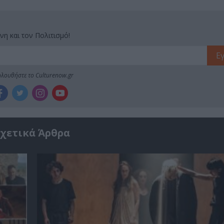
νη και τον Πολιτισμό!
λουθήστε το Culturenow.gr
χετικά Άρθρα