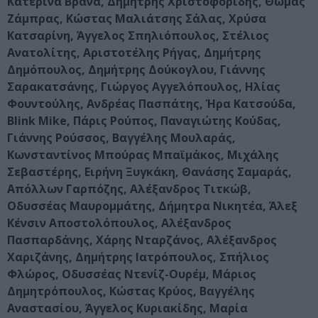
Κατερίνα Βρανά, Δημήτρης Χριστοφορίδης, Θωμάς
Ζάμπρας, Κώστας Μαλιάτσης Σάλας, Χρύσα
Κατσαρίνη, Άγγελος Σπηλιόπουλος, Στέλιος
Ανατολίτης, Αριστοτέλης Ρήγας, Δημήτρης
Δημόπουλος, Δημήτρης Δούκογλου, Γιάννης
Σαρακατσάνης, Γιώργος Αγγελόπουλος, Ηλίας
Φουντούλης, Ανδρέας Πασπάτης, Ήρα Κατσούδα,
Blink Mike, Πάρις Ρούπος, Παναγιώτης Κούδας,
Γιάννης Ρούσσος, Βαγγέλης Μουλαράς,
Κωνσταντίνος Μπούρας Μπαϊμάκος, Μιχάλης
Σεβαστέρης, Ειρήνη Ξυγκάκη, Θανάσης Σαμαράς,
Απόλλων Γαρπόζης, Αλέξανδρος Τιτκώβ,
Οδυσσέας Μαυρομμάτης, Δήμητρα Νικητέα, Άλεξ
Κένσιν Αποστολόπουλος, Αλέξανδρος
Πασπαρδάνης, Χάρης Νταρζάνος, Αλέξανδρος
Χαριζάνης, Δημήτρης Ιατρόπουλος, Σπήλιος
Φλώρος, Οδυσσέας Ντενίζ-Ουρέμ, Μάριος
Δημητρόπουλος, Κώστας Κρύος, Βαγγέλης
Αναστασίου, Άγγελος Κυριακίδης, Μαρία