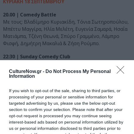
ΚΥΡΙΑΚΗ 18 ΣΕΠΤΕΜΒΡΙΟΥ
20.00 | Comedy Battle
Με τους: Βλαδίμηρο Κυριακίδη, Τόνια Σωτηροπούλου,
Μπέττυ Μαγγίρα, Ηλία Μελέτη, Ευγενία Σαμαρά, Ησαΐα
Ματιάμπα, Τζένη Θεωνά, Σπύρο Γραμμένο, Λάμπρο
Φισφή, Δημήτρη Μακαλιά & Ζήση Ρούμπο.
22:30 | Sunday Comedy Club
Με τους: Μιχάλη Μαθιουδάκη, Γιώργο Χατζηπαύλου,
Ζήση Ρούμπο, Κώστα Μαλιάτση, Αριστοτέλη Ρήγα,
CultureNow.gr -
Do Not Process My Personal
Information
Δημήτρη Δούκογλου, Ηλία Φουντούλη, Ήρα Κατσούδα,
Blink Mike, Σπήλιο Φλώρο, Αλέξανδρο Τιτκώβ,
If you wish to opt-out of the sale, sharing to third parties, or
Οδυσσέα Μαυρομμάτη, Δημήτρη Ιατρόπουλο &
processing of your personal or sensitive information for
Οδυσσέα Ντενίζ Ουρέμ.
targeted advertising by us, please use the below opt-out
section to confirm your selection. Please note that after your
00.30 | Logopaignia Fright Night 4.0
opt-out request is processed you may continue seeing
Με τους: Ηλία Φουντούλη, Πάρι Ρούπο, Άγγελο
interest-based ads based on personal information utilized by
Σπηλιόπουλο, Αριστοτέλη Ρήγα, Ειρήνη Ξυγκάκη,
us or personal information disclosed to third parties prior to