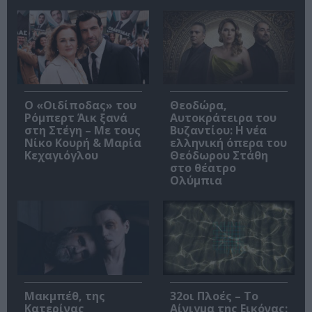
O «Οιδίποδας» του
Θεοδώρα,
Ρόμπερτ Άικ ξανά
Αυτοκράτειρα του
στη Στέγη – Με τους
Βυζαντίου: Η νέα
Νίκο Κουρή & Μαρία
ελληνική όπερα του
Κεχαγιόγλου
Θεόδωρου Στάθη
στο θέατρο
Ολύμπια
Μακμπέθ, της
32οι Πλοές – Το
Κατερίνας
Αίνιγμα της Εικόνας: