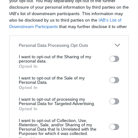
Βαγγέλη Αναστασίου, Κώστα Κρύο, Άγγελο Κυριακίδη &
your opt-out. You may separately opt-out of the further
Μαρία Κουφομανώλη.
disclosure of your personal information by third parties on the
IAB’s list of downstream participants. This information may
also be disclosed by us to third parties on the
IAB’s List of
Ταυτότητα Εκδήλωσης
Downstream Participants
that may further disclose it to other
third parties.
Ημερομηνία:
Personal Data Processing Opt Outs
16/09/2022
18/09/2022
Από:
Εως:
I want to opt-out of the Sharing of my
Για τις ώρες δείτε το αναλυτικό πρόγραμμα
personal data.
Opted In
Τοποθεσία:
I want to opt-out of the Sale of my
Personal Data.
Faliro Summer Theater, Μωραϊτίνη 2, Παλαιό Φάληρο,
Opted In
Ολυμπιακό Ακίνητο TΑΕ KBO NTO
I want to opt-out of processing my
Faliro Summer Theater
Personal Data for Targeted Advertising.
Opted In
Eισιτήρια:
I want to opt-out of Collection, Use,
Retention, Sale, and/or Sharing of my
Προπώληση από 10€
Personal Data that Is Unrelated with the
Purposes for which it was collected.