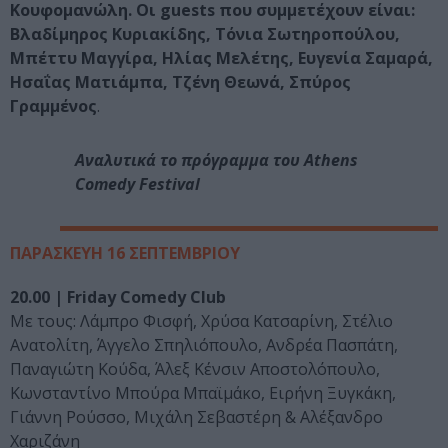
Κουφομανώλη. Οι guests που συμμετέχουν είναι:
Βλαδίμηρος Κυριακίδης, Τόνια Σωτηροπούλου,
Μπέττυ Μαγγίρα, Ηλίας Μελέτης, Ευγενία Σαμαρά,
Ησαΐας Ματιάμπα, Τζένη Θεωνά, Σπύρος
Γραμμένος
.
Αναλυτικά το πρόγραμμα του Athens
Comedy Festival
ΠΑΡΑΣΚΕΥΗ 16 ΣΕΠΤΕΜΒΡΙΟΥ
20.00 | Friday Comedy Club
Με τους: Λάμπρο Φισφή, Χρύσα Κατσαρίνη, Στέλιο
Ανατολίτη, Άγγελο Σπηλιόπουλο, Ανδρέα Πασπάτη,
Παναγιώτη Κούδα, Άλεξ Κένσιν Αποστολόπουλο,
Κωνσταντίνο Μπούρα Μπαϊμάκο, Ειρήνη Ξυγκάκη,
Γιάννη Ρούσσο, Μιχάλη Σεβαστέρη & Αλέξανδρο
Χαριζάνη