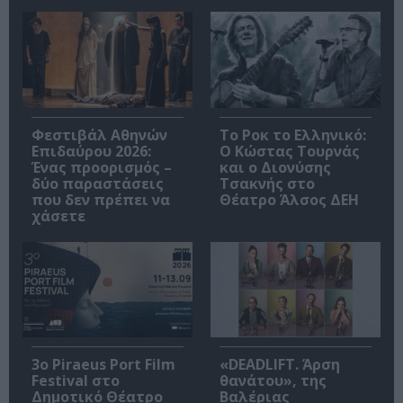
Φεστιβάλ Αθηνών
Το Ροκ το Ελληνικό:
Επιδαύρου 2026:
Ο Κώστας Τουρνάς
Ένας προορισμός –
και ο Διονύσης
δύο παραστάσεις
Τσακνής στο
που δεν πρέπει να
Θέατρο Άλσος ΔΕΗ
χάσετε
3o Piraeus Port Film
«DEADLIFT. Άρση
Festival στο
θανάτου», της
Δημοτικό Θέατρο
Βαλέριας