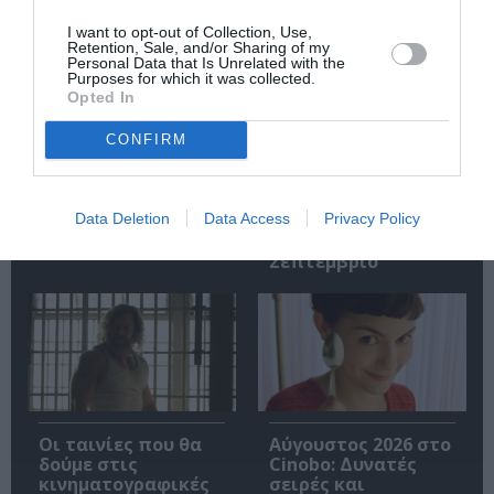
I want to opt-out of Collection, Use,
Retention, Sale, and/or Sharing of my
Personal Data that Is Unrelated with the
Purposes for which it was collected.
Opted In
CONFIRM
Εισπράξεις πάνω
Η νέα ταινία
από 1 δισ. δολάρια
“Without Blood” της
Data Deletion
Data Access
Privacy Policy
για το “Spider-Man:
Αντζελίνα Τζολί θα
Brand New Day”
κάνει πρεμιέρα τον
Σεπτέμβριο
Οι ταινίες που θα
Αύγουστος 2026 στο
δούμε στις
Cinobo: Δυνατές
κινηματογραφικές
σειρές και