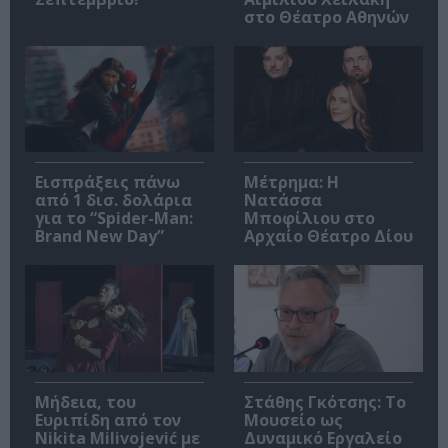
στο Θέατρο Αθηνών
Εισπράξεις πάνω
Μέτρημα: Η
από 1 δισ. δολάρια
Νατάσσα
για το “Spider-Man:
Μποφίλιου στο
Brand New Day”
Αρχαίο Θέατρο Δίου
Μήδεια, του
Στάθης Γκότσης: Το
Ευριπίδη από τον
Μουσείο ως
Nikita Milivojević με
Δυναμικό Εργαλείο