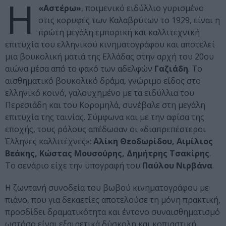
Η
«Αστέρω»
, ποιμενικό ειδύλλιο γυρισμένο
στις κορυφές των Καλαβρύτων τo 1929, είναι η
πρώτη μεγάλη εμπορική και καλλιτεχνική
επιτυχία του ελληνικού κινηματογράφου και αποτελεί
μια βουκολική ματιά της Ελλάδας στην αρχή του 20ου
αιώνα μέσα από το φακό των αδελφών
Γαζιάδη
. Το
αισθηματικό βουκολικό δράμα, γνώριμο είδος στο
ελληνικό κοινό, γαλουχημένο με τα ειδύλλια του
Περεσιάδη και του Κορομηλά, συνέβαλε στη μεγάλη
επιτυχία της ταινίας. Σύμφωνα και με την αφίσα της
εποχής, τους ρόλους απέδωσαν οι «διαπρεπέστεροι
Έλληνες καλλιτέχνες»:
Αλίκη Θεοδωρίδου, Αιμίλιος
Βεάκης, Κώστας Μουσούρης, Δημήτρης Τσακίρης
.
Το σενάριο είχε την υπογραφή του
Παύλου Νιρβάνα
.
Η ζωντανή συνοδεία του βωβού κινηματογράφου με
πιάνο, που για δεκαετίες αποτελούσε τη μόνη πρακτική,
προσδίδει δραματικότητα και έντονο συναισθηματισμό
ωστόσο είναι εξαιρετικά δύσκολη και κοπιαστική