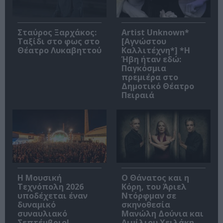
Σταύρος Ξαρχάκος:
Artist Unknown*
Ταξίδι στο φως στο
[Αγνώστου
Θέατρο Λυκαβηττού
Καλλιτέχνη*] *Η
Ήβη ήταν εδώ:
Παγκόσμια
πρεμιέρα στο
Δημοτικό Θέατρο
Πειραιά
Η Μουσική
Ο Θάνατος και η
Τεχνόπολη 2026
Κόρη, του Άριελ
υποδέχεται έναν
Ντόρφμαν σε
δυναμικό
σκηνοθεσία
συναυλιακό
Μανώλη Δούνια και
Σεπτέμβριο!
Αιμίλιου Χειλάκη