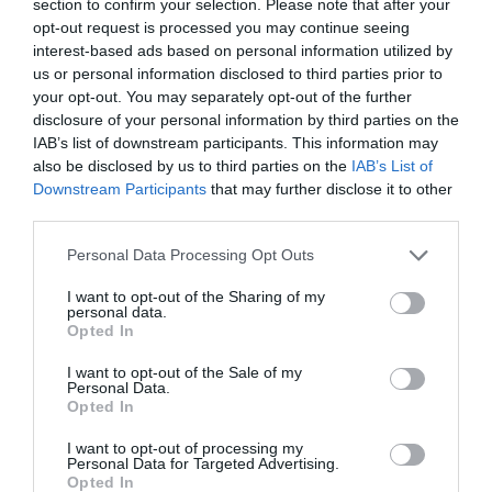
Νέοι Διαγωνισμοί
❯
section to confirm your selection. Please note that after your
opt-out request is processed you may continue seeing
interest-based ads based on personal information utilized by
Tags
us or personal information disclosed to third parties prior to
your opt-out. You may separately opt-out of the further
ΔΩΡΕΑΝ ΕΚΔΗΛΩΣΕΙΣ
ΕΛΛΗΝΙΚΕΣ ΤΑΙΝΙΕΣ
ΣΙΝΕΦΙΛ
disclosure of your personal information by third parties on the
IAB’s list of downstream participants. This information may
Newsletter
also be disclosed by us to third parties on the
IAB’s List of
Downstream Participants
that may further disclose it to other
Κάθε βδομάδα στο e-mail σας τα τελευταία νέα για
third parties.
την Τέχνη και τον Πολιτισμό!
Personal Data Processing Opt Outs
I want to opt-out of the Sharing of my
personal data.
Opted In
Ακολουθήστε το Culturenow.gr
I want to opt-out of the Sale of my
Personal Data.
Opted In
I want to opt-out of processing my
Personal Data for Targeted Advertising.
Opted In
Σχετικά Άρθρα