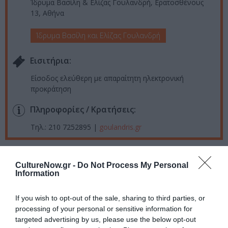
Ίδρυμα Βασίλη & Ελίζας Γουλανδρή, Ερατοσθένους
13, Αθήνα
Ίδρυμα Βασίλη και Ελίζας Γουλανδρή
Eισιτήρια:
Είσοδος ελεύθερη με απαραίτητη ηλεκτρονική
προκράτηση
Πληροφορίες / Κρατήσεις:
Τηλ.: 210 7252895 |
goulandris.gr
Ακολουθήστε το Culturenow.gr στο
Google News
και
CultureNow.gr -
Do Not Process My Personal
μάθετε πρώτοι όλες τις ειδήσεις
Information
Δείτε όλα τα
τελευταία νέα
για την Τέχνη και τον
If you wish to opt-out of the sale, sharing to third parties, or
Πολιτισμό στο
Culturenow.gr
processing of your personal or sensitive information for
targeted advertising by us, please use the below opt-out