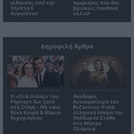
αίθουσες από την
πρεμιέρες που δεν
Πέμπτη 6
βρίσκεις πουθενά
Αυγούστου
αλλού!
Δημοφιλή Άρθρα
O «Οιδίποδας» του
Θεοδώρα,
Ρόμπερτ Άικ ξανά
Αυτοκράτειρα του
στη Στέγη – Με τους
Βυζαντίου: Η νέα
Νίκο Κουρή & Μαρία
ελληνική όπερα του
Κεχαγιόγλου
Θεόδωρου Στάθη
στο θέατρο
Ολύμπια