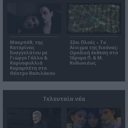
Μακμπέθ, της
32οι Πλοές – Το
Κατερίνας
Αίνιγμα της Εικόνας:
Ευαγγελάτου με
Ομαδική έκθεση στο
Γιώργο Γάλλο &
Ίδρυμα Π. & Μ.
Καρυοφυλλιά
Κυδωνιέως
Καραμπέτη στο
Θέατρο Βασιλάκου
Τελευταία νέα