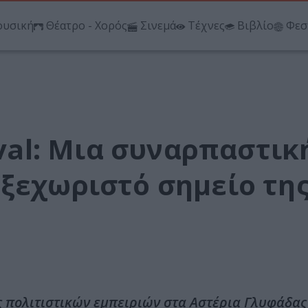
υσική
Θέατρο - Χορός
Σινεμά
Τέχνες
Βιβλίο
Φεσ
ival: Μια συναρπαστικ
 ξεχωριστό σημείο τη
ος πολιτιστικών εμπειριών στα Αστέρια Γλυφάδας