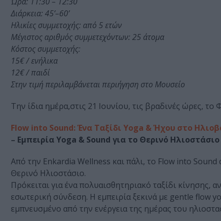
Ώρα: 11:30 – 12:30
Διάρκεια: 45’–60’
Ηλικίες συμμετοχής: από 5 ετών
Μέγιστος αριθμός συμμετεχόντων: 25 άτομα
Κόστος συμμετοχής:
15€ / ενήλικα
12€ / παιδί
Στην τιμή περιλαμβάνεται περιήγηση στο Μουσείο
Την ίδια ημέρα,στις 21 Ιουνίου, τις βραδινές ώρες, το
Flow into Sound: Ένα Ταξίδι Yoga & Ήχου στο Ηλιο
–
Εμπειρία Yoga & Sound για το Θερινό Ηλιοστάσιο
Από την Enkardia Wellness και πάλι, το Flow into Soun
Θερινό Ηλιοστάσιο.
Πρόκειται για ένα πολυαισθητηριακό ταξίδι κίνησης, α
εσωτερική σύνδεση. Η εμπειρία ξεκινά με gentle flow y
εμπνευσμένο από την ενέργεια της ημέρας του ηλιοστα