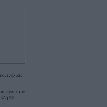
και ενήλικες
ιου μήνα, στον
 όλη την