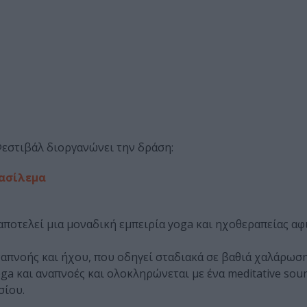
 Φεστιβάλ διοργανώνει την δράση:
βασίλεμα
d αποτελεί μια μοναδική εμπειρία yoga και ηχοθεραπείας α
ναπνοής και ήχου, που οδηγεί σταδιακά σε βαθιά χαλάρωση
oga και αναπνοές και ολοκληρώνεται με ένα meditative soun
σίου.