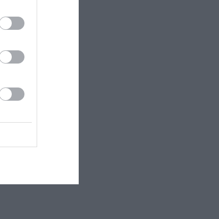
 βιωματική
κίνηση, το