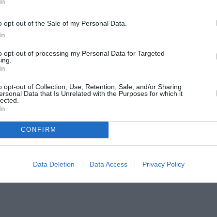
In
o opt-out of the Sale of my Personal Data.
In
to opt-out of processing my Personal Data for Targeted
ing.
οτό, μπύρα ή αναψυκτικό.
In
o opt-out of Collection, Use, Retention, Sale, and/or Sharing
ersonal Data that Is Unrelated with the Purposes for which it
lected.
In
στάσιο το Φεστιβάλ φιλοξενεί την Κυριακή 21 Ιουνίου μια
CONFIRM
γενειακή εμπειρία που συνδυάζει τη yoga, τη δημιουργική 
νείς σε ένα καλοκαιρινό παραμύθι σύνδεσης και έκφρασης.
Data Deletion
Data Access
Privacy Policy
αι χαλάρωσης, τεχνικές σύνδεσης για όλη την οικογένεια.