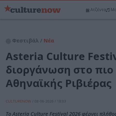
Ατζέντα
Μο
Φεστιβάλ /
Νέα
Asteria Culture Fest
διοργάνωση στο πιο
Αθηναϊκής Ριβιέρας
CULTURENOW
/
08-06-2026
/ 18:03
Το Asteria Culture Festival 2026 φέρνει πλήθ