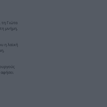
ι τη Γιώτα
τη μνήμη,
ου η λαϊκή
μη,
ιουργούς
 αφήσει