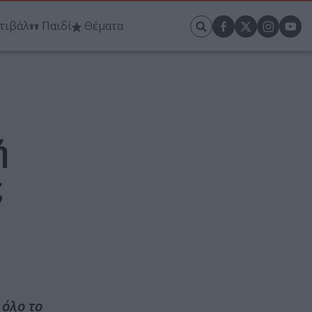
τιβάλ
Παιδί
Θέματα
ή
ς
 όλο το