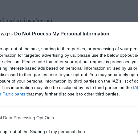
οτό, μπύρα ή αναψυκτικό.
w.gr -
Do Not Process My Personal Information
to opt-out of the sale, sharing to third parties, or processing of your per
ικό Κέντρο Τέχνης και Λόγου Νίκη Παπαθεοχάρη παρουσιάζει
formation for targeted advertising by us, please use the below opt-out s
r selection. Please note that after your opt-out request is processed y
”, μιας μουσικής διαδρομής που σηματοδοτεί τη συνέχεια
eing interest-based ads based on personal information utilized by us or
πό νέο δημιουργικό υλικό και αγαπημένες στιγμές της δισ
disclosed to third parties prior to your opt-out. You may separately opt-
losure of your personal information by third parties on the IAB’s list of
ο Αλέξανδρος και ο Γιώργος Παντελιάς, μαζί με τους συνε
. This information may also be disclosed by us to third parties on the
IA
lbum/LP “ANAλOG +25”, καθώς και σε επιλεγμένα τραγούδ
Participants
that may further disclose it to other third parties.
 και διάθεση επικοινωνίας με το κοινό, το σχήμα επανασυ
l Data Processing Opt Outs
σικές εκπλήξεις που συνοδεύουν κάθε τους ζωντανή εμφάνι
o opt-out of the Sharing of my personal data.