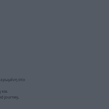
φιερωμένη στο
 και
d journey,