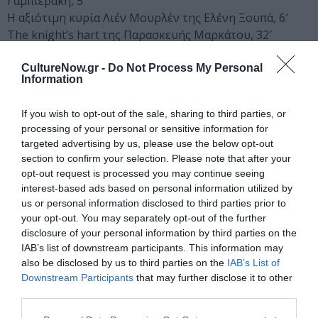
Γαμπιεράκη, 5’
Η αξιότιμη κυρία Λιέν Μουρλέν της Ελένη Ξουπά, 6′
The knight’s hart της Παρασκευής Μαρκάτου, 32′
CultureNow.gr -
Do Not Process My Personal
Ταυτότητα Εκδήλωσης
Information
Ημερομηνία:
If you wish to opt-out of the sale, sharing to third parties, or
processing of your personal or sensitive information for
29/01/2023
targeted advertising by us, please use the below opt-out
12.00 – 20.00
section to confirm your selection. Please note that after your
opt-out request is processed you may continue seeing
Τοποθεσία:
interest-based ads based on personal information utilized by
us or personal information disclosed to third parties prior to
Ρομάντσο, Αναξαγόρα 2-4, Αθήνα
your opt-out. You may separately opt-out of the further
disclosure of your personal information by third parties on the
Bios Romantso
IAB’s list of downstream participants. This information may
also be disclosed by us to third parties on the
IAB’s List of
Eισιτήρια:
Downstream Participants
that may further disclose it to other
third parties.
Είσοδος ελεύθερη