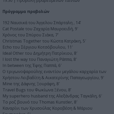
19.30 | Προβολή βραβευμένων ταινιών
Πρόγραμμα προβολών
192 Ναυσικά του Άγγελου Σπάρταλη , 14’
Cat Postale του Ζαχαρία Μαυροειδή, 9′
Χρόνος του Σπύρου Σιάκα, 7′
Christmas Together του Κώστα Κατράκη, 5′
Echo του Σέργιου Κοτσόβουλου, 11′
Ideal Other του Δημήτρη Πατρίκιου, 8′
I lost the way του Παναγιώτη Ράππα, 8′
In between της Έφης Παππά, 6′
Ο τριγωνοψαρούλης εναντίον μεγάλου καρχαρία των
Χρήστου Λειβαδίτη & Αικατερίνης Παπαγεωργίου, 9′
Μine της Δάφνης Ξουράφη, 8′
Travel Bugs του Φωκίωνα Ξένου, 8’
My superhero husband της Αλεξάνδρας Ταγκάλη, 6′
Το ροζ βουνό του Thomas Kunstler, 8′
Καναρίνι των Χρυσούλας Κοροβέση & Μάριου