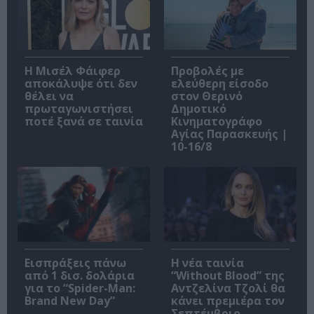
Η Μισέλ Φάιφερ
Προβολές με
αποκάλυψε ότι δεν
ελεύθερη είσοδο
θέλει να
στον Θερινό
πρωταγωνιστήσει
Δημοτικό
ποτέ ξανά σε ταινία
Κινηματογράφο
Αγίας Παρασκευής |
10-16/8
Εισπράξεις πάνω
Η νέα ταινία
από 1 δισ. δολάρια
“Without Blood” της
για το “Spider-Man:
Αντζελίνα Τζολί θα
Brand New Day”
κάνει πρεμιέρα τον
Σεπτέμβριο