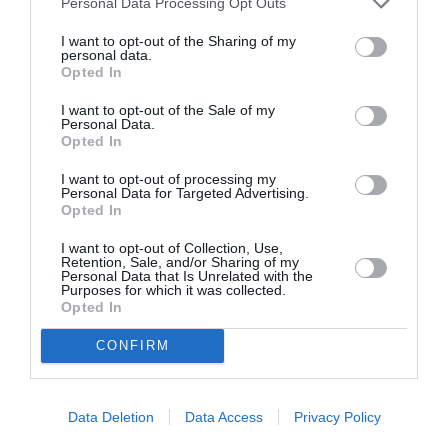
Personal Data Processing Opt Outs
Πληροφορίες / Κρατήσεις:
I want to opt-out of the Sharing of my
asifahellas.eu
personal data.
Opted In
Ακολουθήστε το Culturenow.gr στο
Google News
και
I want to opt-out of the Sale of my
Personal Data.
μάθετε πρώτοι όλες τις ειδήσεις
Opted In
Δείτε όλα τα
τελευταία νέα
για την Τέχνη και τον
I want to opt-out of processing my
Personal Data for Targeted Advertising.
Πολιτισμό στο
Culturenow.gr
Opted In
I want to opt-out of Collection, Use,
Νέοι Διαγωνισμοί
❯
Retention, Sale, and/or Sharing of my
Personal Data that Is Unrelated with the
Purposes for which it was collected.
Tags
Opted In
ΒΡΑΒΕΙΑ
ΔΙΑΛΕΞΕΙΣ - ΟΜΙΛΙΕΣ
CONFIRM
ΔΡΑΣΤΗΡΙΟΤΗΤΕΣ ΓΙΑ ΠΑΙΔΙΑ
ΔΩΡΕΑΝ ΕΚΔΗΛΩΣΕΙΣ
ΕΛΛΗΝΙΚΕΣ ΤΑΙΝΙΕΣ
ΕΛΛΗΝΙΚΟ ΚΕΝΤΡΟ ΚΙΝΗΜΑΤΟΓΡΑΦΟΥ
Data Deletion
Data Access
Privacy Policy
ΚΙΝΗΜΑΤΟΓΡΑΦΙΚΑ ΦΕΣΤΙΒΑΛ
ΤΑΙΝΙΕΣ ΜΙΚΡΟΥ ΜΗΚΟΥΣ