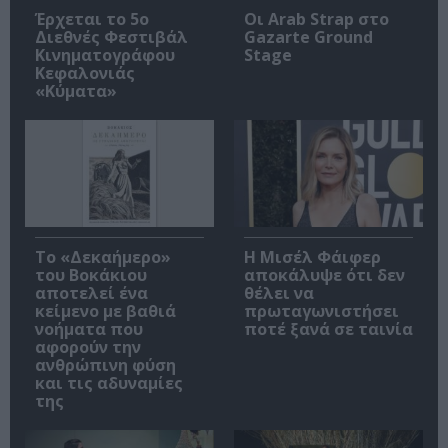
Έρχεται το 5ο
Οι Arab Strap στο
Διεθνές Φεστιβάλ
Gazarte Ground
Κινηματογράφου
Stage
Κεφαλονιάς
«Κύματα»
Το «Δεκαήμερο»
Η Μισέλ Φάιφερ
του Βοκάκιου
αποκάλυψε ότι δεν
αποτελεί ένα
θέλει να
κείμενο με βαθιά
πρωταγωνιστήσει
νοήματα που
ποτέ ξανά σε ταινία
αφορούν την
ανθρώπινη φύση
και τις αδυναμίες
της