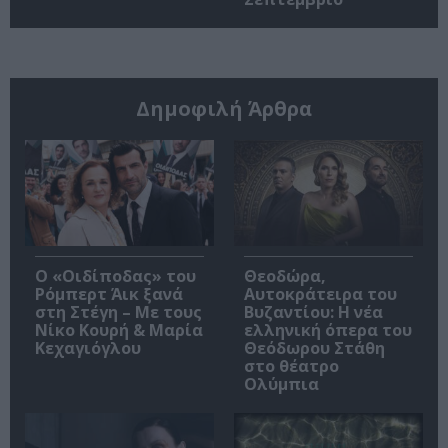
Δημοφιλή Άρθρα
O «Οιδίποδας» του
Θεοδώρα,
Ρόμπερτ Άικ ξανά
Αυτοκράτειρα του
στη Στέγη – Με τους
Βυζαντίου: Η νέα
Νίκο Κουρή & Μαρία
ελληνική όπερα του
Κεχαγιόγλου
Θεόδωρου Στάθη
στο θέατρο
Ολύμπια