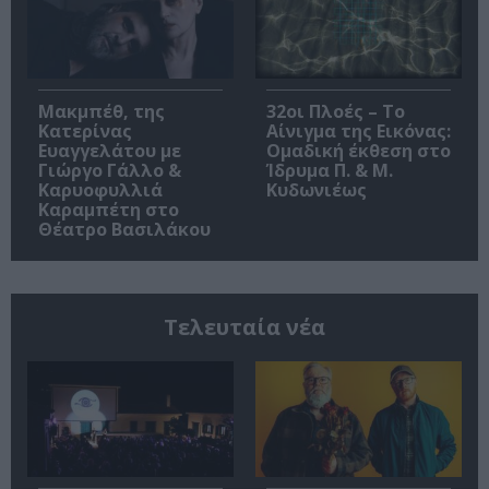
Μακμπέθ, της
32οι Πλοές – Το
Κατερίνας
Αίνιγμα της Εικόνας:
Ευαγγελάτου με
Ομαδική έκθεση στο
Γιώργο Γάλλο &
Ίδρυμα Π. & Μ.
Καρυοφυλλιά
Κυδωνιέως
Καραμπέτη στο
Θέατρο Βασιλάκου
Τελευταία νέα