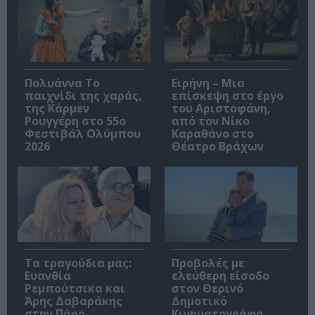
Πολυάννα Το
Ειρήνη – Μια
παιχνίδι της χαράς,
επίσκεψη στο έργο
της Κάρμεν
του Αριστοφάνη,
Ρουγγέρη στο 55ο
από τον Νίκο
Φεστιβάλ Ολύμπου
Καραθάνο στο
2026
Θέατρο Βράχων
Τα τραγούδια μας:
Προβολές με
Ευανθία
ελεύθερη είσοδο
Ρεμπούτσικα και
στον Θερινό
Άρης Δαβαράκης
Δημοτικό
στην Πάρο
Κινηματογράφο