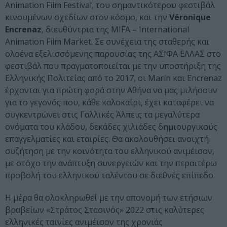
Animation Film Festival, του σημαντικότερου φεστιβάλ
κινουμένων σχεδίων στον κόσμο, και την
Véronique
Encrenaz
, διευθύντρια της MIFA – International
Animation Film Market. Σε συνέχεια της σταθερής και
ολοένα εξελισσόμενης παρουσίας της ΑΣΙΦΑ ΕΛΛΑΣ στο
φεστιβάλ που πραγματοποιείται με την υποστήριξη της
Ελληνικής Πολιτείας από το 2017, οι Marin και Encrenaz
έρχονται για πρώτη φορά στην Αθήνα να μας μιλήσουν
για το γεγονός που, κάθε καλοκαίρι, έχει καταφέρει να
συγκεντρώνει στις Γαλλικές Άλπεις τα μεγαλύτερα
ονόματα του κλάδου, δεκάδες χιλιάδες δημιουργικούς
επαγγελματίες και εταιρίες. Θα ακολουθήσει ανοιχτή
συζήτηση με την κοινότητα του ελληνικού ανιμέισον,
με στόχο την ανάπτυξη συνεργειών και την περαιτέρω
προβολή του ελληνικού ταλέντου σε διεθνές επίπεδο.
Η μέρα θα ολοκληρωθεί με την απονομή των ετήσιων
βραβείων «Στράτος Στασινός» 2022 στις καλύτερες
ελληνικές ταινίες ανιμέισον της χρονιάς