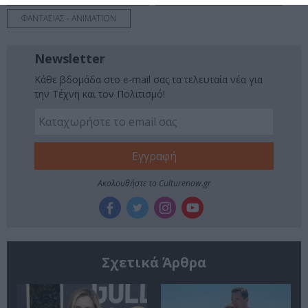
ΦΑΝΤΑΣΙΑΣ - ANIMATION
Newsletter
Κάθε βδομάδα στο e-mail σας τα τελευταία νέα για
την Τέχνη και τον Πολιτισμό!
Ακολουθήστε το Culturenow.gr
Σχετικά Άρθρα