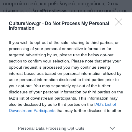
σουρεαλιστικές και μυθολογικές αποχρώσεις. Στον
πίνακα με τίτλο
«Priestess»
, μια μορφή που μοιάζει με
θεά εμφανίζεται είτε ένθρονη είτε αιωρούμενη. Το καρό
CultureNow.gr -
Do Not Process My Personal
ένδυμα και το ημισέληνο φωτοστέφανο πίσω από το
Information
κεφάλι της αποπνέουν μια αίσθηση ιεροτελεστίας,
μυστικισμού και τελετουργικής δύναμης. Σε όλη τη
If you wish to opt-out of the sale, sharing to third parties, or
σειρά, η απεικόνιση κάθε προσώπου και στάσης
processing of your personal or sensitive information for
σώματος επικοινωνεί δύναμη, έλεγχο και ένα είδος
targeted advertising by us, please use the below opt-out
επιτελεστικής κομψότητας – αλλά τελικά, το
section to confirm your selection. Please note that after your
αταλάντευτο βλέμμα των μορφών της είναι εκείνο που
opt-out request is processed you may continue seeing
interest-based ads based on personal information utilized by
μαγνητίζει τον θεατή.
us or personal information disclosed to third parties prior to
your opt-out. You may separately opt-out of the further
Η ζωγραφική πρακτική της
Janice Nowinski
ξεκινά με
disclosure of your personal information by third parties on the
φωτογραφίες που έχει βρει -συχνά κοινότοπες,
IAB’s list of downstream participants. This information may
αμφίσημες εικόνες τις οποίες επανεξετάζει με την
also be disclosed by us to third parties on the
IAB’s List of
πάροδο του χρόνου ως χαλαρές υποδείξεις και όχι ως
Downstream Participants
that may further disclose it to other
σταθερές αναφορές. Αυτές οι εικόνες πυροδοτούν μια
third parties.
οπτική παρόρμηση που θέτει κάθε έργο σε κίνηση,
Personal Data Processing Opt Outs
επιτρέποντας στη ζωγραφική της να εξελιχθεί με μια