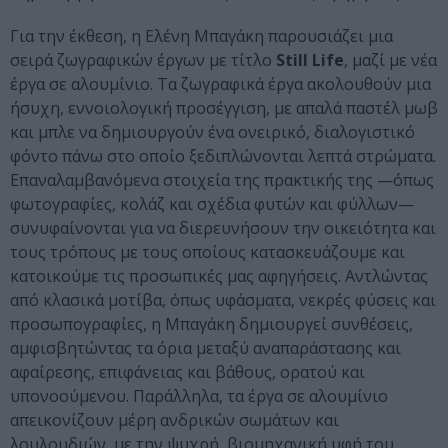
Για την έκθεση, η Ελένη Μπαγάκη παρουσιάζει μια
σειρά ζωγραφικών έργων με τίτλο
Still Life
, μαζί με νέα
έργα σε αλουμίνιο. Τα ζωγραφικά έργα ακολουθούν μια
ήσυχη, εννοιολογική προσέγγιση, με απαλά παστέλ μωβ
και μπλε να δημιουργούν ένα ονειρικό, διαλογιστικό
φόντο πάνω στο οποίο ξεδιπλώνονται λεπτά στρώματα.
Επαναλαμβανόμενα στοιχεία της πρακτικής της —όπως
φωτογραφίες, κολάζ και σχέδια φυτών και φύλλων—
συνυφαίνονται για να διερευνήσουν την οικειότητα και
τους τρόπους με τους οποίους κατασκευάζουμε και
κατοικούμε τις προσωπικές μας αφηγήσεις. Αντλώντας
από κλασικά μοτίβα, όπως υφάσματα, νεκρές φύσεις και
προσωπογραφίες, η Μπαγάκη δημιουργεί συνθέσεις,
αμφισβητώντας τα όρια μεταξύ αναπαράστασης και
αφαίρεσης, επιφάνειας και βάθους, ορατού και
υπονοούμενου. Παράλληλα, τα έργα σε αλουμίνιο
απεικονίζουν μέρη ανδρικών σωμάτων και
λουλουδιών, με την ψυχρή, βιομηχανική υφή του