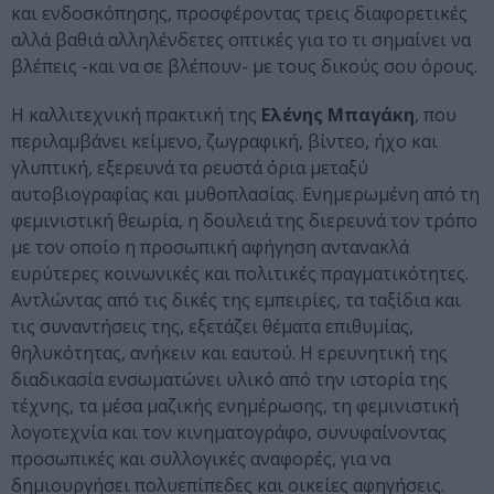
και ενδοσκόπησης, προσφέροντας τρεις διαφορετικές
αλλά βαθιά αλληλένδετες οπτικές για το τι σημαίνει να
βλέπεις -και να σε βλέπουν- με τους δικούς σου όρους.
Η καλλιτεχνική πρακτική της
Ελένης Μπαγάκη
, που
περιλαμβάνει κείμενο, ζωγραφική, βίντεο, ήχο και
γλυπτική, εξερευνά τα ρευστά όρια μεταξύ
αυτοβιογραφίας και μυθοπλασίας. Ενημερωμένη από τη
φεμινιστική θεωρία, η δουλειά της διερευνά τον τρόπο
με τον οποίο η προσωπική αφήγηση αντανακλά
ευρύτερες κοινωνικές και πολιτικές πραγματικότητες.
Αντλώντας από τις δικές της εμπειρίες, τα ταξίδια και
τις συναντήσεις της, εξετάζει θέματα επιθυμίας,
θηλυκότητας, ανήκειν και εαυτού. Η ερευνητική της
διαδικασία ενσωματώνει υλικό από την ιστορία της
τέχνης, τα μέσα μαζικής ενημέρωσης, τη φεμινιστική
λογοτεχνία και τον κινηματογράφο, συνυφαίνοντας
προσωπικές και συλλογικές αναφορές, για να
δημιουργήσει πολυεπίπεδες και οικείες αφηγήσεις.