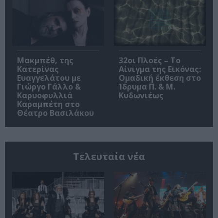
Μακμπέθ, της
32οι Πλοές – Το
Κατερίνας
Αίνιγμα της Εικόνας:
Ευαγγελάτου με
Ομαδική έκθεση στο
Γιώργο Γάλλο &
Ίδρυμα Π. & Μ.
Καρυοφυλλιά
Κυδωνιέως
Καραμπέτη στο
Θέατρο Βασιλάκου
Τελευταία νέα