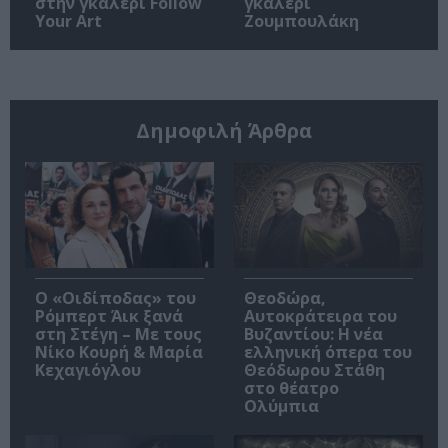
στην γκαλερί Follow
γκαλερί
Your Art
Ζουμπουλάκη
Δημοφιλή Άρθρα
O «Οιδίποδας» του
Θεοδώρα,
Ρόμπερτ Άικ ξανά
Αυτοκράτειρα του
στη Στέγη – Με τους
Βυζαντίου: Η νέα
Νίκο Κουρή & Μαρία
ελληνική όπερα του
Κεχαγιόγλου
Θεόδωρου Στάθη
στο θέατρο
Ολύμπια