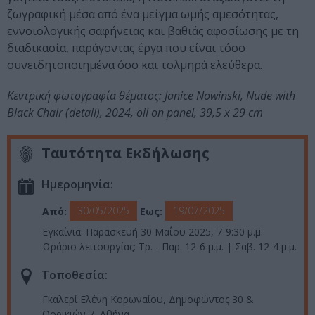
ζωγραφική μέσα από ένα μείγμα ωμής αμεσότητας,
εννοιολογικής σαφήνειας και βαθιάς αφοσίωσης με τη
διαδικασία, παράγοντας έργα που είναι τόσο
συνειδητοποιημένα όσο και τολμηρά ελεύθερα.
Κεντρική φωτογραφία θέματος: Janice Nowinski, Nude with
Black Chair (detail), 2024, oil on panel, 39,5 x 29 cm
Ταυτότητα Εκδήλωσης
Ημερομηνία:
30/05/2025
19/07/2025
Από:
Εως:
Εγκαίνια: Παρασκευή 30 Μαΐου 2025, 7-9:30 μ.μ.
Ωράριο λειτουργίας: Τρ. - Παρ. 12-6 μ.μ. | Σαβ. 12-4 μ.μ.
Τοποθεσία:
Γκαλερί Ελένη Κορωναίου, Δημοφώντος 30 &
Θορικιών 7, Αθήνα