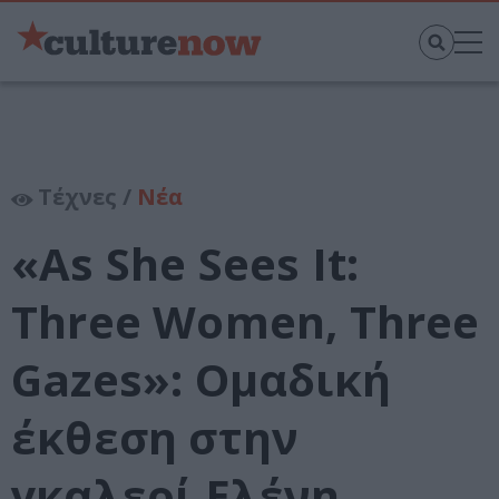
Τέχνες /
Νέα
«As She Sees It:
Three Women, Three
Gazes»: Ομαδική
έκθεση στην
γκαλερί Ελένη