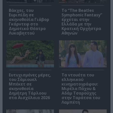
Βάκχες, του
Το “The Beatles
Ευριπίδη σε
Symphonic Fantasy”
σκηνοθεσία Γιάβορ
έρχεται στην
Γκάρντεφ στο
Ελλάδα με την
Δημοτικό Θέατρο
Κρατική Ορχήστρα
Λυκαβηττού
Αθηνών
Ευτυχισμένες μέρες,
Τα ντουέτα του
του Σάμιουελ
ελληνικού
Μπέκετ σε
κινηματογράφου:
σκηνοθεσία
Μιρέλα Πάχου &
Δημήτρη Τάρλοου
Αδάμ Τσαρούχης
στα Αισχύλεια 2026
στην Ταράτσα του
Λαμπέτη