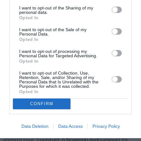
αίσθηση απρόβλεπτου. Η διαδικασία της αγκαλιάζει τη
I want to opt-out of the Sharing of my
διαίσθηση, την έκπληξη και μια σκόπιμη απόσταση από
personal data.
Opted In
το βάρος της ιστορίας της τέχνης, παρέχοντας σε κάθε
έργο τη δική του αυτονομία.
I want to opt-out of the Sale of my
Personal Data.
Opted In
Οι πίνακες της έκθεσης, αν και μικρής κλίμακας,
διαθέτουν μια εντυπωσιακή υλική και συναισθηματική
I want to opt-out of processing my
Personal Data for Targeted Advertising.
παρουσία. Οι πλατιές, χειρονομιακές πινελιές
Opted In
σχηματίζουν δυναμικές συνθέσεις που μοιάζουν
αυθόρμητες αλλά και λεπτοδουλεμένες. Πίσω από τη
I want to opt-out of Collection, Use,
Retention, Sale, and/or Sharing of my
φαινομενική τους απλότητα κρύβεται μια ιδιωτική,
Personal Data that Is Unrelated with the
αυστηρή διαδικασία σχεδίασης με βάθος και σαφήνεια.
Purposes for which it was collected.
Opted In
Τα χαλαρά αποδοσμένα, συχνά κωμικά γυμνά της
Nowinski ανατρέπουν τα παραδοσιακά ιδεώδη της
CONFIRM
ομορφιάς και του ερωτισμού. Οι μορφές της,
δημιουργημένες από εκφραστικές, μερικές φορές
ανατομικά αναληθείς πινελιές, διεκδικούν την εξουσία
Data Deletion
Data Access
Privacy Policy
μέσα από την ατίθαση φυσικότητά τους και την ασεβή
γοητεία τους. Συνολικά, η Nowinski αναζωογονεί τη